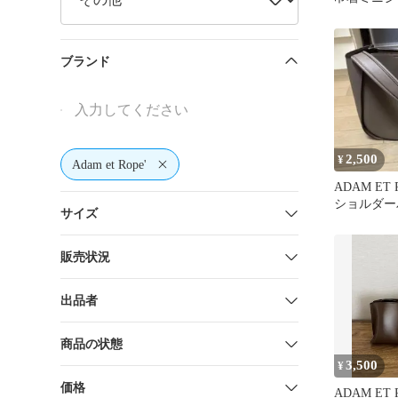
グ
ブランド
2,500
¥
Adam et Rope'
ADAM ET
ショルダー
サイズ
販売状況
出品者
商品の状態
3,500
¥
価格
ADAM ET 