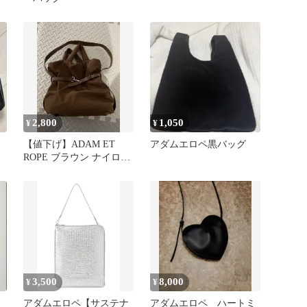
2,800
1,050
¥
¥
【値下げ】ADAM ET
アダムエロペ黒バッグ
ROPE ブラウン ナイロン
トートバッグ
3,500
8,000
¥
¥
アダムエロペ【サステナ
アダムエロペ ハートミ