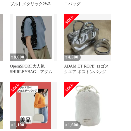
ポ
ブル】メタリック2WAY
ニバッグ
タブレットケース シル
バー
8,600
4,500
¥
¥
OperaSPORT大人気
ADAM ET ROPE' ロゴス
SHIRLEYBAG アダムエ
クエア ボストンバッグ
ロペ別注 オペラスポー
シルバー
ツ
1,100
1,600
¥
¥