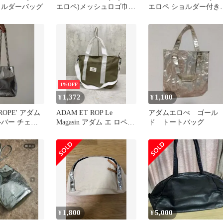
ョルダーバッグ
エロペ)メッシュロゴ巾着
エロペ ショルダー付き
ブルー
ーチ グリーン
1%OFF
1,372
1,100
¥
¥
ROPE' アダム
ADAM ET ROP Le
アダムエロぺ ゴール
ルバー チェー
Magasin アダム エ ロペ
ド トートバッグ
ッグ
ル マガザン キャンバス
トート バッグ /カーキ ■■
レディース
1,800
5,000
¥
¥