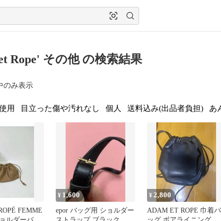
 et Rope' その他 の検索結果
中のみ表示
使用
目立った傷や汚れなし
個人
送料込み(出品者負担)
あ
1,600
2,800
¥
¥
ROPÉ FEMME
epor バッグ用 ショルダー
ADAM ET ROPE 巾着バ
ョルダーバッ
ストラップ ブラック
ッグ ボアライニング