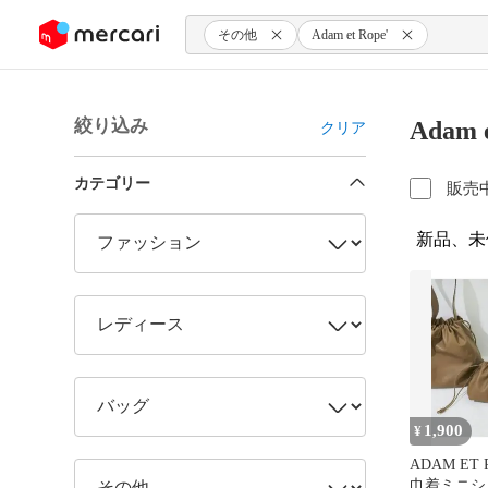
ンツにスキップ
その他
Adam et Rope'
絞り込み
Adam
クリア
カテゴリー
販売
新品、未
1,900
¥
ADAM ET 
巾着ミニシ