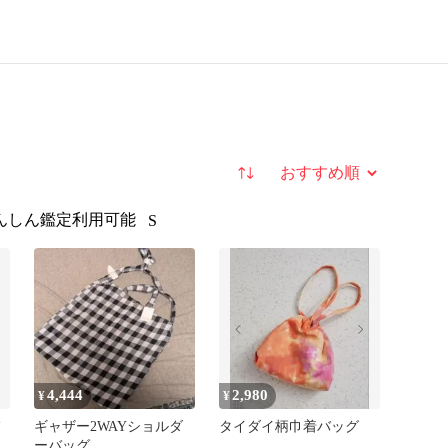
並び替え
んしん鑑定利用可能
S
4,444
2,980
¥
¥
ギャザー2WAYショルダ
タイダイ柄巾着バッグ
ーバッグ