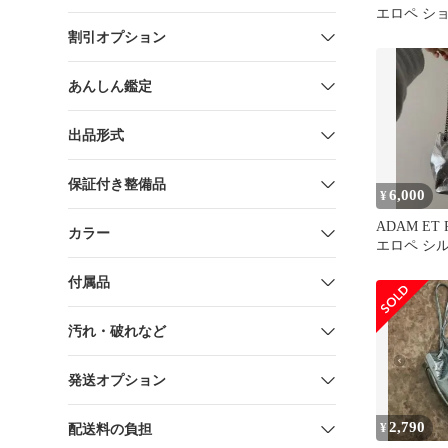
エロペ シ
割引オプション
あんしん鑑定
出品形式
保証付き整備品
6,000
¥
ADAM ET 
カラー
エロペ シ
ン 巾着バ
付属品
汚れ・破れなど
発送オプション
2,790
¥
配送料の負担