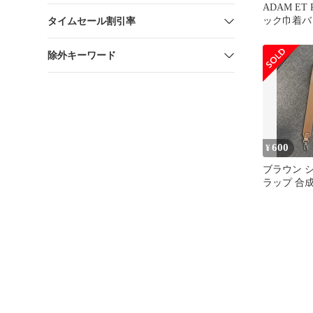
ADAM ET
ック巾着バ
タイムセール割引率
除外キーワード
600
¥
ブラウン 
ラップ 合