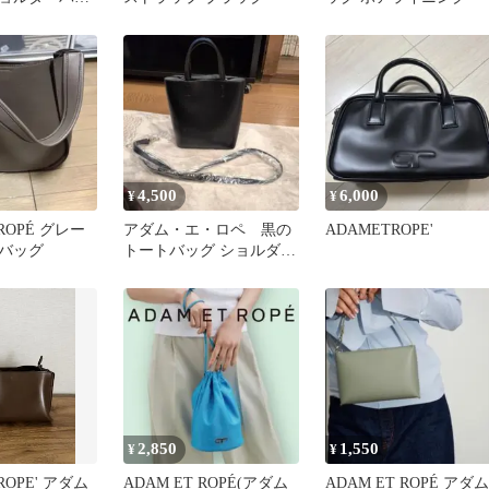
4,500
6,000
¥
¥
 ROPÉ グレー
アダム・エ・ロペ 黒の
ADAMETROPE'
バッグ
トートバッグ ショルダー
ストラップ付き
2,850
1,550
¥
¥
ROPE' アダム
ADAM ET ROPÉ(アダム
ADAM ET ROPÉ アダム