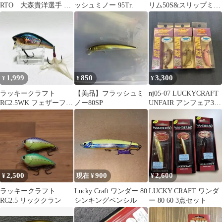
RTO 大森貴洋選手 バ
ッシュミノー 95Tr.
リム50S&スリップミノ
スマスタークラシック
ー47&ストリームドラ
優勝記念
イブ45
1,999
850
3,300
¥
¥
¥
ラッキークラフト
【美品】フラッシュミ
nj05-07 LUCKYCRAFT
RC2.5WK フェザーフッ
ノー80SP
UNFAIR アンフェア33F
ク
3個セット
2,500
900
2,600
¥
現在 ¥
¥
ラッキークラフト
Lucky Craft ワンダー 80
LUCKY CRAFT ワンダ
RC2.5 リッククラン
シンキングペンシル
ー 80 60 3点セット