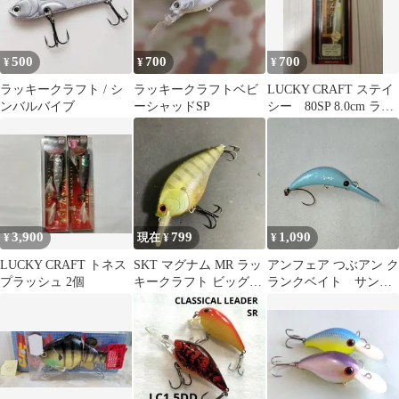
500
700
700
¥
¥
¥
ラッキークラフト / シ
ラッキークラフトベビ
LUCKY CRAFT ステイ
ンバルバイブ
ーシャッドSP
シー 80SP 8.0cm ラッ
キークラフト
3,900
799
1,090
¥
現在 ¥
¥
LUCKY CRAFT トネス
SKT マグナム MR ラッ
アンフェア つぶアン ク
プラッシュ 2個
キークラフト ビッグク
ランクベイト サンク
ランク クランクベイト
チュアリの空に オリ
カラ