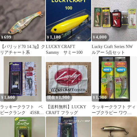
699
1,180
4,000
¥
¥
¥
【バリッド70 14.3g】ク
LUCKY CRAFT
Lucky Craft Series NW
リアチャート系
Sammy サミー100
ルアー 5点セット
1,600
1,980
1,980
¥
現在 ¥
¥
ラッキークラフト ベ
【送料無料】LUCKY
ラッキークラフト ディ
ビークランク 45SR
CRAFT フラッグ
ープクラピー ワウ
2個セット
HERO′S イリュージョ
ンペレット