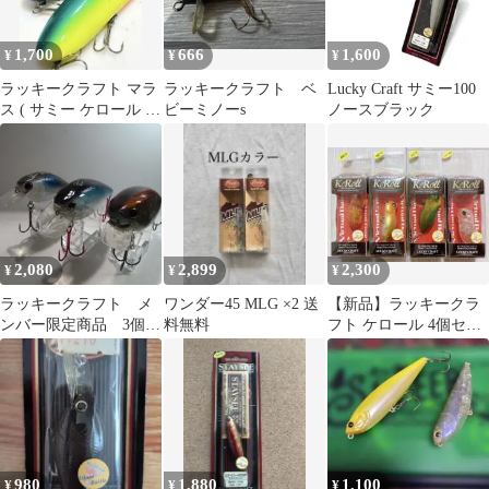
1,700
666
1,600
¥
¥
¥
ラッキークラフト マラ
ラッキークラフト ベ
Lucky Craft サミー100
ス ( サミー ケロール ビ
ビーミノーs
ノースブラック
ーフリーズ バニー )
2,080
2,899
2,300
¥
¥
¥
ラッキークラフト メ
ワンダー45 MLG ×2 送
【新品】ラッキークラ
ンバー限定商品 3個セ
料無料
フト ケロール 4個セッ
ット
ト
980
1,880
1,100
¥
¥
¥