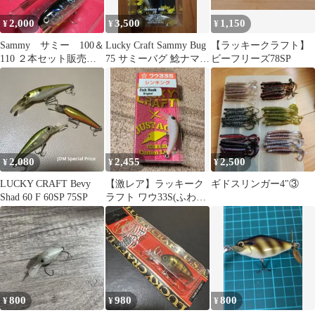
2,000
3,500
1,150
¥
¥
¥
Sammy サミー 100＆
Lucky Craft Sammy Bug
【ラッキークラフト】
110 ２本セット販売！
75 サミーバグ 鯰ナマズ
ビーフリーズ78SP
【お買い得品！】最終
用ルアー
値下！
2,080
2,455
2,500
¥
¥
¥
LUCKY CRAFT Bevy
【激レア】ラッキーク
ギドスリンガー4"③
Shad 60 F 60SP 75SP
ラフト ワウ33S(ふわう)
オリカラ リバースサク
ラミソ
800
980
800
¥
¥
¥