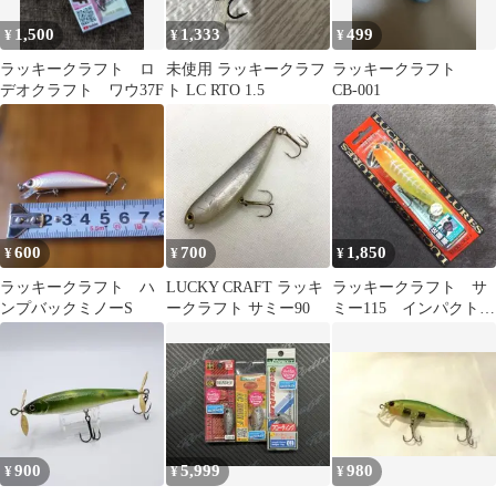
1,500
1,333
499
¥
¥
¥
ラッキークラフト ロ
未使用 ラッキークラフ
ラッキークラフト
デオクラフト ワウ37F
ト LC RTO 1.5
CB-001
600
700
1,850
¥
¥
¥
ラッキークラフト ハ
LUCKY CRAFT ラッキ
ラッキークラフト サ
ンプバックミノーS
ークラフト サミー90
ミー115 インパクトイ
エロー【限定品】新
品・未開封品
900
5,999
980
¥
¥
¥