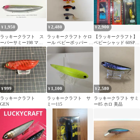
1,950
2,480
2,900
¥
¥
¥
ラッキークラフト ス
ラッキークラフト ケロ
【ラッキークラフト】
ーパーサミー198 マッ
ール ベビーポッパー 3
ベビーシャッド 60SP
トギンピカピンククラ
個セット
＆50SS【3個セット
ウン
④】
999
1,100
2,580
¥
¥
¥
ラッキークラフト
ラッキークラフト サ
ラッキークラフト サミ
GEN
ミ━115
ー85 ホロ 美品