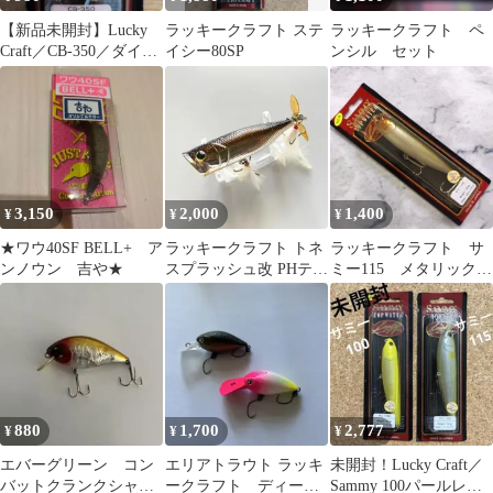
【新品未開封】Lucky
ラッキークラフト ステ
ラッキークラフト ペ
Craft／CB-350／ダイヤ
イシー80SP
ンシル セット
モンドブラック#161
3,150
2,000
1,400
¥
¥
¥
★ワウ40SF BELL+ ア
ラッキークラフト トネ
ラッキークラフト サ
ンノウン 吉や★
スプラッシュ改 PHテネ
ミー115 メタリックチ
シーシャッド T&Sコラ
カ 新品・未開封品
ボカラー
880
1,700
2,777
¥
¥
¥
エバーグリーン コン
エリアトラウト ラッキ
未開封！Lucky Craft／
バットクランクシャロ
ークラフト ディープ
Sammy 100パールレモ