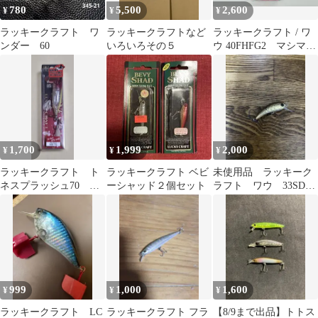
780
5,500
2,600
¥
¥
¥
ラッキークラフト ワ
ラッキークラフトなど
ラッキークラフト / ワ
ンダー 60
いろいろその５
ウ 40FHFG2 マシマシ
神楽 オオツカオリカラ
1,700
1,999
2,000
¥
¥
¥
ラッキークラフト ト
ラッキークラフト ベビ
未使用品 ラッキーク
ネスプラッシュ70 フ
ーシャッド２個セット
ラフト ワウ 33SDS
ローティング 11.5g
ふわう 鬼灯
クラウン
999
1,000
1,600
¥
¥
¥
ラッキークラフト LC
ラッキークラフト フラ
【8/9まで出品】トトス