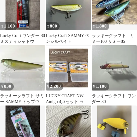
1,100
800
1,800
¥
¥
¥
Lucky Craft ワンダー 80
Lucky Craft SAMMY ペ
ラッキークラフト サ
ミスティシャドウ
ンシルベイト
ミー100 サミー85
850
2,200
1,100
¥
¥
¥
ラッキークラフト サミ
LUCKY CRAFT NW-
ラッキークラフト ワン
ー SAMMY トップウォ
Amigo 4点セット ラッ
ダー 80
ーター 85㎜
キークラフト