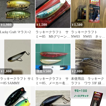
1,980
1,500
1,500
¥
¥
¥
Lucky Craft マラス×2
ラッキークラフト サ
ラッキークラフト
ミー85 MSグリーン
NW03 NW05 ネット
オールド品 新品・未
ワークメンバー 限定
開封品
1,000
500
2,000
¥
現在 ¥
¥
ラッキークラフト サミ
ラッキークラフト サ
未使用品 ラッキーク
ー85 SAMMY
ミー85、メーカー名称
ラフト ワウ 33F 緑
不明（サミー110のコピ
龍 吉やオリカラ
ー品）、セット