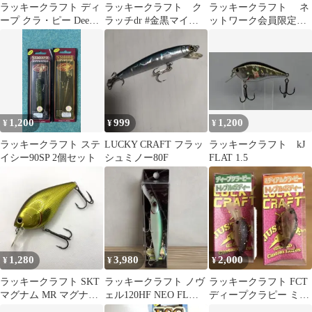
ラッキークラフト ディ
ラッキークラフト ク
ラッキークラフト ネ
ープ クラ・ピー Deep
ラッチdr #金黒マイケ
ットワーク会員限定
CRA-PEA ⑤
ルギル 未開封品
ダブルスイッシャーで
す。
1,200
999
1,200
¥
¥
¥
ラッキークラフト ステ
LUCKY CRAFT フラッ
ラッキークラフト kJ
イシー90SP 2個セット
シュミノー80F
FLAT 1.5
1,280
3,980
2,000
¥
¥
¥
ラッキークラフト SKT
ラッキークラフト ノヴ
ラッキークラフト FCT
マグナム MR マグナム
ェル120HF NEO FLマ
ディープクラピー ミデ
クランク
ット FLカラー DRT
ィアムクラピー 2個セ