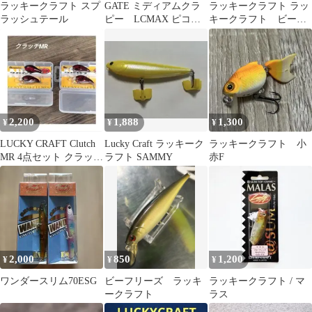
ラッキークラフト スプ
GATE ミディアムクラ
ラッキークラフト ラッ
ラッシュテール
ピー LCMAX ピコイ
キークラフト ビーフ
ーグルプレイヤー
リーズ65S
FG2 摩天楼
2,200
1,888
1,300
¥
¥
¥
LUCKY CRAFT Clutch
Lucky Craft ラッキーク
ラッキークラフト 小
MR 4点セット クラッチ
ラフト SAMMY
赤F
新品
2,000
850
1,200
¥
¥
¥
ワンダースリム70ESG
ビーフリーズ ラッキ
ラッキークラフト / マ
ークラフト
ラス