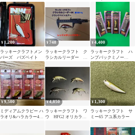
ー60
クラピーLCMAX 黒ま
ン／115パールアユ
んじゅう
1,200
748
4,400
¥
¥
¥
ラッキークラフトメン
ラッキークラフト ク
ラッキークラフト ハ
バーズ バズベイト
ラシカルリーダー
ンプバックミノー
SR レッドメタリック
50SP ４点
9,500
4,850
1,300
¥
¥
¥
ミディアムクラピー ハ
ラッキークラフト ワ
ラッキークラフト サ
ラオリ&ハラカラー4個
ウ HFG2 オリカラセ
ミー65 アユ系カラー
セット
ット