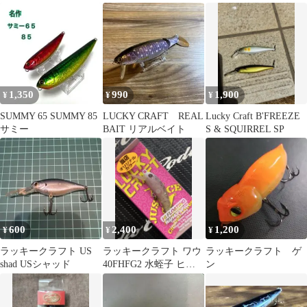
ト 65mm 6.5g
メミソ 吉やオリカラ
1,350
990
1,900
¥
¥
¥
SUMMY 65 SUMMY 85
LUCKY CRAFT REAL
Lucky Craft B'FREEZE
サミー
BAIT リアルベイト
S & SQUIRREL SP
600
2,400
1,200
¥
¥
¥
ラッキークラフト US
ラッキークラフト ワウ
ラッキークラフト ゲ
shad USシャッド
40FHFG2 水蛭子 ヒル
ン
コ オオツカ オリカラ