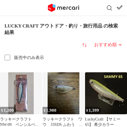
LUCKY CRAFT アウトドア・釣り・旅行用品 の検索
結果
並び替え
販売中のみ表示
1,200
1,900
1,399
¥
¥
¥
ラッキークラフト
ラッキークラフト ワ
LuckyCraft 【サミー
NW-09 ペンシルベイ
ウ 33SDS ふわう サ
65】 希少カラー