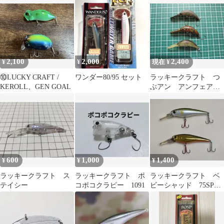
ット
2,100
2,000
2,400
¥
¥
現在 ¥
⑩LUCKY CRAFT /
ワンダー80/95 セット
ラッキークラフト つ
KEROLL、GEN GOAL
ぶアン アンフェア
エリアトラウト
600
1,000
1,400
¥
¥
¥
ラッキークラフト ス
ラッキークラフト ポ
ラッキークラフト ベ
テイシー
コポコクラピー 1091
ビーシャッド 75SP
サスペンド 2個セット