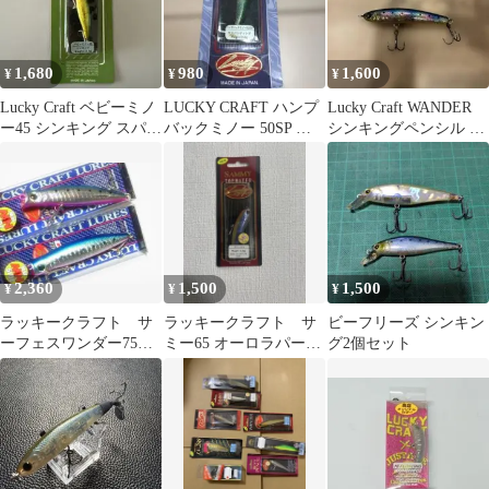
1,680
980
1,600
¥
¥
¥
Lucky Craft ベビーミノ
LUCKY CRAFT ハンプ
Lucky Craft WANDER
ー45 シンキング スパー
バックミノー 50SP ミ
シンキングペンシル 2
クルレーザーGG
スティーグリーン
本セット
2,360
1,500
1,500
¥
¥
¥
ラッキークラフト サ
ラッキークラフト サ
ビーフリーズ シンキン
ーフェスワンダー75
ミー65 オーロラパープ
グ2個セット
新品2個セット NW-
ル
Amigo19