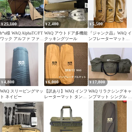
25,100
2,400
5,500
¥
¥
¥
h*u様 WAQ AlphaTC/FT
WAQ アウトドア多機能
『ジャンク品』WAQ イ
ワック アルファ ファミ
クッキングツール
ンフレーターマット
リー ワンポール
TAN 8cm×3
4,800
6,000
17,800
¥
¥
¥
WAQ スリーピングマッ
【訳あり】WAQ インフ
WAQ リラクシングキャ
ト ネイビー
レーターマット タンカ
ンプマット シングル オ
ラー厚さ8cm 2個セッ
リーブカーキ カバー ピ
ト
ロー付