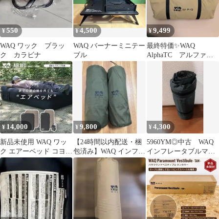
550
4,500
9,499
¥
¥
¥
WAQ ワック ブラッ
WAQ バーナーミニテー
最終特価✨WAQ
ク カラビナ
ブル
AlphaTC アルファ
TC ソロ用 ポリコッ
トン タン
14,000
9,800
4,300
¥
¥
¥
新品未使用 WAQ ワッ
【24時間以内配送・梱
5960YM◎中古 WAQ
ク エアーベッド コヨー
包済み】WAQ インフレ
インフレータブルマッ
テ シングル
ータブル式マット 8cm
ト オリーブ