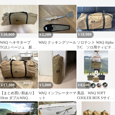
ル(ブラック)
ト用 レッグフレーム支
柱 3個
20,000
2,200
18,900
¥
¥
¥
WAQ ヘキサタープ
WAQ クッキングツール
ソロテント WAQ Alpha
TC(L) ベージュ 新品
T/C ソロ用ティピテン
未使用
ト 【タン】
17,300
5,000
8,600
¥
¥
¥
【まとめ買い割あり】
WAQ インフレーターマ
美品 WAQ SOFT
10cm ダブルWAQ
ット
COOLER BOX Sサイ
RELAXING CAMP MAT
ズ 33L ソフトクーラ
ー