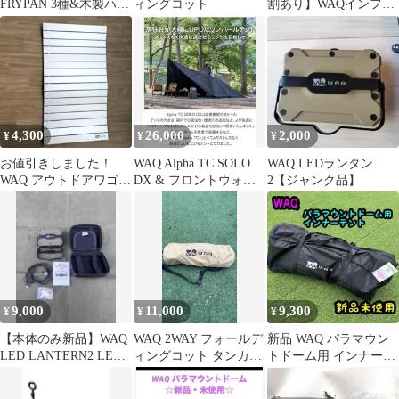
FRYPAN 3種&木製ハン
ィングコット
割あり】WAQインフレ
ドルセット
ーターマット 10cm シ
ングル タン
4,300
26,000
2,000
¥
¥
¥
お値引きしました！
WAQ Alpha TC SOLO
WAQ LEDランタン
WAQ アウトドアワゴン
DX & フロントウォー
2【ジャンク品】
専用アルミロール天板
ル ソロテント
9,000
11,000
9,300
¥
¥
¥
【本体のみ新品】WAQ
WAQ 2WAY フォールデ
新品 WAQ パラマウン
LED LANTERN2 LED
ィングコット タンカラ
トドーム用 インナーテ
ランタン メーカー交換
ー
ント
品