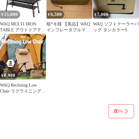
15,000
6,500
7,000
¥
¥
¥
WAQ MULTI IRON
暁*キ様 【美品】WAQ
WAQ ソフトクーラーバ
TABLE アウトドアテー
インフレータブルマッ
ッグ タンカラーS
ブル
ト キャンプ 車中 8cm
8,980
¥
WAQ Reclining Low
Chair リクライニングロ
ーチェア【公式/1年保
証】
次へ