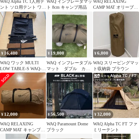
WAQ Alpha TC 1人用テ
WAQ インフレータマッ
WAQ RELAXING
ント ソロ用テント ワン
ト 8cm キャンプ用品
CAMP MAT オリーブ
ポールテント
ダブル10cm
16,400
19,000
6,000
¥
¥
¥
WAQ ワック MULTI
WAQ インフレータブル
WAQ スリーピングマッ
LOW TABLE-S WAQ-
マット ダブル カー
ト収納袋 ブラウン
MLT1
キ 10センチ
12,000
56,500
32,000
¥
¥
¥
WAQ RELAXING
WAQ Paramount Dome
WAQ Alpha TC FT ファ
CAMP MAT キャンプマ
ブラック
ミリーテント
ット 10cm