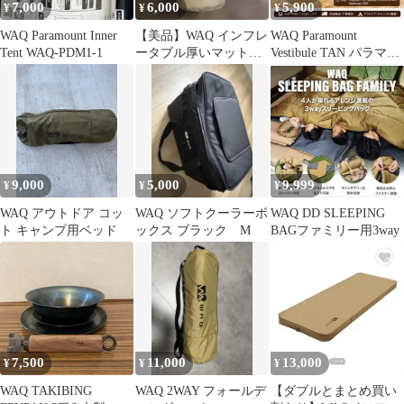
7,000
6,000
5,900
¥
¥
¥
WAQ Paramount Inner
【美品】WAQ インフレ
WAQ Paramount
Tent WAQ-PDM1-1
ータブル厚いマット
Vestibule TAN パラマウ
シングル アウトドア キ
ントベスティブル
ャンプ
9,000
5,000
9,999
¥
¥
¥
WAQ アウトドア コッ
WAQ ソフトクーラーボ
WAQ DD SLEEPING
ト キャンプ用ベッド
ックス ブラック M
BAGファミリー用3way
7,500
11,000
13,000
¥
¥
¥
WAQ TAKIBING
WAQ 2WAY フォールデ
【ダブルとまとめ買い