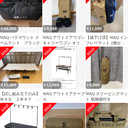
44,000
9,000
11,000
¥
¥
¥
WAQ パラマウント ド
WAQ アウトドアワゴン
【値下げ済】WAQ イン
ームテント ブラック
キャリーワゴン オリー
フレーマット 2個セッ
ブタン
ト
15,480
12,000
6,000
¥
¥
¥
【試し組み立てのみ】
WAQ アウトドアテーブ
WAQ スリーピングマッ
ＷＡＱ ２ＷＡＹ Ｗ
ル
ト 収納袋付き
ＩＤＥ ＣＯＴ ワイ
ドコット