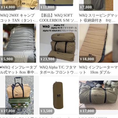
14,000
11,000
7,000
¥
¥
¥
WAQ 2WAY キャンプ
【新品】WAQ SOFT
WAQ スリーピングマッ
コット TAN（タン) -
COOLERBOX S/M ソフ
ト 収納袋付き 8セン
600Dシート
トクーラーボックス M
チ
5,900
23,980
18,000
¥
¥
¥
♦︎WAQ インフレータブ
WAQ Alpha T/C フタマ
WAQ インフレーターマ
ル式マット 8cm 車中泊
タポール フロントウォ
ット 10cm ダブル
キャンプ用
ール セット
17,000
3,500
17,000
¥
¥
¥