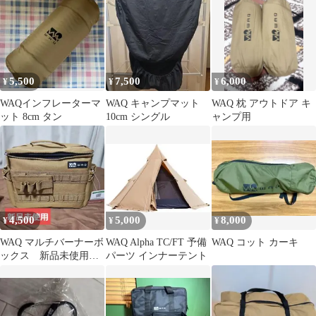
付き
5,500
7,500
6,000
¥
¥
¥
WAQインフレーターマ
WAQ キャンプマット
WAQ 枕 アウトドア キ
ット 8cm タン
10cm シングル
ャンプ用
4,500
5,000
8,000
¥
¥
¥
WAQ マルチバーナーボ
WAQ Alpha TC/FT 予備
WAQ コット カーキ
ックス 新品未使用
パーツ インナーテント
タグ付き