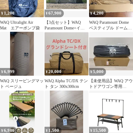
1,200
67,900
4,200
¥
¥
¥
WAQ Ultralight Air
【3点セット】WAQ
WAQ Paramount Dome
Mat エアーポンプ袋
Paramount Dome+イン
ベスティブル ドームテ
ナーテント+ベスティブ
ント
ル
6,999
20,000
5,000
¥
¥
¥
WAQ スリーピングマッ
WAQ Alpha TC/DX テン
【未使用品】WAQ アウ
ト ベージュ
ト タン 300x300cm
トドアワゴン専用
TABLE アウトドアテー
ブル
6,980
1,500
15,500
¥
¥
¥