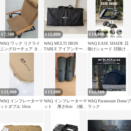
7,500
15,800
14,800
¥
¥
¥
WAQ ワック リクライ
WAQ MULTI IRON
WAQ EASE SHADE 日
ニングローチェア タン
TABLE アイアンテーブ
除けシェード 日除けテ
カラー
ル パネル式 美品
ント 【公式 / 1年保
証】
21,000
13,000
62,500
¥
¥
¥
WAQ インフレーターマ
WAQ インフレーターマ
WAQ Paramount Domeブ
ットダブル 10cm
ット 厚さ8cm 2個セ
ラック
ット