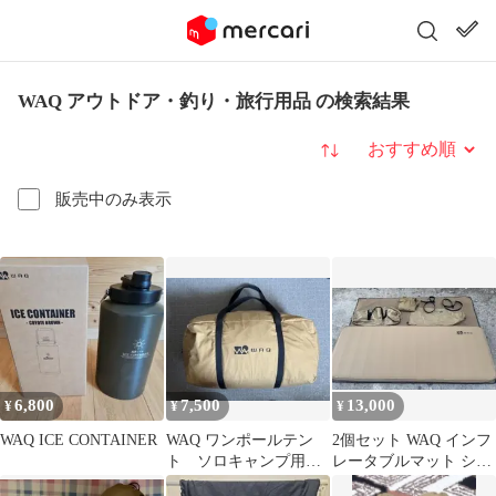
WAQ アウトドア・釣り・旅行用品 の検索結果
並び替え
販売中のみ表示
6,800
7,500
13,000
¥
¥
¥
WAQ ICE CONTAINER
WAQ ワンポールテン
2個セット WAQ インフ
ト ソロキャンプ用テ
レータブルマット シン
ント
グル 10cm 専用シーツ