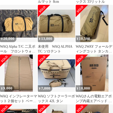
ルマット 8cm
ックス 33リットル
20,000
13,000
10,500
¥
¥
¥
WAQ Alpha T/C 二又ポ
未使用 WAQ ALPHA
WAQ 2WAY フォールデ
ール フロントウォー
TC ソロテント
ィングコット タンカラ
ル付
ー
9,000
7,000
18,000
¥
¥
¥
WAQ インフレーターマ
WAQ ソフトクーラーボ
WAQさんの電動エアポ
ット２個セット ベージ
ックス 42L タン
ンプ内蔵エアベッド ダ
ュ
ブルサイズ カラー コ
ヨーテ