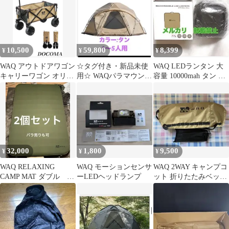
10,500
59,800
8,399
¥
¥
¥
WAQ アウトドアワゴン
☆タグ付き・新品未使
WAQ LEDランタン 大
キャリーワゴン オリー
用☆ WAQパラマウント
容量 10000mah タン ワ
ブタン
ドーム テント タ
ック 充電器 新品
ン キャンプ
32,000
1,800
9,500
¥
¥
¥
WAQ RELAXING
WAQ モーションセンサ
WAQ 2WAY キャンプコ
CAMP MAT ダブル 厚
ーLEDヘッドランプ
ット 折りたたみベッ
さ10cm
ド タン