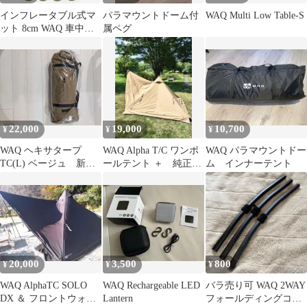
インフレータブル式マ
パラマウントドーム付
WAQ Multi Low Table-S
ット 8cm WAQ 車中泊
属ペグ
キャンプ用インフレー
ターマット 【公式・1
年保証】
22,000
19,000
10,700
¥
¥
¥
WAQ ヘキサタープ
WAQ Alpha T/C ワンポ
WAQ パラマウントドー
TC(L) ベージュ 新品
ールテント ＋ 純正フ
ム インナーテント
未使用
ロントウォール
20,000
3,500
800
¥
¥
¥
WAQ AlphaTC SOLO
WAQ Rechargeable LED
バラ売り可 WAQ 2WAY
DX ＆ フロントウォー
Lantern
フォールディングコッ