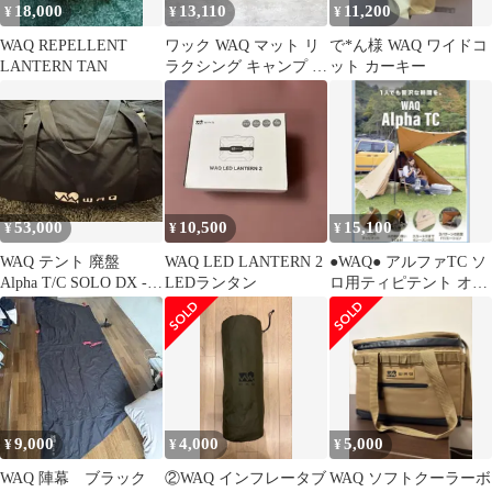
18,000
13,110
11,200
¥
¥
¥
WAQ REPELLENT
ワック WAQ マット リ
で*ん様 WAQ ワイドコ
LANTERN TAN
ラクシング キャンプ マ
ット カーキー
ット ダブル
RELAXING
53,000
10,500
15,100
¥
¥
¥
WAQ テント 廃盤
WAQ LED LANTERN 2
●WAQ● アルファTC ソ
Alpha T/C SOLO DX -
LEDランタン
ロ用ティピテント オー
BLACK 美品
ルシーズン対応 ポリコ
ットン
9,000
4,000
5,000
¥
¥
¥
WAQ 陣幕 ブラック
②WAQ インフレータブ
WAQ ソフトクーラーボ