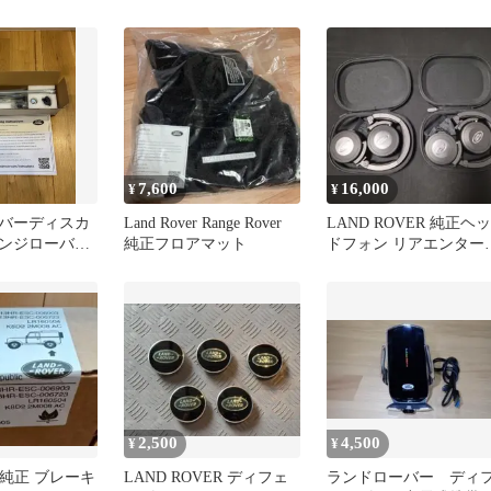
ー クリック&ハング ハ
ガー
7,600
16,000
¥
¥
バーディスカ
Land Rover Range Rover
LAND ROVER 純正ヘッ
ンジローバー
純正フロアマット
ドフォン リアエンター
ポートブラケ
イメント
2,500
4,500
¥
¥
er 純正 ブレーキ
LAND ROVER ディフェ
ランドローバー ディ