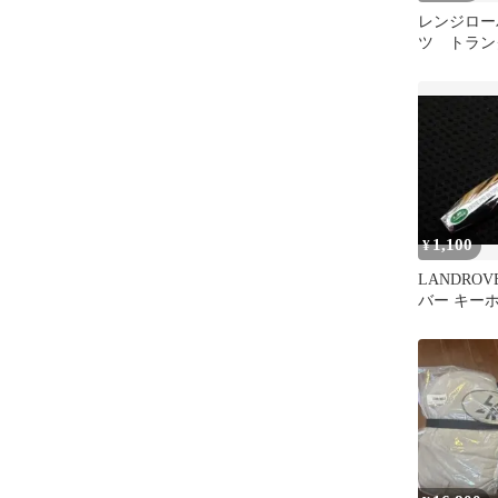
レンジロー
ツ トラン
WS0210AA
1,100
¥
LANDRO
バー キー