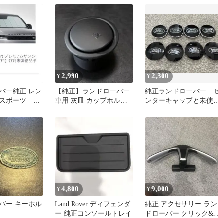
2,990
2,300
¥
¥
バー純正 レン
【純正】ランドローバー
純正ランドローバー 
スポーツ プ
車用 灰皿 カップホルダ
ンターキャップと未使
ンシェード ケ
ー型 ブラック
のブラックタイプ 62
リ
4,800
9,000
¥
¥
バー キーホル
Land Rover ディフェンダ
純正 アクセサリー ラン
ー 純正コンソールトレイ
ドローバー クリック&