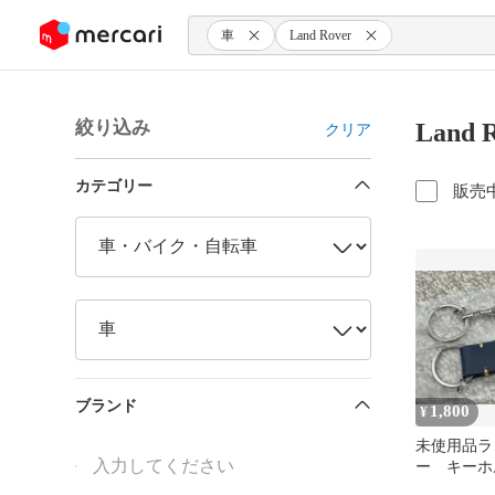
ンツにスキップ
車
Land Rover
絞り込み
Land
クリア
カテゴリー
販売
ブランド
1,800
¥
未使用品ラ
ー キーホ
ングレンジ