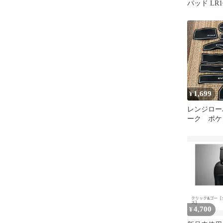
パッド LR16
1,699
¥
レンジロー
ーク ポ
８点 ドリ
4,700
¥