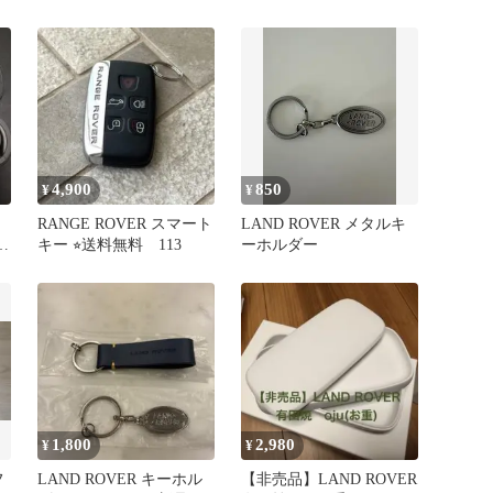
ン
ディスカバリー イヴォー
ット
ク 内装
4,900
850
¥
¥
RANGE ROVER スマート
LAND ROVER メタルキ
テ
キー ⭐︎送料無料 113
ーホルダー
1,800
2,980
¥
¥
フ
LAND ROVER キーホル
【非売品】LAND ROVER