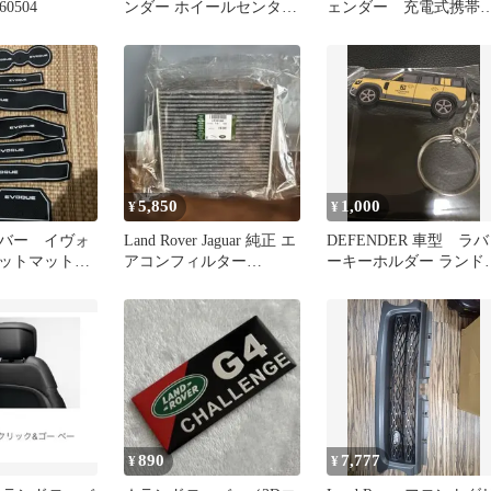
0504
ンダー ホイールセンター
ェンダー 充電式携帯
キャップ 5個セット
ルダー
5,850
1,000
¥
¥
バー イヴォ
Land Rover Jaguar 純正 エ
DEFENDER 車型 ラバ
ケットマット
アコンフィルター
ーキーホルダー ランド
ンクホルダー
LR161566
ーバー
890
7,777
¥
¥