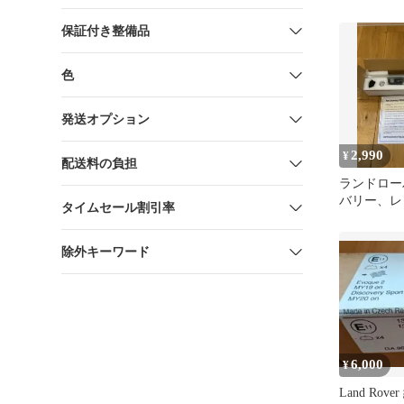
保証付き整備品
色
発送オプション
2,990
¥
配送料の負担
ランドロー
バリー、レ
タイムセール割引率
スポーツサ
ット
除外キーワード
6,000
¥
Land Rov