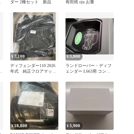
ホ
ダー 2種セット 新品
有田焼 oju お重
7,100
3,800
¥
¥
ディフェンダー110 2026
ランドローバー・ディフ
ロ
年式 純正フロアマット
ェンダー L663用 コンソ
L663RHD1105
ールトレイ
18,800
3,900
¥
¥