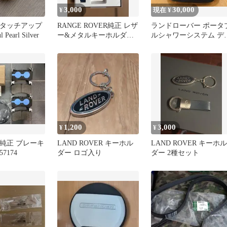
3,000
30,000
¥
現在 ¥
ver タッチアップ
RANGE ROVER純正 レザ
ランドローバー ポータ
Pearl Silver
ー&メタルキーホルダー
ルシャワーシステム デ
未使用
フェンダー
1,200
3,000
¥
¥
er 純正 ブレーキ
LAND ROVER キーホル
LAND ROVER キーホル
7174
ダー ロゴ入り
ダー 2種セット