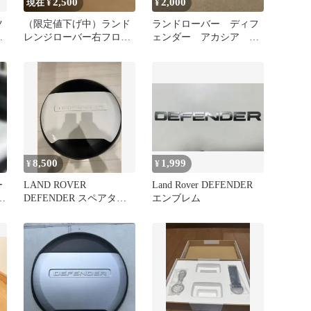
2,500
2,000
現在 ¥
¥
ツ
（限定値下げ中）ランド
ランドローバー ディフ
型
レンジローバー右フロン
ェンダー アカシア カ
〜
トドアルーバーベント
ッティングボード天然木
LR076524
まな板
8,500
1,999
¥
¥
ー
LAND ROVER
Land Rover DEFENDER
デ
DEFENDER スペアタイ
エンブレム
ロ
ヤカバー