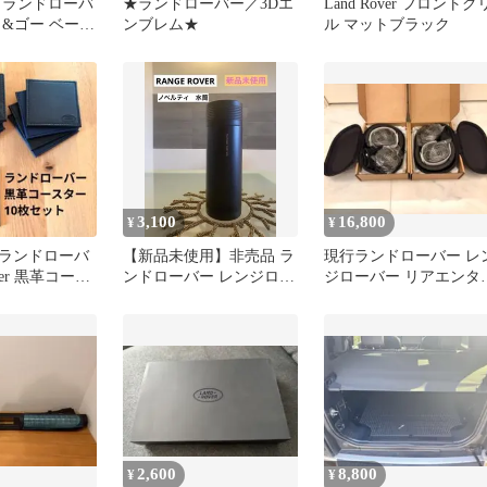
 ランドローバ
★ランドローバー／3Dエ
Land Rover フロントグ
ク&ゴー ベース
ンブレム★
ル マットブラック
8 純正
3,100
16,800
¥
¥
ランドローバ
【新品未使用】非売品 ラ
現行ランドローバー レ
over 黒革コース
ンドローバー レンジロー
ジローバー リアエンタ
セット
バー ノベルティ水筒
テイメント ヘッドフォ
2,600
8,800
¥
¥