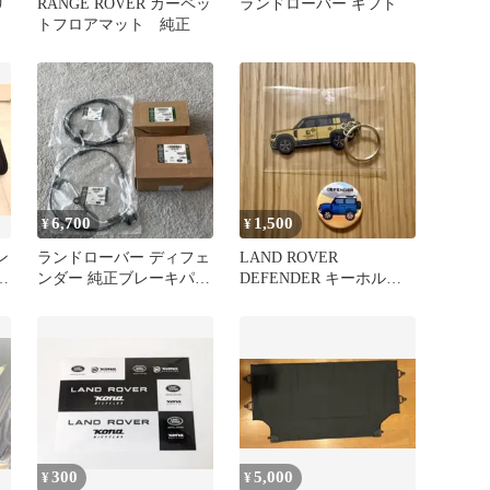
リ
RANGE ROVER カーペッ
ランドローバー ギフト
トフロアマット 純正
6,700
1,500
¥
¥
ン
ランドローバー ディフェ
LAND ROVER
ー
ンダー 純正ブレーキパッ
DEFENDER キーホルダ
ン
ド新品未使用品
ー ピンバッジ セット
300
5,000
¥
¥