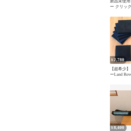
新品未使用
ー クリッ
VPLRS038
2,780
¥
【超希少】
ーLand R
ター 10枚
8,400
¥