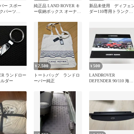
バー スポー
純正品 LAND ROVER キ
新品未使用 ディフェ
クパーツ
ー収納ボックス オーナー
ダー110専用トランクカ
M
キット
バー
2,500
500
¥
¥
VER ランドロー
トートバッグ ランドロ
LANDROVER
ホルダー
ーバー純正
DEFENDER 90/110 海外
版カタログ