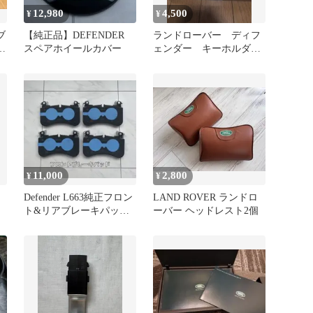
12,980
4,500
¥
¥
ブ
【純正品】DEFENDER
ランドローバー ディフ
ィ
スペアホイールカバー
ェンダー キーホルダー
セット
11,000
2,800
¥
¥
Defender L663純正フロン
LAND ROVER ランドロ
ト&リアブレーキパッド
ーバー ヘッドレスト2個
(新品未使用)