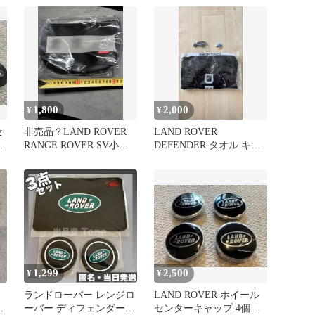
1,800
2,000
¥
¥
セ
非売品？LAND ROVER
LAND ROVER
用
RANGE ROVER SV小物
DEFENDER タオル キー
ミ
入れ
ホルダー 缶バッジ
1,299
2,500
¥
¥
ランドローバー レンジロ
LAND ROVER ホイール
ゴ
ーバー ディフェンダー
センターキャップ 4個セ