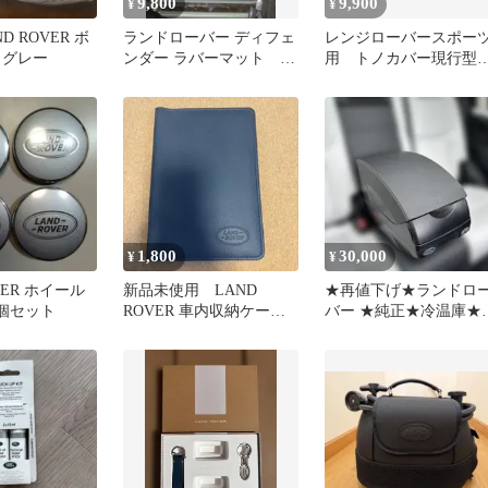
9,800
9,900
¥
¥
D ROVER ボ
ランドローバー ディフェ
レンジローバースポー
 グレー
ンダー ラバーマット 新
用 トノカバー現行
品 TDi.TD5
トランクカバー2023年
1,800
30,000
¥
¥
VER ホイール
新品未使用 LAND
★再値下げ★ランドロ
4個セット
ROVER 車内収納ケース
バー ★純正★冷温庫★
ネイビー
ィフェンダー★レンジ
ーバー