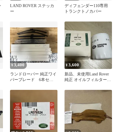
ン
LAND ROVER ステッカ
ディフェンダー110専用
ー
トランクトノカバー
3,400
3,600
¥
¥
ランドローバー 純正ワイ
新品、未使用Land Rover
パーブレード 6本セッ
純正 オイルフィルター
ト
ERR3340 送料込