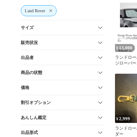
フェンダー
Land Rover
サイズ
販売状況
13,000
¥
ランドロー
出品者
ジローバー
レミアムサ
商品の状態
ース付
価格
割引オプション
あんしん鑑定
2,999
¥
ランドロー
出品形式
ダー