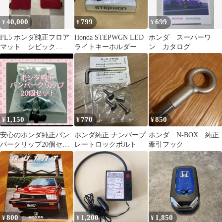
40,000
799
699
¥
¥
¥
FL5 ホンダ純正フロア
Honda STEPWGN LED
ホンダ スーパーワ
マット シビック
ライトキーホルダー
ン カタログ
TYPER
1,150
770
850
¥
¥
¥
安心のホンダ純正バン
ホンダ純正 ナンバープ
ホンダ N-BOX 純正
パークリップ20個セッ
レートロックボルト
牽引フック
ト Nboxカスタム 等適
合
800
1,200
1,850
¥
¥
¥