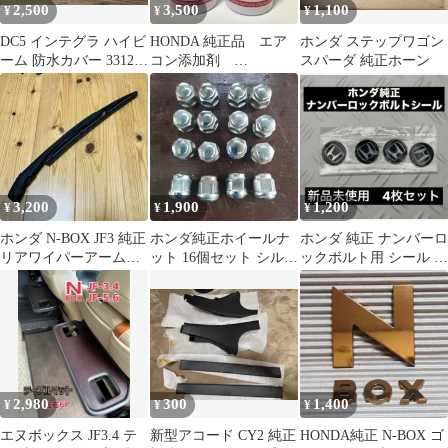
2,500
3,500
1,100
¥
¥
¥
DC5 インテグラ ハイビ
HONDA 純正品 エア
ホンダ ステップワゴン
ーム 防水カバー 33126-
コン添加剤
スパーダ 純正ホーン
S7A-003 新品
HFC134aPAG 2本セット
3,200
1,900
1,200
¥
¥
¥
ホンダ N-BOX JF3 純正
ホンダ純正ホイールナ
ホンダ 純正 ナンバーロ
リアワイパーアーム＆
ット 16個セット シルバ
ックボルト用 シール 4
ブレード
ー 袋ナット
枚セット 新品未使用
2,980
300
1,400
¥
¥
¥
エヌボックス JF3.4 テ
新型アコード CY2 純正
HONDA純正 N-BOX ゴ