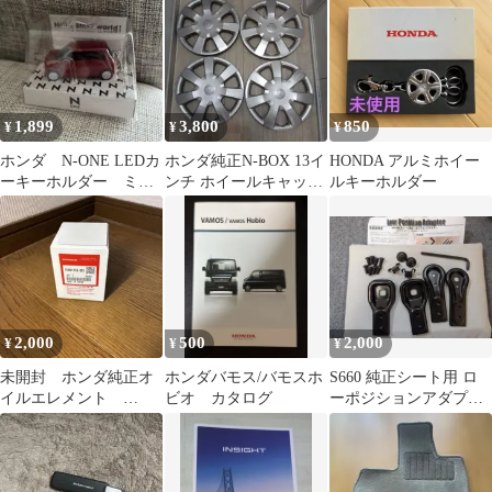
ド
ホルダー 青
1,899
3,800
850
¥
¥
¥
ホンダ N-ONE LEDカ
ホンダ純正N-BOX 13イ
HONDA アルミホイー
ーキーホルダー ミニ
ンチ ホイールキャップ
ルキーホルダー
カー
4枚セット
2,000
500
2,000
¥
¥
¥
未開封 ホンダ純正オ
ホンダバモス/バモスホ
S660 純正シート用 ロ
イルエレメント
ビオ カタログ
ーポジションアダプタ
15400-RTA-003
ー 外したパーツのみ