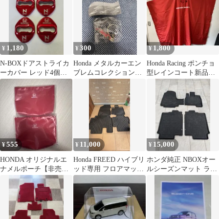
1,180
300
1,800
¥
¥
¥
N-BOXドアストライカ
Honda メタルカーエン
Honda Racing ポンチョ
ーカバー レッド4個セ
ブレムコレクション
型レインコート新品未
ット
NSX キーホルダー
使用品 専用ポーチ付
き
555
11,000
15,000
¥
¥
¥
HONDA オリジナルエ
Honda FREED ハイブリ
ホンダ純正 NBOXオー
ナメルポーチ【非売
ッド専用 フロアマット
ルシーズンマット ラバ
品】 2つ
4枚セット
ーマット 防水マッ
ト おまけ付き