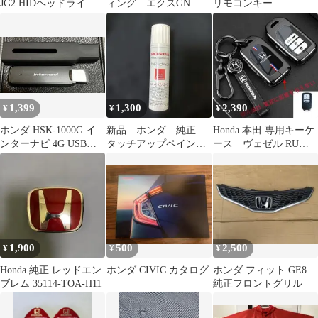
JG2 HIDヘッドライト
ィング エクスGN 施
リモコンキー
とハロゲンフォグラン
工キット
プ
1,399
1,300
2,390
¥
¥
¥
ホンダ HSK-1000G イ
新品 ホンダ 純正
Honda 本田 専用キーケ
ンターナビ 4G USB通
タッチアップペイント
ース ヴェゼル RU系
信モジュール 即発送！
ホワイトオーキッド
フリード 新型フィット
塗料
1,900
500
2,500
¥
¥
¥
Honda 純正 レッドエン
ホンダ CIVIC カタログ
ホンダ フィット GE8
ブレム 35114-TOA-H11
純正フロントグリル