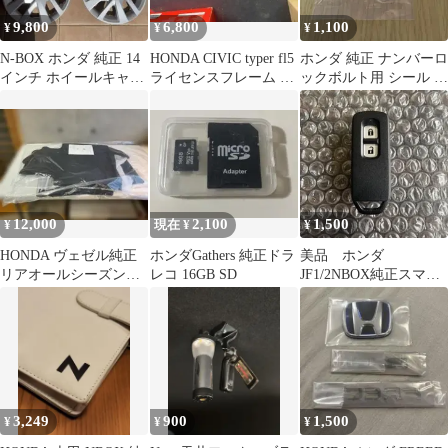
9,800
6,800
1,100
¥
¥
¥
N-BOX ホンダ 純正 14
HONDA CIVIC typer fl5
ホンダ 純正 ナンバーロ
インチ ホイールキャッ
ライセンスフレーム 前
ックボルト用 シール 4
プ ホイールカバー 4枚
後セット
枚セット
12,000
2,100
1,500
¥
現在 ¥
¥
HONDA ヴェゼル純正
ホンダGathers 純正ドラ
美品 ホンダ
リアオールシーズンマ
レコ 16GB SD
JF1/2NBOX純正スマー
ット 新品未開封
トキー
3,249
900
1,500
¥
¥
¥