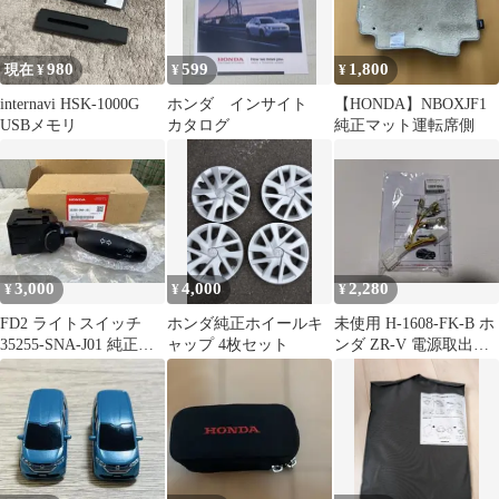
980
599
1,800
現在 ¥
¥
¥
internavi HSK-1000G
ホンダ インサイト
【HONDA】NBOXJF1
USBメモリ
カタログ
純正マット運転席側
3,000
4,000
2,280
¥
¥
¥
FD2 ライトスイッチ
ホンダ純正ホイールキ
未使用 H-1608-FK-B ホ
35255-SNA-J01 純正パ
ャップ 4枚セット
ンダ ZR-V 電源取出し
ーツ
配線