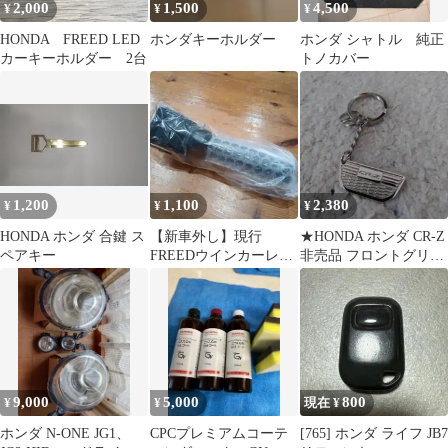
2,000
1,500
4,500
¥
¥
¥
HONDA FREED LED
ホンダキーホルダー
ホンダ シャトル 純正
カーキーホルダー 2台
トノカバー
1,200
1,100
2,380
¥
¥
¥
HONDA ホンダ 合鍵 ス
【新車外し】現行
★HONDA ホンダ CR-Z
ペアキー
FREEDウインカーレバ
非売品 フロントグリル
ー
キーホルダー キーリン
グ★
9,000
5,000
800
¥
¥
現在 ¥
ホンダ N-ONE JG1、
CPCプレミアムコーテ
[765] ホンダ ライフ JB7