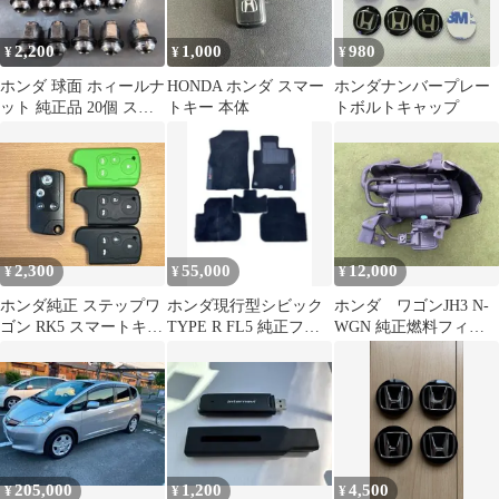
2,200
1,000
980
¥
¥
¥
ホンダ 球面 ホィールナ
HONDA ホンダ スマー
ホンダナンバープレー
ット 純正品 20個 ステ
トキー 本体
トボルトキャップ
ップWGN 他車流用可
送料込
2,300
55,000
12,000
¥
¥
¥
ホンダ純正 ステップワ
ホンダ現行型シビック
ホンダ ワゴンJH3 N-
ゴン RK5 スマートキー
TYPE R FL5 純正フロ
WGN 純正燃料フィル
＆ シリコンケース
アマット 黒ver
ター フューエルフィル
ター
205,000
1,200
4,500
¥
¥
¥