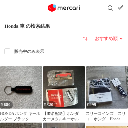
Honda 車 の検索結果
並び替え
販売中のみ表示
680
320
999
¥
¥
¥
HONDA ホンダ キーホ
【匿名配送】ホンダ
スリーコインズ スリ
ルダー ブラック
カーメタルキーホルダ
コ ホンダ Honda 限
ー Prelude プレリュー
定コラボ ロゴ キー