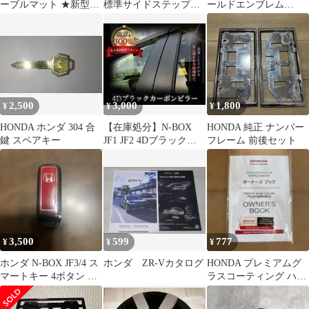
ーブルマット ★新型
標準サイドステップガ
ールドエンブレム
JF5.6 対応 NBOX
ーニッシュ 4枚
TYO1-2 中古品
2,500
3,000
1,800
¥
¥
¥
HONDA ホンダ 304 合
【在庫処分】N-BOX
HONDA 純正 ナンバー
鍵 スペアキー
JF1 JF2 4Dブラックカ
フレーム 前後セット
ーボン調デカールピラ
ー4枚
3,500
599
777
¥
¥
¥
ホンダ N-BOX JF3/4 ス
ホンダ ZR-Vカタログ
HONDA プレミアムグ
マートキー 4ボタン レ
ラスコーティング ハイ
ッド
ドロフォビック ステッ
カー