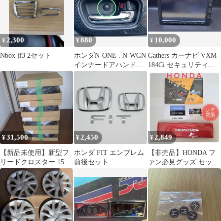
2,300
880
10,000
¥
¥
¥
Nbox jf3 2セット
ホンダN-ONE . N-WGN
Gathers カーナビ VXM-
インナードアハンドル
184Ci セキュリティー
ネジカバー キャップ 4
解除コードあり
個
31,500
2,450
2,849
¥
¥
¥
【新品未使用】新型フ
ホンダ FIT エンブレム
【非売品】HONDA フ
リードクロスター 15イ
前後セット
ァン必見グッズ セット
ンチ純正アルミホイー
座布団等 ステッカー 付
ル 4本セット②
ホンダ