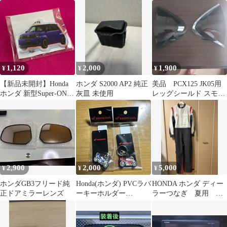
イセンス 1番
フリード
1,120
2,000
1,900
¥
¥
¥
【新品未開封】Honda
ホンダ S2000 AP2 純正
美品 PCX125 JK05用
ホンダ 新型Super-ONE
灰皿 未使用
レッグシールド スモー
アクリルキーホルダー
クスクリーン 左右セッ
ト
2,900
2,000
5,000
¥
¥
¥
ホンダGB3フリード純
Honda(ホンダ) PVCラバ
HONDA ホンダ ディー
正ドアミラーレンズ
ーキーホルダー
ラーつなぎ 夏用 LL
NSR250 MC21 セット
サイズ 新品 夏用
非売品‼️