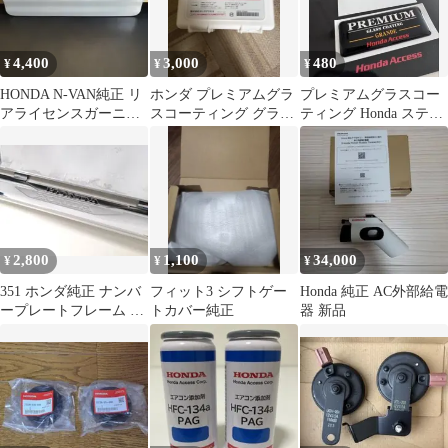
4,400
3,000
480
¥
¥
¥
HONDA N-VAN純正 リ
ホンダ プレミアムグラ
プレミアムグラスコー
アライセンスガーニッ
スコーティング グラン
ティング Honda ステッ
シュ ソニックグレーパ
デ メンテナンスキット
カー ホンダ アクセス
ール
2,800
1,100
34,000
¥
¥
¥
351 ホンダ純正 ナンバ
フィット3 シフトゲー
Honda 純正 AC外部給電
ープレートフレーム ク
トカバー純正
器 新品
ロームメッキ 前後2枚
セット