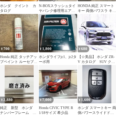
ホンダ クイント カ
N-BOXスラッシュタイ
HONDA 純正 スマート
タログ
ヤパンク修理用エアコ
キー 両側パワスラ キー
ンプレッサー
レスエントリー 本体
700
1,800
680
¥
¥
¥
Honda 純正 タッチアッ
ホンダライフjc1、jc2タ
【☆美品】 ホンダ ZR-
プペイント ルーセブラ
ーボ用
V カタログ SUV クロ
ックメタリック
スオーバー 4WD
2,880
7,000
1,600
¥
¥
¥
純正 新型 ホンダ
Honda CIVIC TYPE R
ホンダ スマートキー 両
ナンバーフレーム ラ
1/18サイズ 希少品
側パワースライドドア