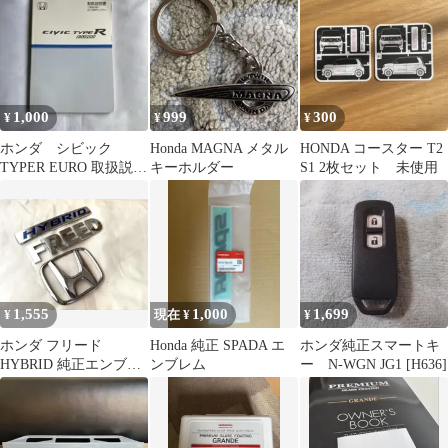
1,000
999
300
¥
¥
¥
ホンダ シビック
Honda MAGNA メタル
HONDA コースター T2
TYPER EURO 取扱説明
キーホルダー
S1 2枚セット 未使用
書
1,555
1,000
1,699
¥
現在 ¥
¥
ホンダ フリード
Honda 純正 SPADA エ
ホンダ純正スマートキ
HYBRID 純正エンブレ
ンブレム
ー N-WGN JG1 [H636]
ム 3点セット