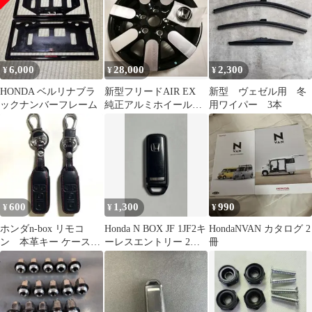
6,000
28,000
2,300
¥
¥
¥
HONDA ベルリナブラ
新型フリードAIR EX
新型 ヴェゼル用 冬
ックナンバーフレーム
純正アルミホイール２
用ワイパー 3本
本セットB
600
1,300
990
¥
¥
¥
ホンダn-box リモコ
Honda N BOX JF 1JF2キ
HondaNVAN カタログ 2
ン 本革キー ケース
ーレスエントリー 2個
冊
2個セット
ボタン