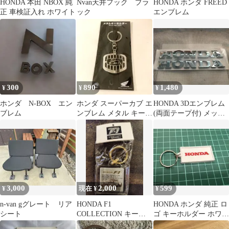
HONDA 本田 NBOX 純
Nvan天井フック ブラ
HONDA ホンダ FREED
正 車検証入れ ホワイト
ック
エンブレム
300
890
1,480
¥
¥
¥
ホンダ N-BOX エン
ホンダ スーパーカブ エ
HONDA 3Dエンブレム
ブレム
ンブレム メタル キーホ
(両面テープ付) メッキ
ルダー コレクション
シルバー 2枚組
3,000
2,000
599
¥
現在 ¥
¥
n-van gグレート リア
HONDA F1
HONDA ホンダ 純正 ロ
シート
COLLECTION キーホ
ゴ キーホルダー ホワイ
ルダー シルバー
ト