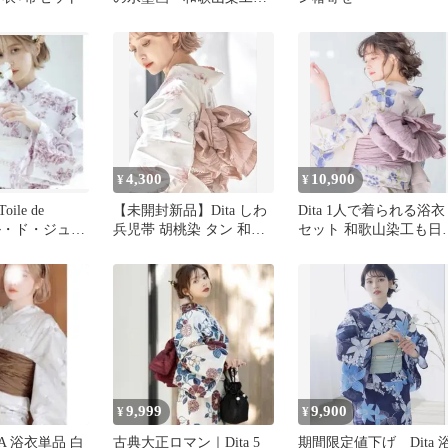
本染め
4,300
10,900
¥
¥
oile de
【未開封新品】Dita しわ
Dita 1人で着られる浴衣
ワル・ド・ジュ
兵児帯 胡桃染 タン 和装
セット 和歌山染工も日
浴衣セット
小物
染め （浴衣＋帯）
9,999
9,900
¥
¥
TA 浴衣単品 白
古典大正ロマン｜Dita 5
期間限定値下げ Dita 