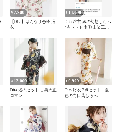
7,900
13,000
¥
¥
点
【Dita】はんなり恋椿 浴
Dita 浴衣 凪の幻想しらべ
衣
4点セット 和歌山染工日
本染め
12,000
9,990
¥
¥
Dita 浴衣セット 古典大正
Dita 浴衣 2点セット 夏
ロマン
色の向日葵しらべ