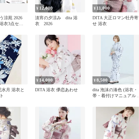
12,000
11,000
¥
¥
う涼苑 2026
淡宵の夕涼み dita 浴
DITA 大正ロマン牡丹寄
浴衣3点セッ
衣 2026
せ 浴衣
開封
14,000
8,500
¥
¥
鏡花水月 浴衣と
DITA 浴衣 儚恋あわせ
dita 泡沫の湊色 (浴衣・
ト
帯・着付けマニュアル )
点セット