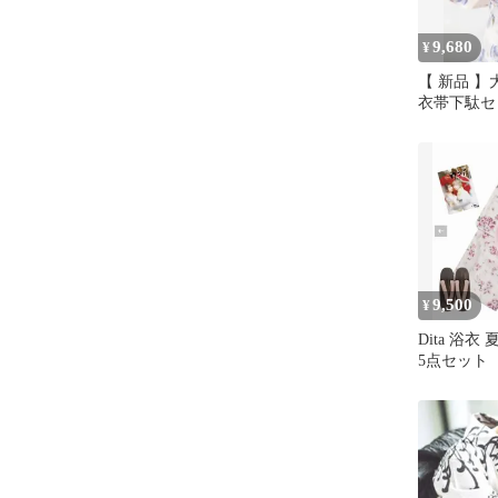
9,680
¥
【 新品 】大
衣帯下駄セ
内発送
9,500
¥
Dita 浴
5点セット