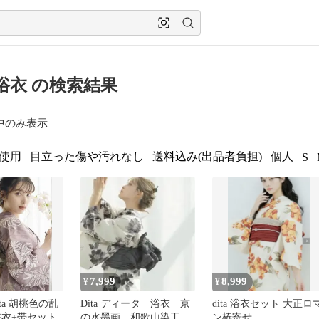
A 浴衣 の検索結果
中のみ表示
使用
目立った傷や汚れなし
送料込み(出品者負担)
個人
S
7,999
8,999
¥
¥
ta 胡桃色の乱
Dita ディータ 浴衣 京
dita 浴衣セット 大正ロ
浴衣+帯セット
の水墨画 和歌山染工日
ン椿寄せ