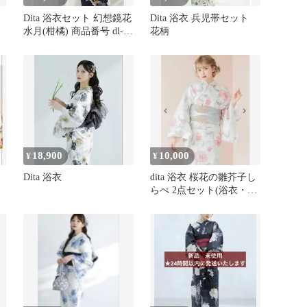
Dita 浴衣セット 幻想鏡花
Dita 浴衣 兵児帯セット
水月(柑橘) 商品番号 dl-
花柄
kimubc139
18,900
10,000
¥
¥
Dita 浴衣
dita 浴衣 桜花の雛芥子し
らべ 2点セット(浴衣・
帯) ピンク 花柄