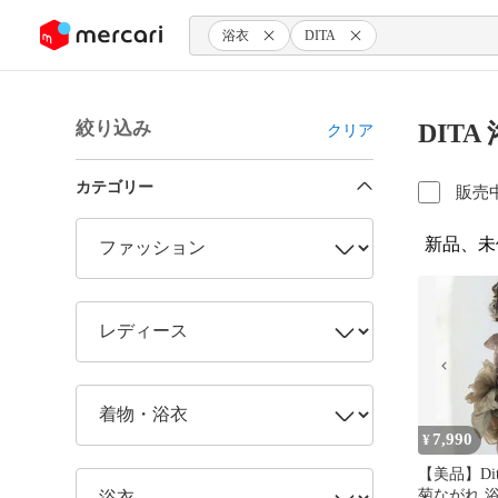
ンツにスキップ
浴衣
DITA
絞り込み
DIT
クリア
カテゴリー
販売
新品、未
7,990
¥
【美品】Di
菊ながれ 