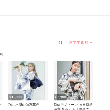
並び替え
M
15,000
7,900
¥
¥
マ
Dita 水彩の勿忘草色
Dita モノトーン 向日葵柄
浴衣 帯セット【夏色の向