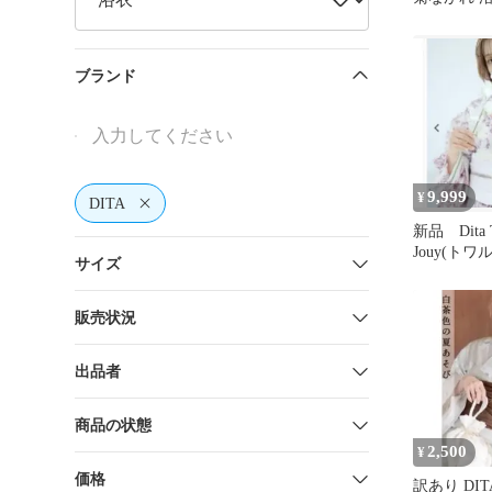
ブランド
9,999
¥
DITA
新品 Dita T
Jouy(ト
サイズ
イ)】5点
販売状況
出品者
商品の状態
2,500
¥
価格
訳あり DI