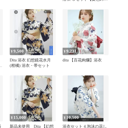
日葵しらべ】
9,500
9,231
¥
¥
Dita 浴衣 幻想鏡花水月
dita 【百花絢爛】浴衣
本
(柑橘) 浴衣・帯セット
15,000
10,500
¥
¥
浴
新品未使用 Dita 【幻想
浴衣セット 4.泡沫の花し