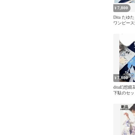
7,800
¥
Dita たゆた
ワンピース
ト 新品未
7,800
¥
dita幻想
下駄のセッ