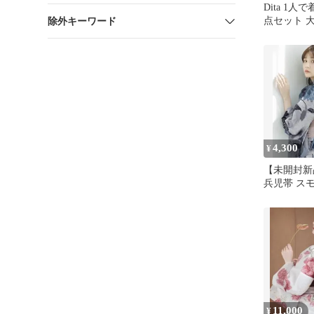
Dita 1人
点セット 
除外キーワード
4,300
¥
【未開封新品
兵児帯 ス
和装小物
11,000
¥