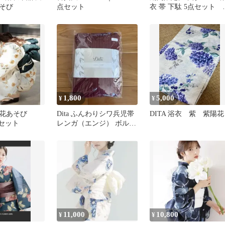
そび
点セット
衣 帯 下駄 5点セット 
想鏡花水月
1,800
5,000
¥
¥
花あそび
Dita ふんわりシワ兵児帯
DITA 浴衣 紫 紫陽花
 セット
レンガ（エンジ） ボルド
ー
11,000
10,800
¥
¥