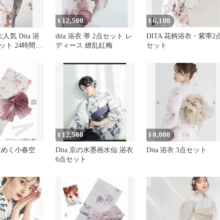
12,500
6,100
¥
¥
人気 Dita 浴
dita 浴衣 帯 2点セット レ
DITA 花柄浴衣・紫帯2
ット 24時間以
ディース 繚乱紅梅
セット
12,500
8,000
¥
¥
衣 夏めく小春空
Dita 京の水墨画水仙 浴衣
Dita 浴衣 3点セット
6点セット