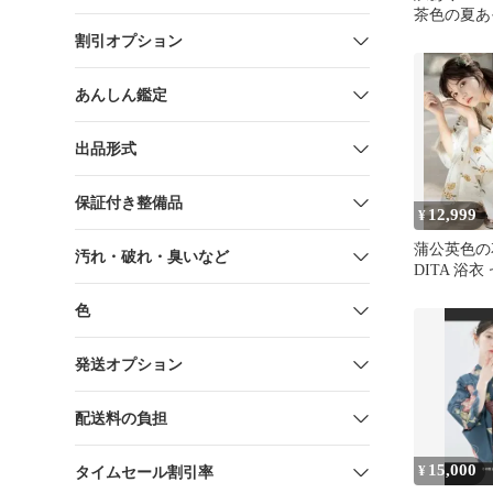
茶色の夏あ
割引オプション
あんしん鑑定
出品形式
保証付き整備品
12,999
¥
蒲公英色の
汚れ・破れ・臭いなど
DITA 浴衣
色
発送オプション
配送料の負担
15,000
¥
タイムセール割引率