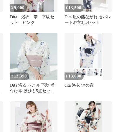
9,000
13,500
¥
¥
Dita 浴衣 帯 下駄セ
Dita 凪の藤ながれ セパレ
ット ピンク
ート浴衣3点セット
13,390
13,000
¥
¥
Dita 浴衣 へこ帯 下駄 着
dita 浴衣 涼の音
3
付け本 腰ひも5点セット
涼風の水彩ひなげし 白