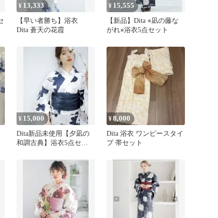
13,333
15,555
¥
¥
セ
【早い者勝ち】浴衣
【新品】Dita ⭐︎凪の藤な
Dita 蒼天の花霞
がれ⭐︎浴衣5点セット
15,000
8,000
¥
¥
Dita新品未使用【夕凪の
Dita 浴衣 ワンピースタイ
和調古典】浴衣5点セッ
プ 帯セット
ト