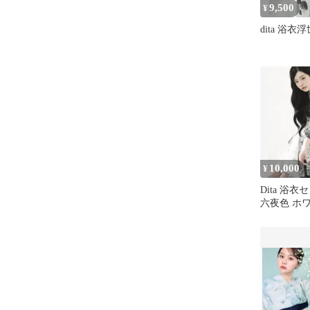
9,500
¥
dita 浴
10,000
¥
Dita 浴
六夜色 ホ
ク