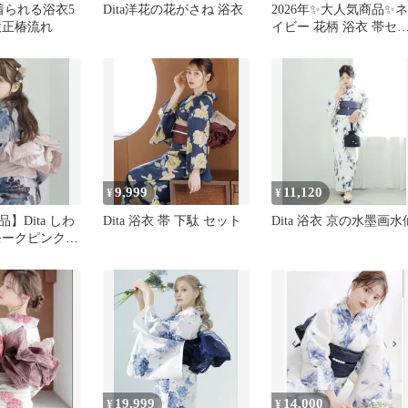
で着られる浴衣5
Dita洋花の花がさね 浴衣
2026年✨大人気商品✨ネ
大正椿流れ
イビー 花柄 浴衣 帯セ
ト
9,999
11,120
¥
¥
】Dita しわ
Dita 浴衣 帯 下駄 セット
Dita 浴衣 京の水墨画水
モークピンク
19,999
14,000
¥
¥