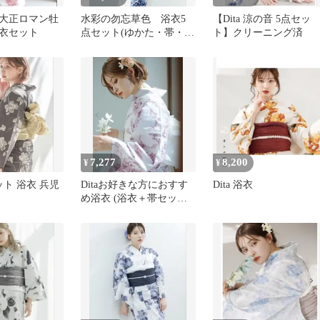
大正ロマン牡
水彩の勿忘草色 浴衣5
【Dita 涼の音 5点セッ
衣セット
点セット(ゆかた・帯・下
ト】クリーニング済
駄・着付けマニュアル・
腰ひも)
7,277
8,200
¥
¥
セット 浴衣 兵児
Ditaお好きな方におすす
Dita 浴衣
め浴衣 (浴衣＋帯セッ
ト)Mフリーサイズ