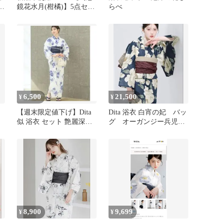
幻
鏡花水月(柑橘)】5点セッ
らべ
ト
6,500
21,500
¥
¥
【週末限定値下げ】Dita
Dita 浴衣 白宵の妃 バッ
似 浴衣 セット 艶麗深椿
グ オーガンジー兵児
アルマリア
帯 帯飾り
8,900
9,699
¥
¥