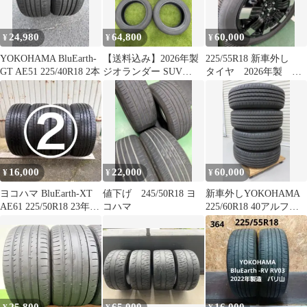
24,980
64,800
60,000
¥
¥
¥
YOKOHAMA BluEarth-
【送料込み】2026年製
225/55R18 新車外し
GT AE51 225/40R18 2本
ジオランダー SUV
タイヤ 2026年製 ヨ
225/55R18 4本
コハマ
16,000
22,000
60,000
¥
¥
¥
ヨコハマ BluEarth-XT
値下げ 245/50R18 ヨ
新車外しYOKOHAMA
AE61 225/50R18 23年製
コハマ
225/60R18 40アルファ
4本②
ードヴェルファイア