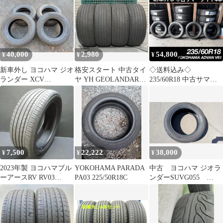
40,000
2,980
54,800
¥
¥
¥
新車外し ヨコハマ ジオ
格安スタート 中古タイ
◇送料込み◇
ランダー XCV
ヤ YH GEOLANDAR
235/60R18 中古サマー
245/70R18
225/55R18 4本
タイヤ４本 新車外
し 2025年製
7,500
22,222
38,000
¥
¥
¥
2023年製 ヨコハマブル
YOKOHAMA PARADA
中古 ヨコハマ ジオラ
ーアースRV RV03
PA03 225/50R18C
ンダーSUVG055
225/50Ｒ18 1本のみ
225/55R18 デリカD5 4
本