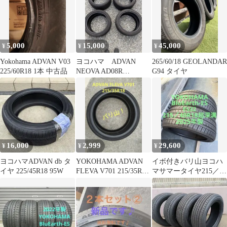
5,000
15,000
45,000
¥
¥
¥
Yokohama ADVAN V03
ヨコハマ ADVAN
265/60/18 GEOLANDAR
225/60R18 1本 中古品
NEOVA AD08R
G94 タイヤ
245/40R18 4本セット
16,000
2,999
29,600
¥
¥
¥
ヨコハマADVAN db タ
YOKOHAMA ADVAN
イボ付きバリ山ヨコハ
イヤ 225/45R18 95W
FLEVA V701 215/35R18
マサマータイヤ215／
バリ山！
40R18 85W超深溝