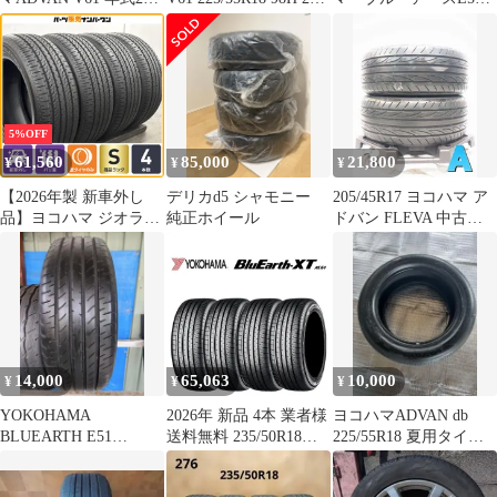
夏1本タイヤのみ
年製造
225/60R18 中古2本
5%OFF
61,560
85,000
21,800
¥
¥
¥
【2026年製 新車外し
デリカd5 シャモニー
205/45R17 ヨコハマ ア
品】ヨコハマ ジオラン
純正ホイール
ドバン FLEVA 中古タ
ダー SUV G055
イヤ サマータイヤ 2本
225/55R18 4本セット フ
セット s17260628004
ォレスター クロストレ
ック アウトランダー デ
リカD5
14,000
65,063
10,000
¥
¥
¥
YOKOHAMA
2026年 新品 4本 業者様
ヨコハマADVAN db
BLUEARTH E51
送料無料 235/50R18
225/55R18 夏用タイヤ
225/60/18 1本のみ2024
97V 夏 ヨコハマ
2024年1本バリ山
BluEarth-XT ブルーア