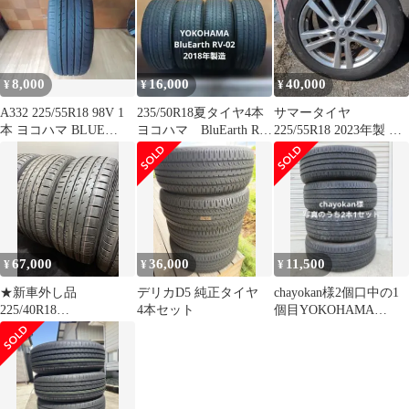
ース AE61 アルファー
ド ヴェルファイア
RAV4 NO,YN1836
8,000
16,000
40,000
¥
¥
¥
A332 225/55R18 98V 1
235/50R18夏タイヤ4本
サマータイヤ
本 ヨコハマ BLUE
ヨコハマ BluEarth RV-
225/55R18 2023年製 ホ
ARTH-RV
02
イル付き
67,000
36,000
11,500
¥
¥
¥
★新車外し品
デリカD5 純正タイヤ
chayokan様2個口中の1
225/40R18
4本セット
個目YOKOHAMA
YOKOHAMA/ADVAN
GEOLANDAR SUV
Sport V105 19年製 夏タ
イヤ サマータイヤ 4本
ヨコハマ インプレッサ
カローラ (南7-M634)