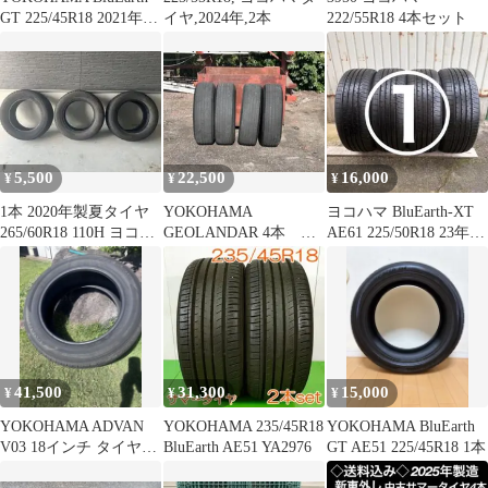
GT 225/45R18 2021年製
イヤ,2024年,2本
222/55R18 4本セット
2本
5,500
22,500
16,000
¥
¥
¥
1本 2020年製夏タイヤ
YOKOHAMA
ヨコハマ BluEarth-XT
265/60R18 110H ヨコハ
GEOLANDAR 4本 新
AE61 225/50R18 23年製
マ ジオランダー
車外し 245/70/R18
4本①
41,500
31,300
15,000
¥
¥
¥
YOKOHAMA ADVAN
YOKOHAMA 235/45R18
YOKOHAMA BluEarth
V03 18インチ タイヤ
BluEarth AE51 YA2976
GT AE51 225/45R18 1本
4本セット