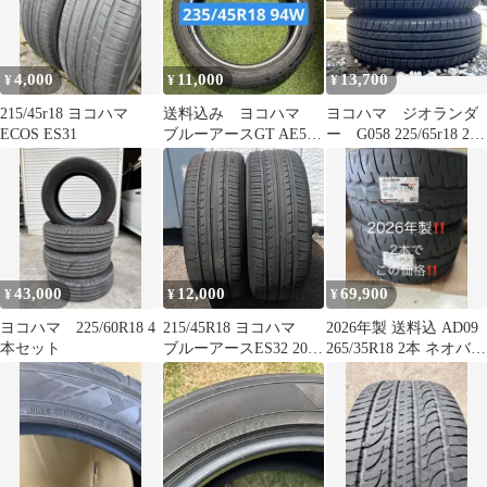
4,000
11,000
13,700
¥
¥
¥
215/45r18 ヨコハマ
送料込み ヨコハマ
ヨコハマ ジオランダ
ECOS ES31
ブルーアースGT AE51
ー G058 225/65r18 23
235/45R18 94W
年製 超 バリ山 2本
43,000
12,000
69,900
¥
¥
¥
ヨコハマ 225/60R18 4
215/45R18 ヨコハマ
2026年製 送料込 AD09
本セット
ブルーアースES32 2022
265/35R18 2本 ネオバ
年2本
ヨコハマ