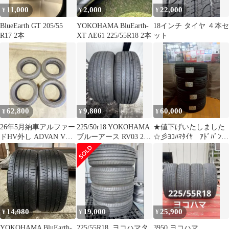
11,000
2,000
22,000
¥
¥
¥
BlueEarth GT 205/55
YOKOHAMA BluEarth-
18インチ タイヤ ４本セ
R17 2本
XT AE61 225/55R18 2本
ット
62,800
9,800
60,000
¥
¥
¥
26年5月納車アルファー
225/50r18 YOKOHAMA
★値下げいたしました
ドHV外し ADVAN V03
ブルーアース RV03 2本
☆彡ﾖｺﾊﾏﾀｲﾔ ｱﾄﾞﾊﾞﾝ
225/60R18 4本
セット
dB V552 225/45R18
2021年製 4本ｾｯﾄ ★
オク035
14,980
19,000
25,900
¥
¥
¥
YOKOHAMA BluEarth-
225/55R18, ヨコハマタ
3950 ヨコハマ