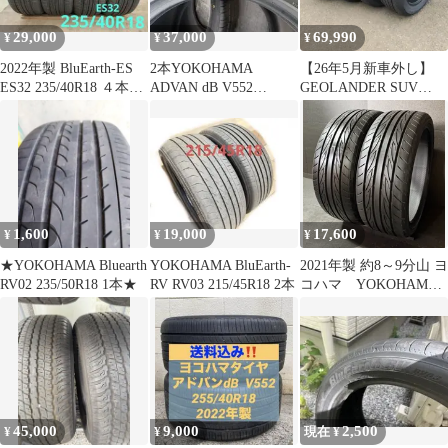
29,000
37,000
69,990
¥
¥
¥
2022年製 BluEarth-ES
2本YOKOHAMA
【26年5月新車外し】
ES32 235/40R18 ４本セ
ADVAN dB V552
GEOLANDER SUV
ット
225/45R18 95W②
225/55/R18デリカD5
1,600
19,000
17,600
¥
¥
¥
★YOKOHAMA Bluearth
YOKOHAMA BluEarth-
2021年製 約8～9分山 ヨ
RV02 235/50R18 1本★
RV RV03 215/45R18 2本
コハマ YOKOHAMA
アドバン ADVAN
FLEVA 205/40R18 2本
h_2606
45,000
9,000
2,500
¥
¥
現在 ¥