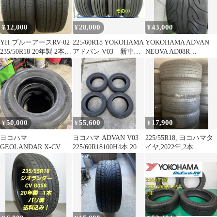
12,000
28,000
43,000
¥
¥
¥
YH ブルーアースRV-02
225/60R18 YOKOHAMA
YOKOHAMA ADVAN
235/50R18 20年製 2本セ
アドバン V03 新車外
NEOVA AD08R
ット
し4本セットその①
265/35R18 4本
50,000
55,600
17,900
¥
¥
¥
ヨコハマ
ヨコハマ ADVAN V03
225/55R18, ヨコハマタ
GEOLANDAR X-CV 18
225/60R18100H4本 2024
イヤ,2022年,2本
インチ タイヤ
年製バリ溝