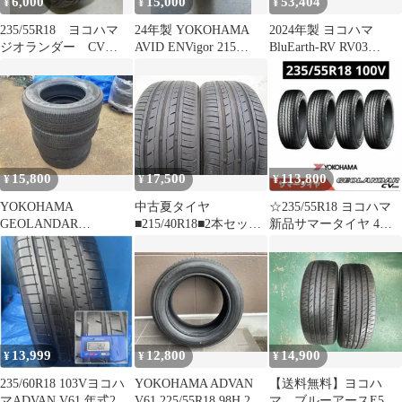
6,000
15,000
53,404
¥
¥
¥
235/55R18 ヨコハマ
24年製 YOKOHAMA
2024年製 ヨコハマ
ジオランダー CV
AVID ENVigor 215
BluEarth-RV RV03
G058 1本
45R18 93W
225/50R18 4本
15,800
17,500
113,800
¥
¥
¥
YOKOHAMA
中古夏タイヤ
☆235/55R18 ヨコハマ
GEOLANDAR
■215/40R18■2本セット
新品サマータイヤ 4本
245/70R18 2024年製 バ
■ヨコハマ■ES32 プリ
セット☆
リ山
ウス イスト カローラス
ポーツ 86 セレナ アク
セラ(BL系) インプレッ
サ
13,999
12,800
14,900
¥
¥
¥
235/60R18 103Vヨコハ
YOKOHAMA ADVAN
【送料無料】ヨコハ
マADVAN V61 年式24
V61 225/55R18 98H 25
マ ブルーアースE51A