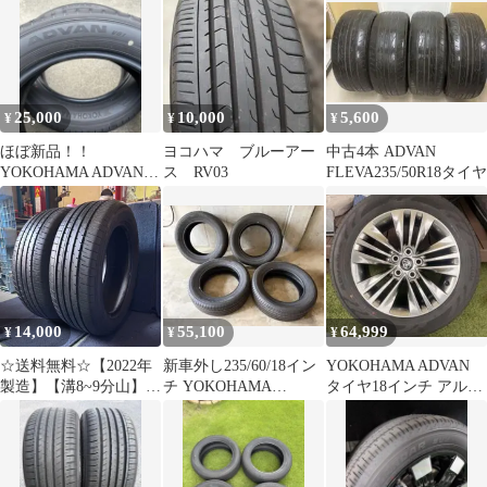
25,000
10,000
5,600
¥
¥
¥
ほぼ新品！！
ヨコハマ ブルーアー
中古4本 ADVAN
YOKOHAMA ADVAN
ス RV03
FLEVA235/50R18タイヤ
V61 18インチ サマータ
イヤ２本
14,000
55,100
64,999
¥
¥
¥
☆送料無料☆【2022年
新車外し235/60/18イン
YOKOHAMA ADVAN
製造】【溝8~9分山】
チ YOKOHAMA
タイヤ18インチ アルフ
YOKOHAMA BluEarth-
ADVAN V61 4本
ァード40系Zグレード
XT AE61 2本 235/55R18
ASP3774