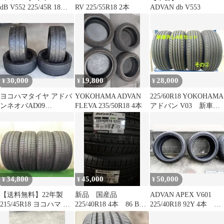
dB V552 225/45R 18イ
RV 225/55R18 2本
ADVAN db V553
ンチ 4本未使用
30,000
19,800
28,000
¥
¥
¥
ヨコハマタイヤ アドバ
YOKOHAMA ADVAN
225/60R18 YOKOHAMA
ンネオバAD09
FLEVA 235/50R18 4本
アドバン V03 新車外
235/40R18 95W XL中古
し4本セットその②
4本
34,800
45,000
50,000
¥
¥
¥
【送料無料】22年製
新品 国産品
ADVAN APEX V601
215/45R18 ヨコハマ ブ
225/40R18 4本 86 BRZ
225/40R18 92Y 4本 残
ルーアース ES32 4本
プリウス カローラス
溝多
ポーツ