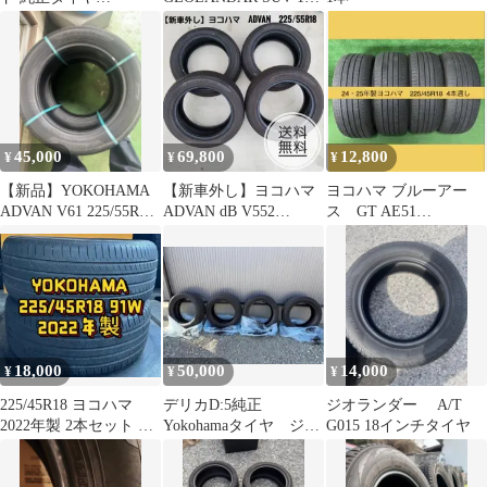
225/60R18 ヨコハマ 4本
インチ タイヤ
45,000
69,800
12,800
¥
¥
¥
【新品】YOKOHAMA
【新車外し】ヨコハマ
ヨコハマ ブルーアー
ADVAN V61 225/55R18
ADVAN dB V552
ス GT AE51
9H 2本
225/55R18 2026年
225/45R18 4本セット
18,000
50,000
14,000
¥
¥
¥
225/45R18 ヨコハマ
デリカD:5純正
ジオランダー A/T
2022年製 2本セット 山
Yokohamaタイヤ ジオ
G015 18インチタイヤ
バリ 送料無料
ランダーSUV
225/55R18