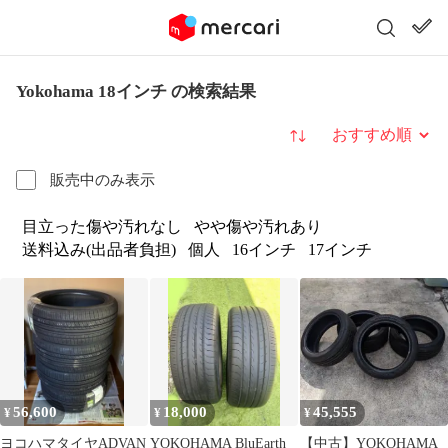
Yokohama 18インチ の検索結果
並び替え
販売中のみ表示
目立った傷や汚れなし
やや傷や汚れあり
送料込み(出品者負担)
個人
16インチ
17インチ
56,600
18,000
45,555
¥
¥
¥
ヨコハマタイヤADVAN
YOKOHAMA BluEarth
【中古】YOKOHAMA