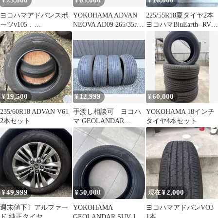
25,800
65,000
16,000
¥
¥
¥
ヨコハマアドバンスポ
YOKOHAMA ADVAN
225/55R18夏タイヤ2本
ーツv105．
NEOVA AD09 265/35r18
ヨコハマBluEarth -RV
275/40R18.23年製2本
4本
RV03 バリ山
セット
19,500
12,999
60,000
¥
¥
¥
235/60R18 ADVAN V61
手渡し相談可 ヨコハ
YOKOHAMA 18インチ
2本セット
マ GEOLANDAR
タイヤ4本セット
225/55R18 98H 4本
49,999
50,000
2,000
¥
¥
現在 ¥
週末値下〕アルファー
YOKOHAMA
ヨコハマアドバンVO3
ド 純正タイヤ
GEOLANDAR SUV 18
1本