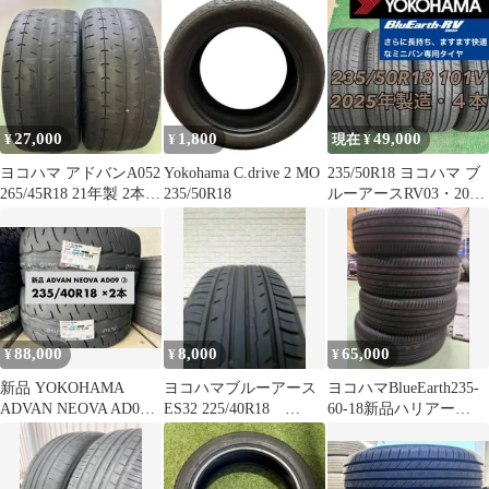
チ 夏タイヤ 4本 22年製
ヴァンガード Jeep/コマ
ンダー VOLVO/XC40等
(VTY116)
27,000
1,800
49,000
¥
¥
現在 ¥
ヨコハマ アドバンA052
Yokohama C.drive 2 MO
235/50R18 ヨコハマ ブ
265/45R18 21年製 2本セ
235/50R18
ルーアースRV03・2025
ット
年製造４本
88,000
8,000
65,000
¥
¥
¥
新品 YOKOHAMA
ヨコハマブルーアース
ヨコハマBlueEarth235-
ADVAN NEOVA AD09 2
ES32 225/40R18
60-18新品ハリアー
本②
92W 24年製造
RAV4 NX CX-5