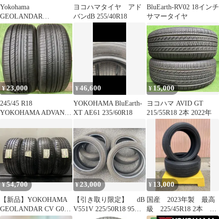
Yokohama
ヨコハマタイヤ アド
BluEarth-RV02 18インチ
GEOLANDAR
バンdB 255/40R18
サマータイヤ
G94265/60R18 110H 4本
23,000
46,600
15,000
¥
¥
¥
245/45 R18
YOKOHAMA BluEarth-
ヨコハマ AVID GT
YOKOHAMA ADVAN
XT AE61 235/60R18
215/55R18 2本 2022年
dBV552 ラジアルタイ
ヤ
54,700
23,000
13,000
¥
¥
¥
【新品】YOKOHAMA
【引き取り限定】 dB
国産 2023年製 最高
GEOLANDAR CV G058
V551V 225/50R18 95V
級 225/45R18 2本 ク
235/55R18 100V 18イン
24年製
ラウン プリウスα