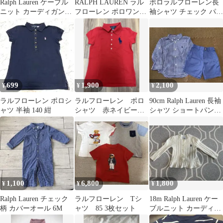
Ralph Lauren ケーブル
RALPH LAUREN ラル
ポロラルフローレン長
ニット カーディガン
フローレン ポロワンピ
袖シャツ チェック パッ
12M
ース 150 パープル
チワーク グリーン レッ
ド ネイビー
699
1,900
2,100
¥
¥
¥
ラルフローレン ポロシ
ラルフローレン ポロ
90cm Ralph Lauren 長袖
ャツ 半袖 140 紺
シャツ 赤ネイビー
シャツ ショートパンツ
8-10
セット
1,100
6,800
1,800
¥
¥
¥
Ralph Lauren チェック
ラルフローレン Tシ
18m Ralph Lauren ケー
柄 カバーオール 6M
ャツ 85 3枚セット
ブルニット カーディガ
ン ホワイト