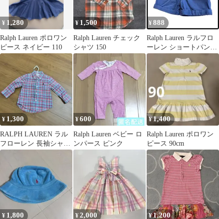
1,280
1,500
888
¥
¥
¥
Ralph Lauren ポロワン
Ralph Lauren チェック
Ralph Lauren ラルフロ
ピース ネイビー 110
シャツ 150
ーレン ショートパンツ
ブルー 18M 85
1,300
600
1,400
¥
¥
¥
RALPH LAUREN ラル
Ralph Lauren ベビー ロ
Ralph Lauren ポロワン
フローレン 長袖シャツ
ンパース ピンク
ピース 90cm
18M ピンクチェック
1,800
2,000
1,200
¥
¥
¥