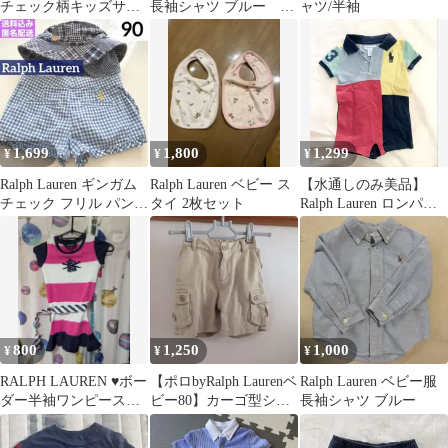
チェック柄キッズサイ
長袖シャツ ブルー サ
ャツ/半袖
ズシャツ 110センチ
イズ10
1,699
1,800
1,299
¥
¥
¥
Ralph Lauren ギンガム
Ralph Lauren ベビー ス
【水通しのみ美品】
チェック フリル パンツ
タイ 2枚セット
Ralph Lauren ロンパー
90cm 帽子 水色
ス 3ヶ月 60cm
800
1,250
1,000
¥
¥
¥
RALPH LAUREN ♥ボー
【ポロbyRalph Laurenベ
Ralph Lauren ベビー服
ダー半袖ワンピース
ビー80】カーゴ型ショ
長袖シャツ ブルー
110cm
ートズボン