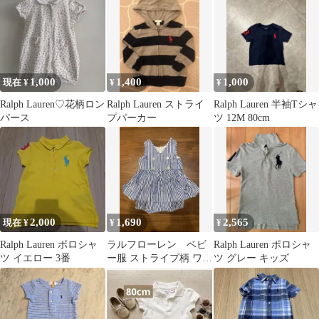
1,000
1,400
1,000
現在 ¥
¥
¥
Ralph Lauren♡花柄ロン
Ralph Lauren ストライ
Ralph Lauren 半袖Tシャ
パース
プパーカー
ツ 12M 80cm
2,000
1,690
2,565
現在 ¥
¥
¥
Ralph Lauren ポロシャ
ラルフローレン ベビ
Ralph Lauren ポロシャ
ツ イエロー 3番
ー服 ストライプ柄 ワン
ツ グレー キッズ
ピース ブルマ セット
週末値下げ！