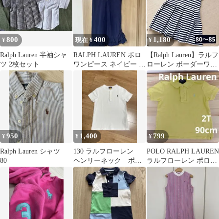
800
400
1,180
¥
現在 ¥
¥
Ralph Lauren 半袖シャ
RALPH LAUREN ポロ
【Ralph Lauren】ラルフ
ツ 2枚セット
ワンピース ネイビー 紺
ローレン ボーダーワン
フリル12〜14Y
ピース 80～85
950
1,400
799
¥
¥
¥
Ralph Lauren シャツ
130 ラルフローレン
POLO RALPH LAUREN
80
ヘンリーネック ポロ
ラルフローレン ポロシ
シャツ 半袖 ノーカ
ャツ イエロー 2T
ラー ホワイト