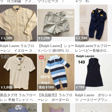
ツ ロゴ刺繍 アメリ
ツワンピース 7
ャツ 85
カ国旗 & ショートパ
ンツ ネイビー
1,580
1,290
1,990
¥
¥
¥
Ralph Lauren ラルフロ
【Ralph Lauren】ショー
RalphLaurenラルフロー
ーレン イエロー スト
トパンツ 綿100% 12M
レンベビー長袖ポロロ
ライプ シャツ 140
80cm
ンパース襟付きネイビ
ー6M
3,800
500
799
¥
現在 ¥
¥
新品タグ付 ラルフロー
【良品販売】ラルフロ
Ralph Lauren ポロシャ
レン 半袖 Tシャツ ヘン
ーレン ボーダーロン
ツ ノースリーブワンピ
リーネック 白 140
パース
ース ネイビー 140