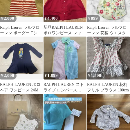
2,000
4,400
899
¥
¥
¥
Ralph Lauren ラルフロ
新品RALPH LAUREN
Ralph Lauren ラルフロ
ーレン ボーダー Tシャ
ポロワンピース レッド
ーレン 花柄 ウエスタン
ツ
アンダーパンツ付き
シャツ 100 半袖
90cm
2,000
1,899
1,500
¥
¥
¥
RALPH LAUREN ポロ
RALPH LAUREN スト
RALPH LAUREN 花柄
ベア ワンピース 24M
ライプ ロンパース
フリル ブラウス 100cm
70cm