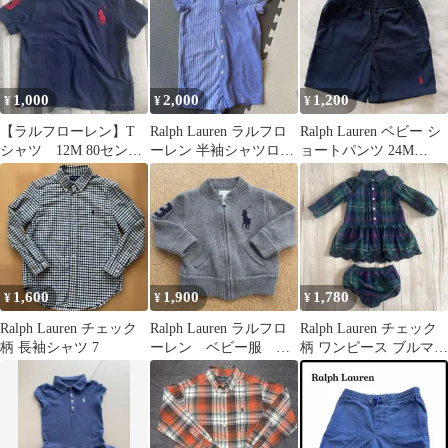
1,000
2,000
1,200
¥
¥
¥
【ラルフローレン】T
Ralph Lauren ラルフロ
Ralph Lauren ベビー シ
シャツ 12M 80セン
ーレン 半袖シャツロン
ョートパンツ 24M
チ 紺色
パース 80
90cm
1,600
1,900
1,780
¥
¥
¥
Ralph Lauren チェック
Ralph Lauren ラルフロ
Ralph Lauren チェック
柄 長袖シャツ 7
ーレン ベビー服 カ
柄 ワンピース ブルマ
ーディガン
セット 80