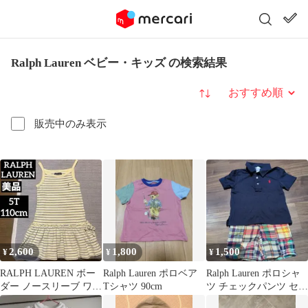
Ralph Lauren ベビー・キッズ の検索結果
並び替え
販売中のみ表示
2,600
1,800
1,500
¥
¥
¥
RALPH LAUREN ボー
Ralph Lauren ポロベア
Ralph Lauren ポロシャ
ダー ノースリーブ ワン
Tシャツ 90cm
ツ チェックパンツ セッ
ピース
トアップ 18M