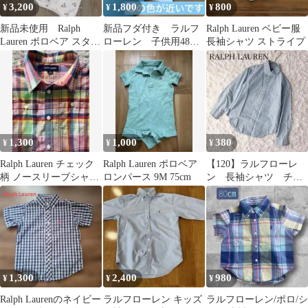
3,200
1,800
800
¥
¥
¥
新品未使用 Ralph
新品フダ付き ラルフ
Ralph Lauren ベビー服
Lauren ポロベア スタイ
ローレン 子供用48〜
長袖シャツ ストライプ
よだれかけ ピンク
50センチ(12-24M)キャ
ップ
1,300
1,000
380
¥
¥
¥
Ralph Lauren チェック
Ralph Lauren ポロベア
【120】ラルフローレ
柄 ノースリーブシャツ
ロンパース 9M 75cm
ン 長袖シャツ チェ
135
ック柄 刺繡ロゴ
綿 コットン100
1,300
2,400
980
¥
¥
¥
Ralph Laurenのネイビー
ラルフローレン キッズ
ラルフローレン/ポロ/シ