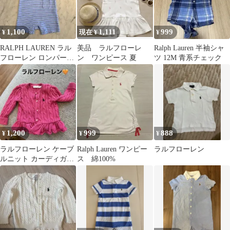
1,100
1,111
999
¥
現在 ¥
¥
RALPH LAUREN ラル
美品 ラルフローレ
Ralph Lauren 半袖シャ
フローレン ロンパース
ン ワンピース 夏
ツ 12M 青系チェック
60 水色ボーダー ベビー
1,200
999
888
¥
¥
¥
ラルフローレン ケーブ
Ralph Lauren ワンピー
ラルフローレン
ルニット カーディガン
ス 綿100%
ピンク