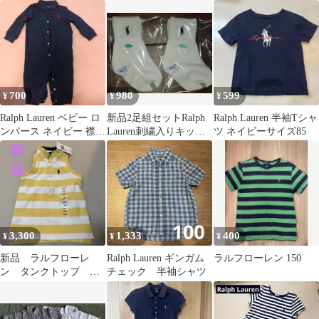
スカート 3T
グ ベア刺繍 ネイビ
ー 紺色
700
980
599
¥
¥
¥
Ralph Lauren ベビー ロ
新品2足組セットRalph
Ralph Lauren 半袖Tシャ
ンパース ネイビー 襟付
Lauren刺繍入りキッズ
ツ ネイビーサイズ85
き
靴下 11-13cm
3,300
1,333
400
¥
¥
¥
新品 ラルフローレ
Ralph Lauren ギンガム
ラルフローレン 150
ン タンクトップ
チェック 半袖シャツ
2/2T 90センチ