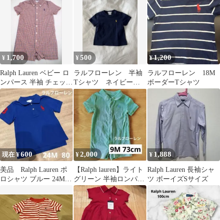
1,700
500
1,200
¥
¥
¥
Ralph Lauren ベビー ロ
ラルフローレン 半袖
ラルフローレン 18M
ンパース 半袖 チェック
Tシャツ ネイビー
ボーダーTシャツ
18M 80cm
紺 12M
600
2,000
1,888
現在 ¥
¥
¥
美品 Ralph Lauren ポ
【Ralph lauren】ライト
Ralph Lauren 長袖シャ
ロシャツ ブルー 24M
グリーン 半袖ロンパー
ツ ボーイズSサイズ
80
ス 9M 73