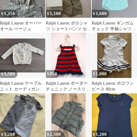
1,350
5,100
1,600
¥
¥
¥
Ralph Lauren オーバー
Ralph Lauren ポロシャ
Ralph Lauren ギンガム
オール ベージュ
ツ ショートパンツ セッ
チェック 半袖シャツ
ト
80cm
5,500
850
1,000
¥
¥
¥
Ralph Lauren ケーブル
Ralph Lauren ボーダー
Ralph Lauren ポロワン
ニット カーディガン
チュニック ノースリー
ピース 80cm
18M
ブ 100cm
1,280
2,500
1,200
¥
¥
¥