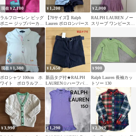
2,100
1,200
2,000
現在 ¥
¥
¥
ラルフローレン ビッグ
【70サイズ】Ralph
RALPH LAUREN ノー
ポニー ジップパーカー
Lauren ポロロンパース
スリーブ ワンピース
120 ピンク 女の子
ストライプ 160
1,380
1,650
900
現在 ¥
¥
¥
ポロシャツ 100cm ホ
新品タグ付★RALPH
Ralph Lauren 長袖カッ
ワイト ポロラルフロ
LAUREN☆ハーフパン
トソー 130
ーレン 女の子 チュ
ツ 18M 85
ニック 半袖
3,990
1,290
2,399
¥
¥
¥