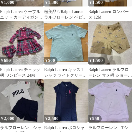
1,000
1,380
1,500
¥
¥
¥
Ralph Lauren ケーブル
極美品♡Ralph Lauren
Ralph Lauren ロンパー
ニット カーディガン ホ
ラルフローレン ベビー
ス 12M
ワイト 18M
ロンパース 12M
680
500
1,500
¥
¥
¥
Ralph Lauren チェック
Ralph Lauren キッズ T
Ralph Lauren ラルフロ
柄 ワンピース 24M
シャツ ライトグリー
ーレン サメ柄 ショート
ン 100
パンツ 18M
2,000
2,500
950
¥
¥
¥
ラルフローレン シャ
Ralph Lauren ポロシャ
ラルフローレン Tシ