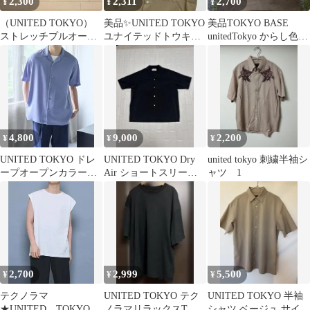
2,300
2,311
2,700
¥
¥
¥
（UNITED TOKYO）
美品✨UNITED TOKYO
美品TOKYO BASE
ストレッチプルオーバ
ユナイテッドトウキョ
unitedTokyo からし色
ーシャツ ブラウン 3
ウ ベージュ半袖S FJ350
タートル ワイド3
4,800
9,000
2,200
¥
¥
¥
UNITED TOKYO ドレ
UNITED TOKYO Dry
united tokyo 刺繍半袖シ
ープオープンカラーシ
Air ショートスリーブ
ャツ 1
ョートスリーブシャツ
オープンシャツ L
ブルー
2,700
2,999
5,500
¥
¥
¥
テクノラマ
UNITED TOKYO テク
UNITED TOKYO 半袖
★UNITED TOKYO ノ
ノラマリラックスTシ
シャツ ベージュ サイズ