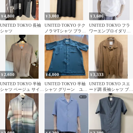
4,800
3,000
3,600
¥
¥
¥
UNITED TOKYO 長袖
UNITED TOKYO テク
UNITED TOKYO フラ
シャツ
ノラマTシャツ ブラッ
ワーエンブロイダリー
ク サイズ1（S）
Tシャツ ホワイト サイ
ズ1
2,600
4,000
3,333
¥
¥
¥
UNITED TOKYO 半袖
UNITED TOKYO 半袖
UNITED TOKYO スエ
シャツ ベージュ サイズ
シャツ グリーン ユナ
ード調 長袖シャツ ブラ
3
イテッドトーキョー
ウン サイズ3
サイズ1