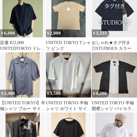
6,000
2,000
3,333
¥
¥
¥
定価 ¥22,000
UNITED TOKYO Tシャ
おしゃれ★タグ付き
UNITEDTOKYO ドレス
ツ ピンク
◎STUDIOUS カラーブ
シャツ
ロックシャツ ネイビ
ー S
3,400
3,500
4,200
¥
¥
¥
【UNITED TOKYO】半
UNITED TOKYO 半袖
UNITED TOKYO 半袖
袖シャツ ブルー サイズ
シャツ ホワイト サイズ
開襟シャツ バイカラー
3
3
/サイズ1