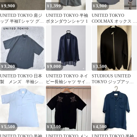
9,900
1,399
3,900
¥
¥
¥
UNITED TOKYO 肩ジ
UNITED TOKYO 半袖
UNITED TOKYO
ップ 半袖Tシャツ グレ
ボタンダウンシャツ 1
COOLMAX オックス ボ
ー
タンダウンシャツ
3,200
9,000
3,500
¥
¥
¥
UNITED TOKYO 日本
UNITED TOKYO ネイ
STUDIOUS UNITED
製 メンズ 半袖シャ
ビー長袖シャツ サイズ
TOKYO ジップアップ
ツ ノーカラー グレ
フリー
ニット
ー
5,500
3,500
4,500
¥
¥
¥
UNITED TOKYO 半袖
UNITED TOKYO メン
UNITED TOKYO 半袖