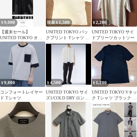
9,000
1,500
2,200
¥
現在 ¥
¥
​【週末セール】
UNITED TOKYO バッ
UNITED TOKYO サイ
UNITED TOKYO オー
クプリント Tシャツ ア
ドプリーツカットソー
プンカラーシャツ
イボリー
9,800
4,500
1,200
¥
¥
¥
コンフォートレイヤー
UNITED TOKYO サイ
UNITED TOKYO Vネッ
ド Tシャツ
ズ1/COLD DRY ロング
ク Tシャツ ブラック サ
スリーブシャツ
イズ2