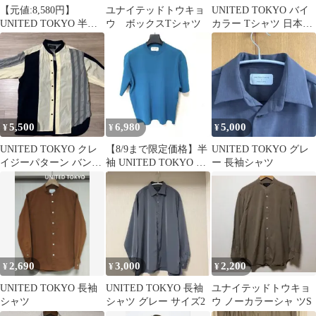
【元値:8,580円】
ユナイテッドトウキョ
UNITED TOKYO バイ
UNITED TOKYO 半袖
ウ ボックスTシャツ
カラー Tシャツ 日本製
シャツ ストライプ
1
5,500
6,980
5,000
¥
¥
¥
UNITED TOKYO クレ
【8/9まで限定価格】半
UNITED TOKYO グレ
イジーパターン バンド
袖 UNITED TOKYO ニ
ー 長袖シャツ
カラーシャツ 1
ット ブルー Mサイズ
2,690
3,000
2,200
¥
¥
¥
UNITED TOKYO 長袖
UNITED TOKYO 長袖
ユナイテッドトウキョ
シャツ
シャツ グレー サイズ2
ウ ノーカラーシャ ツS