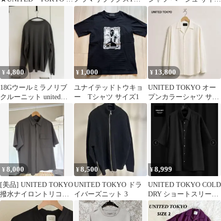
ースリーブTシャツ
ャツ サイズ3
3
美品 白 S
4,800
1,000
13,800
¥
¥
¥
18Gウールミラノリブ
ユナイテッドトウキョ
UNITED TOKYO オー
クルーニット united
ー Tシャツ サイズ1
プンカラーシャツ サイ
tokyo グレーメンズM
ズ2 日本製 美品
8,000
8,500
8,999
¥
¥
¥
[美品] UNITED TOKYO
UNITED TOKYO ドラ
UNITED TOKYO COLD
撥水ナイロントリコッ
イバーズニット 3
DRY ショートスリーブ
トシャツ
シャツ 黒