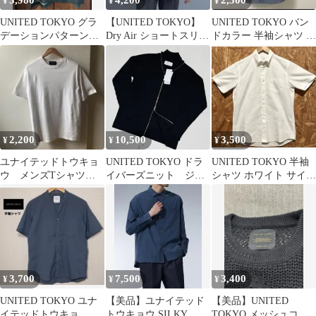
3,980
4,200
2,300
¥
¥
¥
UNITED TOKYO グラ
【UNITED TOKYO】
UNITED TOKYO バン
デーションパターンシ
Dry Air ショートスリー
ドカラー 半袖シャツ ブ
ャツ サイズ1
ブオープンカラーシャ
ルー サイズ1
ツ
2,200
10,500
3,500
¥
¥
¥
ユナイテッドトウキョ
UNITED TOKYO ドラ
UNITED TOKYO 半袖
ウ メンズTシャツ
イバーズニット ジッ
シャツ ホワイト サイズ
ホワイト
プアップニット ブラッ
2
ク 1
3,700
7,500
3,400
¥
¥
¥
UNITED TOKYO ユナ
【美品】ユナイテッド
【美品】UNITED
イテッドトウキョ 半
トウキョウ SILKY
TOKYO メッシュコン