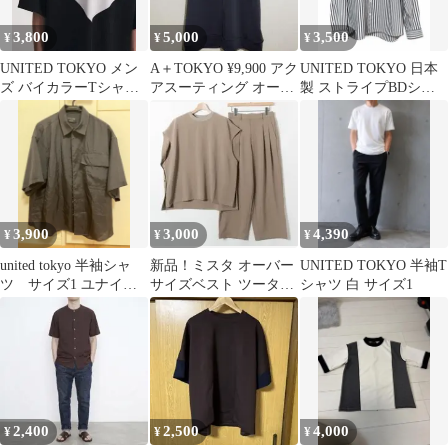
3,800
5,000
3,500
¥
¥
¥
UNITED TOKYO メン
A＋TOKYO ¥9,900 アク
UNITED TOKYO 日本
ズ バイカラーTシャ
アスーティング オーバ
製 ストライプBDシャ
ツ ブラック＆グレー
ーサイズ Tシャツ
ツ 3
3,900
3,000
4,390
¥
¥
¥
united tokyo 半袖シャ
新品！ミスタ オーバー
UNITED TOKYO 半袖T
ツ サイズ1 ユナイテ
サイズベスト ツータッ
シャツ 白 サイズ1
ッドトーキョー ブラ
クパンツ L
ック
2,400
2,500
4,000
¥
¥
¥