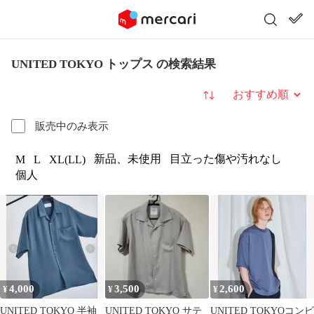
UNITED TOKYO トップス の検索結果
並び替え
販売中のみ表示
新品、未使用
目立った傷や汚れなし
M
L
XL(LL)
個人
4,000
3,500
2,600
¥
¥
¥
UNITED TOKYO 半袖
UNITED TOKYO サテ
UNITED TOKYOコンビ