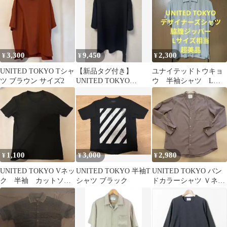
ー 2
3,300
9,450
2,300
¥
¥
¥
UNITED TOKYO Tシャ
【新品タグ付き】
ユナイテッドトウキョ
ツ ブラウン サイズ2
UNITED TOKYO
ウ 半袖シャツ Lサ
ACTIVE WOOL Tシャ
イズ相当 サテン調
ツ
脇腹ジッパー 超美品
1,100
3,000
2,980
¥
¥
¥
UNITED TOKYO Vネッ
UNITED TOKYO 半袖T
UNITED TOKYO バン
ク 半袖 カットソー
シャツ ブラック
ドカラーシャツ Ｖネッ
2
ク サイズ2 日本製