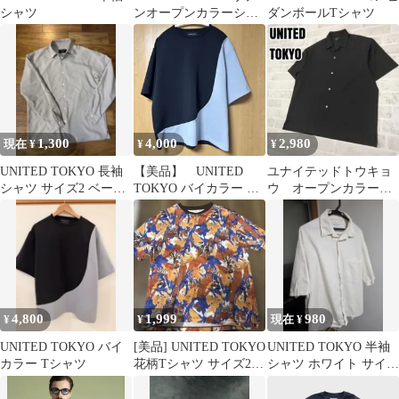
シャツ
ンオープンカラーシャ
ダンボールTシャツ
ツ 1 ライトグレー
系 S
1,300
4,000
2,980
現在 ¥
¥
¥
UNITED TOKYO 長袖
【美品】 UNITED
ユナイテッドトウキョ
シャツ サイズ2 ベージ
TOKYO バイカラー T
ウ オープンカラーシ
ュ
シャツ サイズ1
ャツ サイズ2
4,800
1,999
980
¥
¥
現在 ¥
UNITED TOKYO バイ
[美品] UNITED TOKYO
UNITED TOKYO 半袖
カラー Tシャツ
花柄Tシャツ サイズ2
シャツ ホワイト サイズ
コットン100%
2