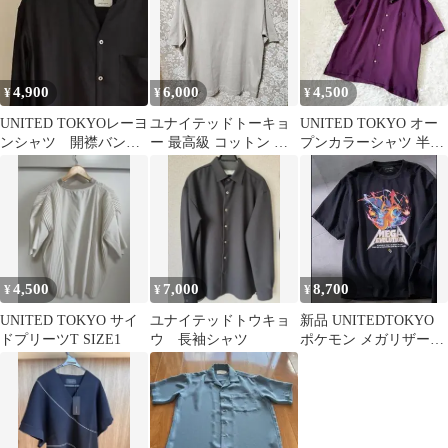
4,900
6,000
4,500
¥
¥
¥
UNITED TOKYOレーヨ
ユナイテッドトーキョ
UNITED TOKYO オー
ンシャツ 開襟バンド
ー 最高級 コットン 半
プンカラーシャツ 半袖
カラー 黒 サイズ3
袖 ベージュ リラックス
シャツ
Tシャツ
4,500
7,000
8,700
¥
¥
¥
UNITED TOKYO サイ
ユナイテッドトウキョ
新品 UNITEDTOKYO
ドプリーツT SIZE1
ウ 長袖シャツ
ポケモン メガリザード
ン Tシャツ サイズ1