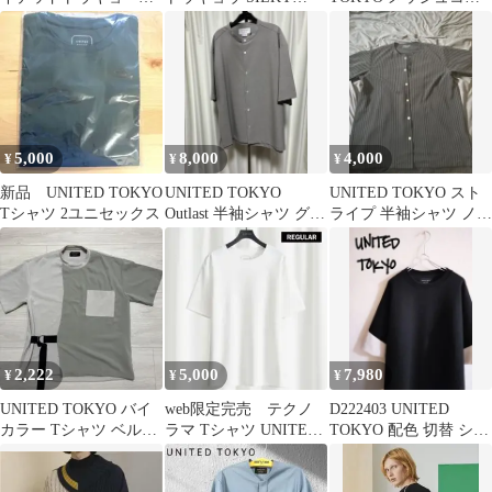
袖シャツ サイズ1
TECH リラックスシャ
ビニットベスト 黒×赤
ツ S
日本製
5,000
8,000
4,000
¥
¥
¥
新品 UNITED TOKYO
UNITED TOKYO
UNITED TOKYO スト
Tシャツ 2ユニセックス
Outlast 半袖シャツ グレ
ライプ 半袖シャツ ノー
ー サイズ2 未使用
カラー
2,222
5,000
7,980
¥
¥
¥
UNITED TOKYO バイ
web限定完売 テクノ
D222403 UNITED
カラー Tシャツ ベルト
ラマ Tシャツ UNITED
TOKYO 配色 切替 ショ
付
TOKYO サイズ3
ートスリーブカットソ
ー