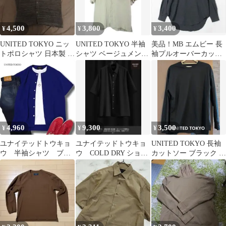
4,500
3,800
3,400
¥
¥
¥
UNITED TOKYO ニッ
UNITED TOKYO 半袖
美品！MB エムビー 長
トポロシャツ 日本製 サ
シャツ ベージュメン
袖プルオーバーカット
イズ2
ズ 400302005 ◼️
ソー サイズM
4,960
9,300
3,500
¥
¥
¥
ユナイテッドトウキョ
ユナイテッドトウキョ
UNITED TOKYO 長袖
ウ 半袖シャツ ブル
ウ COLD DRY ショー
カットソー ブラック 無
ー バンドカラー M
トスリーブシャツ ブ
地
サイズ ドレープ感
ラック