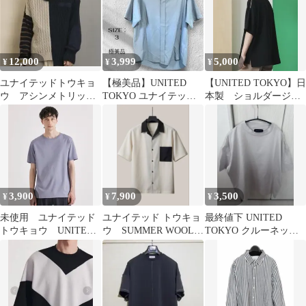
12,000
3,999
5,000
¥
¥
¥
ユナイテッドトウキョ
【極美品】UNITED
【UNITED TOKYO】日
ウ アシンメトリック
TOKYO ユナイテッド
本製 ショルダージッ
ニットセーター
トーキョー バンドカ
ププルオーバー オー
ラーシャツ
バーサイズ
3,900
7,900
3,500
¥
¥
¥
未使用 ユナイテッド
ユナイテッド トウキョ
最終値下 UNITED
トウキョウ UNITED
ウ SUMMER WOOL
TOKYO クルーネックT
TOKYO テクノラマ T
オープンカラーシャツ
シャツ ライトグレー サ
シャツ
イズ1