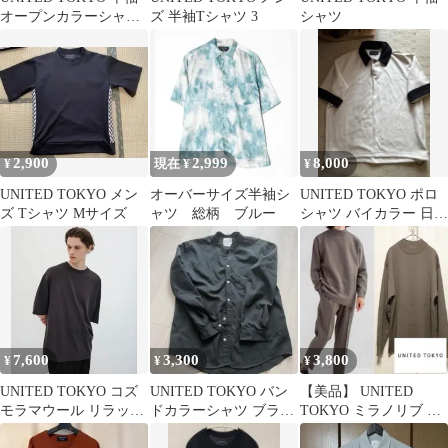
オープンカラーシャツ
ズ 半袖Tシャツ 3
シャツ
ライトブルー サイズ2
2,900
2,999
8,000
¥
現在 ¥
¥
UNITED TOKYO メン
オーバーサイズ半袖シ
UNITED TOKYO ポロ
ズ Tシャツ Mサイズ
ャツ 総柄 ブルー
シャツ バイカラー 日本
製
7,600
3,300
3,800
¥
¥
¥
UNITED TOKYO コズ
UNITED TOKYO バン
【美品】 UNITED
モラマウール リラック
ドカラーシャツ ブラッ
TOKYO ミラノリブ モ
スTシャツ ダークグレ
ク 2
ックネック ニット