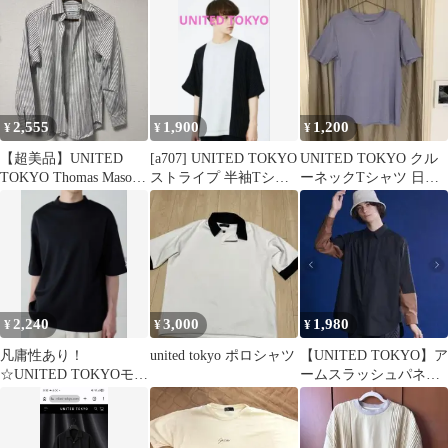
2,555
1,900
1,200
¥
¥
¥
【超美品】UNITED
[a707] UNITED TOKYO
UNITED TOKYO クル
TOKYO Thomas Mason
ストライプ 半袖Tシャ
ーネックTシャツ 日本
ストライプシャツ
ツ
製 ブルー サイズ3
2,240
3,000
1,980
¥
¥
¥
凡庸性あり！
united tokyo ポロシャツ
【UNITED TOKYO】ア
☆UNITED TOKYOモッ
ームスラッシュパネル
クネックカットソーブ
シャツ
ラックTシャツ