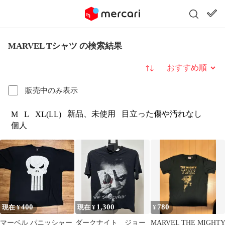
MARVEL Tシャツ の検索結果
並び替え
販売中のみ表示
新品、未使用
目立った傷や汚れなし
M
L
XL(LL)
個人
400
1,300
780
現在 ¥
現在 ¥
¥
マーベル パニッシャー
ダークナイト ジョー
MARVEL THE MIGHT