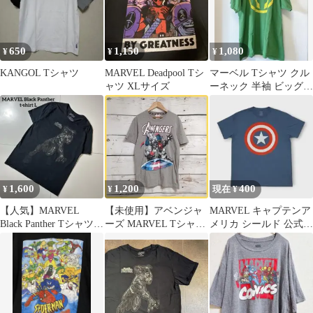
650
1,150
1,080
¥
¥
¥
KANGOL Tシャツ
MARVEL Deadpool Tシ
マーベル Tシャツ クル
ャツ XLサイズ
ーネック 半袖 ビッグサ
イズ ロキ XL 緑 綿100
1,600
1,200
400
¥
¥
現在 ¥
【人気】MARVEL
【未使用】アベンジャ
MARVEL キャプテンア
Black Panther Tシャツ L
ーズ MARVEL Tシャツ
メリカ シールド 公式シ
サイズ
グレー サイズS
ネマ映画古着t メンズM