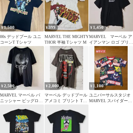
1,500
399
1,450
¥
¥
¥
00s デッドプール ユニ
MARVEL THE MIGHTY
MARVEL マーベル ア
コーンT Tシャツ
THOR 半袖 Tシャツ M
イアンマン ロゴ プリン
ト 半袖 Tシャツ
黒 L
2,500
2,000
1,100
¥
¥
¥
MARVEL マーベル パ
マーベル デッドプール
ユニバーサルスタジオ
ニッシャー ビッグロゴ
アメコミ プリント Tシ
MARVEL スパイダーマ
ドクロ M /430
ャツ ヒーロー 海外古着
ン 総柄 Tシャツ Mサイ
ズ