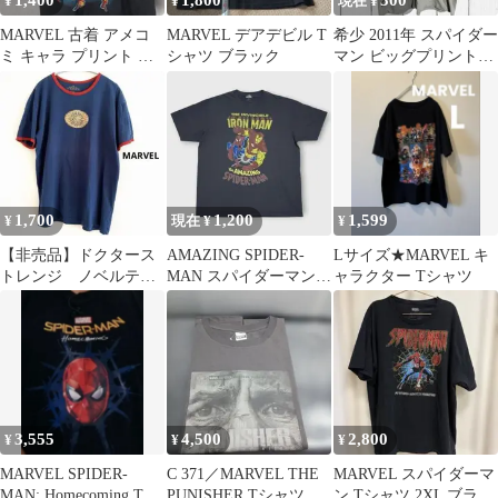
1,400
1,800
300
¥
¥
現在 ¥
MARVEL 古着 アメコ
MARVEL デアデビル T
希少 2011年 スパイダー
ミ キャラ プリント ア
シャツ ブラック
マン ビッグプリントT
ベンジャーズ M A
シャツ L マーベル アメ
コミ
1,700
1,200
1,599
¥
現在 ¥
¥
【非売品】ドクタース
AMAZING SPIDER-
Lサイズ★MARVEL キ
トレンジ ノベルテ
MAN スパイダーマン
ャラクター Tシャツ
ィ 半袖シャツ マー
公式映画古着t メンズ
ベル
XL
3,555
4,500
2,800
¥
¥
¥
MARVEL SPIDER-
C 371／MARVEL THE
MARVEL スパイダーマ
MAN: Homecoming Tシ
PUNISHER Tシャツ グ
ン Tシャツ 2XL ブラッ