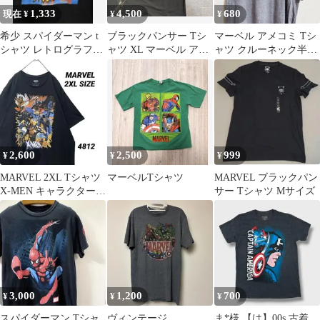
1,333
4,500
680
現在 ¥
¥
¥
希少 スパイダーマン t
ブラックパンサー Tシ
マーベル アメコミ Tシ
シャツ レトログラフィ
ャツ XL マーベル アベ
ャツ クルーネック半袖
ック ホットトイズ ブラ
ンジャーズ
灰 綿混 メンズ【XL】
ック XL
2,600
2,500
999
¥
¥
¥
MARVEL 2XL Tシャツ
マーベルTシャツ
MARVEL ブラックパン
X-MEN キャラクター
サー Tシャツ Mサイズ
ブラック エックスメン
3,000
1,200
700
¥
¥
¥
スパイダーマン Tシャ
ヴィンテージ
ま*様 【は】00s 古着