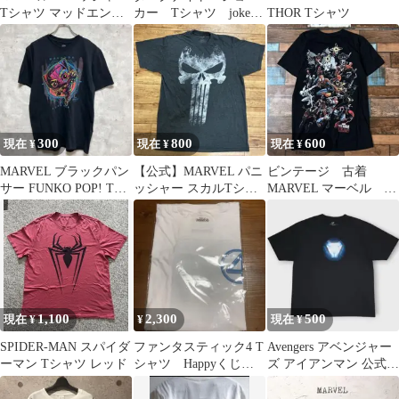
Tシャツ マッドエンジ
カー Tシャツ joker
THOR Tシャツ
ン 2011年 公式 US古着
バットマン y2k
黒
300
800
600
現在 ¥
現在 ¥
現在 ¥
MARVEL ブラックパン
【公式】MARVEL パニ
ビンテージ 古着
サー FUNKO POP! Tシ
ッシャー スカルTシャ
MARVEL マーベル ム
ャツ 黒 Lサイズ
ツ L アメコミ US古着
ービー メンズ 半袖t
シャツ 黒
1,100
2,300
500
現在 ¥
¥
現在 ¥
SPIDER-MAN スパイダ
ファンタスティック4 T
Avengers アベンジャー
ーマン Tシャツ レッド
シャツ Happyくじ B
ズ アイアンマン 公式映
賞
画シネマ古着t メンズ
XL