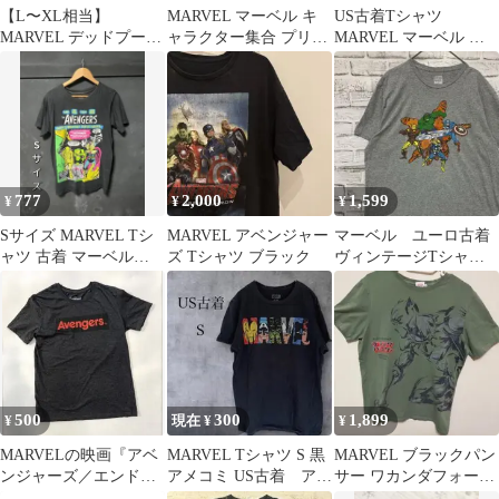
【L〜XL相当】
MARVEL マーベル キ
US古着Tシャツ
MARVEL デッドプール
ャラクター集合 プリン
MARVEL マーベル 公
大判T Nerd Block 難あ
トTシャツ ブラックGU
式ライセンス スパイダ
り
L
ーマン M
777
2,000
1,599
¥
¥
¥
Sサイズ MARVEL Tシ
MARVEL アベンジャー
マーベル ユーロ古着
ャツ 古着 マーベル
ズ Tシャツ ブラック
ヴィンテージTシャ
MARVEL
ツ！グレー半袖XL0511
500
300
1,899
¥
現在 ¥
¥
MARVELの映画『アベ
MARVEL Tシャツ S 黒
MARVEL ブラックパン
ンジャーズ／エンドゲ
アメコミ US古着 アメ
サー ワカンダフォーエ
ームのオフィシャル半
カジ
バーTシャツ Lサイズ