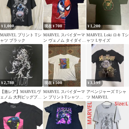
1,000
700
1,200
¥
現在 ¥
¥
MARVEL プリント Tシ
MARVEL スパイダーマ
MARVEL Loki ロキ Tシ
ャツ ブラック
ン ヴェノム タイダイ T
ャツ Lサイズ
シャツ S
2,780
500
3,199
¥
現在 ¥
¥
【激レア】MARVELヴ
MARVEL スパイダーマ
アベンジャーズ Tシャ
ェノム 大判ビッグプリ
ン プリントTシャツ
ツ MARVEL
ント Tシャツ L 黒
サイズXL