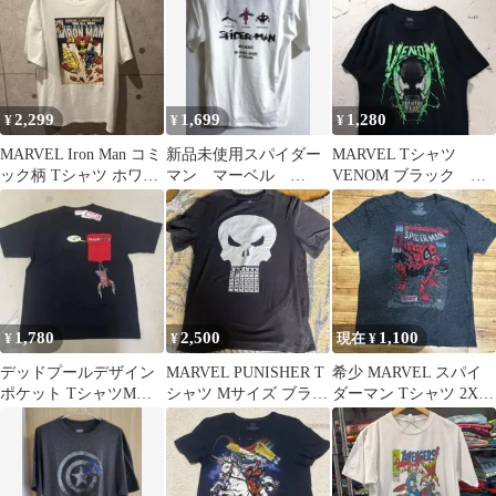
2,299
1,699
1,280
¥
¥
¥
MARVEL Iron Man コミ
新品未使用スパイダー
MARVEL Tシャツ
ック柄 Tシャツ ホワイ
マン マーベル
VENOM ブラック フ
ト M
marvel tシャツ 古着ア
ェード
メリカ夏フェス
1,780
2,500
1,100
¥
¥
現在 ¥
デッドプールデザイン
MARVEL PUNISHER T
希少 MARVEL スパイ
ポケット TシャツMサ
シャツ Mサイズ ブラッ
ダーマン Tシャツ 2XL
イズ【未使用品】
ク
アメコミ 漫画 US古着