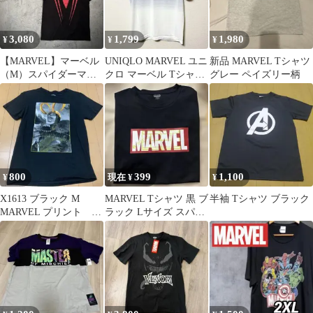
3,080
1,799
1,980
¥
¥
¥
【MARVEL】マーベル
UNIQLO MARVEL ユニ
新品 MARVEL Tシャツ
（M）スパイダーマン
クロ マーベル Tシャツ
グレー ペイズリー柄
＊アイコンTシャツ＊
S
シネマT
800
399
1,100
¥
現在 ¥
¥
X1613 ブラック M
MARVEL Tシャツ 黒 ブ
半袖 Tシャツ ブラック
MARVEL プリント T
ラック Lサイズ スパイ
シャツ メンズ
ダーマン テニス