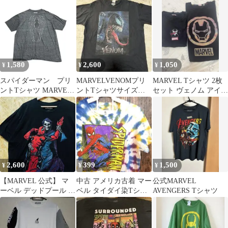
袖Tシャツ
オリーブ
1,580
2,600
1,050
¥
¥
¥
スパイダーマン プリ
MARVELVENOMプリ
MARVEL Tシャツ 2枚
ントTシャツ MARVEL
ントTシャツサイズ表
セット ヴェノム アイア
チャコールグレー XL
記XL
ンマン
8Sc
2,600
399
1,500
¥
¥
¥
【MARVEL 公式】 マ
中古 アメリカ古着 マー
公式MARVEL
ーベル デッドプール デ
ベル タイダイ染Tシャ
AVENGERS Tシャツ
ス Tシャツ XXL 黒
ツ メンズ Mサイズ 白
送料無料