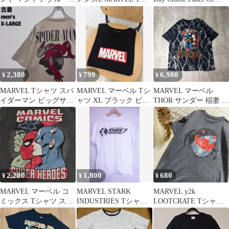
ック 半袖 ビッグサイズ
ャツ XXL
Spider-Man
黒 綿
2,380
799
6,980
¥
¥
¥
MARVEL Tシャツ スパ
MARVEL マーベル Tシ
MARVEL マーベル
イダーマン ビッグサイ
ャツ XL ブラック ビッ
THOR サンダー 稲妻 T
ズ ベージュ XL 古着
グロゴ ロゴ半袖 アメコ
シャツ ネイビー 紺
ミ
2,200
1,800
680
¥
¥
¥
MARVEL マーベル コ
MARVEL STARK
MARVEL y2k
ミックス Tシャツ スパ
INDUSTRIES Tシャツ
LOOTCRATE Tシャツ
イダーマン Sサイズ
ホワイト
M グレー vintage