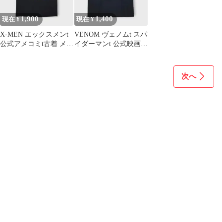
1,900
1,400
現在 ¥
現在 ¥
X-MEN エックスメンt
VENOM ヴェノムt スパ
公式アメコミt古着 メン
イダーマンt 公式映画t
ズ ブラックL
古着 メンズ ブラック
2XL
次へ