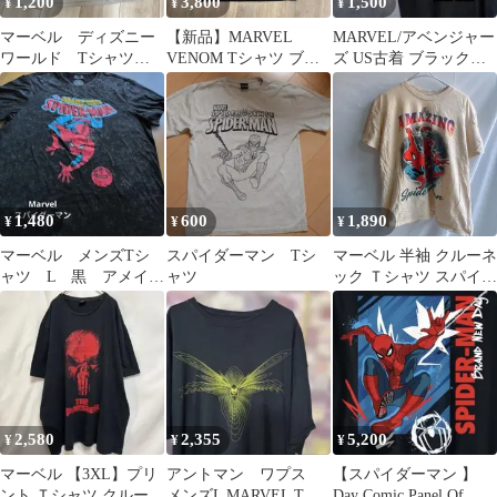
1,200
3,800
1,500
¥
¥
¥
マーベル ディズニー
【新品】MARVEL
MARVEL/アベンジャー
ワールド Tシャツ
VENOM Tシャツ ブラ
ズ US古着 ブラックビ
大きいサイズ 3L
ック Lサイズ
ッグシルエットTシャ
ツY222
1,480
600
1,890
¥
¥
¥
マーベル メンズTシ
スパイダーマン Tシ
マーベル 半袖 クルーネ
ャツ L 黒 アメイジ
ャツ
ック Ｔシャツ スパイダ
ング・スパイダーマン
ーマン Ｌ ビッグサイズ
綿
2,580
2,355
5,200
¥
¥
¥
マーベル 【3XL】プリ
アントマン ワプス
【スパイダーマン 】
ント Ｔシャツ クルーネ
メンズL MARVEL Tシ
Day Comic Panel Of