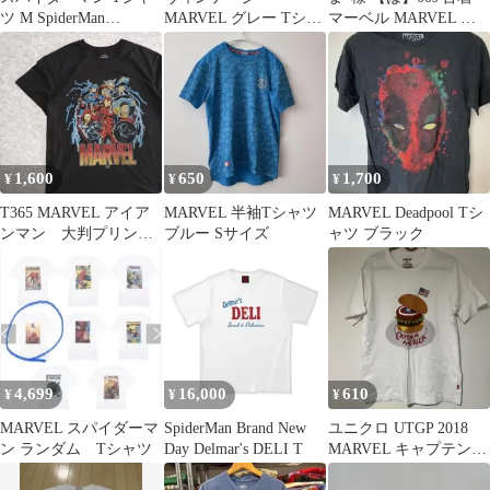
ツ M SpiderMan
MARVEL グレー Tシャ
マーベル MARVEL キ
MARVEL
ツ M
ャプテンアメリカ Tシ
ャツ
1,600
650
1,700
¥
¥
¥
T365 MARVEL アイア
MARVEL 半袖Tシャツ
MARVEL Deadpool Tシ
ンマン 大判プリン
ブルー Sサイズ
ャツ ブラック
ト ビッグプリント
4,699
16,000
610
¥
¥
¥
MARVEL スパイダーマ
SpiderMan Brand New
ユニクロ UTGP 2018
ン ランダム Tシャツ
Day Delmar's DELI T
MARVEL キャプテン・
アメリカ ハンバーガー