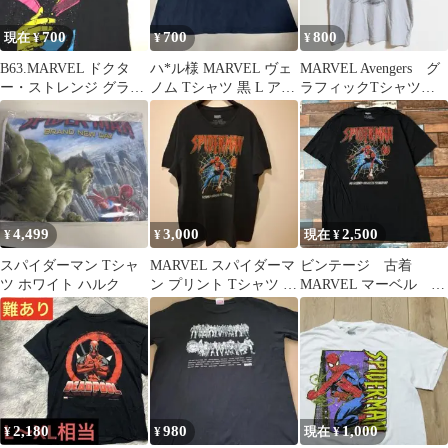
700
700
800
現在 ¥
¥
¥
B63.MARVEL ドクタ
ハ*ル様 MARVEL ヴェ
MARVEL Avengers グ
ー・ストレンジ グラフ
ノム Tシャツ 黒 L アメ
ラフィックTシャツ
ィック Tシャツ ブラッ
コミ マーベル 訳あり
グレー サイズL
ク
4,499
3,000
2,500
¥
¥
現在 ¥
スパイダーマン Tシャ
MARVEL スパイダーマ
ビンテージ 古着
ツ ホワイト ハルク
ン プリント Tシャツ ブ
MARVEL マーベル ス
ラック XL
パイダーマン メン
ズ 半袖tシャツ
2,180
980
1,000
¥
¥
現在 ¥