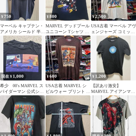
750
800
2,500
¥
¥
¥
マーベル キャプテン・
MARVEL デッドプール
USA古着 マーベル アヴ
アメリカ シールド 半袖
ユニコーン Tシャツ ブ
ェンジャーズ コミック
Tシャツ ダークグレー
ラック M
染み込みプリントＴシ
ャツ
1,000
600
1,200
現在 ¥
¥
¥
希少 00's MARVEL ス
USA古着 MARVEL シ
【訳あり激安】
パイダーマン 公式シネ
ビルウォー プリント T
MARVEL アイアンマン
マ Tシャツ 黒 M
シャツ
Tシャツ 黒 L マーベル
映画