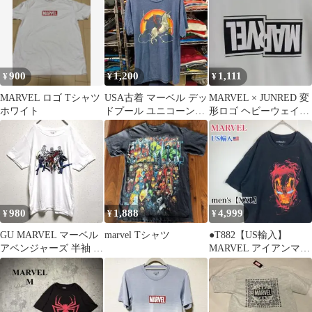
900
1,200
1,111
¥
¥
¥
MARVEL ロゴ Tシャツ
USA古着 マーベル デッ
MARVEL × JUNRED 変
ホワイト
ドプール ユニコーンＴ
形ロゴ ヘビーウェイト
シャツ
Tシャツ ホワイト
980
1,888
4,999
¥
¥
¥
GU MARVEL マーベル
marvel Tシャツ
●T882【US輸入】
アベンジャーズ 半袖 T
MARVEL アイアンマン
シャツ 白 XL プリント
半袖Tシャツ メンズ
【XXL】