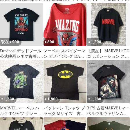
ャツ
レー L
ク
900
800
1,500
現在 ¥
¥
¥
Deadpool デッドプール
マーベル スパイダーマ
【美品】 MARVEL×GU
公式映画シネマ古着t メ
ン アメイジング DAD
コラボレーション スウ
ンズ ブラックL
Tシャツ XL レッド 赤
ェットTシャツトレー
古着
ナー
1,380
1,800
1,280
¥
¥
¥
MARVEL マーベル ハ
バットマン Tシャツ ブ
3179 古着MARVELマー
ルク Tシャツ グレー ア
ラック Mサイズ 古着
ベルウルヴァリンムー
メコミ キャラクター M
90s
ビーTシャツ好デザイ
ン墨黒M