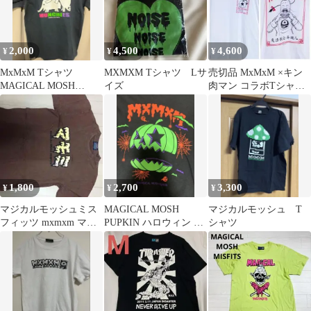
2,000
4,500
4,600
¥
¥
¥
MxMxM Tシャツ
MXMXM Tシャツ Lサ
売切品 MxMxM ×キン
MAGICAL MOSH
イズ
肉マン コラボTシャツ
MISFITS スケート
ラーメンマン
1,800
2,700
3,300
¥
¥
¥
マジカルモッシュミス
MAGICAL MOSH
マジカルモッシュ T
フィッツ mxmxm マモ
PUPKIN ハロウィン ロ
シャツ
ミ パンクドランカーズ
ングスリーブTシャツ
スケーター