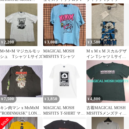
MISFITS Tシャツ
2,200
3,000
3,500
¥
¥
¥
M×M×M マジカルモッ
MAGICAL MOSH
M x M x M スカルデザ
シュ Tシャツ Lサイズ
MISFITS Tシャツ
イン Tシャツ Lサイズ
グレー
7,500
3,850
4,800
¥
¥
¥
キン肉マン x MxMxM
MAGICAL MOSH
古着MAGICAL MOSH
”ROBINMASK” LONG
MISFITS T-SHIRT マジ
MISFITSメンズティシ
TEEComic
カルモッシュミスフィ
ャツＬ緑
ッツ Tシャツ MxMxM