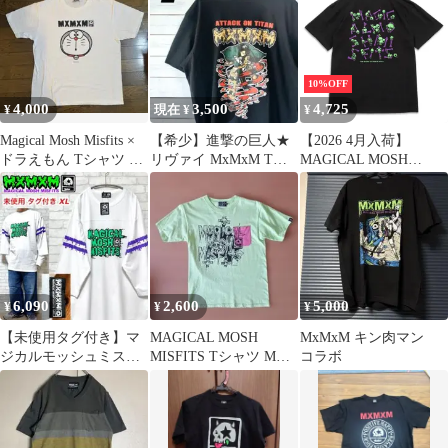
Tシャツ
10%OFF
4,000
3,500
4,725
¥
現在 ¥
¥
Magical Mosh Misfits ×
【希少】進撃の巨人★
【2026 4月入荷】
ドラえもん Tシャツ サ
リヴァイ MxMxM Tシ
MAGICAL MOSH
イズXXL
ャツ Lサイズ
MISFITS マジカルモッ
シュミスフィッツ
MxMxM SKULLHEADS
TEE (DOKU) 半袖Tシ
ャツ ティーシャツ T-
SHIRTS
6,090
2,600
5,000
¥
¥
¥
【未使用タグ付き】マ
MAGICAL MOSH
MxMxM キン肉マン
ジカルモッシュミスフ
MISFITS Tシャツ Mサ
コラボ
ィッツ どろどろ
イズ マモミ
FOOTBALLシャツ