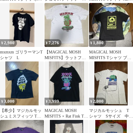
イト M
M 半袖 虎 レア
ブラック
黒 Tシャツ
2,980
7,276
1,800
¥
¥
¥
mxmxm ゴリラーマンT
【MAGICAL MOSH
MAGICAL MOSH
シャツ L
MISFITS】ラットフィ
MISFITS Tシャツ ブラ
ンク TシャツXL 未使用
ック S
3,000
3,999
2,000
¥
¥
¥
【希少】マジカルモッ
MAGICAL MOSH
マジカルモッシュ T
シュミスフィッツ Tシ
MISFITS × Rat Fink Tシ
シャツ Sサイズ 中古
ャツ MxMxM アイスク
ャツ 半袖
品
リーム 黒S