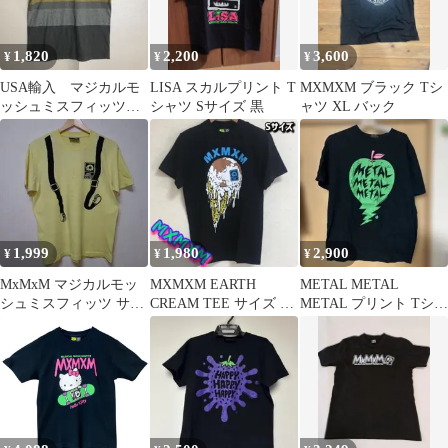
1,820
2,200
3,600
¥
¥
¥
USA輸入 マジカルモ
LISA スカルプリント T
MXMXM ブラック Tシ
ッシュミスフィッツ
シャツ Sサイズ 黒
ャツ XL バック
太ボーダーVネックTシ
ャツ ストリート
1,999
1,980
2,900
¥
¥
¥
MxMxM マジカルモッ
MXMXM EARTH
METAL METAL
シュミスフィッツ サス
CREAM TEE サイズ S
METAL プリント Tシャ
ペンダーTシャツ M
チョコ
ツ ブラック Lサイズ