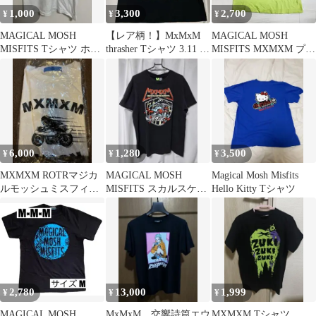
1,000
3,300
2,700
¥
¥
¥
MAGICAL MOSH
【レア柄！】MxMxM
MAGICAL MOSH
MISFITS Tシャツ ホワ
thrasher Tシャツ 3.11 ブ
MISFITS MXMXM プリ
イト M
ラック M
ントTシャツ M
6,000
1,280
3,500
¥
¥
¥
MXMXM ROTRマジカ
MAGICAL MOSH
Magical Mosh Misfits
ルモッシュミスフィッ
MISFITS スカルスケー
Hello Kitty Tシャツ
ツ Tシャツ ホワイト
ターマモミ Mサイズ
2,780
13,000
1,999
¥
¥
¥
MAGICAL MOSH
MxMxM 交響詩篇エウ
MXMXM Tシャツ