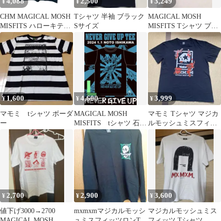
4,088
2,500
3,249
¥
¥
¥
CHM MAGICAL MOSH
Tシャツ 半袖 ブラック
MAGICAL MOSH
MISFITS ハローキティ
Sサイズ
MISFITS Tシャツ ブラ
Tシャツ メンズ レディ
ック S
ース ユニセックス 古着
MXMXM スケート パン
ク バンド キャラクター
黒
1,600
4,600
3,999
¥
¥
¥
マモミ tシャツ ボーダ
MAGICAL MOSH
マモミ Tシャツ マジカ
ー
MISFITS tシャツ 石川
ルモッシュミスフィッ
復興 Lサイズ
ツ ロゴTシャツ
MXMXM
2,700
2,900
3,600
¥
¥
¥
値下げ3000→2700
mxmxmマジカルモッシ
マジカルモッシュミス
MAGICAL MOSH
ュミスフィッツロンT
フィッツ Tシャツ