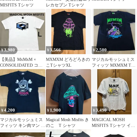
MISFITS Tシャツ
レカセブン Tシャツ
3,980
3,566
2,500
¥
¥
¥
【美品】MxMxM ×
MXMXM どろどろきの
マジカルモッシュミス
CONSOLIDATED コラ
こTシャツXL
フィッツ MXMXM Tシ
ボ Tシャツ Lサイズ
ャツ ①
4,200
1,900
3,490
¥
¥
¥
マジカルモッシュミス
Magical Mosh Misfits き
MAGICAL MOSH
フィッツ キン肉マン ロ
のこ T シャツ
MISFITS Tシャツ イカ
ビンマスク コラボ 半袖
タコ