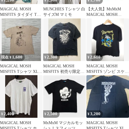
1,200
1,980
1,700
¥
¥
¥
MAGICAL MOSH
MUNCHIES Tシャツ 白
【大人気】MxMxM
MISFITS タイダイ Tシ
サイズM マミモ
MAGICAL MOSH
ャツ M
MISFITS ポケットTシ
ャツ
1,600
2,300
2,680
現在 ¥
¥
¥
MAGICAL MOSH
MAGICAL MOSH
MAGICAL MOSH
MISFITS Tシャツ XL
MISFITS 初売り限定
MISFITS ゾンビ スケー
ベージュ
TORAMPY Tシャツ
ト Tシャツ 黒 L
2,400
2,500
3,200
¥
¥
¥
MAGICAL MOSH
MxMxM マジカルモッ
MAGICAL MOSH
MISFITS Tシャツ ホワ
シュミスフィッツ
MISFITS Tシャツ XL