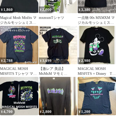
1,860
2,000
3,380
¥
¥
¥
Magical Mosh Misfits マ
mxmxmTシャツ
一点物 00s MXMXM マ
ジカルモッシュミスフ
ジカルモッシュミスフ
ィッツ Tシャツ
ィッツ Tシャツ
2,788
3,699
2,980
¥
¥
¥
MAGICAL MOSH
【激レア 美品】
MAGICAL MOSH
MISFITS Tシャツ マモ
MxMxM マモミ
MISFITS × Disney Tシ
ミ 半袖 ブラック 古着
AIRWALK コラボ Tシ
ャツ ミッキー
ャツ M 黒
4,700
2,800
1,200
¥
¥
¥