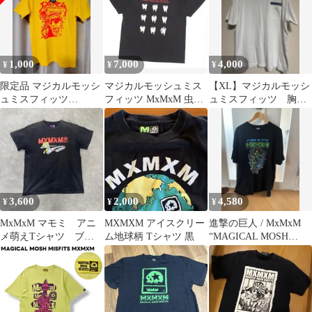
WHITE スケートボー
ド スケボー
1,000
7,000
4,000
¥
¥
¥
限定品 マジカルモッシ
マジカルモッシュミス
【XL】マジカルモッシ
ュミスフィッツ
フィッツ MxMxM 虫歯
ュミスフィッツ 胸ポ
DOWNHILL TEE イエ
TEE Tシャツ
ケット刺繍Tシャツ
ロー
3,600
2,000
4,580
¥
¥
¥
MxMxM マモミ アニ
MXMXM アイスクリー
進撃の巨人 / MxMxM
メ萌えTシャツ ブラ
ム地球柄 Tシャツ 黒
“MAGICAL MOSH
ック パンクスケータ
MISFITS"
ー Sサイズ