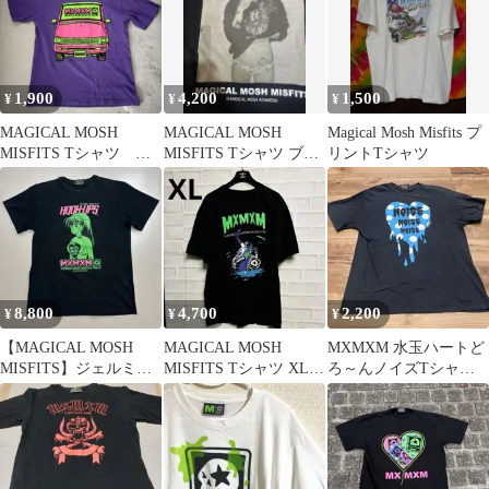
1,900
4,200
1,500
¥
¥
¥
MAGICAL MOSH
MAGICAL MOSH
Magical Mosh Misfits プ
MISFITS Tシャツ
MISFITS Tシャツ ブラ
リントTシャツ
MUNCHIES
ック
8,800
4,700
2,200
¥
¥
¥
【MAGICAL MOSH
MAGICAL MOSH
MXMXM 水玉ハートど
MISFITS】ジェルミ・
MISFITS Tシャツ XL
ろ～んノイズTシャ
クライン Tシャツ M
ブラック
ツ XL マモミ