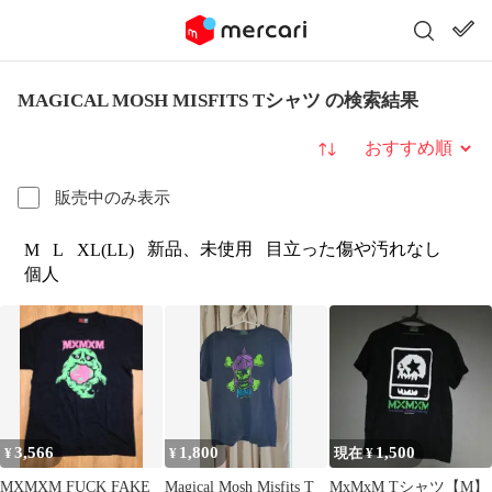
MAGICAL MOSH MISFITS Tシャツ の検索結果
並び替え
販売中のみ表示
新品、未使用
目立った傷や汚れなし
M
L
XL(LL)
個人
3,566
1,800
1,500
¥
¥
現在 ¥
MXMXM FUCK FAKE
Magical Mosh Misfits T
MxMxM Tシャツ【M】