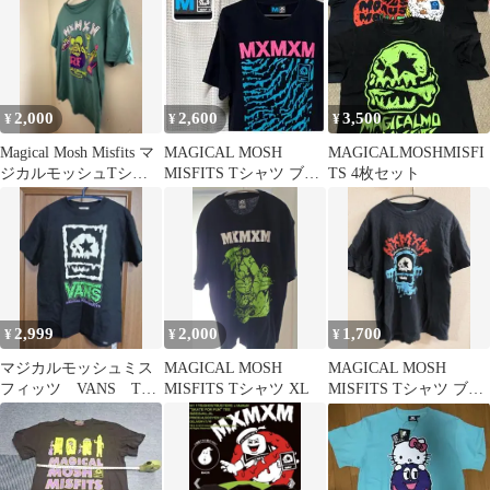
2,000
2,600
3,500
¥
¥
¥
Magical Mosh Misfits マ
MAGICAL MOSH
MAGICALMOSHMISFI
ジカルモッシュTシャ
MISFITS Tシャツ ブラ
TS 4枚セット
ツ カットソー
ック
2,999
2,000
1,700
¥
¥
¥
マジカルモッシュミス
MAGICAL MOSH
MAGICAL MOSH
フィッツ VANS Tシ
MISFITS Tシャツ XL
MISFITS Tシャツ ブラ
ャツ Sサイズ マモ
ック Mサイズ
ミ mxmxm