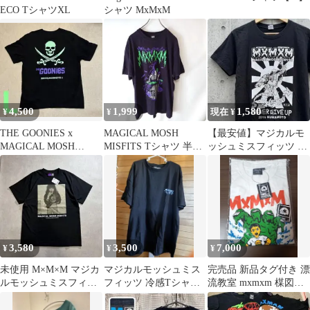
ECO TシャツXL
シャツ MxMxM
4,500
1,999
1,580
¥
¥
現在 ¥
THE GOONIES x
MAGICAL MOSH
【最安値】マジカルモ
MAGICAL MOSH
MISFITS Tシャツ 半袖
ッシュミスフィッツ 熊
PIRATES 黒 L
ブラック 黒 L
本復興支援 Tシャツ M
MxMxM
3,580
3,500
7,000
¥
¥
¥
未使用 M×M×M マジカ
マジカルモッシュミス
完売品 新品タグ付き 漂
ルモッシュミスフィッ
フィッツ 冷感Tシャツ
流教室 mxmxm 楳図か
ツ Ayamo コラボ Tシャ
2026 XXL ブラック
ずお Tシャツ L 白
ツ