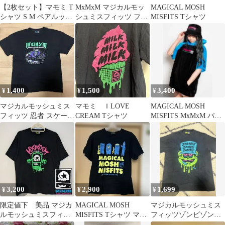
【2枚セット】マモミ T
MxMxM マジカルモッ
MAGICAL MOSH
シャツ S M ペアルック
シュミスフィッツ ファ
MISFITS Tシャツ
マジカルモッシュミス
イヤーパターン ロン
フィッツ
T XL 黒
1,400
1,500
3,400
¥
¥
¥
マジカルモッシュミス
マモミ ＩLOVE
MAGICAL MOSH
フィッツ 忍者 スケート
CREAM Tシャツ
MISFITS MxMxM パイ
Tシャツ Lサイズ色あせ
ル PARKA TEE
あり
3,200
2,900
1,699
¥
¥
¥
限定値下 美品 マジカ
MAGICAL MOSH
マジカルモッシュミス
ルモッシュミスフィッ
MISFITS Tシャツ マモ
フィッツゾンビゾンビ
ツ Lサイズ ネオンカラ
ミ
ゾンビデザイン Tシャ