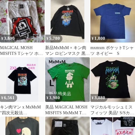
ー MxMxM
ツ ブラック
3,890
5,780
1,800
¥
¥
¥
MAGICAL MOSH
新品MxMxM × キン肉
mxmxm ポケットTシャ
MISFITS Tシャツ ホワ
マン ロビンマスク 黒M
ツ ネイビー S
イト M
マジカルモッシュミス
フィッツ
6,561
3,980
3,880
¥
¥
¥
キン肉マン x MxMxM
美品 MAGICAL MOSH
マジカルモッシュミス
“四次元殺法
MISFITS MxMxM Tシ
フィッツ 美品! S/Sカッ
SKATEBOARDS” TEE
ャツ L マモミ
トソー サイズL