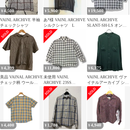
4,500
5,900
19,500
¥
¥
¥
VAINL ARCHIVE 半袖
あ*様 VAINL ARCHIVE
VAINL ARCHIVE
チェックシャツ
シルクシャツ L
SLANT-SH-LS オンブ
レチェックウールシャ
ツ
4,399
11,800
6,375
¥
¥
¥
美品 VAINAL ARCHIVE
未使用 VAINL
VAINL ARCHIVE ヴァ
チェック柄 ウール
ARCHIVE 23SS
イナルアーカイブ シル
100％ ショートスリー
SLANT-SH-LS オンブ
クバンドカラーシャツ
ブ シャツ Mサイズ ブ
レチェックシャツ 長袖
222017 グリーン M
ラウン メンズ 古着 中
シャツ ヴァイナルアー
古 USED
カイブ VAS23006 ブラ
ック L （14826M）
4,400
1,780
4,940
¥
¥
¥