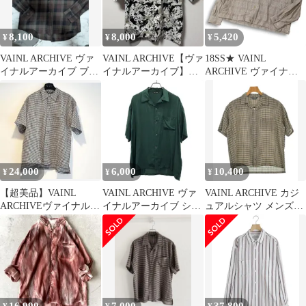
8,100
8,000
5,420
¥
¥
¥
VAINL ARCHIVE ヴァ
VAINL ARCHIVE【ヴァ
18SS★ VAINL
イナルアーカイブ ブロ
イナルアーカイブ】カ
ARCHIVE ヴァイナル
ックチェック 長袖
モ柄 シャツ 総柄 2016
アーカイブ 通年★ グレ
シャツ
ンチェック 長袖 ワイド
シャツ ジャケット
Sz.M メンズ 日本製
24,000
6,000
10,400
¥
¥
¥
【超美品】VAINL
VAINL ARCHIVE ヴァ
VAINL ARCHIVE カジ
ARCHIVEヴァイナルア
イナルアーカイブ ショ
ュアルシャツ メンズ
ーカイブ シャツ
ートスリーブシルクシ
【古着】【中古】【送
ャツ 222018 グリーン
料無料】
M