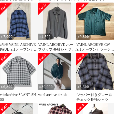
レチェックウールシャ
Mサイズ
ツ
7,000
4,500
9,800
¥
¥
¥
a*i様 VAINL ARCHIVE
VAINL ARCHIVE ハー
VAINL ARCHIVE CW-
PAUL-SH オープンカラ
フジップ 長袖シャツ M
SH オープンカラーシャ
ーシャツ
サイズ
ツ
6,800
30,000
3,500
¥
¥
¥
vainlarchive SLANT-SH-
vainl archive dcs-sh
ジッパー付きグレー系
SS
チェック長袖シャツ