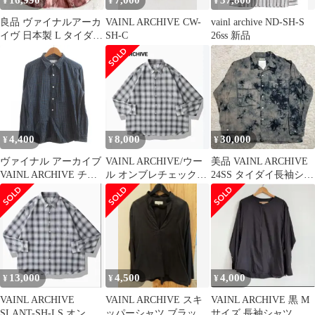
16,990
7,000
37,800
¥
¥
¥
良品 ヴァイナルアーカ
VAINL ARCHIVE CW-
vainl archive ND-SH-S
イヴ 日本製 L タイダイ
SH-C
26ss 新品
むら染め 長袖BDシャ
ツ ワイン
4,400
8,000
30,000
¥
¥
¥
ヴァイナル アーカイブ
VAINL ARCHIVE/ウー
美品 VAINL ARCHIVE
VAINL ARCHIVE チェ
ル オンブレチェックシ
24SS タイダイ長袖シャ
ックシャツ 長袖 L 青
ャツ
ツ ブルー ロンT
ブルー レギュラーカラ
ー /HW
13,000
4,500
4,000
¥
¥
¥
VAINL ARCHIVE
VAINL ARCHIVE スキ
VAINL ARCHIVE 黒 M
SLANT-SH-LS オンブ
ッパーシャツ ブラック
サイズ 長袖シャツ