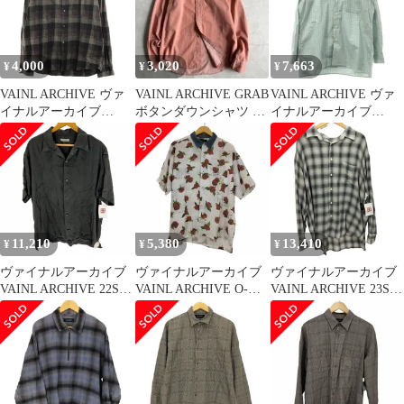
M
4,000
3,020
7,663
¥
¥
¥
VAINL ARCHIVE ヴァ
VAINL ARCHIVE GRAB
VAINL ARCHIVE ヴァ
イナルアーカイブ
ボタンダウンシャツ ピ
イナルアーカイブ
18AW BBN SHIRTS チ
ンク M
×INDIVIDUALIZED×S
ェックシャツ ミックス
HIRTS SHIPS JET
サイズ不明
BLUE 17SSチェック柄
オープンカラーシャツ
ライトブルー M
11,210
5,380
13,410
¥
¥
¥
ヴァイナルアーカイブ
ヴァイナルアーカイブ
ヴァイナルアーカイブ
VAINL ARCHIVE 22SS
VAINL ARCHIVE O-
VAINL ARCHIVE 23SS
オープンカラーシルク
ROSE-S オープンカラ
日本製 SLANT-SH-LS
シャツ メンズ JPN：M
ーS/Sシャツ メンズ M
オンブレチェック メン
ズ LARGE