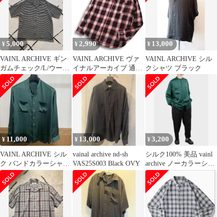
5,000
2,990
13,000
¥
¥
¥
VAINL ARCHIVE ギン
VAINL ARCHIVE ヴァ
VAINL ARCHIVE シル
ガムチェック/L/ウール
イナルアーカイブ 通年
クシャツ ブラック
222020
★ 長袖 ボタンダウン
オンブレー チェック シ
ャツ Sz.S メンズ 日本
製 赤
11,000
13,000
3,200
¥
¥
¥
VAINL ARCHIVE シル
vainal archive nd-sh
シルク100% 美品 vainl
ク バンドカラーシャツ
VAS25S003 Black OVY
archive ノーカラーシャ
グリーン S
ツ