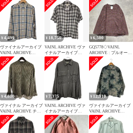
ルシャツ VAS21021 レ
ッド系 S
4,499
18,750
6,500
¥
¥
¥
ヴァイナルアーカイブ
VAINL ARCHIVE ヴァ
GQ5778◇VAINL
VAINL ARCHIVE
イナルアーカイブ
ARCHIVE : プルオーバ
STAN-SH メンズ JPN：
23SSS SLANT-SH-SSオ
ーシャツ◇M◇ブラウ
M
ープンカラーオンブレ
ン系 ヴァイナルアーカ
チェックシャツ グレー
イブ チェックシャツ 長
L VAS23007
袖
4,800
7,375
12,310
¥
¥
¥
ヴァイナル アーカイブ
VAINL ARCHIVE ヴァ
ヴァイナルアーカイブ
VAINL ARCHIVE チェ
イナルアーカイブ
VAINL ARCHIVE
ックシャツ バンドカラ
21AW BSS SHIRTS ウ
GRAB-SH-D DYED シ
ー 長袖 222019 ウール
ールオープンカラーシ
ャツ メンズ import：L
茶 ブラウン M
ャツ VAS21020 グレー