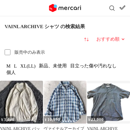
VAINL ARCHIVE シャツ の検索結果
並び替え
販売中のみ表示
新品、未使用
目立った傷や汚れなし
M
L
XL(LL)
個人
3,440
10,990
23,000
¥
¥
¥
VAINL ARCHIVE バッ
ヴァイナルアーカイブ
VAINL ARCHIVE