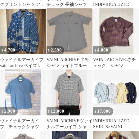
クプリントシャツ アイ
チェック 長袖シャツ M
INDIVIDUALIZED
ボリー M コットンウー
青VAINL ARCHIVE
SHIRTS XL
ル
4,700
2,590
4,800
¥
¥
¥
ヴァイナルアーカイブ
VAINL ARCHIVE 半袖
VAINL ARCHIVE 赤チ
vainl archive ペイズリー
シャツ ライトブルー M
ェック シャツ
柄 シャツ 長袖 M
サイズ
2,900
12,000
17,000
¥
¥
¥
ヴァイナルアーカイ
VAINL ARCHIVEヴァイ
INDIVIDUALIZED
ブ チェックシャツ
ナルアーカイブ シャツ
SHIRTS×VAINL
20SS
ARCHIVE