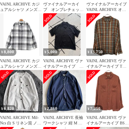
VAINL ARCHIVE カジ
ヴァイナルアーカイ
ヴァイナルアーカイブ
ュアルシャツ メンズ
ブ オンブレチェック
VAINL ARCHIVE オー
【古着】【中古】【送
シャツ /M ベージュ
プンカラーチェックシ
料無料】
×ネイビー×ブラウン
ャツ
8,800
5,000
13,750
¥
¥
¥
VAINL ARCHIVE カジ
VAINL ARCHIVE ヴァ
VAINL ARCHIVE ヴァ
ュアルシャツ メンズ
イナルアーカイブ 半
イナルアーカイブ TOM
【古着】【中古】【送
袖シャツシルク
スパンレーヨンチェッ
料無料】
222018
クシャツ ブラウン M
6,820
2,860
7,250
¥
¥
¥
VAINL ARCHIVE Mil-
VAINL ARCHIVE 長袖
VAINL ARCHIVE ヴァ
Ncs 白 S リネン混 ノー
ワークシャツ 紺 M 日
イナルアーカイブ BSS
カラーシャツ
本製 綿100%
ハウンドトゥースウー