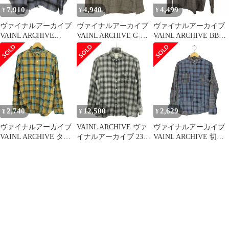
7,910
4,940
4,499
¥
¥
¥
ヴァイナルアーカイブ
ヴァイナルアーカイブ
ヴァイナルアーカイブ
VAINL ARCHIVE
VAINL ARCHIVE G-
VAINL ARCHIVE BBN
ANORAC-C メンズ
CHECK 千鳥格子 シャ
SHIRTS ルーズシルエ
JPN：M
ツ メンズ JPN：L
ットチェックシャツ メ
ンズ JPN：M
2,740
12,500
2,629
¥
¥
¥
ヴァイナルアーカイブ
VAINL ARCHIVE ヴァ
ヴァイナルアーカイブ
VAINL ARCHIVE ター
イナルアーカイブ 23SS
VAINL ARCHIVE 切替
タンチェック 長袖 プレ
SLANT-SH-LS ウール
チェックネルシャツ メ
ーンシャツ メンズ
オンブレチェックシャ
ンズ JPN：S
JPN：L
ツ VAS23006 グレー系
M