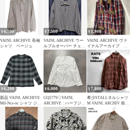
6,500
7,500
1,900
¥
¥
¥
VAINL ARCHIVE 長袖
VAINL ARCHIVE ウー
VAINL ARCHIVE ヴァ
シャツ ベージュ
ルプルオーバー チェッ
イナルアーカイブ チ
ク ヴァイナルアーカイ
ェックシャツ ジャケ
ブ
ット
6,200
6,000
7,800
¥
¥
¥
新品 VAINL ARCHIVE
GQ5779◇VAINL
希少STALLネルシャツ
Mil-Ncs-oc シャツ ジャ
ARCHIVE : ハーフジッ
M VAINL ARCHIV 前身
ケット
プ プルオーバーシャツ
バッファローチェック
◇M◇白 ヴァイナルア
ーカイブ 長袖シャツ