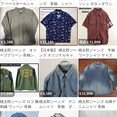
プ ベースボールシャツ
ンズ 長袖 シャツ
ッシュ ボタンダウンシ
サイズ36
白 コットン 05-302
ャツ 38 インディゴ ド
ット柄
3,500
11,100
11,000
¥
¥
現在 ¥
桃太郎ジーンズ オリ
【日本製】 桃太郎ジー
桃太郎ジーンズ 半袖
ーブグリーン 長袖シャ
ンズ オリジナルキャン
ワークシャツ サイズ40
ツ
ピングハワイアンシャ
岡山製 藍布屋
ツ サイズ40
Momotaro
7,000
4,580
11,000
¥
¥
¥
桃太郎ジーンズ ロゴ 胸
桃太郎ジーンズ デニ
桃太郎ジーンズ 出陣デ
刺繍 ワッペン 長袖 コ
ムシャツ 長袖 ダン
ニムシャツ 長袖
ットン ボーリング シャ
ガリー
ツ M