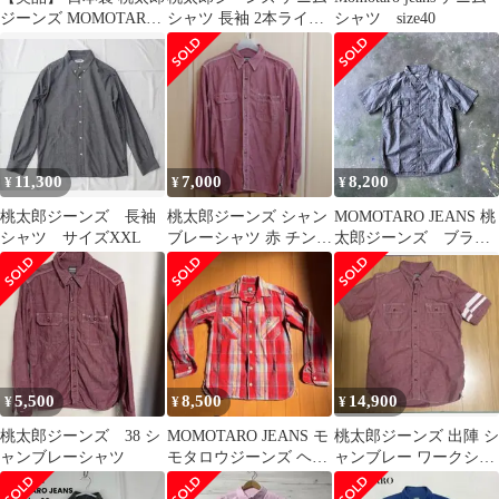
ジーンズ MOMOTARO
シャツ 長袖 2本ライ
シャツ size40
JEANS 長袖 ボタンダウ
ン サイズ44
ン デニム シャツ シン
グルポケット ラウンド
ヘム 40 ドット柄 イン
ディゴ アメリカン カジ
ュアル メンズ
11,300
7,000
8,200
¥
¥
¥
桃太郎ジーンズ 長袖
桃太郎ジーンズ シャン
MOMOTARO JEANS 桃
シャツ サイズXXL
ブレーシャツ 赤 チンス
太郎ジーンズ ブラッ
ト トリプルステッチ 44
ク シャンブレー シ
サイズ
ャツ
5,500
8,500
14,900
¥
¥
¥
桃太郎ジーンズ 38 シ
MOMOTARO JEANS モ
桃太郎ジーンズ 出陣 シ
ャンブレーシャツ
モタロウジーンズ ヘビ
ャンブレー ワークシャ
ーネルシャツ サイズ42
ツ 42 レッド 半袖