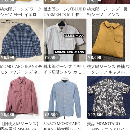
9,800
5,888
4,580
¥
¥
¥
桃太郎ジーンズ ワーク
桃太郎ジーンズBLUED
桃太郎 ジーンズ 長
シャツ M〜L イエロー
GARMENTS M.J. 長袖
袖シャツ メンズ
ガチャポケ 空環 藍布屋
シャツ 42
日本製
6,999
9,500
8,000
¥
¥
¥
MOMOTARO JEANS モ
桃太郎ジーンズ 半袖 サ
桃太郎ジーンズ 長袖 ワ
モタロウジーンズ ネル
イド切替シャツ カモフ
ークシャツ キャメル 40
シャツ マチ付き 刺繍
ラージュ柄 ホワイト 40
日本製
日本製
8,980
5,500
17,600
¥
¥
¥
【旧桃太郎ジーンズ】
594570 MOMOTARO
美品 MOMOTARO
藍布屋期 MS044/5ozシ
JEANS 桃太郎ジーンズ
JEANS デニムアロハシ