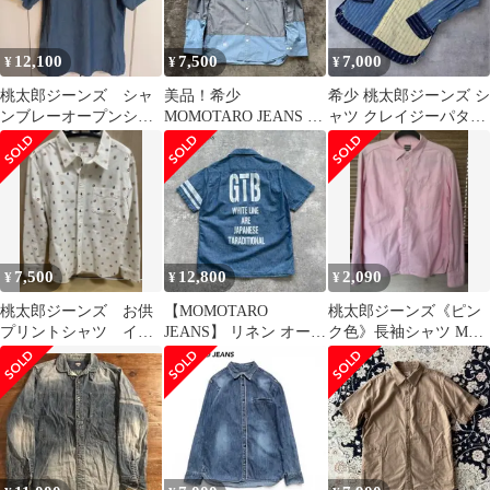
12,100
7,500
7,000
¥
¥
¥
桃太郎ジーンズ シャ
美品！希少
希少 桃太郎ジーンズ シ
ンブレーオープンシャ
MOMOTARO JEANS 桃
ャツ クレイジーパター
ツ 44 日本製
太郎ジーンズ 出陣レー
ン 切替 ストライプ 長
ベル
袖シャツ
7,500
12,800
2,090
¥
¥
¥
桃太郎ジーンズ お供
【MOMOTARO
桃太郎ジーンズ《ピン
プリントシャツ イヌ
JEANS】 リネン オープ
ク色》長袖シャツ Mサ
サルキジ 38長袖
ンカラーシャツ 出陣 半
イズ サイドスリット
袖シャツ