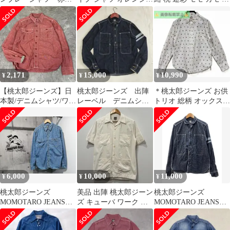
40 美品
系/緑 サイズ36
ンディゴ ジャガード シ
ャツ
2,171
15,000
10,990
¥
¥
¥
【桃太郎ジーンズ】日
桃太郎ジーンズ 出陣
＊桃太郎ジーンズ お供
本製/デニムシャツ/ワー
レーベル デニムシャ
トリオ 総柄 オックスフ
クシャツ/レッド/699
ツ 36サイズ
ォード 38 日本製
6,000
10,000
11,000
¥
¥
¥
桃太郎ジーンズ
美品 出陣 桃太郎ジーン
桃太郎ジーンズ
MOMOTARO JEANS
ズ キューバ ワーク シ
MOMOTARO JEANS
5oz シャンブレー ワー
ャツ 40 L 生成り work
Jail Pocket Denim Work
クシャツ
Shirt ジェイル ポケット