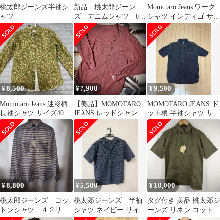
桃太郎ジーンズ半袖シ
新品 桃太郎ジーン
Momotaro Jeans ワーク
ャツ
ズ デニムシャツ 05-
シャツ インディゴ サイ
179 サイズ48
ズ44
8,500
7,900
9,500
¥
¥
¥
Momotaro Jeans 迷彩柄
【美品】MOMOTARO
MOMOTARO JEANS ド
長袖シャツ サイズ40
JEANS レッドシャンブ
ット柄 半袖シャツ サイ
レー
ズ42 日本製
8,800
5,500
10,000
¥
¥
¥
桃太郎ジーンズ コッ
桃太郎ジーンズ 半袖
タグ付き 美品 桃太郎ジ
トンシャツ ４２サイ
シャツ ネイビー サイズ
ーンズ リネン コットン
ズ
40
キューバ シャツ 40 OD