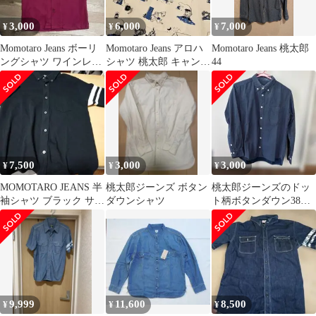
3,000
6,000
7,000
¥
¥
¥
Momotaro Jeans ボーリ
Momotaro Jeans アロハ
Momotaro Jeans 桃太郎
ングシャツ ワインレッ
シャツ 桃太郎 キャンプ
44
ド
柄 42サイズ
7,500
3,000
3,000
¥
¥
¥
MOMOTARO JEANS 半
桃太郎ジーンズ ボタン
桃太郎ジーンズのドッ
袖シャツ ブラック サイ
ダウンシャツ
ト柄ボタンダウン38イ
ズM
ンチ
9,999
11,600
8,500
¥
¥
¥