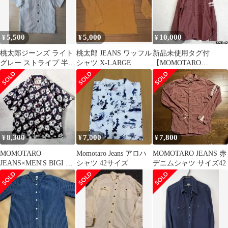
5,500
5,000
10,000
¥
¥
¥
桃太郎ジーンズ ライト
桃太郎 JEANS ワッフル
新品未使用タグ付
グレー ストライプ 半袖
シャツ X-LARGE
【MOMOTARO
シャツ サイズ38
JEANS】シャンブレー
シャツ 42
8,300
7,000
7,800
¥
¥
¥
MOMOTARO
Momotaro Jeans アロハ
MOMOTARO JEANS 赤
JEANS×MEN'S BIGI 花
シャツ 42サイズ
デニムシャツ サイズ42
柄 開襟半袖シャツ アロ
ハ