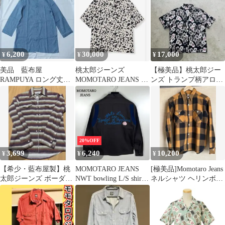
6,200
30,000
17,000
¥
¥
¥
美品 藍布屋
桃太郎ジーンズ
【極美品】桃太郎ジー
RAMPUYA ロング丈シ
MOMOTARO JEANS 半
ンズ トランプ柄アロハ
ャツ 綿 麻 羽織 サイ
袖シャツ L
シャツ XL 日本製 定価
ズM
2.2万税込
20%OFF
3,699
6,240
10,200
¥
¥
¥
【希少・藍布屋製】桃
MOMOTARO JEANS
[極美品]Momotaro Jeans
太郎ジーンズ ボーダー
NWT bowling L/S shirts
ネルシャツ ヘリンボー
ウエスタン ネルシャツ
36 05-048 桃太郎ジーン
ン チェック 38
Mサイズ
ズ タグ付 ボウリングシ
ャツ オープンカラー 刺
繍 アメカジ レプリカ