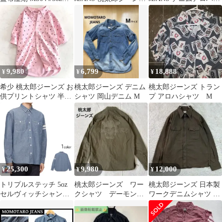
ャンブレーワークシャ
●ワークシャツ サイズ
ャツ 40 桃太郎
ツ 38
36 メンズ 日本製 ブル
ー
9,980
6,799
18,888
¥
¥
¥
希少 桃太郎ジーンズ お
桃太郎ジーンズ デニム
桃太郎ジーンズ トラン
供プリントシャツ 半袖
シャツ 岡山デニム M
プ アロハシャツ M
イヌ サル キジ 42 総柄
綿
25,300
9,980
12,000
¥
¥
¥
トリプルステッチ 5oz
桃太郎ジーンズ ワー
桃太郎ジーンズ 日本製
セルヴィッチシャンブ
クシャツ デーモン
ワークデニムシャツ ブ
レー長袖シャツ◆桃太
バックプリント オリ
ラウン 44
郎ジーンズ
ーブ