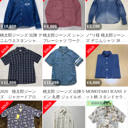
デニム ワーク シャツ
ボタンアップ 長袖 イン
ディゴ 紺 サイズ38 ジ
ャケット プリント ネイ
ビー 104MT-3235
10,000
4,000
2,190
¥
¥
¥
桃太郎ジーンズ 出陣 デ
桃太郎ジーンズ シャン
ノ*リ様 桃太郎ジーン
ニムウエスタンシャツ
ブレーシャツ ワークシ
ズ デニムシャツ 38 出
インディゴ M相当
ャツ 5OZ チンストラッ
陣ライン 色落ち ワーク
プ デニム
シャツ
12,800
11,000
6,000
¥
¥
¥
2020 桃太郎ジーン
桃太郎 ジーンズ 出陣ラ
MOMOTARO JEANS ド
ズ ジャカードアロハ
イン 丸襟 ジェイルポケ
ット柄 スタンドカラー
シャツ 総柄 38 ネ
ット シャンブレー シャ
シャツ 42
イビー
ツ 40