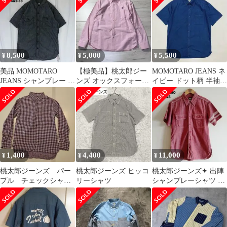
8,500
5,000
5,500
¥
¥
¥
美品 MOMOTARO
【極美品】桃太郎ジー
MOMOTARO JEANS ネ
JEANS シャンブレー 半
ンズ オックスフォード
イビー ドット柄 半袖シ
袖 シャツ ワークシャツ
シャツ キジ刺繍 ピンク
ャツ 42 日本製
42
1,400
4,400
11,000
¥
¥
¥
桃太郎ジーンズ パー
桃太郎ジーンズ ヒッコ
桃太郎ジーンズ✦ 出陣
プル チェックシャ
リーシャツ
シャンブレーシャツ 38
ツ サイズ36
レッド 半袖