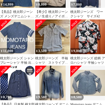
14,999
8,000
7,800
¥
¥
¥
【美品】桃太郎ジーン
【希少】桃太郎ジーン
桃太郎ジーンズ ワー
ズ メンズデニムシャツ
ズ／生成り／アイボリ
クシャツ サイズ42
44サイズ
ー／ホワイト／シャン
ブレー／夏／シャツ
11,000
3,500
9,800
¥
¥
¥
桃太郎ジーンズ シャン
桃太郎ジーンズ 半袖
桃太郎ジーンズ 総柄 ア
ブレーシャツ 半袖 出陣
シャツ ストライプ
ロハシャツ 半袖シャツ
MOMOTARO JEANS
ガチャポケ 38 Ｍサイ
ズ 岡山
8,700
9,500
8,500
¥
¥
¥
【美品】 日本製 桃太郎
桃太郎ジーンズ デニム
Momotaro jeans デニム