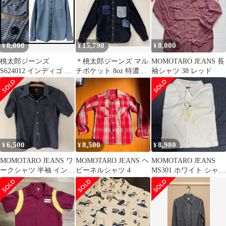
8,000
15,790
8,000
¥
¥
¥
桃太郎ジーンズ
＊桃太郎ジーンズ マル
MOMOTARO JEANS 長
S624012 インディゴ バ
チポケット 8oz 特濃デ
袖シャツ 38 レッド
イアス ヒッコリー シャ
ニムシャツ 38 日本製
ツ M
6,500
8,500
8,980
¥
¥
¥
MOMOTARO JEANS ワ
MOMOTARO JEANS ヘ
MOMOTARO JEANS
ークシャツ 半袖 インデ
ビーネルシャツ 4
MS301 ホワイト シャツ
ィゴ サイズ40
サイズ42