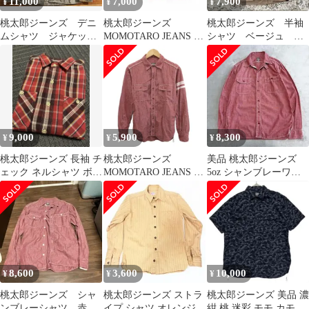
11,000
7,000
7,900
¥
¥
¥
桃太郎ジーンズ デニ
桃太郎ジーンズ
桃太郎ジーンズ 半袖
ムシャツ ジャケッ
MOMOTARO JEANS デ
シャツ ベージュ パ
ト カバーオール 42
ニムシャツ L相当
ッチポケット
XL
赤耳
9,000
5,900
8,300
¥
¥
¥
桃太郎ジーンズ 長袖 チ
桃太郎ジーンズ
美品 桃太郎ジーンズ
ェック ネルシャツ ボル
MOMOTARO JEANS シ
5oz シャンブレーワー
ドー 40 日本製
ャツ 38 赤 レッド 無地
クシャツ 赤系 サイズ40
長袖 2ポケット ライン
入り /PP ■ECA006
8,600
3,600
10,000
¥
¥
¥
桃太郎ジーンズ シャ
桃太郎ジーンズ ストラ
桃太郎ジーンズ 美品 濃
ンブレーシャツ 赤
イプ シャツ オレンジ
紺 桃 迷彩 モモ カモ イ