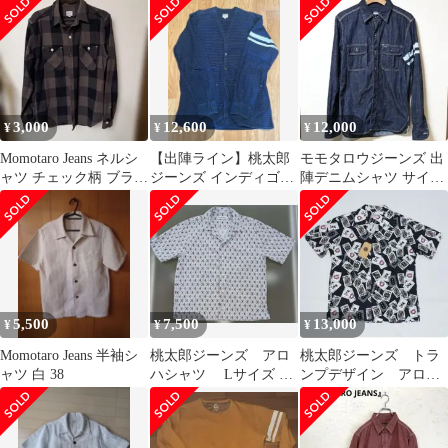
3,000
12,600
12,000
¥
¥
¥
Momotaro Jeans ネルシ
【出陣ライン】桃太郎
モモタロウジーンズ 出
ャツ チェック柄 ブラウ
ジーンズ インディゴ
陣デニムシャツ サイズ
ン 38 格安美品
ワークカーディガン 40
38
5,500
7,500
13,000
¥
¥
¥
Momotaro Jeans 半袖シ
桃太郎ジーンズ アロ
桃太郎ジーンズ トラ
ャツ 白 38
ハシャツ Lサイズ
ンプデザイン アロハ
日本製
シャツ M ブラック