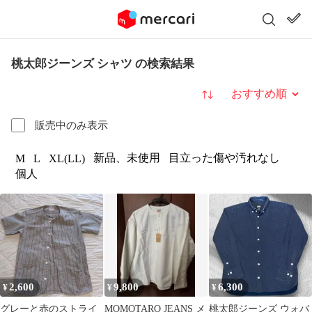
桃太郎ジーンズ シャツ の検索結果
並び替え
販売中のみ表示
新品、未使用
目立った傷や汚れなし
M
L
XL(LL)
個人
2,600
9,800
6,300
¥
¥
¥
グレーと赤のストライ
MOMOTARO JEANS メ
桃太郎ジーンズ ウォバ