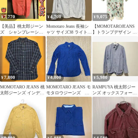
7,770
4,700
9,075
¥
¥
¥
【美品】桃太郎ジーン
Momotaro Jeans 長袖シ
【MOMOTAROJEANS
ズ シャンブレーシャ
ャツ サイズ38 ライトブ
】トランプデザイン オ
ツ 40 半袖 メンズ
ルー
ープンカラー ハワイア
ン半袖シャツ
7,800
4,000
5,980
¥
¥
¥
MOMOTARO JEANS 桃
MOMOTARO JEANS モ
RAMPUYA 桃太郎ジー
太郎ジーンズ インディ
モタロウジーンズ 長
ンズ オックスフォード
ゴ デニムシャツ 美品
袖シャツ
BDシャツ 38 サックス
美品