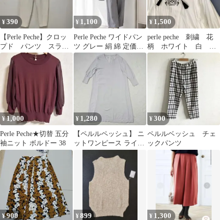
390
1,100
1,500
¥
¥
¥
【Perle Peche】クロッ
Perle Peche ワイドパン
perle peche 刺繍 花
プド パンツ スラッ
ツ グレー 絹 綿 定価
柄 ホワイト 白 長
クス テーパード ツ
18700円
袖 ブラウス エスニ
ータック
ック
1,000
1,280
300
¥
¥
¥
Perle Peche★切替 五分
【ペルルペッシュ】 ニ
ペルルベッシュ チェ
袖ニット ボルドー 38
ットワンピース ライト
ックパンツ
グレー 38 M ゆったり
900
899
1,300
¥
¥
¥