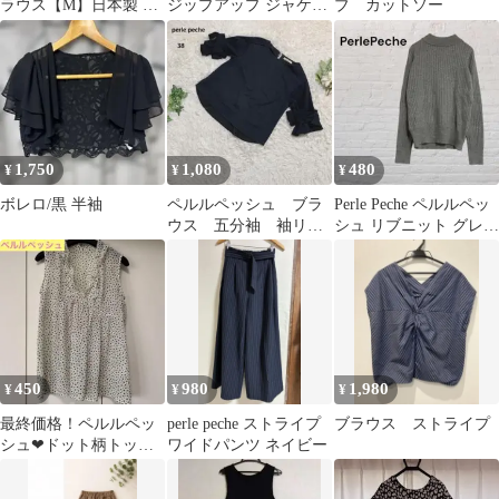
ラウス【M】日本製 ド
ジップアップ ジャケッ
ブ カットソー
ット柄 薄手 フェミニン
ト / ネイビー
2way
1,750
1,080
480
¥
¥
¥
ボレロ/黒 半袖
ペルルペッシュ ブラ
Perle Peche ペルルペッ
ウス 五分袖 袖リボ
シュ リブニット グレー
ン オトナカワイイ
きれいめ 春ニット
日本製 M 黒
450
980
1,980
¥
¥
¥
最終価格！ペルルペッ
perle peche ストライプ
ブラウス ストライプ
シュ❤︎ドット柄トップ
ワイドパンツ ネイビー
ス⭐︎超美品！