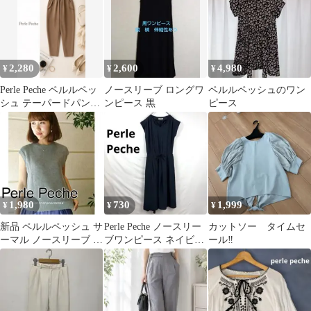
2,280
2,600
4,980
¥
¥
¥
Perle Peche ペルルペッ
ノースリーブ ロングワ
ペルルペッシュのワン
シュ テーパードパンツ
ンピース 黒
ピース
ベージュ ウエストゴム
1,980
730
1,999
¥
¥
¥
新品 ペルルペッシュ サ
Perle Peche ノースリー
カットソー タイムセ
ーマル ノースリーブ ニ
ブワンピース ネイビー
ール‼️
ット プルオーバー ノ
L
ースリ