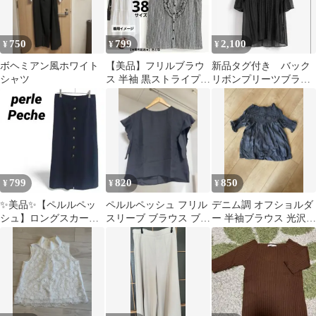
750
799
2,100
¥
¥
¥
ボヘミアン風ホワイト
【美品】フリルブラウ
新品タグ付き バック
シャツ
ス 半袖 黒ストライプ
リボンプリーツブラウ
シアーシャツ オフィス
ス ドット ブラッ
カジュアル
ク シティヒル
799
820
850
¥
¥
¥
✨美品✨【ペルルペッ
ペルルペッシュ フリル
デニム調 オフショルダ
シュ】ロングスカート
スリーブ ブラウス ブラ
ー 半袖ブラウス 光沢感
38 ネイビー 裏地付き
ック サイズ38
テンセル素材
ウエストゴム