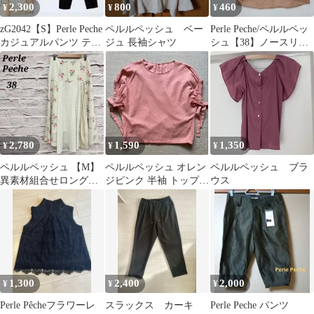
2,300
800
460
¥
¥
¥
zG2042【S】Perle Peche
ペルルペッシュ ベー
Perle Peche/ペルルペッ
カジュアルパンツ テー
ジュ 長袖シャツ
シュ【38】ノースリー
パード きれいめ
ブシアーシャツブラウ
ス
2,780
1,590
1,350
¥
¥
¥
ペルルペッシュ 【M】
ペルルペッシュ オレン
ペルルペッシュ ブラ
異素材組合せロングフ
ジピンク 半袖 トップス
ウス
レアスカート 花柄
袖リボンデザイン
1,300
2,400
2,000
¥
¥
¥
Perle Pêcheフラワーレ
スラックス カーキ
Perle Peche パンツ