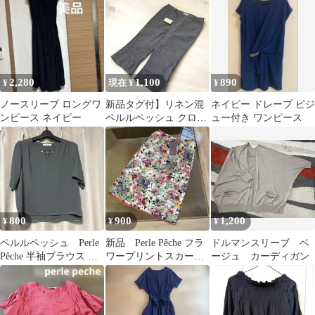
き カジュアル
定価4400円黒
2,280
1,100
890
¥
現在 ¥
¥
ノースリーブ ロングワ
新品タグ付】リネン混
ネイビー ドレープ ビジ
ンピース ネイビー
ペルルペッシュ クロッ
ュー付き ワンピース
プドパンツ グレー 38
M相当
800
900
1,200
¥
¥
¥
ペルルペッシュ Perle
新品 Perle Pêche フラ
ドルマンスリーブ ベ
Pêche 半袖ブラウス カ
ワープリントスカート
ージュ カーディガン
ーキ
38 定価7,900円