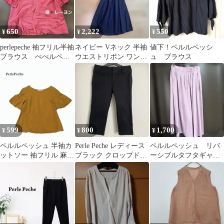
650
2,222
550
¥
¥
¥
perlepeche 袖フリル半袖
ネイビー Vネック 半袖
値下！ペルルペッシ
ブラウス ぺぺルペッ
ウエストリボン ワンピ
ュ ブラウス
シュ
ース
599
800
1,700
¥
¥
¥
ペルルペッシュ 半袖カ
Perle Peche レディース
ペルルペッシュ リバ
ットソー 袖フリル 麻
ブラック クロップドパ
ーシブルタフタギャザ
Ｖネック カジュアル シ
ンツ
ースカート
ンプル