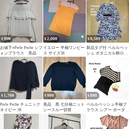
袖、シフォン生地ゆっ
ート ブラウン 茶
たりブラウス
日本製 花柄 S
900
2,000
8,500
¥
¥
¥
お値下⭐︎Perle Peche シフ
イエロー 半袖ワンピー
新品タグ付 ペルルペッ
ォンブラウス 美品
ス サイズ38
シュ ボタニカル柄ロン
グワンピース L 花柄 総
柄
1,700
900
880
¥
¥
¥
Perle Peche チュニック
美品 黒 七分袖ニット
ペルルペッシュ半袖ブ
ネイビー 38
シースルー切替
ラウス シアー ボーダー
バイカラー ストレッチ
薄手 S