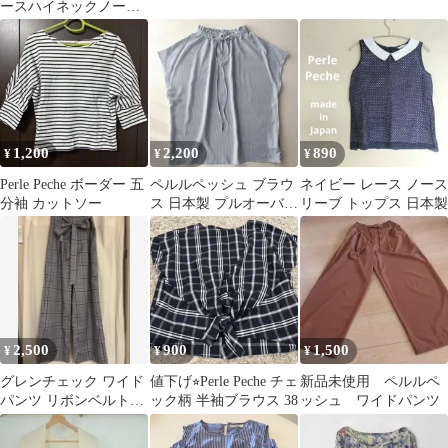
ースハイネックノース
リーブブラウス ブラッ
ク
1,200
2,200
890
¥
¥
¥
Perle Peche ボーダー 五
ペルルペッシュ ブラウ
ネイビー レース ノース
分袖 カットソー
ス 日本製 プルオーバー
リーブ トップス 日本製
リボン ストライプ フリ
ル襟
2,500
900
1,500
¥
¥
¥
グレンチェック ワイド
値下げ⭐︎Perle Peche チェ
新品未使用 ペルルペ
パンツ リボンベルト付
ック柄 半袖ブラウス 38
ッシュ ワイドパンツ
き