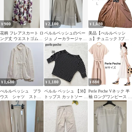
900
2,100
1,080
¥
¥
¥
花柄 フレアスカート ロ
ペルルペッシュのベー
美品【ぺルルペッシ
ング丈 ウエストゴム
ジュ ノーカラージャケ
ュ】チュニック 3ブラ
サイズ38 ペルルペッシ
ット 7分袖
ウン半袖 Vネック
ュ
38【L相当】ビジュー
1,680
1,180
880
¥
¥
¥
ぺルルペッシュ ブラ
ペルル ペッシュ 【38】
Perle Peche Vネック 半
ウス シャツ ストラ
トップス カットソー ド
袖 ロングワンピース ベ
イプ柄 フリル スタ
ルマン ボーダー 総柄
ージュ Ｍサイズ
ンドカラー
大人