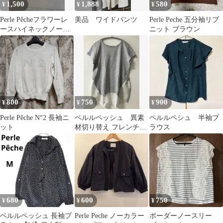
1,500
1,888
580
¥
¥
¥
Perle Pêcheフラワーレ
美品 ワイドパンツ
Perle Peche 五分袖リブ
ースハイネックノース
ニット ブラウン
リーブブラウス ホワイ
ト
800
750
900
¥
¥
¥
Perle Pêche N°2 長袖ニ
ペルルペッシュ 異素
ペルルペシュ 半袖ブ
ット
材切り替え フレンチス
ラウス
リーブカットソー グレ
ー×ホワイト
680
600
750
¥
¥
¥
ペルルペッシュ 長袖ブ
Perle Peche ノーカラー
ボーダーノースリー