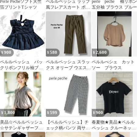
Perle Pecheソフト天竺
ペルルペッシュ ラップ
perle peche 袖リボン
箔プリントTシャツ
風フレアスカート ボー
五分袖 ブラウス ブルー
ダー 鳥柄 日本製 綿
100% Y
900
580
2,600
¥
¥
¥
ペルルペッシュ バッ
ペルルペッシュ スラッ
ペルルぺシェ カット
クリボンフリル袖ブラ
クス オリーブ ウエスト
ソー ブラウス
ウス 38 ブラック
ゴム ドローストリング
a3603
1,800
599
900
¥
¥
¥
美品☆ペルルペッシュ
【ペルルペッシュ】チ
春夏物★美品★ペルル
☆サテンギャザーフレ
ェック柄パンツ 両サイ
ペッシュ クルーネック
ンチブラウス☆高品質
ドと後ろにポケット付
ロゴプリントTシャツ