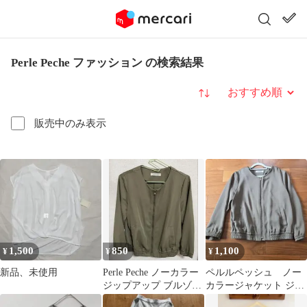
Perle Peche ファッション の検索結果
並び替え
販売中のみ表示
1,500
850
1,100
¥
¥
¥
新品、未使用
Perle Peche ノーカラー
ペルルペッシュ ノー
ジップアップ ブルゾン
カラージャケット ジッ
カーキ
プアップ カーキ