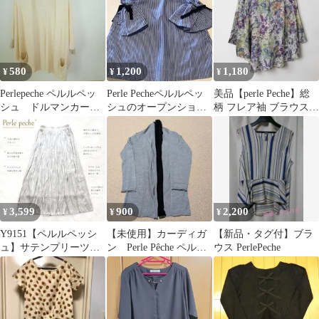
580
1,200
1,180
¥
¥
¥
Perlepeche ペルルペッ
Perle Pecheペルルペッ
美品【perle Peche】総
シュ ドルマンカーデ
シュのオープンショル
柄 フレア袖 ブラウス
ィガン 五分袖 七分袖
ダーブラウス
花柄 五分袖 体型カバー
3,599
900
2,200
¥
¥
¥
Y9151【ペルルペッシ
【未使用】カーディガ
【新品・タグ付】ブラ
ュ】サテンプリーツス
ン Perle Pêche ペルル
ウス PerlePeche
カート ウエストゴム グ
ベッシュ
レーM