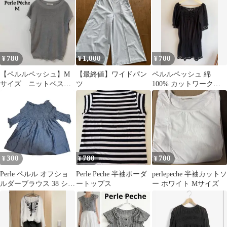
780
1,000
700
¥
¥
¥
【ペルルペッシュ】M
【最終値】ワイドパン
ペルルペッシュ 綿
サイズ ニットベスト
ツ
100% カットワークレ
フレンチスリーブ ライ
ース チュニックワンピ
トグレー 美品
ース 黒 38
300
780
700
¥
¥
¥
Perle ペルル オフショ
Perle Peche 半袖ボーダ
perlepeche 半袖カットソ
ルダーブラウス 38 シャ
ートップス
ー ホワイト Mサイズ
ンブレー ブルー