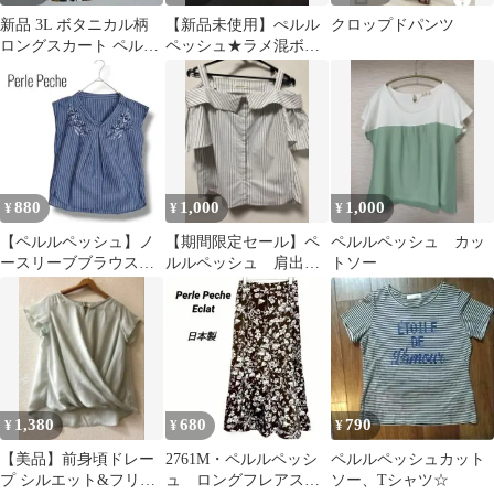
​新品 3L ボタニカル柄
【新品未使用】ぺルル
クロップドパンツ
ロングスカート ペルル
ペッシュ★ラメ混ボト
ペッシュ リボン付
ルネック ニットベスト
★ベージュ系
880
1,000
1,000
¥
¥
¥
【ペルルペッシュ】ノ
【期間限定セール】ペ
ペルルペッシュ カッ
ースリーブブラウス
ルルペッシュ 肩出し
トソー
ストライプ 刺繍 V
トップス
ネック 綿混 M
1,380
680
790
¥
¥
¥
【美品】前身頃ドレー
2761M・ペルルペッシ
ペルルペッシュカット
プ シルエット&フリル
ュ ロングフレアスカ
ソー、Tシャツ☆