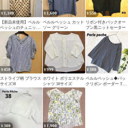
1,100
1,600
550
¥
¥
¥
【新品未使用】ペルル
ペルルペッシュ カット
リボン付きバックオー
ペッシュのチュニック
ソー グリーン
プン黒ニットセーター
ワンピース
450
999
380
¥
¥
¥
ストライプ柄 ブラウス
ホワイト ポリエステル
ペルルペッシュ◆バッ
サイズ38
シャツ 38サイズ
クリボン ボーダー Tシ
ャツ カットソー 重ね着
ゆったり
300
1,900
¥
¥