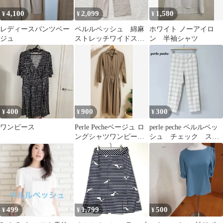
4,100
2,099
1,580
¥
¥
¥
レディースパンツベー
ペルルペッシュ 綿麻
ホワイト ノーアイロ
ジュ
ストレッチワイドスト
ン 半袖シャツ
レートパンツ F ベー
ジュ 美尻 美脚
400
900
300
¥
¥
¥
ワンピース
Perle Pecheベージュ ロ
perle peche ペルルペッ
ングシャツワンピース
シュ チェック スラ
サイズ38
ックス 日本製 アンク
ル丈
499
1,799
500
¥
¥
¥