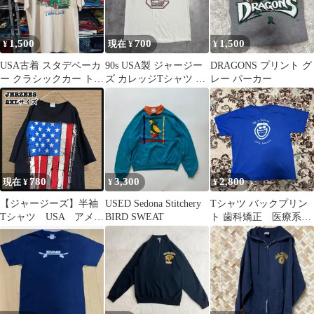
1,500
700
1,500
¥
現在 ¥
¥
USA古着 スタデベーカ
90s USA製 ジャージー
DRAGONS プリント グ
ー クラシックカー トラ
ズ カレッジTシャツ サ
レー パーカー
ックＴシャツ
ウスカロライナ エンブ
レム
780
3,300
2,800
現在 ¥
¥
¥
【ジャージーズ】半袖
USED Sedona Stitchery
Tシャツ バックプリン
Tシャツ USA アメリ
BIRD SWEAT
ト 歯科矯正 医療系
カ国旗 デカプリン
企業 メッセージ ロ
ト 黒ゆるだぼ21
イヤルブルー