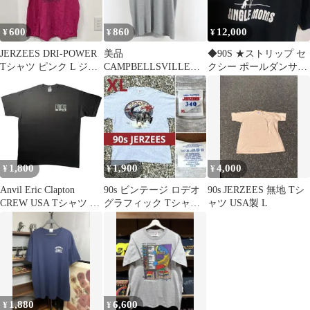
600
860
12,000
¥
¥
¥
JERZEES DRI-POWER
美品
◆90S ★ストリップ セ
Tシャツ ピンク L ジャ
CAMPBELLSVILLE
クシー ポールダンサー
ージーズ
UNIVERSITY カレッジ
エロT
Tシャツ M
1,800
1,900
4,000
¥
¥
¥
Anvil Eric Clapton
90s ビンテージ ロデオ
90s JERZEES 無地 Tシ
CREW USA Tシャツ ブ
グラフィック Tシャツ
ャツ USA製 L
ラック XL
XL ジャージーズ ラッ
セル
1,880
6,600
¥
¥