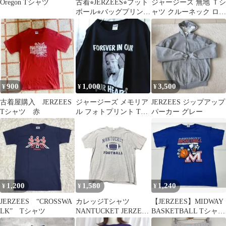
Oregon Tシャツ
古着⭐︎JERZEES⭐︎フット
ジャージーズ 無地 Ｔシ
ボール⭐︎バッグプリント
ャツ クルーネック ロン
虎⭐︎使用感あり
T L 赤 白 綿混 Y2K
900
1,000
3,500
¥
¥
¥
古着屋購入 JERZEES
ジャージーズ メモリア
JERZEES ジップアップ
Tシャツ 赤
ル フォトプリント Tシ
パーカー グレー
ャツ XL 黒 古着 ビッグ
サイズ
1,200
1,580
1,240
¥
¥
¥
JERZEES “CROSSWA
カレッジTシャツ
​【JERZEES】MIDWAY
LK” Tシャツ
NANTUCKET JERZEES
BASKETBALL Tシャツ
製 古着 グレー 8Sb
L アメリカ古着