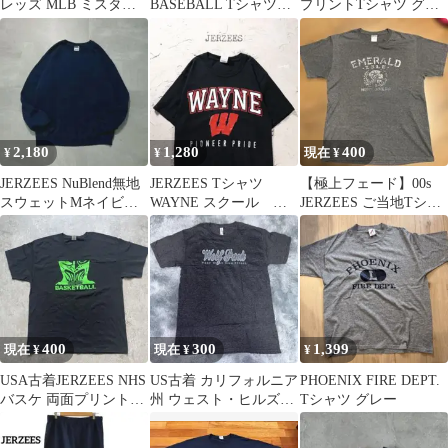
レッズ MLB ミスター
BASEBALL Tシャツ
プリントTシャツ グリ
レッドレッグ プリント
XL
ーン
Tシャツ
2,180
1,280
400
¥
¥
現在 ¥
JERZEES NuBlend無地
JERZEES Tシャツ
【極上フェード】00s
スウェットMネイビー
WAYNE スクール ブ
JERZEES ご当地Tシャ
裏起毛クルーネック美
ラック
ツ エメラルドアイラン
品古着
ド L
400
300
1,399
現在 ¥
現在 ¥
¥
USA古着JERZEES NHS
US古着 カリフォルニア
PHOENIX FIRE DEPT.
バスケ 両面プリントT
州 ウェスト・ヒルズ高
Tシャツ グレー
シャツ 黒 XL
校 Tシャツ Mサイズ