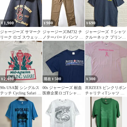
1,900
900
690
¥
¥
¥
ジャージーズ サマーク
ジャージーズJM732 チ
ジャージーズ Ｔシャツ
リーク ロゴ スウェット
ノテーパードパンツ ニ
クルーネック プリント
パーカー グレー灰色
ットライク S ベージュ
Ｓ 紺 黄 綿ポリ カジュ
XL古着
アル
2,480
500
300
¥
現在 ¥
¥
90s USA製 シングルス
00s ジャージーズ 献血
JERZEES ピンクリボン
テッチ Cycling Safari 両
医療企業ロゴTシャツ
チャリティTシャツ ピ
面プリントT
両面プリント ネイビー
ンク 【XL】