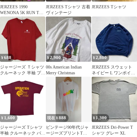
JERZEES 1990
JERZEES Tシャツ 古着
JERZEES Tシャツ
WENONA 5K RUN Tシ
ヴィンテージ
ャツ
688
2,900
2,800
¥
¥
¥
ジャージーズ Ｔシャツ
00s American Indian
JERZEES スウェット
クルーネック 半袖 プリ
Merry Christmas
ネイビー L ワンポイン
ント Ｌ 赤 ユニセック
トロゴ ワーク系
ス
1,600
888
1,300
¥
現在 ¥
¥
ジャージーズ Tシャツ
ビンテージ90年代ジャ
JERZEES Dri-Power T
半袖 クルーネック バー
ージーズプリントTシ
シャツ グレー XL