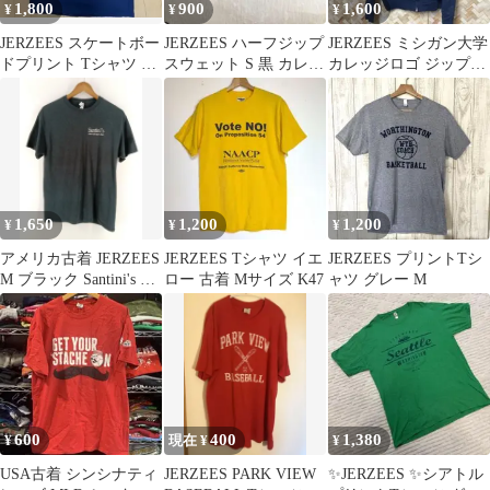
1,800
900
1,600
¥
¥
¥
JERZEES スケートボー
JERZEES ハーフジップ
JERZEES ミシガン大学
ドプリント Tシャツ ネ
スウェット S 黒 カレッ
カレッジロゴ ジップア
イビー M
ジロゴ トレーナー 虎
ップパーカー ネイビー
M
1,650
1,200
1,200
¥
¥
¥
アメリカ古着 JERZEES
JERZEES Tシャツ イエ
JERZEES プリントTシ
M ブラック Santini's 企
ロー 古着 Mサイズ K47
ャツ グレー M
業ロゴTシャツ
600
400
1,380
¥
現在 ¥
¥
USA古着 シンシナティ
JERZEES PARK VIEW
✨JERZEES ✨シアトル