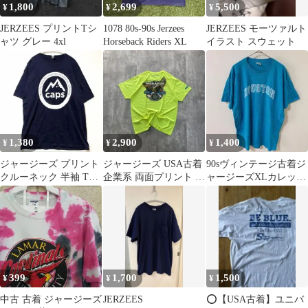
1,800
2,699
5,500
¥
¥
¥
JERZEES プリントTシ
1078 80s-90s Jerzees
JERZEES モーツァルト
ャツ グレー 4xl
Horseback Riders XL
イラスト スウェット
1,380
2,900
1,400
¥
¥
¥
ジャージーズ プリント
ジャージーズ USA古着
90sヴィンテージ古着ジ
クルーネック 半袖 Tシ
企業系 両面プリント T
ャージーズXLカレッジ
ャツ L 紺 綿混 カレッ
シャツ 半袖 イーグル
ロゴTシャツ水色ター
ジ
蛍光色
コイズブルー
399
1,700
1,500
¥
¥
¥
中古 古着 ジャージーズ
JERZEES
⭕️【USA古着】ユニバ