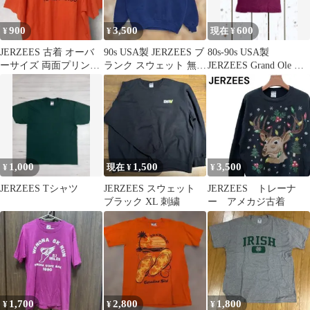
900
3,500
600
¥
¥
現在 ¥
JERZEES 古着 オーバ
90s USA製 JERZEES ブ
80s-90s USA製
ーサイズ 両面プリント
ランク スウェット 無地
JERZEES Grand Ole ヴ
オレンジ XL C
プレーン ナスコン
ィンテージ
1,000
1,500
3,500
¥
現在 ¥
¥
JERZEES Tシャツ
JERZEES スウェット
JERZEES トレーナ
ブラック XL 刺繍
ー アメカジ古着
1,700
2,800
1,800
¥
¥
¥