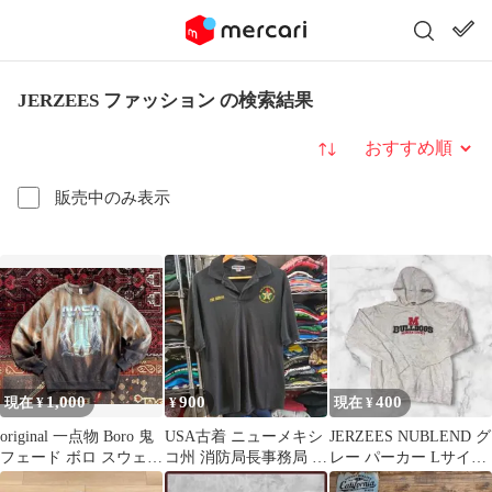
JERZEES ファッション の検索結果
並び替え
販売中のみ表示
1,000
900
400
現在 ¥
¥
現在 ¥
original 一点物 Boro 鬼
USA古着 ニューメキシ
JERZEES NUBLEND グ
フェード ボロ スウェッ
コ州 消防局長事務局 刺
レー パーカー Lサイズ
ト フェード M
繍 ポロシャツ
(No.28)