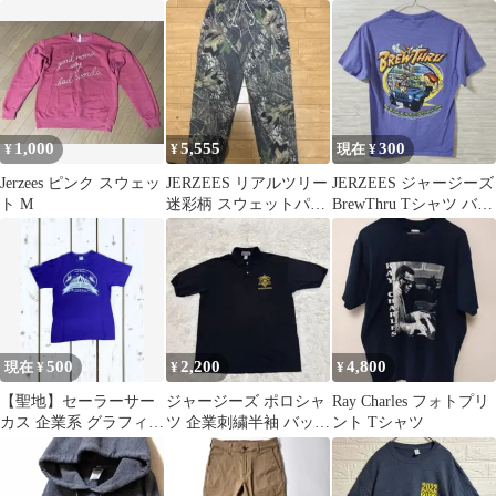
ガンディ ロゴ アメリカ
ャツUSA製シングルス
古着
テッチ白XL
1,000
5,555
300
¥
¥
現在 ¥
Jerzees ピンク スウェッ
JERZEES リアルツリー
JERZEES ジャージーズ
ト M
迷彩柄 スウェットパン
BrewThru Tシャツ バッ
ツ
ク 古着
500
2,200
4,800
現在 ¥
¥
¥
【聖地】セーラーサー
ジャージーズ ポロシャ
Ray Charles フォトプリ
カス 企業系 グラフィッ
ツ 企業刺繍半袖 バック
ント Tシャツ
クTシャツ 紫 M ホンジ
プリント L黒 アメリカ
ュラス製
製