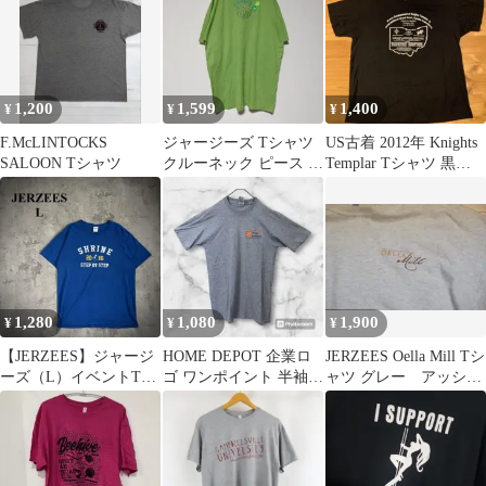
1,200
1,599
1,400
¥
¥
¥
F.McLINTOCKS
ジャージーズ Tシャツ
US古着 2012年 Knights
SALOON Tシャツ
クルーネック ピース L
Templar Tシャツ 黒
緑 綿 デイリー
2XL
1,280
1,080
1,900
¥
¥
¥
【JERZEES】ジャージ
HOME DEPOT 企業ロ
JERZEES Oella Mill Tシ
ーズ（L）イベントTシ
ゴ ワンポイント 半袖T
ャツ グレー アッシ
ャツ＊企業T＊クラッ
シャツ グレー 古着
ュ ジャージーズ
クプリント
USA