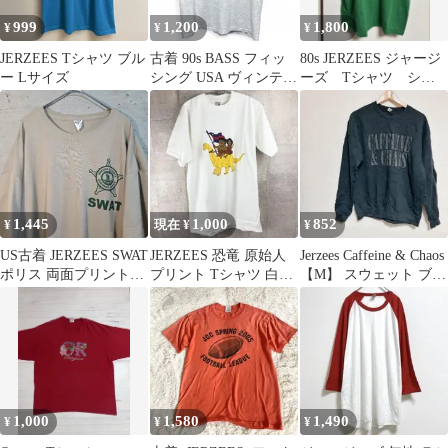
999
1,200
1,800
¥
¥
¥
JERZEES Tシャツ ブル
古着 90s BASS フィッ
80s JERZEES ジャージ
ー Lサイズ
シング USA ヴィンテー
ーズ Tシャツ シン
ジ Tシャツ 825
グルステッチ
1,445
1,000
852
¥
現在 ¥
¥
US古着 JERZEES SWAT
JERZEES 恐竜 原始人
Jerzees Caffeine & Chaos
ポリス 両面プリントT
プリント Tシャツ 白
【M】 スウェット ブラ
シャツ 2XL
USA製 Mサイズ
ック
1,000
1,580
1,490
¥
¥
¥