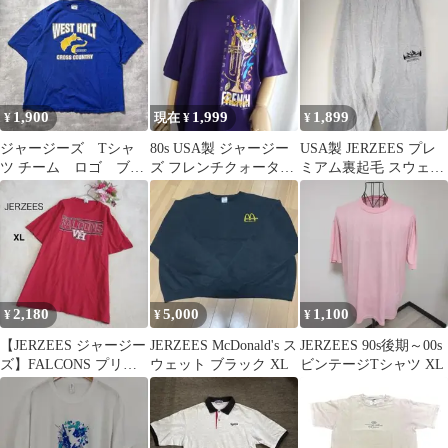
1,900
1,999
1,899
¥
現在 ¥
¥
ジャージーズ Tシャ
80s USA製 ジャージー
USA製 JERZEES プレ
ツ チーム ロゴ ブル
ズ フレンチクォーター
ミアム裏起毛 スウェッ
ー アメリカ古着 XL
Tシャツ XL 紫 古着
トパンツ ゆるダボ
5463
2,180
5,000
1,100
¥
¥
¥
【JERZEES ジャージー
JERZEES McDonald's ス
JERZEES 90s後期～00s
ズ】FALCONS プリン
ウェット ブラック XL
ビンテージTシャツ XL
トTシャツ レッド XL