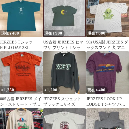
400
900
600
現在 ¥
現在 ¥
現在 ¥
JERZEES Tシャツ
US古着 JERZEES ヒマ
90s USA製 JERZEES ダ
FIELD DAY 2XL
ワリ プリント Tシャツ
ックスフンド 犬 アニマ
半袖 グリーン 3XL
ルTシャツ XL 白
1,250
1,200
400
¥
¥
現在 ¥
00S古着 JERZEES メイ
JERZEES スウェット
JERZEES LOOK UP
ン・ストリート・ブリ
ブラック Lサイズ
LODGE Tシャツ バー
ッジ スカイライン
ガンディ 半袖
ヤシの木