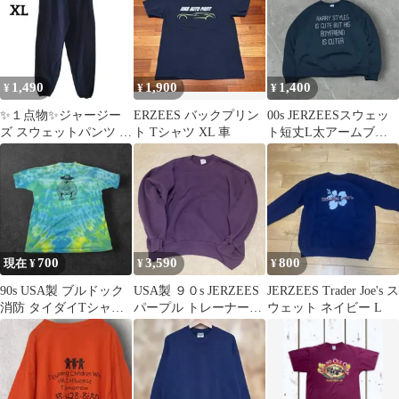
1,490
1,900
1,400
¥
¥
¥
✨１点物✨ジャージー
ERZEES バックプリン
00s JERZEESスウェッ
ズ スウェットパンツ ネ
ト Tシャツ XL 車
ト短丈L太アームブラ
イビー XL ゆるだぼ ヴ
ックY2Kトレーナー
ィンテージ
700
3,590
800
現在 ¥
¥
¥
90s USA製 ブルドック
USA製 ９０s JERZEES
JERZEES Trader Joe's ス
消防 タイダイTシャツ
パープル トレーナー
ウェット ネイビー L
シングルステッチ
2XL