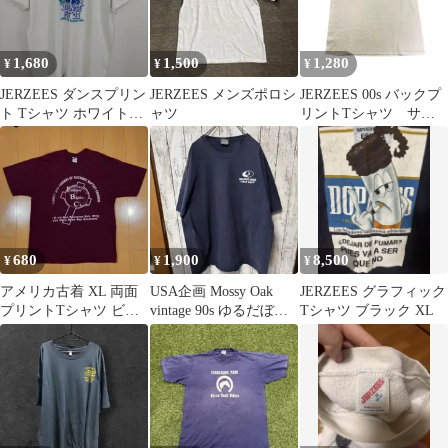
1,680
1,500
1,280
¥
¥
¥
JERZEES ダンスプリン
JERZEES メンズポロシ
JERZEES 00s バックプ
ト Tシャツ ホワイト
ャツ
リントTシャツ サー
USA古着 XL
フ系 古着 8f
680
1,900
8,500
¥
¥
¥
アメリカ古着 XL 両面
USA企画 Mossy Oak
JERZEES グラフィック
プリントTシャツ ビッ
vintage 90s ゆるだぼカ
Tシャツ ブラック XL
グサイズ エンジ
ットソー