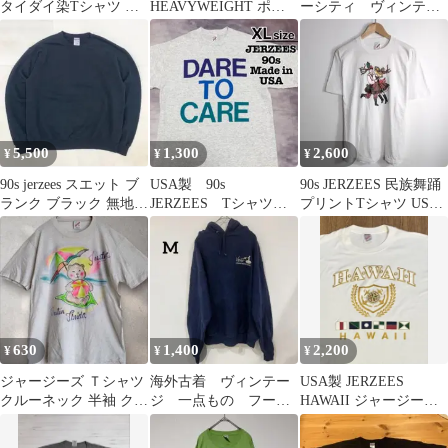
タイダイ染Tシャツ メ
HEAVYWEIGHT ポケ
ーシティ ヴィンテー
ンズ XL LL 2L 送料無
ットTシャツ ネイビー
ジ ビッグサイズ XL
料
L
ホワイト
5,500
1,300
2,600
¥
¥
¥
90s jerzees スエット ブ
USA製 90s
90s JERZEES 民族舞踊
ランク ブラック 無地
JERZEES Tシャツ
プリントTシャツ USA
ノームコア
XL ライトグレー 企
ヴィンテージ
業 プリント
630
1,400
2,200
¥
¥
¥
ジャージーズ Ｔシャツ
海外古着 ヴィンテー
USA製 JERZEES
クルーネック 半袖 クマ
ジ 一点もの フード
HAWAII ジャージー
Ｍ 灰 綿 普段着
付きパーカー ネイビー
ズ 00s ヴィンテージ
M