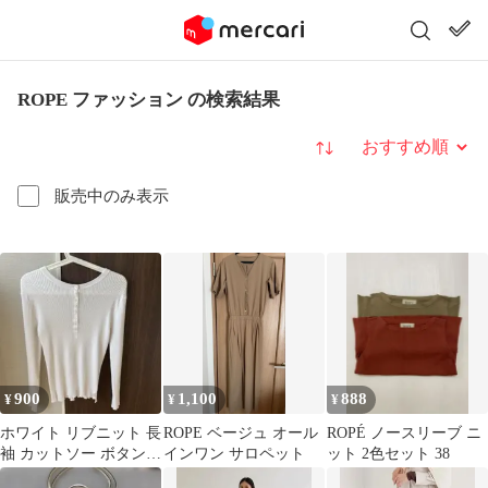
ROPE ファッション の検索結果
並び替え
販売中のみ表示
900
1,100
888
¥
¥
¥
ホワイト リブニット 長
ROPE ベージュ オール
ROPÉ ノースリーブ ニ
袖 カットソー ボタン付
インワン サロペット
ット 2色セット 38
き