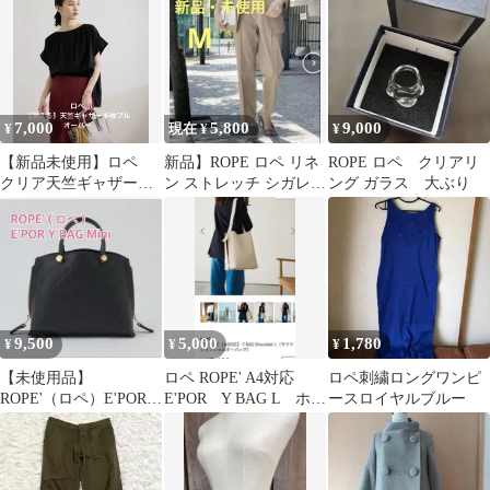
式典
7,000
5,800
9,000
¥
現在 ¥
¥
【新品未使用】ロペ
新品】ROPE ロペ リネ
ROPE ロペ クリアリ
クリア天竺ギャザー半
ン ストレッチ シガレッ
ング ガラス 大ぶり
袖プルオーバー
トパンツ ベージュブラ
ウン M
9,500
5,000
1,780
¥
¥
¥
【未使用品】
ロペ ROPE' A4対応
ロペ刺繍ロングワンピ
ROPE'（ロペ）E'POR Y
E'POR Y BAG L ホ
ースロイヤルブルー
BAG Mini
ワイト ショルダー