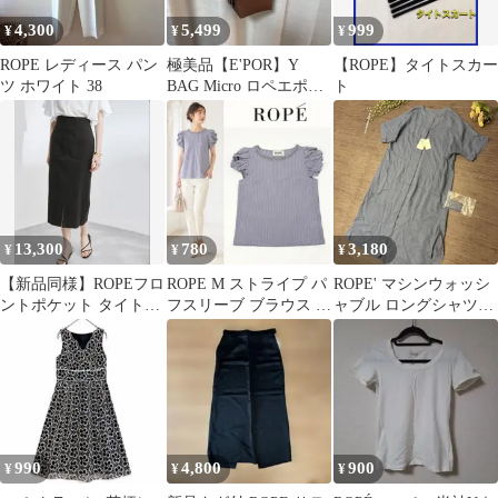
4,300
5,499
999
¥
¥
¥
ROPE レディース パン
極美品【E'POR】Y
【ROPE】タイトスカー
ツ ホワイト 38
BAG Micro ロペエポー
ト
ル ブラウン
13,300
780
3,180
¥
¥
¥
【新品同様】ROPEフロ
ROPE M ストライプ パ
ROPE' マシンウォッシ
ントポケット タイトス
フスリーブ ブラウス 半
ャブル ロングシャツワ
カート ブラックSサイ
袖
ンピース 青
ズ
990
4,800
900
¥
¥
¥