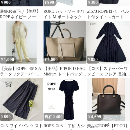
900
999
380
¥
¥
¥
最終お値下げ【美品】
ROPE カットソー ホワ
a1573 ROPEロペ ベル
ROPEネイビー ノース
イト M ボートネック 5
ト付タイトスカート
リーブ フリルドレス風
分袖 無地 A-girls
ミモレ丈 スリット
ワンピース
美スタイル
1,000
7,000
880
¥
¥
¥
【美品】ROPE' 36/ Sカ
【美品】E’POR D BAG
【ロペ】スキッパーワ
ラータックテーパード
Midium トートバッグ
ンピース フレア 長袖
パンツ ライムイエロー
2way
ドロスト 綿混 フェミニ
ン 紺 美品
899
400
4,699
¥
現在 ¥
¥
ロペ ワイドパンツ スト
ROPE ロペ 半袖 カシ
美品◎ROPÉ【E'POR】