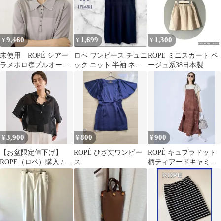
9,460
1,699
1,300
¥
¥
¥
未使用 ROPÉ シアー
ロペ ワンピース チュニ
ROPE ミニスカート ベ
ラメポロ襟プルオーバ
ック ニット 半袖 ネイ
ージュ系38日本製
ー 半袖 ニット グレ
ビー Mサイズ 美品 日
ー ポロシャツ
本製
3,900
800
900
¥
¥
¥
【お盆限定値下げ】
ROPÉ ひざ丈ワンピー
ROPÉ キュプラドット
ROPE（ロペ）購入 / コ
ス
柄ティアードキャミワ
ットンシアークロップ
ンピース
ドシャツ