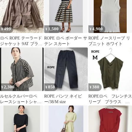
499
1,500
4,900
¥
¥
¥
ロペ ROPE テーラード
ROPE ロペ ボーダー サ
ROPÉ ノースリーブ リ
ジャケット 9AT ブラウ
テン スカート
ブニット ホワイト
ン 綿ポリ
2,300
850
380
¥
¥
¥
ルセルクルパーロペ
ROPE パンツ ネイビ
ROPEロペ フレンチス
レースショートシャ
ー/38/M size
リーブ ブラウス
ツ 訳あり
M オリーブ Ｖネッ
ク 薄手 1314