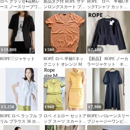
ロペ クラッセ♦︎花柄レ
新品タグ付 ROPE サテ
ROPÉ ロペ 半袖Uネ
ース ノースリーブワン
ンロングスカート ブラ
ックTシャツ カットソ
ピース【S】Aライン エ
ック
ー 半袖インナーTシ
レガント
ャツ M 白
19,000
500
7,400
¥
¥
¥
ROPE♡ジャケット
ROPÉ ロペ 半袖Vネッ
【新品】 ROPE ノーカ
クニット オレンジ M
ラージャケット ネイ
ビー ストレッチ 40
L
3,250
900
7,900
¥
¥
¥
ROPE ロペ ラッフル フ
ロペ イエロー セットア
ROPE✨バルーンスリー
リル ブラウス 38 ホワ
ップ スーツ スカート
ブジャージーワンピー
イト 白 ビッグカラー
半袖ジャケット M 黄色
ス