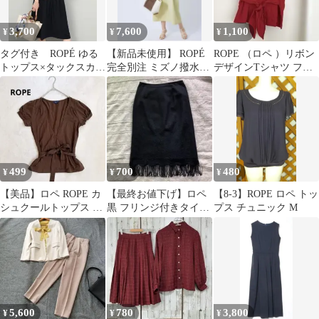
3,700
7,600
1,100
¥
¥
¥
タグ付き ROPÉ ゆる
【新品未使用】 ROPÉ
ROPE （ロペ ）リボン
トップス×タックスカー
完全別注 ミズノ撥水ウ
デザインTシャツ フレ
トセットアップ上下セ
ェストタックワンピー
ンチスリーブ 赤 綿
ット
ス ロング丈
100%
499
700
480
¥
¥
¥
【美品】ロペ ROPE カ
【最終お値下げ】ロペ
【8-3】ROPE ロペ トッ
シュクールトップス M
黒 フリンジ付きタイト
プス チュニック M
ブラウン 半袖 リボン
スカート 花柄
5,600
780
3,800
¥
¥
¥