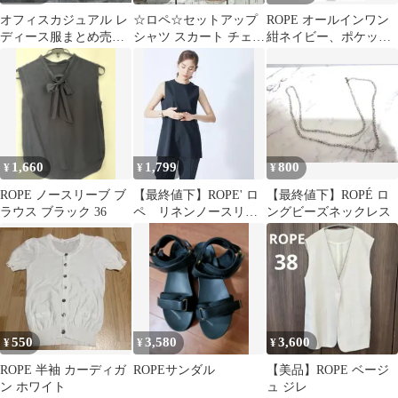
オフィスカジュアル レ
☆ロペ☆セットアップ
ROPE オールインワン
ディース服まとめ売り
シャツ スカート チェッ
紺ネイビー、ポケット
コーデ売り セットアッ
ク ロゴ 総柄 レッド 7
デザイン FREE
プＳ
号 長袖
1,660
1,799
800
¥
¥
¥
ROPE ノースリーブ ブ
【最終値下】ROPE' ロ
【最終値下】ROPÉ ロ
ラウス ブラック 36
ペ リネンノースリー
ングビーズネックレス
ブシャツ
550
3,580
3,600
¥
¥
¥
ROPE 半袖 カーディガ
ROPEサンダル
【美品】ROPE ベージ
ン ホワイト
ュ ジレ