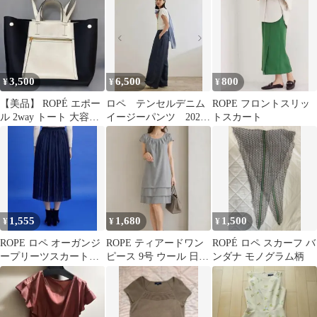
3,500
6,500
800
¥
¥
¥
【美品】 ROPÉ エポー
ロペ テンセルデニム
ROPE フロントスリッ
ル 2way トート 大容量
イージーパンツ 2025
トスカート
ポケット付 撥水加工
年 27500円 新品タグ付
き
1,555
1,680
1,500
¥
¥
¥
ROPE ロペ オーガンジ
ROPE ティアードワン
ROPÉ ロペ スカーフ バ
ープリーツスカート＋
ピース 9号 ウール 日本
ンダナ モノグラム柄
アンダースカート
製