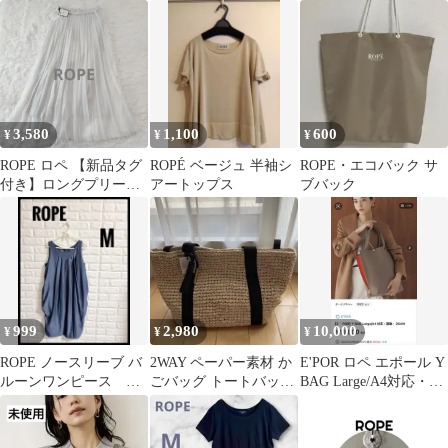
3,580
1,100
600
¥
¥
¥
ROPE ロペ 【新品タグ
ROPÉ ベージュ 半袖シ
ROPE・エコバック サ
付き】ロングプリーツ
アートップス
ブバック
スカート 36 ウエストゴ
ム
999
2,980
10,000
¥
¥
¥
ROPE ノースリーブ バ
2WAY ペーパー素材 か
E'POR ロペ エポール Y
ルーンワンピース ト
ごバッグ トートバッグ
BAG Large/A4対応・通
ップス Mサイズ ブルー
ショルダーバッグ
勤バッグ