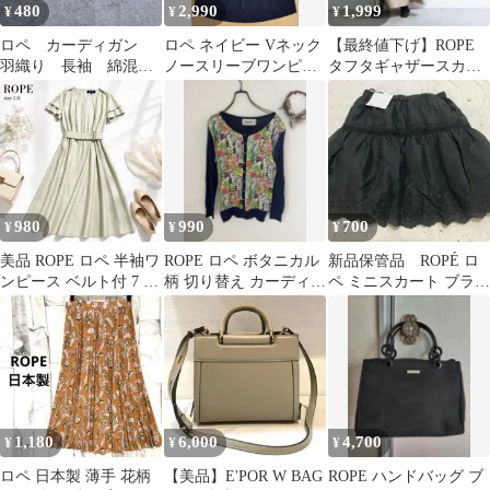
480
2,990
1,999
¥
¥
¥
ロペ カーディガン
ロペ ネイビー Vネック
【最終値下げ】ROPE
羽織り 長袖 綿混
ノースリーブワンピー
タフタギャザースカー
シンプル カジュア
ス 36
ト/ブラウンモカ36
ル オトナカワイイM
980
990
700
¥
¥
¥
美品 ROPE ロペ 半袖ワ
ROPE ロペ ボタニカル
新品保管品 ROPÉ ロ
ンピース ベルト付 7 S
柄 切り替え カーディガ
ペ ミニスカート ブラッ
上品
ン ネイビー M
ク9号
1,180
6,000
4,700
¥
¥
¥
ロペ 日本製 薄手 花柄
【美品】E'POR W BAG
ROPE ハンドバッグ ブ