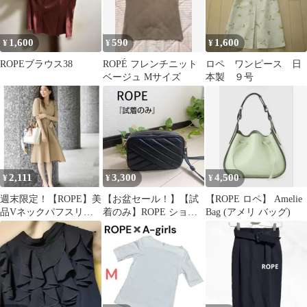
1,600
590
1,600
¥
¥
¥
ROPEブラウス38
ROPÉ フレンチニット
ロペ ワンピース 日
ベージュ Mサイズ
本製 ９号
2,111
3,300
4,500
¥
¥
¥
週末限定！【ROPE】美
【お盆セール！】【試
【ROPE ロペ】 Amelie
品Vネックパフスリー
着のみ】ROPE ショル
Bag (アメリ バッグ)
ブワンピース 38
ダーバッグ ブラック