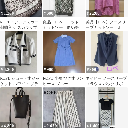
1,200
600
2,200
¥
¥
¥
ROPE／フレアスカート
良品 ロペ ニット
美品【ロペ】ノースリ
刺繍入り スカラップ ホ
カットソー 斜めチェ
ーブカットソー ボウ
ワイト×ブラウン FREE
ック ラグラン 毛
タイ風 可愛いピンク
30% M
色
3,200
980
900
¥
¥
¥
ROPÉ ショート丈ジャ
ROPE 半袖 ひざ丈ワン
ネイビー ノースリーブ
ケット ホワイト ブラッ
ピース ブルー
ブラウス バックリボ
ク パイピング
ン ロペ
4,800
2,650
1,400
¥
¥
¥