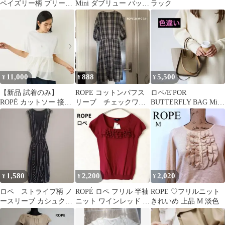
ペイズリー柄 プリーツ
Mini ダブリュー バッグ
ラック
スカート ロング丈 裏地
ミニ 2way
あり 橙
11,000
888
5,500
¥
¥
¥
【新品 試着のみ】
ROPE コットンパフス
ロペ/E'POR
ROPÉ カットソー 接触
リーブ チェックワン
BUTTERFLY BAG Mini
冷感・汗染み防止加
ピース 38サイズ M
アイボリー
工・吸水速乾
くらい
1,580
2,200
2,020
¥
¥
¥
ロペ ストライプ柄 ノ
ROPÉ ロペ フリル 半袖
ROPE ♡フリルニット
ースリーブ カシュクー
ニット ワインレッド M
きれいめ 上品 M 淡色
ルワンピース ベルト付
サイズ 新品未使用 タグ
き ネイビー
付き