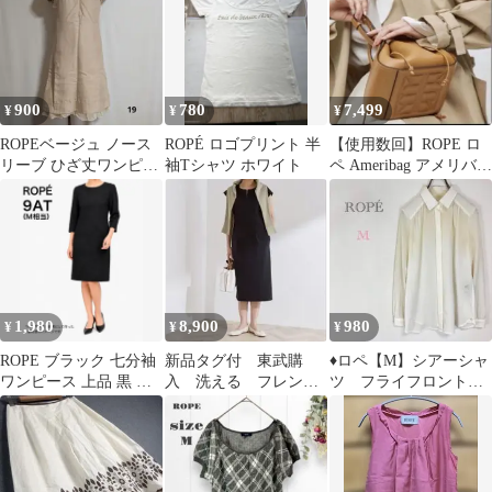
900
780
7,499
¥
¥
¥
ROPEベージュ ノース
ROPÉ ロゴプリント 半
【使用数回】ROPE ロ
リーブ ひざ丈ワンピー
袖Tシャツ ホワイト
ペ Ameribag アメリバッ
ス
グ
1,980
8,900
980
¥
¥
¥
ROPE ブラック 七分袖
新品タグ付 東武購
♦︎ロペ【M】シアーシャ
ワンピース 上品 黒 シ
入 洗える フレンチ
ツ フライフロント
ンプル
スリーブワンピース
長袖 日本製 綺麗
受験 保護者会
め カジュアル