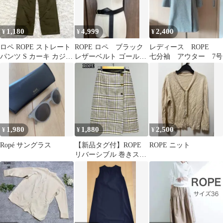
1,180
4,999
2,400
¥
¥
¥
ロペ ROPE ストレート
ROPE ロペ ブラック
レディース ROPE
パンツ S カーキ カジュ
レザーベルト ゴールド
七分袖 アウター 7号
アル コットン100%
金具
1,980
1,880
2,500
¥
¥
¥
Ropé サングラス
【新品タグ付】ROPE
ROPE ニット
リバーシブル 巻きスカ
ート チェック ウール
38 M