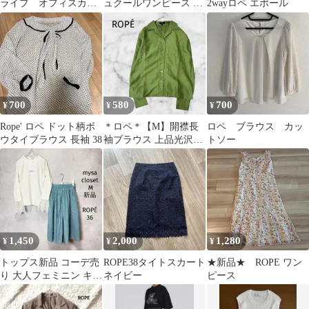
ライプ オフィスカジ
ュクールワンピース ネ
2wayロペ エポール
ュアル ネイビー 36 S
イビー M
700
580
700
¥
¥
¥
Rope' ロペ ドット柄ボ
＊ロペ＊【M】開襟長
ロペ ブラウス カッ
ウタイブラウス 長袖 38
袖ブラウス 上品光沢シ
トソー
ャンタン生地 オフィ
スカジュアル
1,450
2,000
1,280
¥
¥
¥
トップス新品 コーデ売
ROPE38タイトスカート
★新品★ ROPE ワン
り 大人フェミニン キレ
ネイビー
ピース
イめ ロペ スカートセッ
ト MS