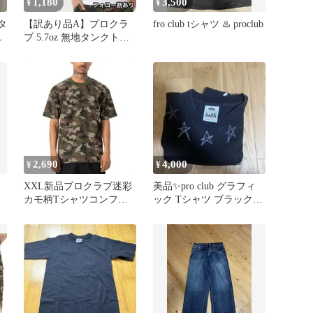
1,180
3,500
¥
¥
タ
【訳あり品A】プロクラ
fro club tシャツ ♨️ proclub
L
ブ 5.7oz 無地タンクトッ
プ インナー 白 M
2,690
4,000
¥
¥
イ
XXL新品プロクラブ迷彩
美品✨️pro club グラフィ
カモ柄Tシャツコンフォ
ック Tシャツ ブラック
ートティーシャツproclub
XL