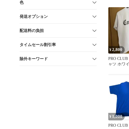
色
トL未使用
発送オプション
配送料の負担
タイムセール割引率
2,800
¥
PRO CLUB 
除外キーワード
ャツ ホワイ
1,000
¥
PRO CLU