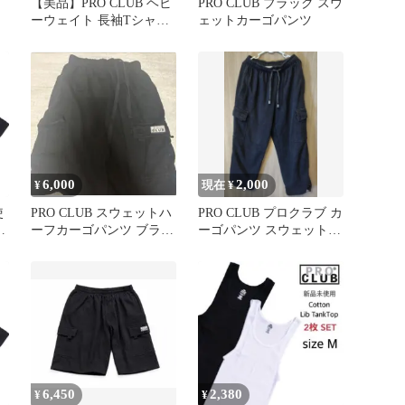
シ
【美品】PRO CLUB ヘビ
PRO CLUB ブラック スウ
ーウェイト 長袖Tシャツ
ェットカーゴパンツ
ホワイト XL
6,000
2,000
¥
現在 ¥
使
PRO CLUB スウェットハ
PRO CLUB プロクラブ カ
ト
ーフカーゴパンツ ブラッ
ーゴパンツ スウェットパ
ク XL
ンツ ブラック L
6,450
2,380
¥
¥