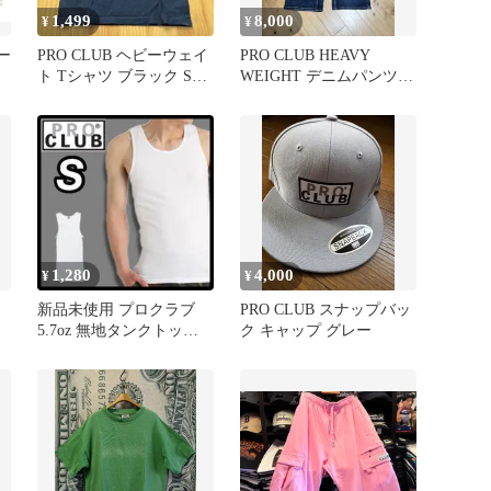
1,499
8,000
¥
¥
ー
PRO CLUB ヘビーウェイ
PRO CLUB HEAVY
ト Tシャツ ブラック Sサ
WEIGHT デニムパンツ
イズ
32
1,280
4,000
¥
¥
新品未使用 プロクラブ
PRO CLUB スナップバッ
5.7oz 無地タンクトップ
ク キャップ グレー
ネ
インナー 白 S