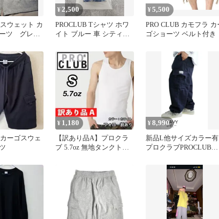
2,500
5,500
¥
¥
B スウェット カ
PROCLUB Tシャツ ホワ
PRO CLUB カモフラ カ
ーツ グレ
イト ブルー 車 シティー
ゴショーツ ベルト付き
ボーイM 90s y2k
1,180
8,990
¥
¥
UB カーゴスウェ
【訳あり品A】プロクラ
新品L他サイズカラー有
ツ
ブ 5.7oz 無地タンクトッ
プロクラブPROCLUBス
プ インナー 白 S
ウェットカーゴパンツ
イビー紺