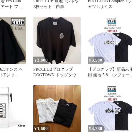
Pro Club
PRO CLUB 無地 Tシャツ
PRO CLUB Compton T
 アート フォ
2枚セット 白黒
ャツ Lサイズ
L
2,800
3,580
¥
¥
/6.5オンス ヘ
PROCLUBプロクラブ
【プロクラブ】新品未
トTシャ
DOGTOWN ドッグタウン
用 無地 5.8 コンフォー
ブラック
Tシャツ 半袖 XL
半袖Tシャツ 白 黒 L
1,600
3,780
¥
¥