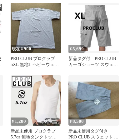
900
5,699
現在 ¥
¥
使
PRO CLUB プロクラブ
新品タグ付 PRO CLUB
ク
5XL 無地T ヘビーウェイ
カーゴショーツ スウェッ
ト 白Tシャツ
ト グレー XL裏起毛
1,280
8,500
¥
¥
ウ
新品未使用 プロクラブ
新品未使用タグ付き
5.7oz 無地タンクトップ
PRO CLUB スウェット カ