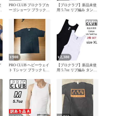
使
PRO CLUB プロクラブカ
【プロクラブ】新品未使
ト
ーゴショーツ ブラック
用 5.7oz リブ編み タンク
3XL ヘビーウェイト
トップ 白 黒 M 2枚
900
2,380
¥
¥
イ
PRO CLUB ヘビーウェイ
【プロクラブ】新品未使
ト Tシャツ ブラック Lサ
用 5.7oz リブ編み タンク
イズ
トップ 白 黒 XL 2枚