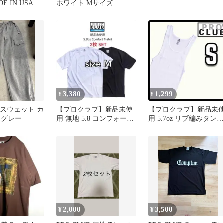
DE IN USA
ホワイト Mサイズ
3,380
1,299
¥
¥
B スウェット カ
【プロクラブ】新品未使
【プロクラブ】新品未
 グレー
用 無地 5.8 コンフォート
用 5.7oz リブ編みタン
半袖Tシャツ 白 黒 M
トップ 白 ホワイト S
2,000
3,500
¥
¥