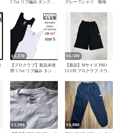
5.7oz リブ編み タンクト
グレー Tシャツ 無地
ップ ブラック Sサイズ
2,370
6,500
¥
¥
使
【プロクラブ】新品未使
【新品】Mサイズ PRO
ク
用 5.7oz リブ編み タンク
CLUB プロクラブ スウェ
トップ 白 黒 S 2枚
ット カーゴショーツ 黒
2,000
6,000
¥
¥