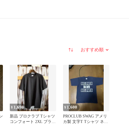
並び替え
1,690
1,600
¥
¥
ン
新品 プロクラブ Tシャツ
PROCLUB SWAG アメリ
コンフォート 2XL ブラッ
カ製 文字T Tシャツ ネイ
ク
ビー 肉厚