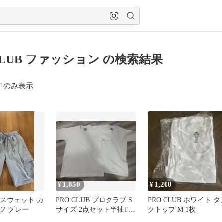
CLUB ファッション の検索結果
中のみ表示
1,850
1,200
¥
¥
B スウェット カ
PRO CLUB プロクラブ S
PRO CLUB ホワイト タ
ツ グレー
サイズ 2点セット半袖Tシ
クトップ M 1枚
ャツ ホワイト 白