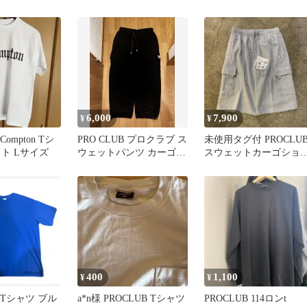
訳あり
PROCLUB ストリート
6,000
7,900
¥
¥
Compton Tシ
PRO CLUB プロクラブ ス
未使用タグ付 PROCLU
ト Lサイズ
ウェットパンツ カーゴパ
スウェットカーゴショ
ンツ ヘビーウェイト
ツ サイズXL 膝下
400
1,100
¥
¥
B Tシャツ ブル
a*n様 PROCLUB Tシャツ
PROCLUB 114ロンt