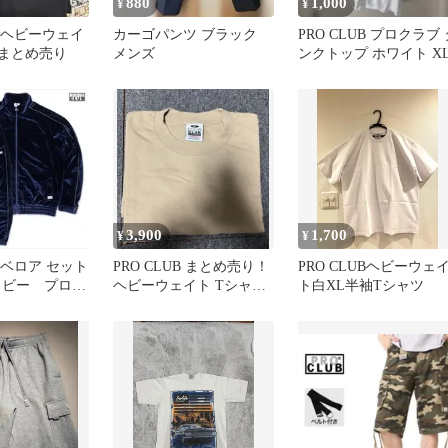
880
1,000
¥
¥
UB ヘビーウェイ
カーゴパンツ ブラック
PRO CLUB プロクラブ 
ツまとめ売り
メンズ
ンクトップ ホワイト X
3,900
1,700
¥
¥
B ベロア セット
PRO CLUB まとめ売り！
PRO CLUBヘビーウェ
イビー プロク
ヘビーウェイト Tシャツ
ト白XL半袖Tシャツ
XL、2XL、3XL