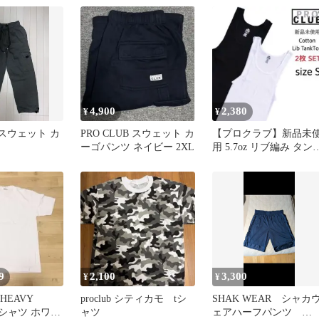
4,900
2,380
¥
¥
B スウェット カ
PRO CLUB スウェット カ
【プロクラブ】新品未
ーゴパンツ ネイビー 2XL
用 5.7oz リブ編み タン
トップ 白 黒 S 2枚
9
2,100
3,300
¥
¥
 HEAVY
proclub シティカモ tシ
SHAK WEAR シャカ
 Tシャツ ホワイ
ャツ
ェアハーフパンツ