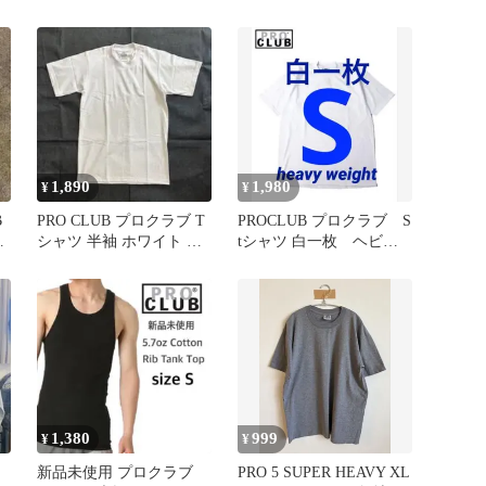
インナー 白 ホワイト S
ーゴショーツ グレー L
1,890
1,980
¥
¥
B
PRO CLUB プロクラブ T
PROCLUB プロクラブ S
ー
シャツ 半袖 ホワイト 白
tシャツ 白一枚 ヘビー
Sサイズ
ウェイト 新品 半袖
1,380
999
¥
¥
新品未使用 プロクラブ
PRO 5 SUPER HEAVY XL