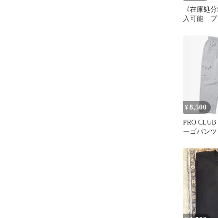
《在庫処分
入可能 プ
チェーン 
8,500
¥
PRO CLU
ーゴパンツ 