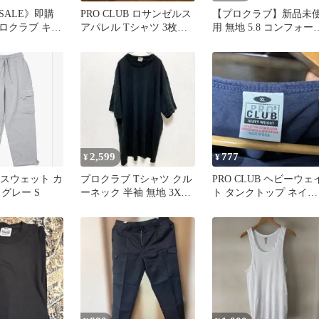
SALE》即購
PRO CLUB ロサンゼルス
【プロクラブ】新品未
ロクラブ キー
アパレル Tシャツ 3枚セ
用 無地 5.8 コンフォー
ライターケース
ット
半袖Tシャツ 白 黒 XL
2,599
777
¥
¥
B スウェット カ
プロクラブ Tシャツ クル
PRO CLUB ヘビーウェ
グレー S
ーネック 半袖 無地 3XL
ト タンクトップ ネイビ
黒 コットン ストリート
ー XL