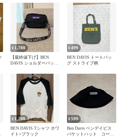
1,780
499
¥
¥
ツ
【最終値下げ】BEN
BEN DAVIS トートバッ
DAVIS ショルダーバッグ
グ ストライプ柄
ブラック パープル
1,200
599
¥
¥
ベ
BEN DAVIS Tシャツ ホワ
Ben Davis ベンデイビス
ラ
イト×ブラック
バケットハット コーデ