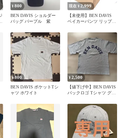
800
2,999
¥
現在 ¥
ジ
BEN DAVIS ショルダー
【未使用】BEN DAVIS
ン
バッグ パープル 紫
ベイカーパンツ リップス
トップコットン
800
2,500
¥
¥
BEN DAVIS ポケットTシ
【値下げ中】BEN DAVIS
ャツ ホワイト
バックロゴ Tシャツ グレ
ー