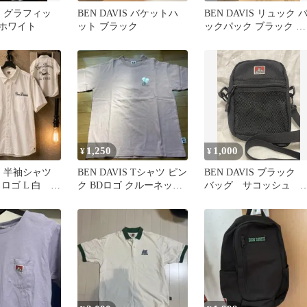
IS グラフィッ
BEN DAVIS バケットハ
BEN DAVIS リュック 
 ホワイト
ット ブラック
ックパック ブラック ベ
ンデイビス
1,250
1,000
¥
¥
IS 半袖シャツ
BEN DAVIS Tシャツ ピン
BEN DAVIS ブラック
ロゴ L 白 ワ
ク BDロゴ クルーネッ
バッグ サコッシュ 
 古着
ク Lサイズ美品
ンデイビス