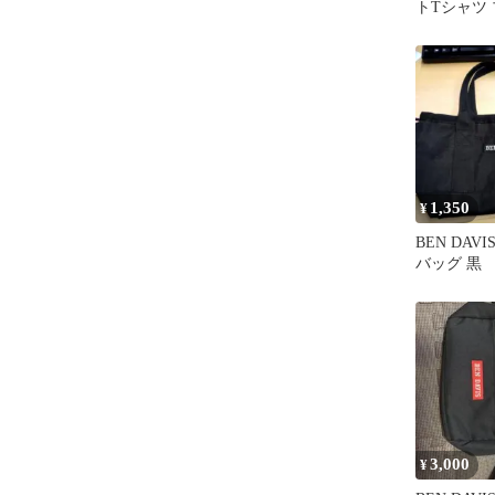
トTシャツ
1,350
¥
BEN DAV
バッグ 黒
3,000
¥