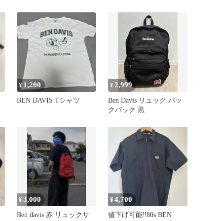
ス
ュロイ 黒 ブラック
1,200
2,999
¥
¥
BEN DAVIS Tシャツ
Ben Davis リュック バッ
クパック 黒
3,000
4,700
¥
¥
Ben davis 赤 リュックサ
値下げ可能‼️80s BEN