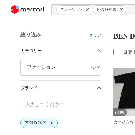
ンツにスキップ
ファッション
BEN DAVIS
絞り込み
BEN
クリア
カテゴリー
販売
ブランド
800
¥
あーさん様
BEN DAVIS