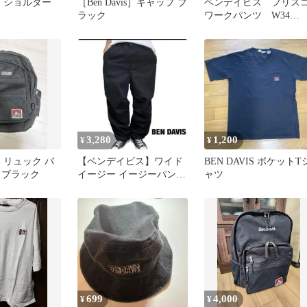
IS ショルダー
［Ben Davis］キャップ ブ
ベンデイビス フリス
ラック
ワークパンツ W34
MADE IN USA
3,280
1,200
¥
¥
IS リュック バ
【ベンデイビス】ワイド
BEN DAVIS ポケットT
 ブラック
イージー イージーパンツ
ャツ
裾ドローコード ブラック
L
699
4,000
¥
¥