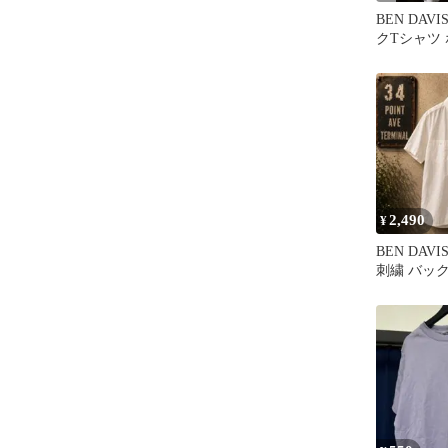
BEN DAV
クTシャツ
2,490
¥
BEN DAV
刺繍 バック
ークシャツ