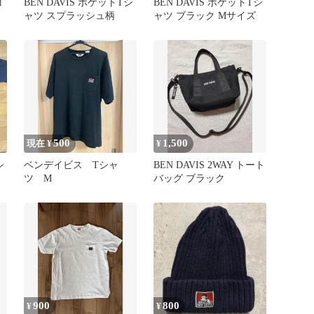
コ
BEN DAVIS ポケットTシ
BEN DAVIS ポケットTシ
ャツ スプラッシュ柄
ャツ ブラック Mサイズ
500
1,500
現在 ¥
¥
シ
ベンデイビス Tシャ
BEN DAVIS 2WAY トート
ツ M
バッグ ブラック
900
800
¥
¥