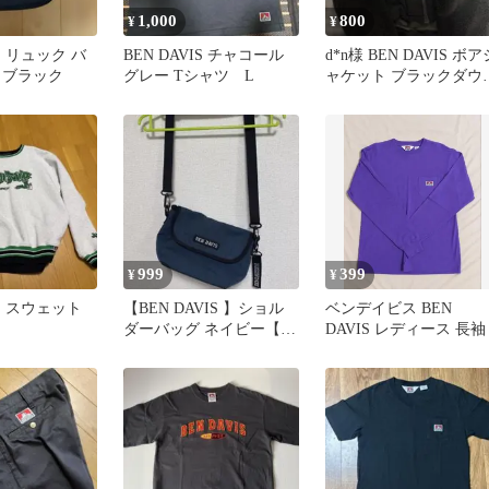
1,000
800
¥
¥
IS リュック バ
BEN DAVIS チャコール
d*n様 BEN DAVIS ボア
 ブラック
グレー Tシャツ L
ャケット ブラックダウ
L ベンデイビス
999
399
¥
¥
IS スウェット
【BEN DAVIS 】ショル
ベンデイビス BEN
ダーバッグ ネイビー【美
DAVIS レディース 長袖
品】