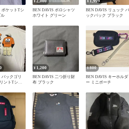
2,000
1,999
¥
¥
IS ポケットTシ
BEN DAVIS ポロシャツ
BEN DAVIS リュック 
プル
ホワイト グリーン
ックパック ブラック
0
1,200
800
¥
¥
IS バックゴリ
BEN DAVIS 二つ折り財
BEN DAVIS キーホルダ
リントTシャ
布 ブラック
ー ミニポーチ