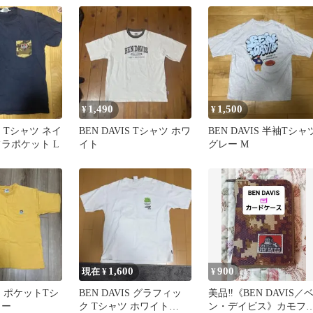
1,490
1,500
¥
¥
IS Tシャツ ネイ
BEN DAVIS Tシャツ ホワ
BEN DAVIS 半袖Tシャ
フラポケット L
イト
グレー M
1,600
900
現在 ¥
¥
IS ポケットTシ
BEN DAVIS グラフィッ
美品‼️《BEN DAVIS／
ロー
ク Tシャツ ホワイト
ン・デイビス》カモフ