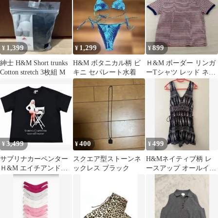
1,399
1,299
899
¥
¥
¥
紳士 H&M Short trunks
H&M ボタニカル柄 ビ
Ｈ&M ボーダー リンガ
Cotton stretch 3枚組 M
キニ セパレート水着
ーTシャツ レッド ネイ
ビー
3,499
400
499
¥
¥
¥
サブリナカーペンター
スクエア型ストーンネ
H&Mネイティブ柄 レ
Ｈ&M エイチアンドエ
ックレス ブラック
ースアップ オールイン
ム Tシャツ XL
ワン 36サイズ