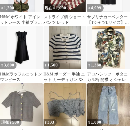
1,200
1,000
4,999
¥
現在 ¥
¥
H&M ホワイト アイレ
ストライプ柄 ショート
サブリナカーペンター
ットレース 半袖ブラウ
パンツ レッド
【TシャツLサイズ】
ス
H&M
3,800
1,500
1,380
¥
¥
¥
H&Mラッフルコットン
H&M ボーダー 半袖 ニ
アロハシャツ ボタニ
ワンピース
ット カーディガン XS
カル柄 開襟 オシャレ
半袖シャツ
500
333
1,000
現在 ¥
¥
¥