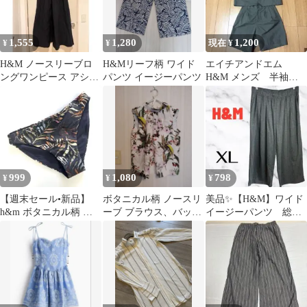
1,555
1,280
1,200
¥
¥
現在 ¥
H&M ノースリーブロ
H&Mリーフ柄 ワイド
エイチアンドエム
ングワンピース アシン
パンツ イージーパンツ
H&M メンズ 半袖セ
メトリー Sブラック
ットアップ オリーブ
カーキ 上下Sサイズ
999
1,080
798
¥
¥
¥
【週末セール•新品】
ボタニカル柄 ノースリ
美品✨【H&M】ワイド
h&m ボタニカル柄 ビ
ーブ ブラウス、バック
イージーパンツ 総ゴ
キニ ボトムのみ EUR
リボン
ム ヘリンボーン ダ
32
ークグレー XL