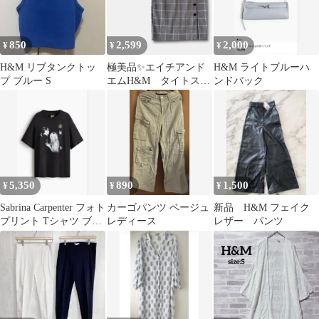
850
2,599
2,000
¥
¥
¥
H&M リブタンクトッ
極美品✨エイチアンド
H&M ライトブルーハ
プ ブルー S
エムH&M タイトスカ
ンドバック
ート膝ひざ丈チェック
柄ラップ風 グレー
5,350
890
1,500
¥
¥
¥
Sabrina Carpenter フォト
カーゴパンツ ベージュ
新品 H&M フェイク
プリント Tシャツ ブラ
レディース
レザー パンツ
ック H&M