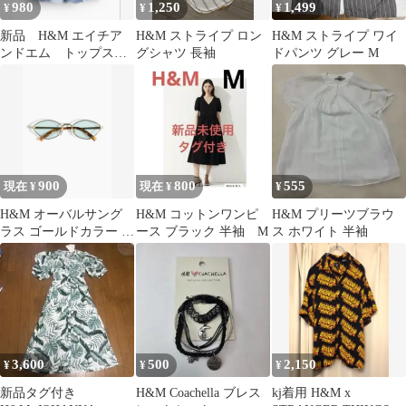
980
1,250
1,499
¥
¥
¥
新品 H&M エイチア
H&M ストライプ ロン
H&M ストライプ ワイ
ンドエム トップス
グシャツ 長袖
ドパンツ グレー M
タイストラップ刺繍ワ
ンピース S
900
800
555
現在 ¥
現在 ¥
¥
H&M オーバルサング
H&M コットンワンピ
H&M プリーツブラウ
ラス ゴールドカラー 完
ース ブラック 半袖 M
ス ホワイト 半袖
売色
3,600
500
2,150
¥
¥
¥
新品タグ付き
H&M Coachella ブレス
kj着用 H&M x