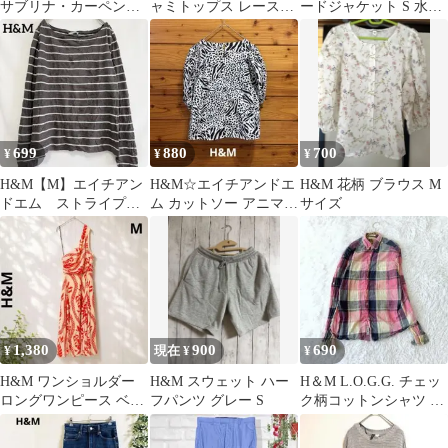
サブリナ・カーペンタ
ャミトップス レースキ
ードジャケット S 水色
ー Tシャツ M
ャミソール ok.soonさん
セレモニー
着
699
880
700
¥
¥
¥
H&M【M】エイチアン
H&M☆エイチアンドエ
H&M 花柄 ブラウス M
ドエム ストライプ柄
ム カットソー アニマル
サイズ
長袖Tシャツ ブラウン
柄 パフスリーブ シャツ
系ボーダー
五分袖
1,380
900
690
¥
現在 ¥
¥
H&M ワンショルダー
H&M スウェット ハー
H＆M L.O.G.G. チェッ
ロングワンピース ベー
フパンツ グレー S
ク柄コットンシャツ ユ
ジュ×赤 総柄 M リゾー
ニセックス
ト