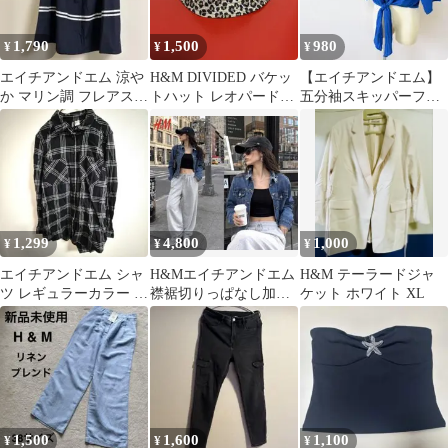
1,790
1,500
980
¥
¥
¥
エイチアンドエム 涼や
H&M DIVIDED バケッ
【エイチアンドエム】
か マリン調 フレアスカ
トハット レオパード
五分袖スキッパーフロ
ート Mサイズ
柄 ナイロン
ントタイブラウス M
サイズ 青ブルー
1,299
4,800
1,000
¥
¥
¥
エイチアンドエム シャ
H&Mエイチアンドエム
H&M テーラードジャ
ツ レギュラーカラー チ
襟裾切りっぱなし加工
ケット ホワイト XL
ェック柄 S 黒 綿 お出
デニムジャケット レー
かけ
ディス未使用
1,500
1,600
1,100
¥
¥
¥