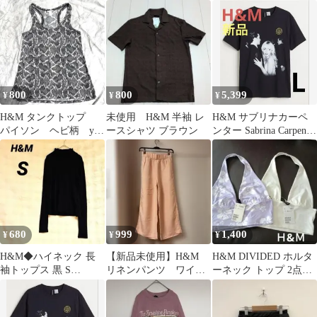
アイボリー ブルー レー
ヨン
800
800
5,399
¥
¥
¥
H&M タンクトップ
未使用 H&M 半袖 レ
H&M サブリナカーペ
パイソン ヘビ柄 y2k
ースシャツ ブラウン
ンター Sabrina Carpenter
平成ギャル
Tシャツ L
680
999
1,400
¥
¥
¥
H&M◆ハイネック 長
【新品未使用】H&M
H&M DIVIDED ホルタ
袖トップス 黒 S
リネンパンツ ワイド
ーネック トップ 2点セ
LivaEco ビスコース エ
パンツ ピンクベージ
ット
ラスタン
ュ サイズXS