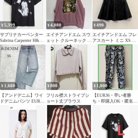
5,399
4,080
490
¥
¥
¥
サブリナカーペンター
エイチアンドエム スウ
エイチアンドエム フレ
Sabrina Carpenter H&M
ェット クルーネック プ
アスカート ミニ XS 黒
Tシャツ M
リント M 紫 綿 猫
合成皮革 小さいサイズ
Y2K
1,680
800
1,000
¥
¥
¥
【アンドデニム】ワイ
フリル襟ストライプシ
【EUR36・早い者勝
ドデニムパンツ EUR36
ョート丈ブラウス
ち・即購入OK・匿名配
ハイウエスト レディー
送】 H&M 花柄カジュ
ス Gパン
アルパンツ