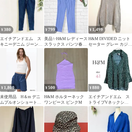
380
799
1,499
¥
¥
¥
エイチアンドエム ス
美品✨H&M レディース
​H&M DIVIDED ニット
キニーデニム ジーン
スラックス パンツ春夏
セーター グレー カジュ
ズ M ハイウェスト
ブルー水色L〜XL
アル シンプル
カジュアル 楽ちん
1,800
500
880
¥
¥
¥
未使用品 H＆m デニ
H&M ホルターネック
エイチアンドエム ス
ムプルオンショートパ
ワンピース ピンクM
トライプVネックシャ
ンツ ウエストゴム 今
ツ ゆるだぼ オーバ
期
ーシャツ グリーン