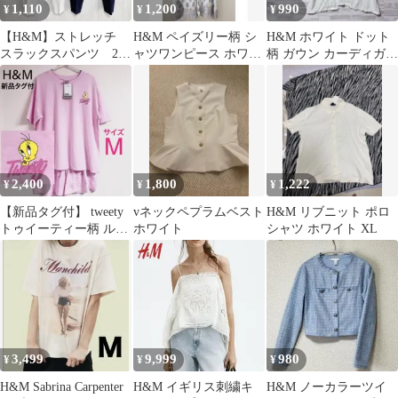
1,110
1,200
990
¥
¥
¥
【H&M】ストレッチ
H&M ペイズリー柄 シ
H&M ホワイト ドット
スラックスパンツ 2枚
ャツワンピース ホワイ
柄 ガウン カーディガン
セット オフィスカジ
ト
S
ュアル 通勤 S
2,400
1,800
1,222
¥
¥
¥
【新品タグ付】 tweety
vネックペプラムベスト
H&M リブニット ポロ
トゥイーティー柄 ルー
ホワイト
シャツ ホワイト XL
ムウェア パジャマ M
ピンク
3,499
9,999
980
¥
¥
¥
H&M Sabrina Carpenter
H&M イギリス刺繍キ
H&M ノーカラーツイ