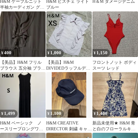
H&M ケーブルニット
H&M ビスチェ ライト
H＆M ダメージデニム
半袖カーディガン グレ
ブルー
ー
400
1,000
1,150
¥
¥
¥
【美品】H&M フリル
【美品】H&M
フロントノット ボディ
ブラウス 五分袖 ブラッ
DIVIDEDラッフルディ
スーツ レッド
ク
テールコットンシャツ
ノースリーブXS
1,499
1,100
1,400
¥
¥
¥
H&M ベーシック ノ
H&M CREATIVE
新品未使用★ H&M 青
ースリーブロングワン
DIRECTOR 刺繍 キャッ
と白のフローラルキャ
ピース ブラック カジュ
プ ネイビー
ミワンピース