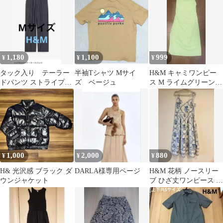
1,180
1,100
999
¥
¥
¥
タック入り テーラー
半袖Tシャツ Mサイ
H&M キャミワンピー
ドパンツ ストライプ
ズ ベージュ
ス M ライムグリーン
《★最終値下げ価格》
サイドスリット ロング
ワンピース
1,000
2,000
880
¥
¥
¥
H& 光沢感 ブラック ダ
DARLA様専用ページ
H&M 花柄 ノースリー
ウンジャケット
ブ ひざ丈ワンピース ブ
ルー ホワイト