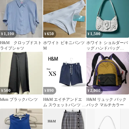
アル 無地
1,100
650
1,500
¥
¥
¥
H&M クロップドスト
ホワイト ビキニパンツ
ホワイト ショルダーバ
ライプシャツ
M
ッグ ハンドバッグ
H&M
500
890
2,000
¥
¥
¥
h&m ブラックパンツ
H&M エイチアンドエ
H&M リュック バック
ム スウェットパンツ ハ
パック マルチカラー
ーフパンツ ネイビー S
相当