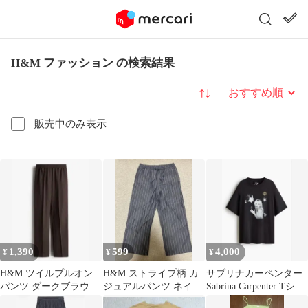
H&M ファッション の検索結果
並び替え
販売中のみ表示
1,390
599
4,000
¥
¥
¥
H&M ツイルプルオン
H&M ストライプ柄 カ
サブリナカーペンター
パンツ ダークブラウン
ジュアルパンツ ネイビ
Sabrina Carpenter Tシャ
XXL エイチアンドエム
ー
ツXLサイズ