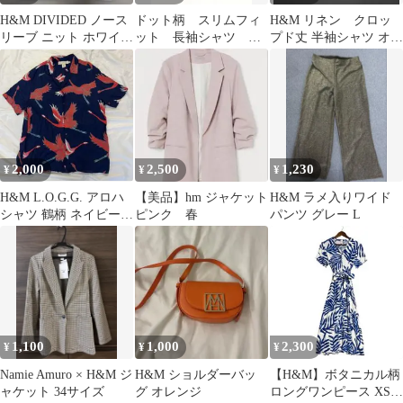
H&M DIVIDED ノース
ドット柄 スリムフィ
H&M リネン クロッ
リーブ ニット ホワイト
ット 長袖シャツ ネ
プド丈 半袖シャツ オフ
XS
イビー ビジネスカジ
ホワイト S
ュアル
2,000
2,500
1,230
¥
¥
¥
H&M L.O.G.G. アロハ
【美品】hm ジャケット
H&M ラメ入りワイド
シャツ 鶴柄 ネイビー
ピンク 春
パンツ グレー L
XL
1,100
1,000
2,300
¥
¥
¥
Namie Amuro × H&M ジ
H&M ショルダーバッ
【H&M】ボタニカル柄
ャケット 34サイズ
グ オレンジ
ロングワンピース XS