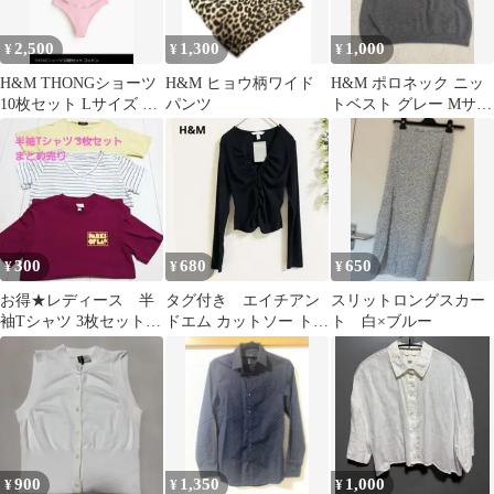
2,500
1,300
1,000
¥
¥
¥
H&M THONGショーツ
H&M ヒョウ柄ワイド
H&M ポロネック ニッ
10枚セット Lサイズ コ
パンツ
トベスト グレー Mサイ
ットン
ズ
300
680
650
¥
¥
¥
お得★レディース 半
タグ付き エイチアン
スリットロングスカー
袖Tシャツ 3枚セット
ドエム カットソー トッ
ト 白×ブルー
まとめ売り 最終価格
プス XS 黒 シンプ
ル タイト ✨
900
1,350
1,000
¥
¥
¥