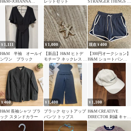
H&M×JOHANNA
レットセット
STRANGER THINGS 半
ORTIZ ワンピース ボ
袖シャツ
タニカル リネン
1,111
1,000
400
¥
¥
現在 ¥
H&M 半袖 オールイ
【新品】H&M ヒトデ
【300円オークション】
ンワン ブラック
モチーフ ネックレス ゴ
H&M ショートパンツ
ールド
ネイビー ホワイトパイ
ピング S
400
1,400
1,100
¥
¥
¥
H&M 長袖シャツ ブラ
ブラック セットアップ
H&M CREATIVE
ック スタンドカラー
パンツ トップス
DIRECTOR 刺繍 キャッ
プ ホワイト