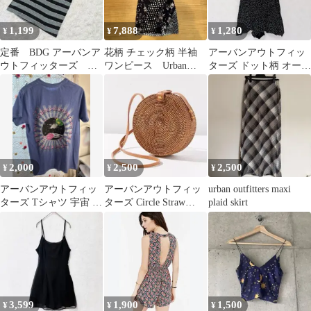
1,199
7,888
1,280
¥
¥
¥
定番 BDG アーバンア
花柄 チェック柄 半袖
アーバンアウトフィッ
ウトフィッターズ ボ
ワンピース Urban
ターズ ドット柄 オール
ーダー Vネック Tシ
Outfitters
インワン ロンパース 黒
ャツ サイズS
レトロ S
2,000
2,500
2,500
¥
¥
¥
アーバンアウトフィッ
アーバンアウトフィッ
urban outfitters maxi
ターズ Tシャツ 宇宙 ア
ターズ Circle Straw
plaid skirt
メリカ古着
Crossbody Bag
3,599
1,900
1,500
¥
¥
¥