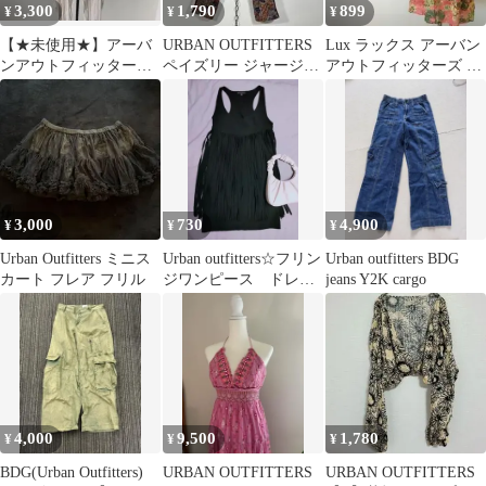
3,300
1,790
899
¥
¥
¥
【★未使用★】アーバ
URBAN OUTFITTERS
Lux ラックス アーバン
ンアウトフィッター
ペイズリー ジャージボ
アウトフィッターズ コ
ズ UrbanOutfitters UO
トムス サイドライン
ットン花柄キャミソー
ル S~M
3,000
730
4,900
¥
¥
¥
Urban Outfitters ミニス
Urban outfitters☆フリン
Urban outfitters BDG
カート フレア フリル
ジワンピース ドレ
jeans Y2K cargo
ス Ｓサイズ パーテ
ィ
4,000
9,500
1,780
¥
¥
¥
BDG(Urban Outfitters)
URBAN OUTFITTERS
URBAN OUTFITTERS