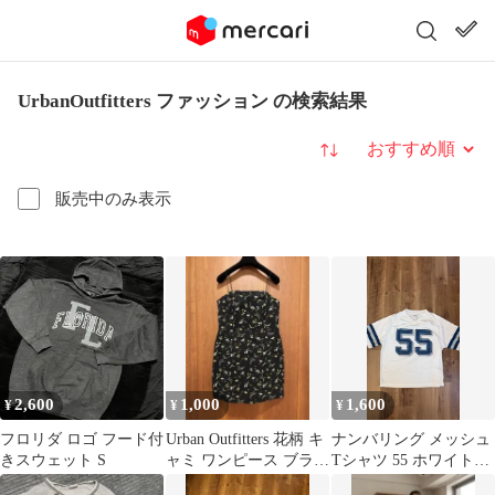
UrbanOutfitters ファッション の検索結果
並び替え
販売中のみ表示
2,600
1,000
1,600
¥
¥
¥
フロリダ ロゴ フード付
Urban Outfitters 花柄 キ
ナンバリング メッシュ
きスウェット S
ャミ ワンピース ブラッ
Tシャツ 55 ホワイト
ク ミニ丈
海外ファッション