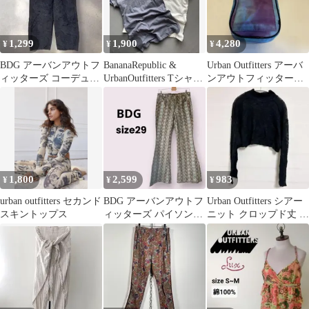
1,299
1,900
4,280
¥
¥
¥
BDG アーバンアウトフ
BananaRepublic &
Urban Outfitters アーバ
ィッターズ コーデュロ
UrbanOutfitters Tシャツ
ンアウトフィッターズ
イ ベイカーパンツ ワイ
セット
サコッシュ サコシュ
ド 2
1,800
2,599
983
¥
¥
¥
urban outfitters セカンド
BDG アーバンアウトフ
Urban Outfitters シアー
スキントップス
ィッターズ パイソン柄
ニット クロップド丈 カ
フレアパンツ 蛇柄 29イ
ットオフ モード
ンチ