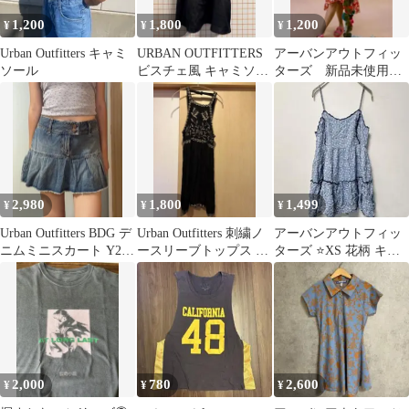
1,200
1,800
1,200
¥
¥
¥
Urban Outfitters キャミ
URBAN OUTFITTERS
アーバンアウトフィッ
ソール
ビスチェ風 キャミソー
ターズ 新品未使用
ルワンピース 黒 XS
ワンピース
2,980
1,800
1,499
¥
¥
¥
Urban Outfitters BDG デ
Urban Outfitters 刺繍ノ
アーバンアウトフィッ
ニムミニスカート Y2K
ースリーブトップス ブ
ターズ ⭐️XS 花柄 キャ
ローライズ
ラック
ミソールチュニック テ
ィアード
2,000
780
2,600
¥
¥
¥