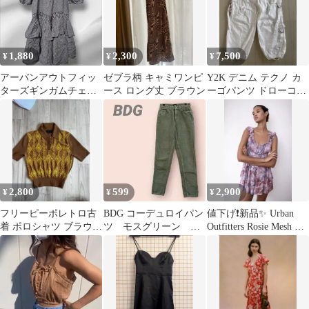
1,880
2,300
7,500
¥
¥
¥
アーバンアウトフィッ
ゼブラ柄 キャミワンピ
Y2K デニム テクノ カ
ターズギンガムチェッ
ース ロング丈 ブラウン
ーゴパンツ ドローコー
ク ミニワンピース丸襟
ド 極太 Tech
半M黒白綿フリル
2,800
599
2,900
¥
¥
¥
フリーピーポレトロ古
BDG コーデュロイパン
値下げ❗️新品✨ Urban
着 ポロシャツ ブラウン
ツ モスグリーン レ
Outfitters Rosie Mesh ロ
Mサイズアメリカリネ
ディース/25
ンパー
ン