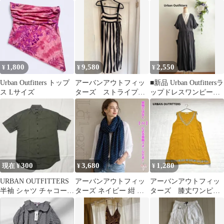
ャツ M スティーブン
アラン
1,800
9,580
2,550
¥
¥
¥
Urban Outfitters トップ
アーバンアウトフィッ
■新品 Urban Outfittersラ
ス Lサイズ
ターズ ストライプキ
ップドレスワンピース
ャミワンピース レデ
リネンブレンド
ィース
300
3,680
1,280
現在 ¥
¥
¥
URBAN OUTFITTERS
アーバンアウトフィッ
アーバンアウトフィッ
半袖 シャツ チャコール
ターズ ネイビー 紺 ド
ターズ 膝丈ワンピー
グレー 黒灰 XS
ット 水玉 大判 ストー
ス 刺繍 チュニッ
ル スカーフ
ク XS 小さいサイズ