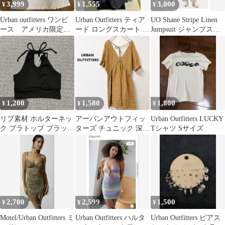
3,999
1,555
3,000
¥
¥
¥
Urban outfitters ワンピ
Urban Outfitters ティア
UO Shane Stripe Linen
ース アメリカ限定
ード ロングスカート ブ
Jumpsuit ジャンプスー
カナダ限定
ラック
ツXS
1,200
1,580
1,800
¥
¥
¥
リブ素材 ホルターネッ
アーバンアウトフィッ
Urban Outfitters LUCKY
ク ブラトップ ブラック
ターズ チュニック 深襟
Tシャツ Sサイズ
XS
半袖 ドビー織り S 黄色
綿
2,700
2,599
1,500
¥
¥
¥
Motel/Urban Outfitters ミ
Urban Outfitters ハルタ
Urban Outfitters ピアス