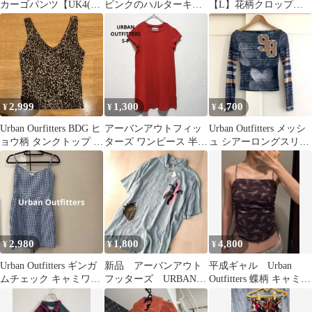
カーゴパンツ【UK4(XS
ピンクのハルターキャ
【L】花柄クロップド
相当)】
ミワンピース
シャツ アーバンアウト
2,999
1,300
4,700
¥
¥
¥
Urban Ourfitters BDG ヒ
アーバンアウトフィッ
Urban Outfitters メッシ
ョウ柄 タンクトップ S
ターズ ワンピース 半袖
ュ シアーロングスリー
タグ付き
ミニ丈 S 赤 綿混 旅行
ブ XS Y2K
2,980
1,800
4,800
¥
¥
¥
Urban Outfitters ギンガ
新品 アーバンアウト
平成ギャル Urban
ムチェック キャミワン
フッターズ URBAN
Outfitters 蝶柄 キャミソ
ピース
OUTFITTERS シャツ
ール
アロハ