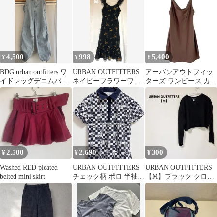
4,500
998
5,400
¥
¥
¥
BDG urban outfitters ワ
URBAN OUTFITTERS
アーバンアウトフィッ
イドレッグデニムパン
ネイビーフラワーワン
ターズ ワンピース カウ
ツ XS
ピース M
ルネック M 茶 ポリエ
ステル
2,500
2,690
300
¥
¥
¥
Washed RED pleated
URBAN OUTFITTERS
URBAN OUTFITTERS
belted mini skirt
チェック柄 ポロ 半袖
【M】ブラック クロッ
ワンピース 【XS】
プドニット