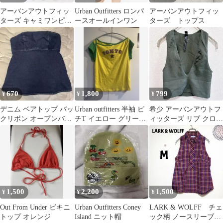
アーバンアウトフィッ
Urban Outfitters ロンパ
アーバンアウトフィッ
ターズ キャミワンピー
ースオールインワン
ターズ トップス
ス XS 黒 インド製 レー
スアップ
670
1,800
799
¥
¥
¥
デニム ベアトップ バッ
Urban outfitters 半袖 ピ
希少 アーバンアウトフ
クリボン オープンバッ
チT イエロー グリー
ィッターズ リブ クロッ
ク スリット
ン ギャル 夏
プド ノースリーブ
【S】 カーキ
1,500
2,200
1,500
¥
¥
¥
Out From Under ビキニ
Urban Outfitters Coney
LARK & WOLFF チェ
トップ オレンジ
Island ニット帽
ック柄 ノースリーブシ