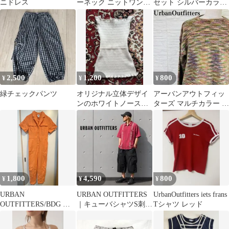
ニドレス
ーネック ニットワンピ
セット シルバーカラー
ース
新品未使用
2,500
1,200
800
¥
¥
¥
緑チェックパンツ
オリジナル立体デザイ
アーバンアウトフィッ
ンのホワイトノースリ
ターズ マルチカラー ミ
ーブトップス
ックスニット セーター
XS
1,800
4,590
800
¥
¥
¥
URBAN
URBAN OUTFITTERS
UrbanOutfitters iets frans
OUTFITTERS/BDG オ
｜キューバシャツS刺繍
Tシャツ レッド
レンジ 半袖オールイン
デザインフロントジッ
ワン
プ仕様