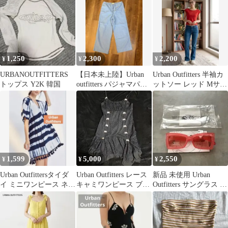
1,250
2,300
2,200
¥
¥
¥
URBANOUTFITTERS
【日本未上陸】Urban
Urban Outfitters 半袖カ
トップス Y2K 韓国
outfitters パジャマパン
ットソー レッド Mサイ
ツ ストライプ
ズ
1,599
5,000
2,550
¥
¥
¥
Urban Outfittersタイダ
Urban Outfitters レース
新品 未使用 Urban
イ ミニワンピース ネイ
キャミワンピース ブラ
Outfitters サングラス オ
ビー Mサイズ相当
ック
レンジ ピンク