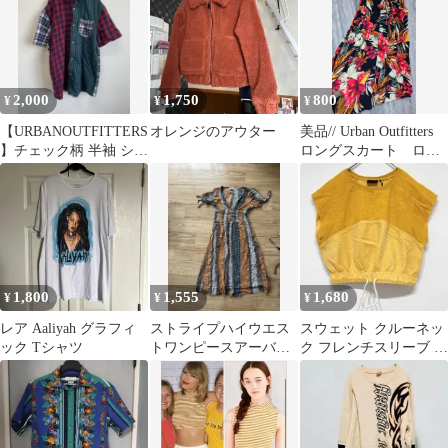
2,000
1,750
800
¥
¥
¥
【URBANOUTFITTERS
オレンジのアウター
美品// Urban Outfitters
】チェック柄 半袖 シャ
ロングスカート ロン
ツ
ドンで購入 M
1,800
1,555
1,680
¥
¥
¥
レア Aaliyah グラフィ
ストライプハイウエス
スウェット クルーネッ
ック Tシャツ
トワンピースアーバン
ク フレンチスリーブ バ
アウトフィッターパフ
イカラー M 黄色 カジ
アングリッド
ュアル 春