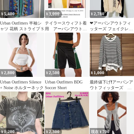
5,400
3,000
2,780
¥
¥
¥
Urban Outfitters 半袖シ
テイラースウィフト着
❤アーバンアウトフィ
ャツ 花柄 ストライプ S
用 アーバンアウトフ
ッターズ フェイクレイ
イッターズ ボーダー
ヤード ロンT Y2K トラ
カットソー
イバル
2,800
2,500
1,000
¥
¥
¥
Urban Outfitters Silence
Urban Outfitters BDG
最終値下げ❗️アーバンア
+ Noise ホルターネック
Soccer Short
ウトフィッターズ ス
トライプ 長袖カットソ
ー 白黒
1,200
2,300
700
¥
¥
現在 ¥