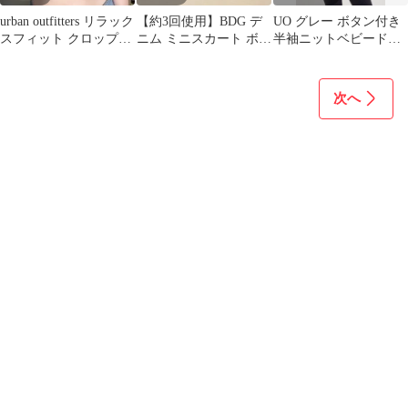
urban outfitters リラック
【約3回使用】BDG デ
UO グレー ボタン付き
スフィット クロップ丈
ニム ミニスカート ボタ
半袖ニットベビードー
Tシャツ M
ンフロント 黒(M)青
ルトップス
(S)2着
次へ