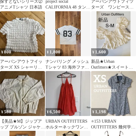
探すとないシリーズ②
project social
アーバンアウトフィツ
アニメTシャツ 日本語
CALIFORNIA 48 タンク
ターズ ワンピース
トップ
urban outfitters
800
1,800
1,600
¥
¥
¥
アーバンアウトフイッ
ナンバリング メッシュ
新品★Urban
ターズ XS シャーリン
Tシャツ 83 海外ファッ
Outfitters★スイートハ
グ
ション
ートネックライントッ
プス
580
6,500
1,198
¥
¥
¥
【美品★M】ジップア
URBAN OUTFITTERS
⭐️153 URBAN
ップ ブルゾン ジャケッ
ホルターネックワンピ
OUTFITTERS 幾何学模
ト
ース オレンジ S
様 ワンピース XS