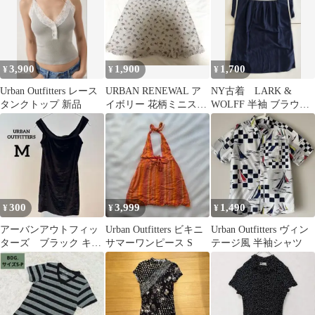
3,900
1,900
1,700
¥
¥
¥
Urban Outfitters レース
URBAN RENEWAL ア
NY古着 LARK &
タンクトップ 新品
イボリー 花柄ミニスカ
WOLFF 半袖 ブラウス
ート
ネイビー ニューヨー
ク
300
3,999
1,490
¥
¥
¥
アーバンアウトフィッ
Urban Outfitters ビキニ
Urban Outfitters ヴィン
ターズ ブラック キャ
サマーワンピース S
テージ風 半袖シャツ
ミワンピース 【M】
y2k 平成ギャル