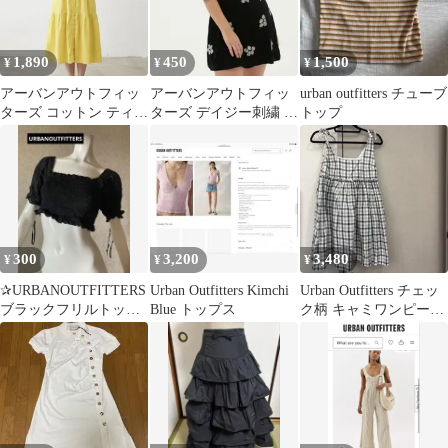
1,890
450
1,500
¥
¥
¥
アーバンアウトフィッ
アーバンアウトフィッ
urban outfitters チューブ
ターズ コットン ティア
ターズ デイジー刺繍 黒
トップ
ード キャミ ワンピース
キャミドレスワンピー
XS 黄
ス Sサイズ
300
3,200
3,480
¥
¥
¥
✰URBANOUTFITTERS
Urban Outfitters Kimchi
Urban Outfitters チェッ
ブラックフリルトップ
Blue トップス
ク柄 キャミワンピース
ス
S-P