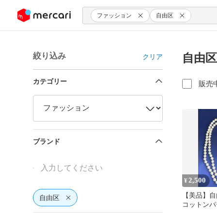
ンツにスキップ
ファッション
自由区
絞り込み
自由区
クリア
カテゴリー
販売
ブランド
2,500
¥
【美品】自
自由区
コットンパ
ス フォー