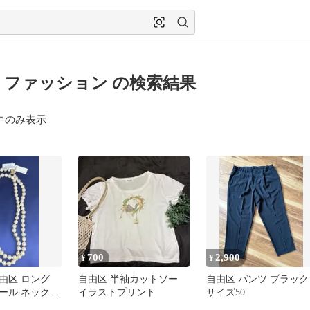
 ファッション の検索結果
中のみ表示
700
2,900
¥
¥
由区 ロング
自由区 半袖カットソー
自由区 パンツ ブラック
ール ネックレ
イラストプリント
サイズ50
マル オンワー