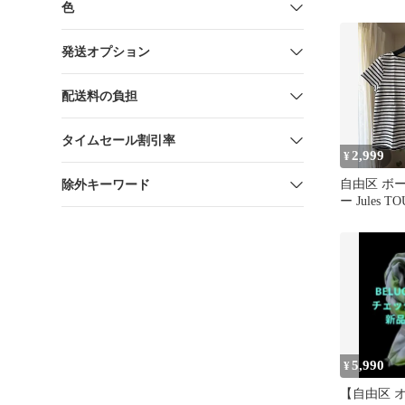
色
ートネック
発送オプション
配送料の負担
タイムセール割引率
2,999
¥
自由区 ボ
除外キーワード
ー Jules T
5,990
¥
【自由区 