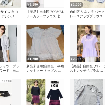
3,180
1,000
¥
¥
いサイズ 自由
【美品】自由区 FORMAL
自由区 リネン混 バック
ク アシンメト
ノーカラーブラウス 七分
レースアップブラウス 
半袖カットソー
袖 ブラック L相当
ックスブルー 38*ND981
1,200
2,222
¥
¥
S シャツ ブラ
新品未使用)自由区 半袖
【美品】自由区 クレー
ワード 自由
カットソー トップス 白
ストレッチペプラム ニ
洗える タグ付き
ト M