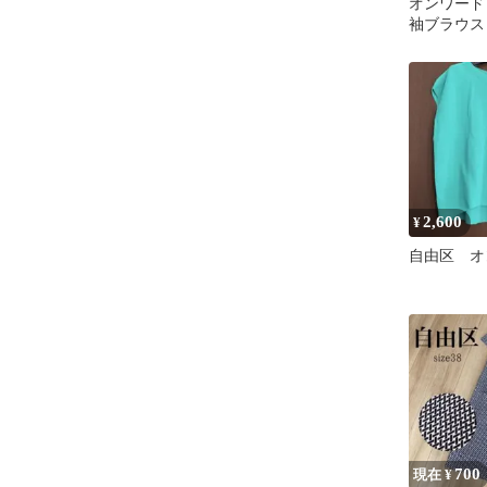
オンワード
袖ブラウス
2,600
¥
自由区 オ
700
現在 ¥