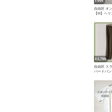
999
¥
自由区 オ
【M】ヘリ
トルネック
モノトーン
1,700
¥
自由区 ス
パードパン
イズ40 L