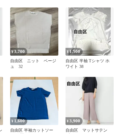
オ
ッチ ハイネックプルオー
バーニット
3,700
1,500
¥
¥
自由区 ニット ベージ
自由区 半袖 Tシャツ ホ
ュ 32
ワイト 38
ツ
1,600
3,900
¥
¥
レ
自由区 半袖カットソー
自由区 マットサテン