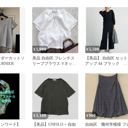
ペイズリー柄 L
ジボートネックニット
ールシーズン
5,900
5,500
¥
¥
ーダーカットソ
美品 自由区 フレンチス
【美品】 自由区 セット
OURNIER
リーブブラウス Vネック
アップ 44 ブラック プ
38エンボス 洗える 日本
ルオーバー ワイドパン
製
1,180
900
¥
¥
オンワード】
【美品】UNFILO × 自由
自由区 幾何学模様 フ