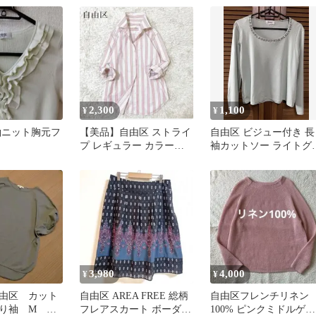
2,300
1,100
¥
¥
袖ニット胸元フ
【美品】自由区 ストライ
自由区 ビジュー付き 長
プ レギュラー カラーシ
袖カットソー ライトグ
ャツ 羽織り XL相当
ーン 38
3,980
4,000
¥
¥
由区 カット
自由区 AREA FREE 総柄
自由区フレンチリネン
り袖 M ボ
フレアスカート ボーダー
100% ピンクミドルゲー