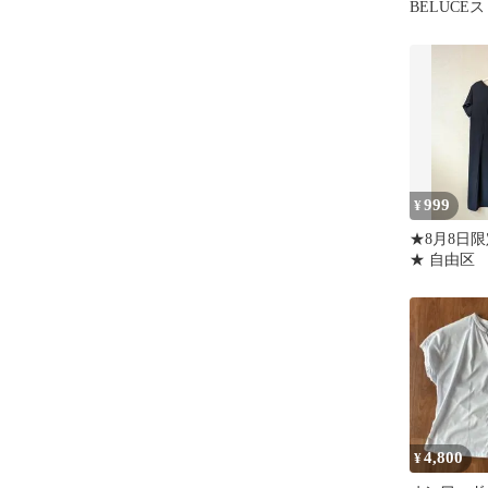
BELUCE
使用 イタ
999
¥
★8月8日
★ 自由区 
ストギャザ
4,800
¥