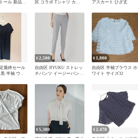
ストール 新品未
区 コラボ Tシャツ カー
アスカート ひざ丈
リア製
キ 44 2XL相当
2,500
1,800
¥
¥
限定最終セール
自由区 JIYUKU ストレッ
自由区 半袖ブラウス ホ
黒 半袖 ウエ
チパンツ イージーパンツ
ワイト サイズ32
ー ワンピース
ライトグレー
5,380
2,470
¥
¥