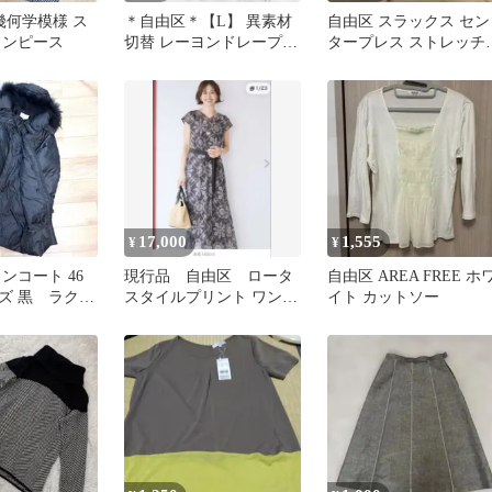
 幾何学模様 ス
＊自由区＊【L】 異素材
自由区 スラックス セン
ワンピース
切替 レーヨンドレープカ
タープレス ストレッチ
ットソー 涼しげ
ンツ グレー 38
17,000
1,555
¥
¥
ンコート 46
現行品 自由区 ロータ
自由区 AREA FREE ホ
ズ 黒 ラクー
スタイルプリント ワンピ
イト カットソー
フード レディ
ース