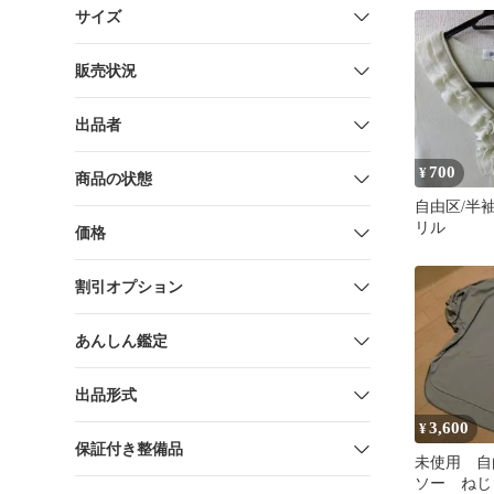
ド樫山
サイズ
販売状況
出品者
700
¥
商品の状態
自由区/半
リル
価格
割引オプション
あんしん鑑定
出品形式
3,600
¥
保証付き整備品
未使用 自
ソー ねじ