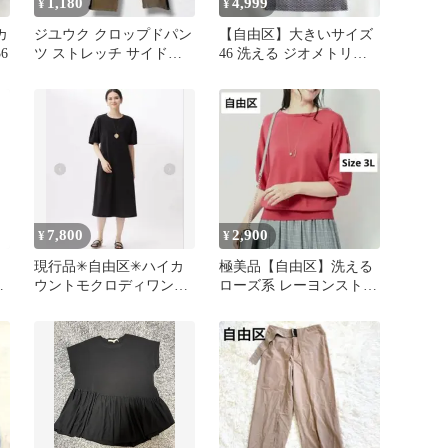
1,180
4,999
¥
¥
カ
ジユウク クロップドパン
【自由区】大きいサイズ
6
ツ ストレッチ サイドジ
46 洗える ジオメトリッ
ップ きれいめ ボトムス
ク柄 ストレッチ ワンピ
美脚
ース
7,800
2,900
¥
¥
ス
現行品✳︎自由区✳︎ハイカ
極美品【自由区】洗える
ル
ウントモクロディワンピ
ローズ系 レーヨンストレ
グ
ース✳︎黒✳︎接触冷感UVカ
ッチ パフスリーブニット
ット吸水速乾