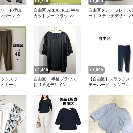
1,250
1,000
¥
¥
ンワード樫山
自由区 AREA FREE 半袖
自由区グレー フレアス
ンボーン ター
カットソー ブラウン×イ
ート ステッチデザイン3
ニット 長袖
エロー
2,400
1,890
¥
¥
ラックス テー
自由区 半袖ブラウス
【自由区】スラック
ツ カーキ サ
切り替えデザイン
テーパード シンプ
 ダークグリーン
ウエストゴム ダーク
レー 40