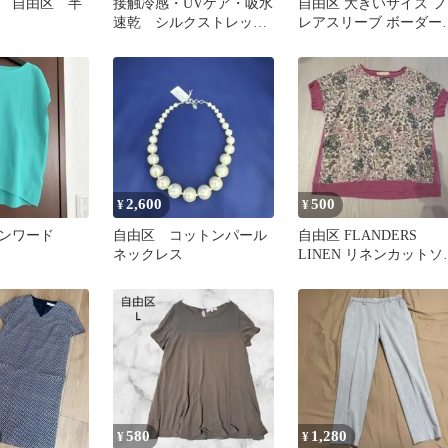
 自由区 半
接触冷感・UVケア・吸水
自由区 大きいサイズ フ
速乾 シルクストレッチ
レアスリーブ ボーダー
ボウタイ ブラウス
ブラウス シャツ size46/
■◆ レディース
2,600
500
¥
¥
ンワード
自由区 コットンパール
自由区 FLANDERS
ネックレス
LINEN リネンカットソ
38 ピンク 半袖 麻
580
1,280
¥
¥