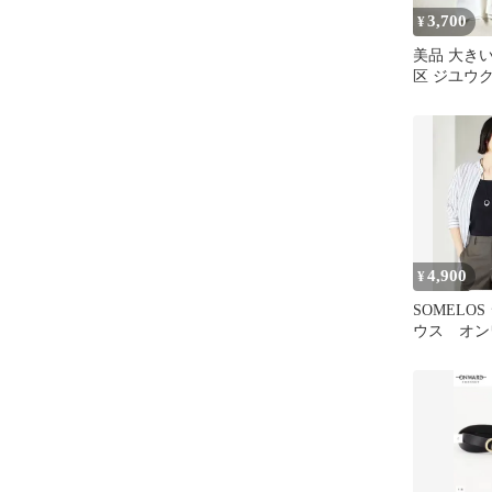
3,700
¥
美品 大き
区 ジユウ
リー蝶柄 
4,900
¥
SOMELO
ウス オン
区