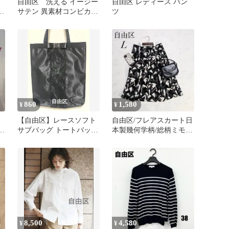
自由区 洗える イージー
自由区 レディース パン
サテン 異素材コンビカッ
ツ
紺
トソー
860
1,580
¥
¥
【自由区】レースソフト
自由区/フレアスカート日
ー
サブバッグ トートバッグ
本製幾何学柄/総柄ミモレ
ブラック 日本製
丈タックスカート個性的
❄️
8,500
4,580
¥
¥