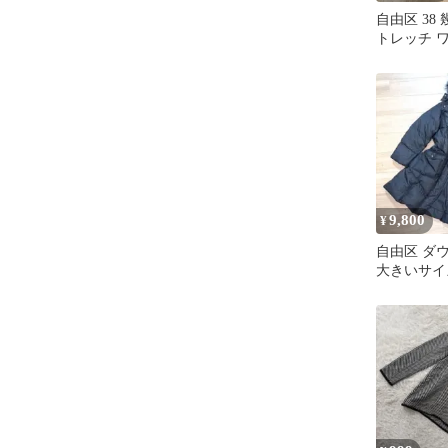
自由区 38
トレッチ 
9,800
¥
自由区 ダウ
大きいサイ
ンファー 
ース