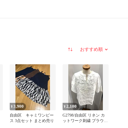
並び替え
3,900
2,100
¥
¥
自由区 キャミワンピー
G2798/自由区 リネン カ
ス 3点セット まとめ売り
ットワーク刺繍 ブラウス
44 白