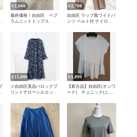
2,600
2,700
¥
¥
最終価格！自由区 ペプ
自由区 ラップ風ワイドパ
サ
ラムニットトップス 44
ンツ ベルト付 ナイロン
サイズ
混 ベージュ 大きいサイ
ズ 42
15,800
1,899
¥
¥
プ
☆自由区美品バロックプ
【新古品】自由区(オンワ
ッ
リントナローシルエット
ード) チュニック(ニッ
ロングワンピースネイビ
ト風) 白 ４４号➡実採
ー系40L
寸参照