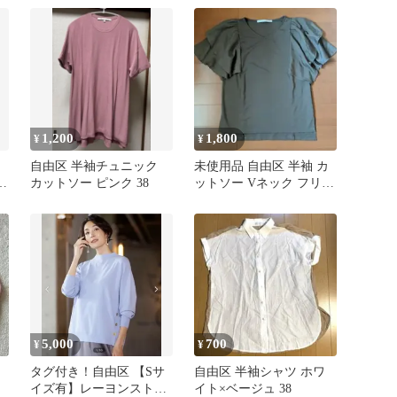
1,200
1,800
¥
¥
自由区 半袖チュニック
未使用品 自由区 半袖 カ
リ
カットソー ピンク 38
ットソー Vネック フリル
袖 ブラウン
5,000
700
¥
¥
タグ付き！自由区 【Sサ
自由区 半袖シャツ ホワ
イズ有】レーヨンストレ
イト×ベージュ 38