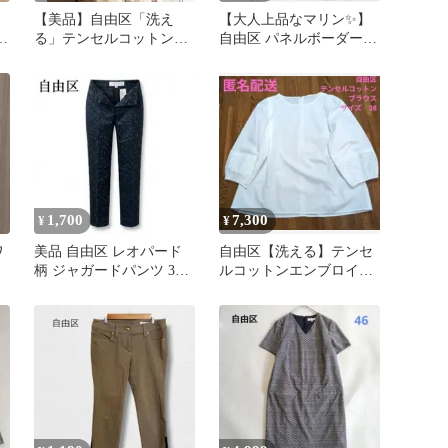
【美品】自由区「洗え
【大人上品なマリン✨️】
パ
る」テンセルコットンエ
自由区 パネルボーダー
ンブロイダリーシャツ ブ
長袖ニット 黒
ラウス
1,700
7,300
¥
¥
ワ
美品 自由区 レオパード
自由区【洗える】テンセ
柄 ジャガードパンツ 38
ルコットンエンブロイダ
ネイビー ブラウン 薄手
リープルオーバー ブラウ
ス