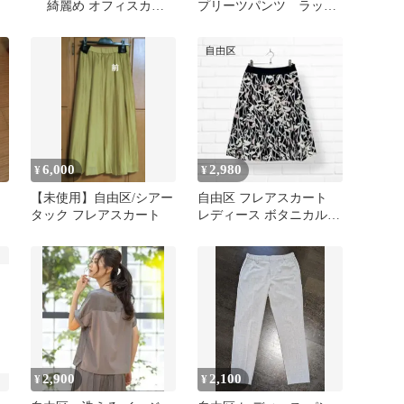
綺麗め オフィスカジ
プリーツパンツ ラップ
ュアル サイズ44
風 ローズ系
6,000
2,980
¥
¥
【未使用】自由区/シアー
自由区 フレアスカート
タック フレアスカート
レディース ボタニカル柄
Area Free 36サイズ
2,900
2,100
¥
¥