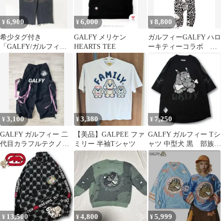
6,900
6,000
8,800
¥
¥
¥
希少タグ付き
GALFY メリケン
ガルフィーGALFY ハロ
「GALFY/ガルフィ
HEARTS TEE
ーキティーコラボ ツ
ー」用無しワイドスウ
ナギ
ェットパンツ 大型犬
XL
3,100
3,380
7,250
¥
¥
¥
GALFY ガルフィー 二
【美品】GALPEE ファ
GALFY ガルフィー Tシ
代目カラフルテクノパ
ミリー 半袖Tシャツ
ャツ 中型犬 黒 部族
ンツ カーゴパンツ 大型
tee
犬
13,500
4,800
5,999
¥
¥
¥