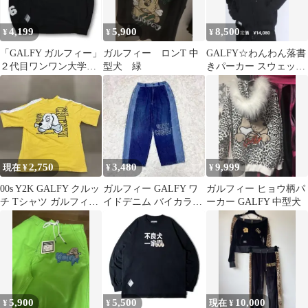
4,199
5,900
8,500
¥
¥
¥
「GALFY ガルフィー」
ガルフィー ロンT 中
GALFY☆わんわん落書
２代目ワンワン大学ロ
型犬 緑
きパーカー スウェット
ンティー スウェット
フルジップパーカー 犬
中型犬
2,750
3,480
9,999
現在 ¥
¥
¥
00s Y2K GALFY クルッ
ガルフィー GALFY ワ
ガルフィー ヒョウ柄パ
チ Tシャツ ガルフィー
イドデニム バイカラー
ーカー GALFY 中型犬
平成 希少
ウエストゴム イージー
デニム
5,900
5,500
10,000
¥
¥
現在 ¥