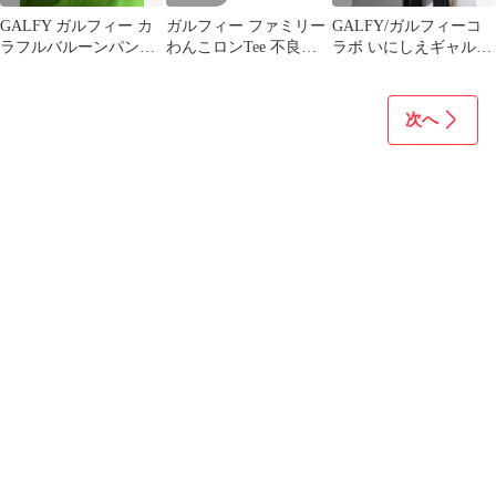
GALFY ガルフィー カ
ガルフィー ファミリー
GALFY/ガルフィーコ
ラフルバルーンパンツ
わんこロンTee 不良犬
ラボ いにしえギャル
大型犬 フェイクレザー
一家
SETUP ブラック
タグ付
次へ