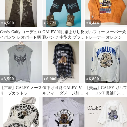
4,500
7,777
4,444
¥
¥
¥
Candy Galfy コーデュロ
GALFY 闇に染まりし反
ガルフィー スーパー犬
イパンツ レオパード柄
戦パンツ 中型犬 ブラッ
トレーナー オレンジ
ク タグ付き
3,500
6,000
6,800
¥
¥
¥
【古着】GALFY ノース
値下げ可能 GALFY ガ
【美品】GALFY ガルフ
リーブカットソー
ルフィー ダメージ加工
ィー ロンT 長袖Tシャ
Tシャツ 中型犬 Lサイ
ツ 中型犬 L 白 犬 刺繍
ズ