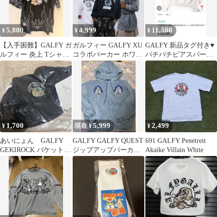
5,800
4,999
11,500
¥
¥
¥
【入手困難】GALFY ガ
ガルフィー GALFY XU
GALFY 新品タグ付き♥
ルフィー 炎上 Tシャツ
コラボパーカー ホワイ
バチバチピアスパーカ
ファイアー柄 大型犬
ト
ー ホワイト XL
(XL)
1,700
5,999
2,499
¥
現在 ¥
¥
あいにょん GALFY
GALFY GALFY QUEST
691 GALFY Penetreit
GEKIROCK バケットハ
ジップアップパーカー
Akaike Villain White
ット
中型犬(L)