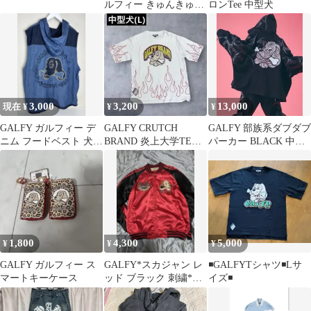
ルフィー きゅんきゅん
ロンTee 中型犬
LOVE シャツ Ｌ
3,000
3,200
13,000
現在 ¥
¥
¥
GALFY ガルフィー デ
GALFY CRUTCH
GALFY 部族系ダブダブ
ニム フードベスト 犬刺
BRAND 炎上大学TEE
パーカー BLACK 中型
繍 肉球 ロゴ ジップベ
改 中型犬 白
犬
スト
1,800
4,300
5,000
¥
¥
¥
GALFY ガルフィー ス
GALFY*スカジャン レ
◾️GALFYTシャツ◾️Lサ
マートキーケース
ッド ブラック 刺繍*お
イズ◾️
値下げしました！！