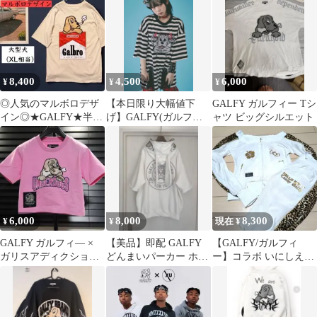
8,400
4,500
6,000
¥
¥
¥
◎人気のマルボロデザ
【本日限り大幅値下
GALFY ガルフィー Tシ
イン◎★GALFY★半
げ】GALFY(ガルフィ
ャツ ビッグシルエット
袖 Tシャツ★ベージ
ー) ゴリ厨二ボーダー
ュ★大型犬XL★
Tee
6,000
8,000
8,300
¥
¥
現在 ¥
GALFY ガルフィ― ×
【美品】即配 GALFY
【GALFY/ガルフィ
ガリスアディクション
どんまいパーカー ホワ
ー】コラボ いにしえギ
わんわん大学 チビT ミ
イト フード耳付き ガル
ャルSETUP 白 ホワイ
ニT
フィー
ト