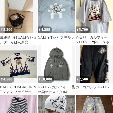
5,300
4,299
5,700
¥
¥
¥
最終値下げGALFYショ
GALFY Tシャツ 中型犬
☆美品！ガルフィー
ルダーかばん新品 即
GALFY ロゴベースボー
発送
ルシャツ☆
4,500
10,000
2,500
¥
¥
¥
GALFY DONGALUNIV
GALFY (ガルフィー) 染
カーゴパンツ GALFY
Tシャツ ファイヤーパ
め染めデスメタルにゃ
ターン
んにゃんパーカー
GLAY