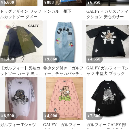
6,600
888
6,950
¥
¥
¥
ドッグデザイン ワッフ
ドンガル 靴下
GALFY × ガリスアディ
ルカットソー ダメージ
クション 安心のサーク
加工
ルロゴ チビT ミニT
1,480
9,860
4,550
¥
¥
¥
【ガルフィー】長袖カ
希少タグ付き「ガルフ
GALFY ガルフィー Tシ
ットソー カーキ 黒 ド
ィー」チャカパッチデ
ャツ 中型犬 ブラック
ローコード Ｖネック 犬
ニム2 メンズ 個性的
刺繍
刺繍 ゆったり
8,500
4,000
7,500
¥
¥
¥
ガルフィー Tシャツ
GALFY ガルフィー
ガルフィー GALFY 部