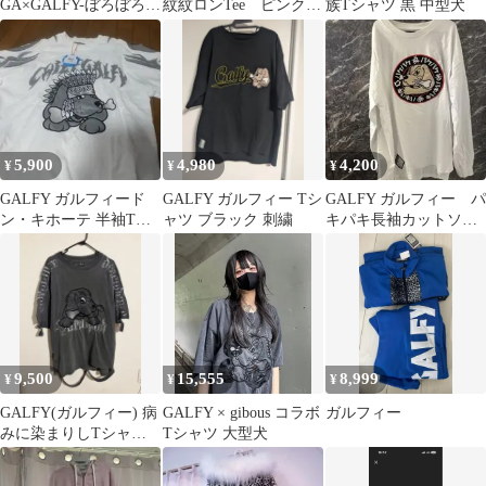
GA×GALFY-ぼろぼろと
紋紋ロンTee ピンク
族Tシャツ 黒 中型犬
らいばりゅTee
中型犬サイズL
5,900
4,980
4,200
¥
¥
¥
GALFY ガルフィード
GALFY ガルフィー Tシ
GALFY ガルフィー パ
ン・キホーテ 半袖Tシ
ャツ ブラック 刺繍
キパキ長袖カットソー
ャツ 大型犬部族長L イ
ホワイト 中型犬
ンディアン
9,500
15,555
8,999
¥
¥
¥
GALFY(ガルフィー) 病
GALFY × gibous コラボ
ガルフィー
みに染まりしTシャツ
Tシャツ 大型犬
BLACK