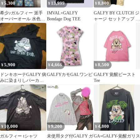
5,300
13,999
8,800
¥
¥
¥
希少♪ガルフィー 派手
IMVAL×GALFY
GALFY BY CLUTCH ジ
オーバーオール 水色
Bondage Dog TEE
ャージ セットアップ フ
y2k ワッペン サロペッ
リーサイズ ベージュ
ト
5,900
4,666
8,500
¥
¥
¥
ドンキホーテGALFY‬ 病
GALFYカモGALワンピ
GALFY 覚醒ビースト
みに染まりしパーカー
Tee
ブラック 中型犬 7分袖
10,000
9,200
4,800
¥
¥
¥
ガルフィー tシャツ
未使用タグ付GALFY ガ
GA×GALFY-覚醒ガリス