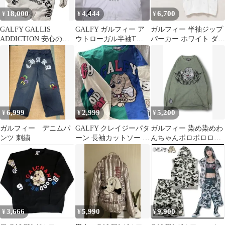
18,000
4,444
6,700
¥
¥
¥
GALFY GALLIS
GALFY ガルフィー ア
ガルフィー 半袖ジップ
ADDICTION 安心の背
ウトローガル半袖Tシ
パーカー ホワイト ダメ
中ロゴ セットアップ 中
ャツ 白 XL
ージ加工 中型犬 Lサイ
型
ズ
6,999
2,999
5,200
¥
¥
¥
ガルフィー デニムパ
GALFY クレイジーパタ
ガルフィー 染め染めわ
ンツ 刺繍
ーン 長袖カットソー 中
んちゃんボロボロロン
型犬 ロンティーシャツ
Ｔ
3,666
5,990
9,900
¥
¥
¥