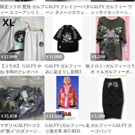
限定コラボ 驚熱 ガルフ
GALFY クレイジーパタ
GALFY ガルフィー ウ
ィー エコーアンリミテ
ーン ダメージスウェッ
ェッサイホッケーシャ
ッド 紋紋セットアップ
ト
ツT 大型犬
XL
12,000
11,000
8,200
¥
¥
¥
【コラボ】 GALFY や
GALFY ガルフィー 病
クロミ×ガルフィーコラ
ね 令和のクレオパトラ
みに染まりし反戦Tシ
ボ イルガルフィーボロ
セットアップ
ャツ 大型犬 ブラッ
ボロ半袖TEE 中型犬 L
ク
35,858
21,000
5,500
¥
¥
¥
マザリ×GALFY×コラ
GALFY (ガルフィー) 走
ガルフィー GALFY カ
ボ"呪イ"のダメージ加
り屋犬革 JKT-RED
ーゴパンツ