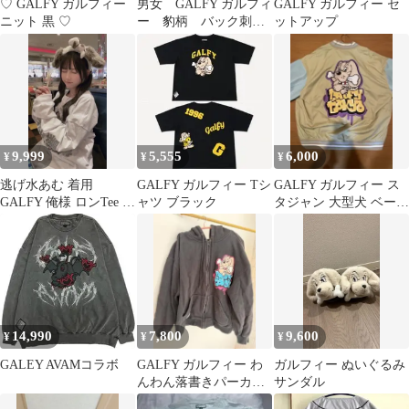
♡ GALFY ガルフィー
男女 GALFY ガルフィ
GALFY ガルフィー セ
ニット 黒 ♡
ー 豹柄 バック刺
ットアップ
繍 ボアジャケット
平成 ギャル男
9,999
5,555
6,000
¥
¥
¥
逃げ水あむ 着用
GALFY ガルフィー Tシ
GALFY ガルフィー ス
GALFY 俺様 ロンTee ホ
ャツ ブラック
タジャン 大型犬 ベージ
ワイト WHITE 白 ラメ
ュ
14,990
7,800
9,600
¥
¥
¥
GALEY AVAMコラボ
GALFY ガルフィー わ
ガルフィー ぬいぐるみ
んわん落書きパーカー
サンダル
中型犬