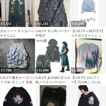
7,555
11,111
14,200
¥
¥
¥
ガルフィー チャカパッ
GALFY ネコ耳パーカー
【GALFY x BEFTEY】
チデニム2
中型犬
コラボスタジャン（ブ
ルー）
7,700
11,000
5,000
¥
¥
¥
GALFY 極太カーゴパン
GALFY あの頃のギャル
【GALFY/ガルフィ
ツ Y2K ギミック 水色
的ノースリパーカー フ
ー】穴の向こうにわん
ァットパンツ セットア
ちゃん 半袖パーカー
ップ