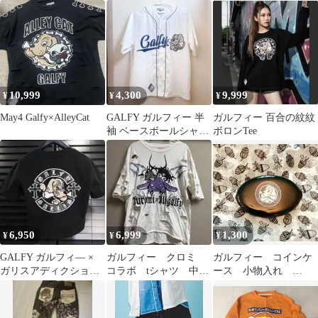
工ジップパーカー 其
の死
10,999
4,300
9,999
¥
¥
¥
May4 Galfy×AlleyCat
GALFY ガルフィー 半
ガルフィー 百合の紋紋
袖 ベースボールシャツ
ボロンTee
白 中型犬 L
6,950
6,999
1,300
¥
¥
¥
GALFY ガルフィ― ×
ガルフィー クロミ
ガルフィー コインケ
ガリスアディクション
コラボ tシャツ 中型
ース 小物入れ
十字架わんわん チビT
犬
GALFY 新品未使用 ブ
ミニT
ラック