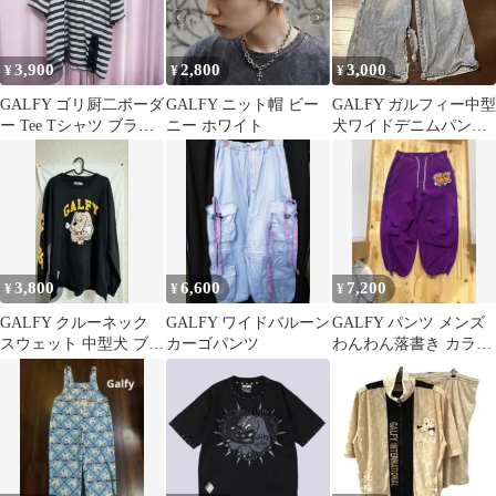
3,900
2,800
3,000
¥
¥
¥
GALFY ゴリ厨二ボーダ
GALFY ニット帽 ビー
GALFY ガルフィー中型
ー Tee Tシャツ ブラッ
ニー ホワイト
犬ワイドデニムパンツ
ク ホワイト 白 黒 半袖
90s ストリート［訳あ
り］
3,800
6,600
7,200
¥
¥
¥
GALFY クルーネック
GALFY ワイドバルーン
GALFY パンツ メンズ
スウェット 中型犬 ブラ
カーゴパンツ
わんわん落書き カラフ
ック
ルパンツ 大型犬