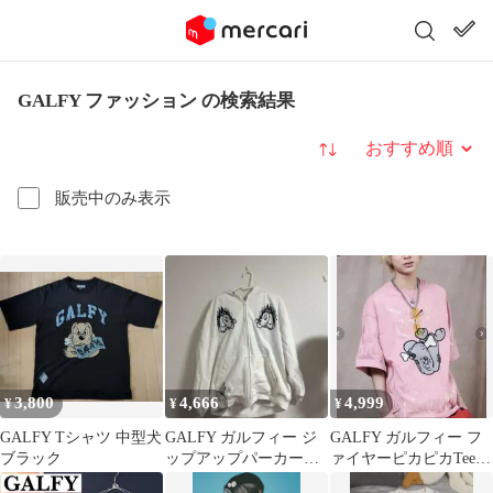
GALFY ファッション の検索結果
並び替え
販売中のみ表示
3,800
4,666
4,999
¥
¥
¥
GALFY Tシャツ 中型犬
GALFY ガルフィー ジ
GALFY ガルフィー フ
ブラック
ップアップパーカー
ァイヤーピカピカTee
ドラクエ
中型犬 ピンク