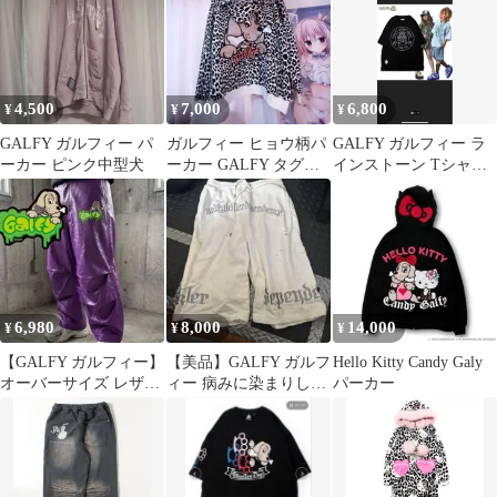
4,500
7,000
6,800
¥
¥
¥
GALFY ガルフィー パ
ガルフィー ヒョウ柄パ
GALFY ガルフィー ラ
ーカー ピンク中型犬
ーカー GALFY タグ付
インストーン Tシャツ
き 中型犬
中型犬
6,980
8,000
14,000
¥
¥
¥
【GALFY ガルフィー】
【美品】GALFY ガルフ
Hello Kitty Candy Galy
オーバーサイズ レザー
ィー 病みに染まりし反
パーカー
パンツ 革素材 パー
戦 パンツ 大型犬
プル ズボン