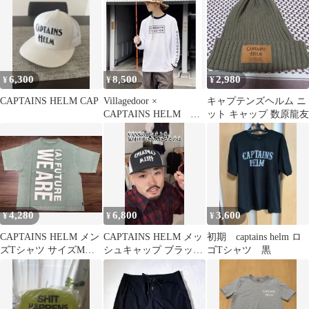
6,300
8,500
2,980
¥
¥
¥
CAPTAINS HELM CAP
Villagedoor ×
キャプテンズヘルム ニ
CAPTAINS HELM
ット キャップ 数原龍友
#SUN-GUARD
4,280
6,800
3,600
¥
¥
¥
CAPTAINS HELM メン
CAPTAINS HELM メッ
初期 captains helm ロ
ズTシャツ サイズM新
シュキャップ ブラック
ゴTシャツ 黒
品未使用品
ホワイト