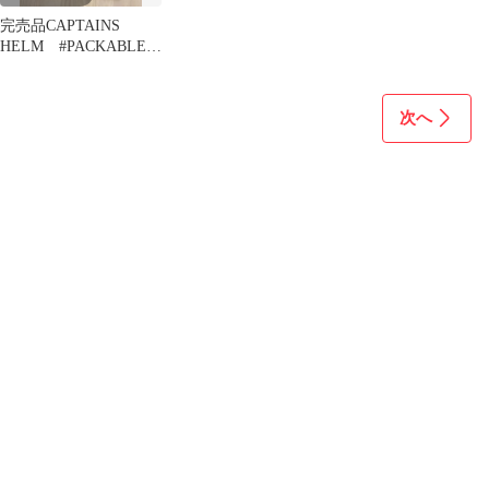
完売品CAPTAINS
HELM #PACKABLE
ECO BAG khaki
次へ