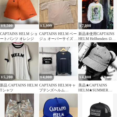
9,500
3,999
7,000
¥
¥
¥
CAPTAINS HELM ショ
CAPTAINS HELM ベー
新品未使用CAPTAINS
ートパンツ オレンジ
ジュ オーバーサイズ T
HELM Hellbenders ロン
シャツ Lサイズ
tee サイケ
5,200
4,000
4,800
¥
¥
¥
新品 CAPTAINS HELM
CAPTAINS HELMキャ
美品★CAPTAINS
Tシャツ
プテンズヘルム
HELM★SUMMER
WONDER MAKERロン
VACATION CAP
T L