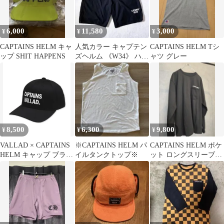
6,000
11,580
3,000
¥
¥
¥
CAPTAINS HELM キャ
人気カラー キャプテン
CAPTAINS HELM Tシ
ップ SHIT HAPPENS
ズヘルム 《W34》 ハー
ャツ グレー
フパンツ 水陸両用 サー
フ
8,500
6,300
9,800
¥
¥
¥
VALLAD × CAPTAINS
※CAPTAINS HELM パ
CAPTAINS HELM ポケ
HELM キャップ ブラッ
イルタンクトップ※
ット ロングスリーブT
ク
シャツ