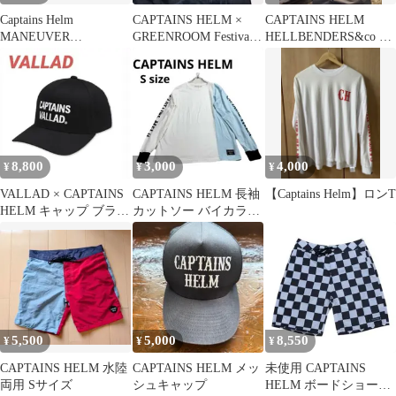
Captains Helm
CAPTAINS HELM ×
CAPTAINS HELM
MANEUVER
GREENROOM Festival
HELLBENDERS&co コ
BALANCE FLOW
2023
ラボ パーカー S
LOVE
8,800
3,000
4,000
¥
¥
¥
VALLAD × CAPTAINS
CAPTAINS HELM 長袖
【Captains Helm】ロンT
HELM キャップ ブラッ
カットソー バイカラー
ク
S ロンT
5,500
5,000
8,550
¥
¥
¥
CAPTAINS HELM 水陸
CAPTAINS HELM メッ
未使用 CAPTAINS
両用 Sサイズ
シュキャップ
HELM ボードショーツ