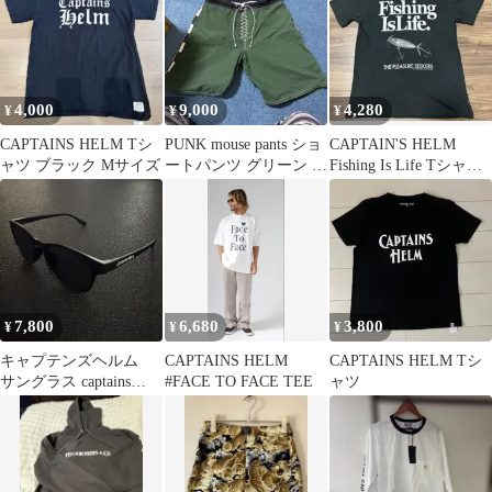
4,000
9,000
4,280
¥
¥
¥
CAPTAINS HELM Tシ
PUNK mouse pants ショ
CAPTAIN'S HELM
ャツ ブラック Mサイズ
ートパンツ グリーン レ
Fishing Is Life Tシャツ
ースアップ 日本製
サイズM
7,800
6,680
3,800
¥
¥
¥
キャプテンズヘルム
CAPTAINS HELM
CAPTAINS HELM Tシ
サングラス captains
#FACE TO FACE TEE
ャツ
helm