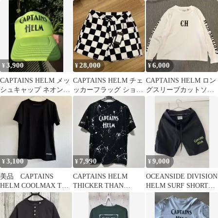
チェッカー Sサイズ
3,900
28,000
6,000
¥
¥
¥
CAPTAINS HELM メッ
CAPTAINS HELM チェ
CAPTAINS HELM ロン
シュキャップ ネオンイ
ッカーフラッグ ショー
グスリーブカットソー
エロー
ツ 2026 サーフパンツ
白 Lサイズ
3,100
7,990
9,000
¥
¥
¥
美品 CAPTAINS
CAPTAINS HELM
OCEANSIDE DIVISION
HELM COOLMAX Tシ
THICKER THAN
HELM SURF SHORTS
ャツ ブラック ロゴ
BLOOD Tシャツ
黒S