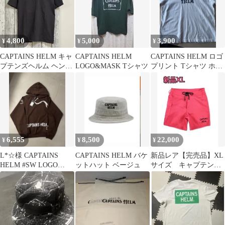
4,800
5,000
3,900
¥
¥
¥
CAPTAINS HELM キャ
CAPTAINS HELM
CAPTAINS HELM ロゴ
プテンズヘルム ヘンリ
LOGO&MASK Tシャツ
プリント Tシャツ ホワ
ーネック Tシャツ 半袖
イト XL
サイズ M 初期 USA製
レア 希少
6,555
8,500
22,000
¥
¥
¥
L*☆様 CAPTAINS
CAPTAINS HELM バケ
新品レア【完売品】XL
HELM #SW LOGO
ットハット ベージュ
サイズ キャプテンズ
HOODIE ブラウン
ヘルム 海パン サー
フフトランクス