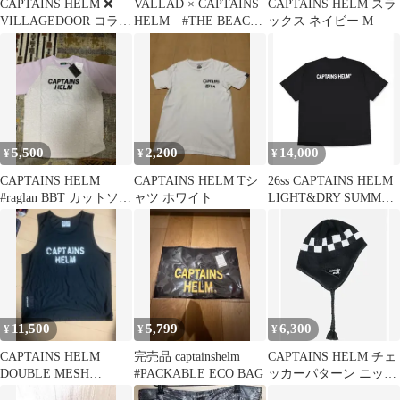
CAPTAINS HELM ❌
VALLAD × CAPTAINS
CAPTAINS HELM スラ
VILLAGEDOOR コラボ
HELM #THE BEACH
ックス ネイビー M
ブラック M
TEE
5,500
2,200
14,000
¥
¥
¥
CAPTAINS HELM
CAPTAINS HELM Tシ
26ss CAPTAINS HELM
#raglan BBT カットソ
ャツ ホワイト
LIGHT&DRY SUMMER
ー XL
TEE
11,500
5,799
6,300
¥
¥
¥
CAPTAINS HELM
完売品 captainshelm
CAPTAINS HELM チェ
DOUBLE MESH
#PACKABLE ECO BAG
ッカーパターン ニット
TANKTOP
帽