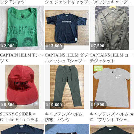
ック Tシャツ
シュ ジェットキャップ
ゴメッシュキャップ
ブラック×ホワイト
2,000
13,800
7,500
¥
¥
¥
CAPTAIN HELM Tシャ
CAPTAINS HELM ダブ
CAPTAINS HELM コー
ツ S
ルメッシュ Tシャツ ブ
チジャケット
ラック Mサイズ
8,500
10,600
1,800
¥
¥
¥
SUNNY C SIDER ×
キャプテンズヘルム
キャプテンズ ヘルム ★
Captains Helm コラボレ
防寒 パンツ
ロゴプリント Tシャツ
ーション
半袖