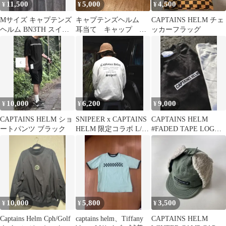
11,500
5,000
4,500
¥
¥
¥
Mサイズ キャプテンズ
キャプテンズヘルム
CAPTAINS HELM チェ
ヘルム BN3TH スイム
耳当て キャップ ボ
ッカーフラッグ
ショーツ ハーフパンツ
ア イヤー
10,000
6,200
9,000
¥
¥
¥
CAPTAINS HELM ショ
SNIPEER x CAPTAINS
CAPTAINS HELM
ートパンツ ブラック
HELM 限定コラボ L/S
#FADED TAPE LOGO
TEE
LS Tee Ｍ
10,000
5,800
3,500
¥
¥
¥
Captains Helm Cph/Golf
captains helm、Tiffany
CAPTAINS HELM