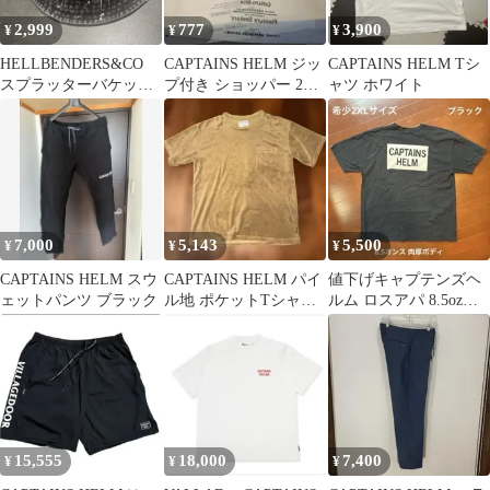
2,999
777
3,900
¥
¥
¥
HELLBENDERS&CO
CAPTAINS HELM ジッ
CAPTAINS HELM Tシ
スプラッターバケット
プ付き ショッパー 2枚
ャツ ホワイト
ハット ゴルフ等
セット
7,000
5,143
5,500
¥
¥
¥
CAPTAINS HELM スウ
CAPTAINS HELM パイ
値下げキャプテンズヘ
ェットパンツ ブラック
ル地 ポケットTシャツ
ルム ロスアパ 8.5ozヘ
ベージュ M
ビーウェイト Tシャツ
黒2XL
15,555
18,000
7,400
¥
¥
¥