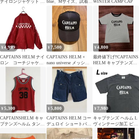
ナイロンジャケット ブ
blue、Mサイズ、試着の
WINTER CAMP CAP
ラック L
み
4,999
7,500
4,800
¥
¥
¥
CAPTAINS HELM ナイ
CAPTAINS HELM ×
最終値下げ‼️CAPTAINS
ロン コーチジャケッ
nano universe メッシュ
HELM キャプテンズヘ
ト 袖ロゴ バックプ
キャップ
ルム リンガーTシャ
リント
ツ
5,300
5,800
7,980
¥
¥
¥
CAPTAINSHELM キャ
CAPTAINS HELM コー
キャプテンズ ヘルム L
プテンズヘルム タンク
デュロイ ショートパン
ヴィンテージ加工 ピグ
トップ レッド ノースリ
ツ インディゴ染めXL
メント Tシャツ
ーブ