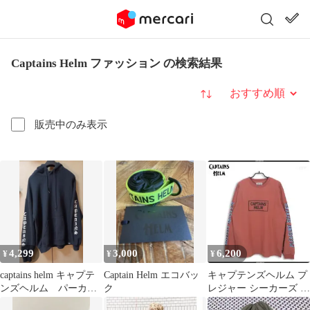
Captains Helm ファッション の検索結果
並び替え
販売中のみ表示
4,299
3,000
6,200
¥
¥
¥
captains helm キャプテ
Captain Helm エコバッ
キャプテンズヘルム プ
ンズヘルム パーカ
ク
レジャー シーカーズ ロ
ー フーディー cph
ングスリーブ M