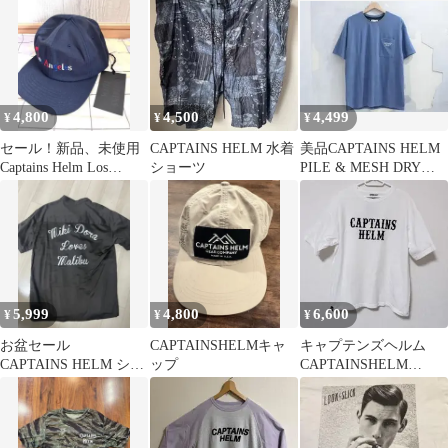
4,800
4,500
4,499
¥
¥
¥
セール！新品、未使用
CAPTAINS HELM 水着
美品CAPTAINS HELM
Captains Helm Los
ショーツ
PILE & MESH DRY
Angelesキャップ
TEE Tシャツ
5,999
4,800
6,600
¥
¥
¥
お盆セール
CAPTAINSHELMキャ
キャプテンズヘルム
CAPTAINS HELM シャ
ップ
CAPTAINSHELM
ツ
LOCALSLOGO Tシャ
ツ 白