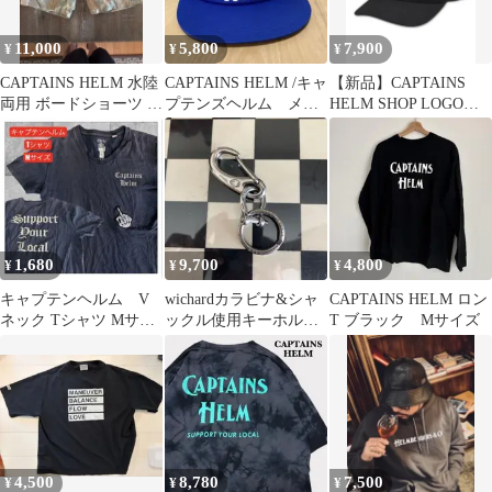
11,000
5,800
7,900
¥
¥
¥
CAPTAINS HELM 水陸
CAPTAINS HELM /キャ
【新品】CAPTAINS
両用 ボードショーツ シ
プテンズヘルム メッ
HELM SHOP LOGO
ョートパンツ カモフラ
シュキャップ
MESH CAP
1,680
9,700
4,800
¥
¥
¥
キャプテンヘルム V
wichardカラビナ&シャ
CAPTAINS HELM ロン
ネック Tシャツ Mサイ
ックル使用キーホルダ
T ブラック Mサイズ
ズ 米国製
ー 1950年代復刻キー
リング
4,500
8,780
7,500
¥
¥
¥