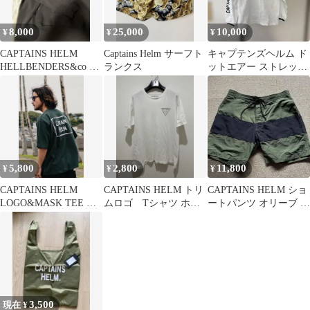
8,000
25,000
10,000
¥
¥
¥
CAPTAINS HELM
Captains Helm サーフト
キャプテンズヘルム ド
HELLBENDERS&co コ
ランクス
ットエアー ストレッチ
ラボ パーカー S
ロングスリーブ
5,800
2,800
11,800
¥
¥
¥
CAPTAINS HELM
CAPTAINS HELM トリ
CAPTAINS HELM ショ
LOGO&MASK TEE ロ
ムロゴ Tシャツ ホワ
ートパンツ オリーブ ブ
ゴ&マスク プリント
イト
ラック
3,500
現在 ¥