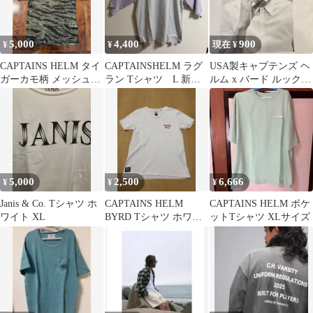
5,000
4,400
900
¥
¥
現在 ¥
CAPTAINS HELM タイ
CAPTAINSHELM ラグ
USA製キャプテンズ ヘ
ガーカモ柄 メッシュT
ラン Tシャツ L 新
ルム x バード ルック
シャツ Mサイズ
品 定価13200円
スリックtシャツサーフ
ブランド
5,000
2,500
6,666
¥
¥
¥
Janis & Co. Tシャツ ホ
CAPTAINS HELM
CAPTAINS HELM ポケ
ワイト XL
BYRD Tシャツ ホワイ
ットTシャツ XLサイズ
ト M