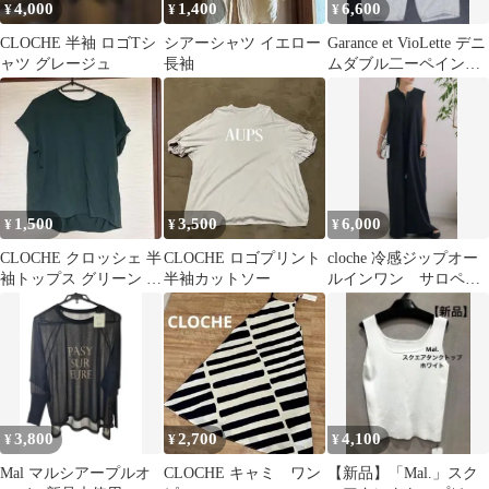
4,000
1,400
6,600
¥
¥
¥
CLOCHE 半袖 ロゴTシ
シアーシャツ イエロー
Garance et VioLette デニ
ャツ グレージュ
長袖
ムダブル二ーペインタ
ーパンツ
1,500
3,500
6,000
¥
¥
¥
CLOCHE クロッシェ 半
CLOCHE ロゴプリント
cloche 冷感ジップオー
袖トップス グリーン サ
半袖カットソー
ルインワン サロペッ
イズ02
ト
3,800
2,700
4,100
¥
¥
¥
Mal マルシアープルオ
CLOCHE キャミ ワン
【新品】「Mal.」スク