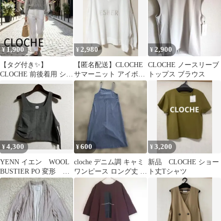
1,900
2,980
2,900
¥
¥
¥
【タグ付き✨】
【匿名配送】CLOCHE
CLOCHE ノースリーブ
CLOCHE 前後着用 シア
サマーニット アイボリ
トップス ブラウス
ー ニット カーディガン
ー 九分袖 ヤマダヤ
カーキ
4,300
600
3,200
¥
¥
¥
YENN イエン WOOL
cloche デニム調 キャミ
新品 CLOCHE ショー
BUSTIER PO 変形 ウ
ワンピース ロング丈 サ
ト丈Tシャツ
ールビスチェ
イズ02