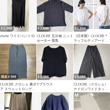
ーン
1,300
2,800
2,000
¥
¥
¥
cloche ワイドパンツ 02
CLOCHE 五分袖 ニット
《日本製》CLOCHE＊
セーター 墨黒
ラッフルティアードプ
ルオーバー カットソー
300
2,300
3,280
現在 ¥
¥
¥
CLOCHE クロシェ 裏ボ
Tブラウス
CLOCHE（クロシェ）
ア スウェットロングタ
ナイロンワイドタック
イトスカート グレー M
パンツ
02