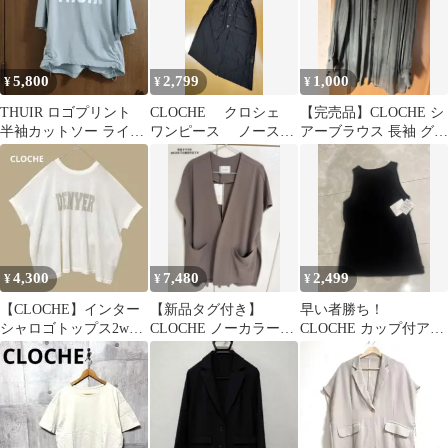
5,800
2,799
1,000
¥
¥
¥
THUIR ロゴプリント
CLOCHE クロシェ
【完売品】CLOCHE シ
半袖カットソー ライト
ワンピース ノースリ
アーブラウス 長袖 グレ
ブルー クロシェ
ーブ ロング ジレ
ー
ブラック
4,300
7,480
2,499
¥
¥
¥
【CLOCHE】インター
【新品タグ付き】
早い者勝ち！
シャロゴトップス2way
CLOCHE ノーカラーロ
CLOCHE カップ付アメ
クロシェ ボックスシ
ングジャケット
スリタンク
ルエット