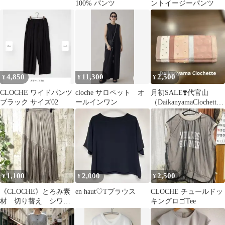
100% パンツ
ントイージーパンツ
4,850
11,300
2,500
¥
¥
¥
CLOCHE ワイドパンツ
cloche サロペット オ
月初SALE❣️代官山
ブラック サイズ02
ールインワン
（DaikanyamaClochette
）シャルロットベティ
1,100
2,000
2,500
¥
¥
¥
《CLOCHE》とろみ素
en haut♡Tブラウス
CLOCHE チュールドッ
材 切り替え シワ加
キングロゴTee
工 ロングスカート
艶ベージュ