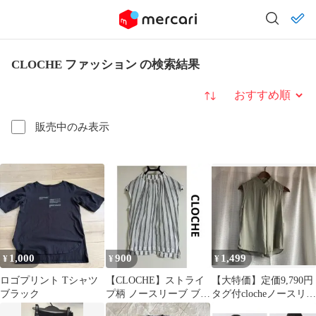
CLOCHE ファッション の検索結果
並び替え
販売中のみ表示
1,000
900
1,499
¥
¥
¥
ロゴプリント Tシャツ
【CLOCHE】ストライ
【大特価】定価9,790円
ブラック
プ柄 ノースリーブ ブラ
タグ付clocheノースリー
ウス ハイネック
ブ ブラウスセージグリ