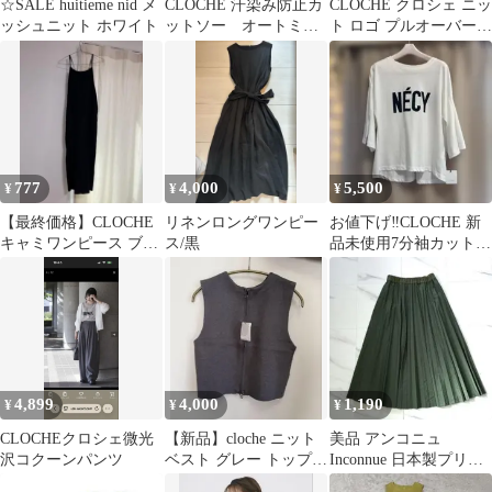
☆SALE huitieme nid メ
CLOCHE 汗染み防止カ
CLOCHE クロシェ ニッ
ッシュニット ホワイト
ットソー オートミー
ト ロゴ プルオーバー
ル
ブラック
777
4,000
5,500
¥
¥
¥
【最終価格】CLOCHE
リネンロングワンピー
お値下げ‼️CLOCHE 新
キャミワンピース ブラ
ス/黒
品未使用7分袖カットソ
ック
ー
4,899
4,000
1,190
¥
¥
¥
CLOCHEクロシェ微光
【新品】cloche ニット
美品 アンコニュ
沢コクーンパンツ
ベスト グレー トップス
Inconnue 日本製プリー
02
ツハリ感ロングスカー