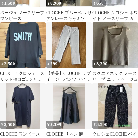
1,580
6,980
650
¥
¥
¥
ベージュ ノースリーブ
CLOCHE ブルーベル サ
CLOCHE クロシェ ホワ
ワンピース
テンレースキャミソー
イト ノースリーブ カッ
ル ブラックsevenfairy
トソー 重ね着風
2,500
799
3,300
¥
¥
¥
CLOCHE クロシェ ス
【美品】CLOCHE リブ
スクエアネック ノース
リット袖ロゴTシャツ
イージーパンツ アイボ
リーブ ニット ベージュ
チャコールグレー
リー サイズ02
2,500
2,399
3,500
¥
¥
¥
CLOCHE ワンピース
CLOCHE リネン 麻
クロシェCLOCHE ペイ