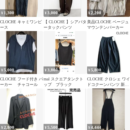
1,300
3,000
2,200
¥
¥
¥
CLOCHE キャミワンピ
【 CLOCHE 】シアバタ
美品CLOCHE ベージュ
ース
ータックパンツ
マウンテンパーカー
5,000
3,800
5,800
¥
¥
¥
CLOCHE フード付き パ
mal スクエアタンクト
CLOCHE クロシェ ワイ
ーカー チャコール
ップ ブラック
ドコクーンパンツ 新品
タグ 麻綿 ゴム入り 洗
える
2,800
5,500
4,444
¥
¥
¥