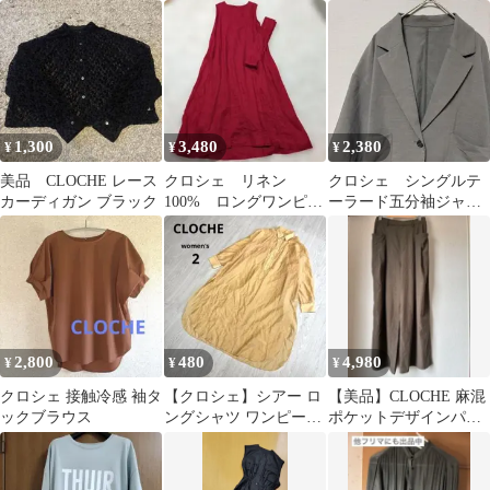
1,300
3,480
2,380
¥
¥
¥
美品 CLOCHE レース
クロシェ リネン
クロシェ シングルテ
カーディガン ブラック
100% ロングワンピー
ーラード五分袖ジャケ
ス リボンベルト付
ット(M)チャコールグレ
き 麻 レッド
ー大人カッコイイ
2,800
480
4,980
¥
¥
¥
クロシェ 接触冷感 袖タ
【クロシェ】シアー ロ
【美品】CLOCHE 麻混
ックブラウス
ングシャツ ワンピース
ポケットデザインパン
ベージュ 透け感 ゆるダ
ツ ブラウン 01
ボ M相当