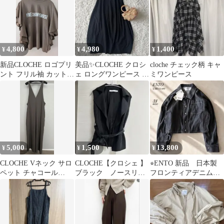
4,800
4,980
1,400
¥
¥
¥
新品CLOCHE ロゴプリ
美品✨CLOCHE クロシ
cloche チェック柄 キャ
ント フリル袖 カットソ
ェ ロングワンピース 変
ミワンピース
ー ブラウン
型コクーン 黒 M リネ
ン混
5,000
1,500
13,800
¥
¥
¥
CLOCHE Vネック サロ
CLOCHE【クロシェ 】
⭐︎ENTO 新品 日本製
ペット チャコール
ブラック ノースリー
フロンティアデニムジ
2WAY オールシーズン
ブ ベスト 羽織
ャケット38CLOCHE
黒 美品 M