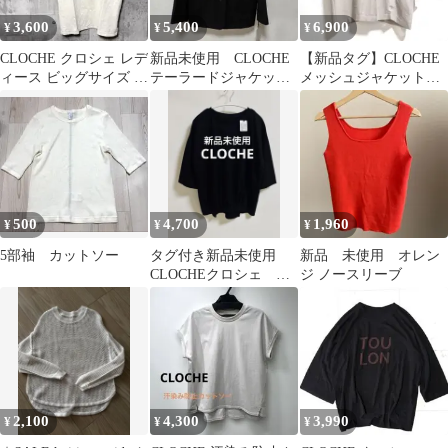
3,600
5,400
6,900
¥
¥
¥
CLOCHE クロシェ レデ
新品未使用 CLOCHE
【新品タグ】CLOCHE
ィース ビッグサイズ T
テーラードジャケット
メッシュジャケット
シャツ 2 ベージュ
ブラック
半袖 ベスト ジレ
M
500
4,700
1,960
¥
¥
¥
5部袖 カットソー
タグ付き新品未使用
新品 未使用 オレン
CLOCHEクロシェ デ
ジ ノースリーブ
ザインカットソー
2,100
4,300
3,990
¥
¥
¥