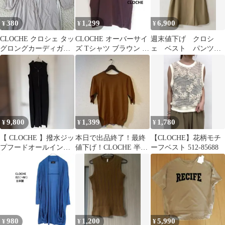
380
1,299
6,900
¥
¥
¥
CLOCHE クロシェ タッ
CLOCHE オーバーサイ
週末値下げ クロシ
グロングカーディガン
ズ Tシャツ ブラウン プ
ェ ベスト パンツ
バイカラー 綿 M
リントロゴ М ユニ
セットアップ ベージ
セックス
ュ系 F イシカワラボ
9,800
1,399
1,780
¥
¥
¥
【 CLOCHE 】撥水ジッ
本日で出品終了！最終
【CLOCHE】花柄モチ
プフードオールインワ
値下げ！CLOCHE 半袖
ーフベスト 512-85688
ン02
ニット ブラウン
980
1,200
5,990
¥
¥
¥