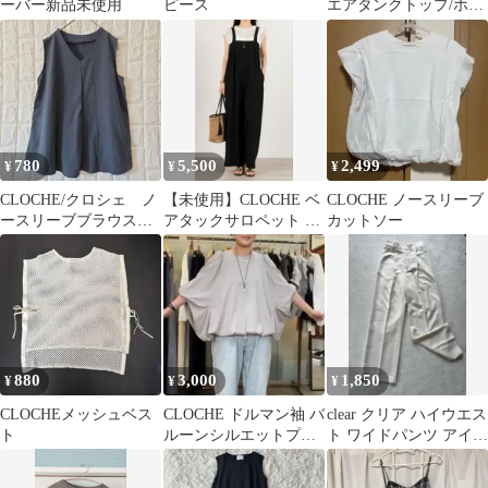
ーバー新品未使用
ピース
エアタンクトップ/ホワ
イト
780
5,500
2,499
¥
¥
¥
CLOCHE/クロシェ ノ
【未使用】CLOCHE ベ
CLOCHE ノースリーブ
ースリーブブラウス
アタックサロペット ブ
カットソー
Vネック Aライン
ラック M
夏 紺
880
3,000
1,850
¥
¥
¥
CLOCHEメッシュベス
CLOCHE ドルマン袖 バ
clear クリア ハイウエス
ト
ルーンシルエットプル
ト ワイドパンツ アイボ
オーバー グレージュ 絞
リー S 新品タグ付き
り 夏服