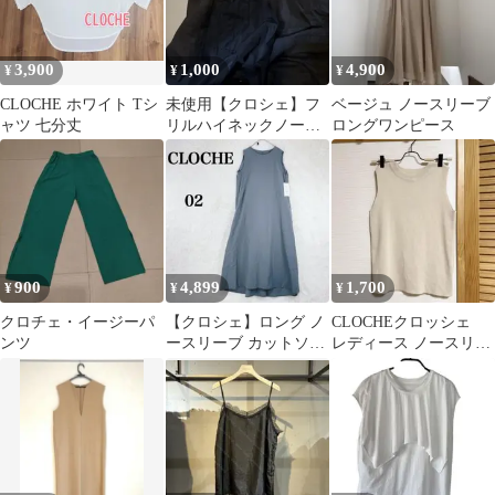
3,900
1,000
4,900
¥
¥
¥
CLOCHE ホワイト Tシ
未使用【クロシェ】フ
ベージュ ノースリーブ
ャツ 七分丈
リルハイネックノース
ロングワンピース
リーブブラウス ブラッ
ク
900
4,899
1,700
¥
¥
¥
クロチェ・イージーパ
【クロシェ】ロング ノ
CLOCHEクロッシェ
ンツ
ースリーブ カットソー
レディース ノースリー
ワンピース (M相当) グ
ブ サマーニット ベージ
ーリン系
ュ タンク