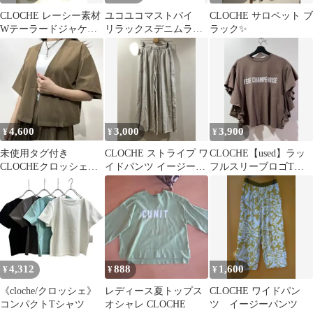
CLOCHE レーシー素材
ユコユコマストバイ
CLOCHE サロペット ブ
Wテーラードジャケッ
リラックスデニムライ
ラック✨
ト ゆったりライン
クボトム ブラック
М値下げ中！
着用1回！！
4,600
3,000
3,900
¥
¥
¥
未使用タグ付き
CLOCHE ストライプ ワ
CLOCHE【used】ラッ
CLOCHEクロッシェ接
イドパンツ イージーパ
フルスリーブロゴTシ
触冷感5分袖ジャケット
ンツ 02 新品 タグ付き
ャツ ブラウン
4,312
888
1,600
¥
¥
¥
《cloche/クロッシェ》
レディース夏トップス
CLOCHE ワイドパン
コンパクトTシャツ
オシャレ CLOCHE
ツ イージーパンツ