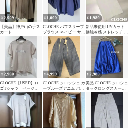
2,999
1,000
1,980
¥
¥
¥
【美品】神戸山の手ス
CLOCHE パフスリーブ
新品未使用 UVカット
カート
ブラウス ネイビー サイ
接触冷感 ストレッチ ロ
ズ2
ングスカート ベージュ
2,900
4,999
2,980
¥
¥
¥
CLOCHE【USED】ロ
CLOCHE クロッシェ カ
美品 CLOCHE クロシェ
ゴTシャツ ベージ
ーブルーズデニム バレ
タックロングスカート
ュ Mサイズ
ルパンツ サイズ01
ロイヤルブルー 02