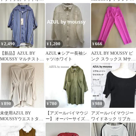
ルインワン
リー五分袖 Tシャツ ブ
ラウン
2,490
1,200
666
¥
¥
¥
【新品】AZUL BY
AZUL★シアー長袖シ
AZUL BY MOUSSY ピ
MOUSSY マルチストラ
ャツ/ホワイト
ンク スラックス Mサイ
イプシャツ M 半袖
ズ
890
780
980
¥
¥
¥
未使用AZUL BY
【アズールバイマウジ
アズールバイマウジー
MOUSSYウエストタッ
ー】 オーバーサイズシ
ワイドネック リブカッ
クブラウス/ベージュS
ャツ F カーキ ゆったり
トソー M ブラック 五
薄手 夏
分袖