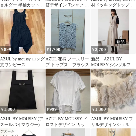
ョルダー 半袖カットソ
替デザイン Tシャツ ホ
材ドッキングトップス
ー 切り替え 変形
ワイト
ビスチェ風 バルーン袖
899
1,700
2,700
¥
¥
¥
AZUL by moussy ロング
AZUL 花柄 ノースリー
新品 AZUL BY
丈ワンピース
ブ トップス ブラウス
MOUSSY シングルフラ
ップジレワンピース
1,800
999
1,380
¥
¥
¥
AZUL BY MOUSSY (ア
AZUL BY MOUSSY ド
AZUL BY MOUSSY フ
ズールバイマウジー)
ロストデザイン カット
リルデザインショルダ
ショッピングバッグ
ソー ホワイト
ーバッグ