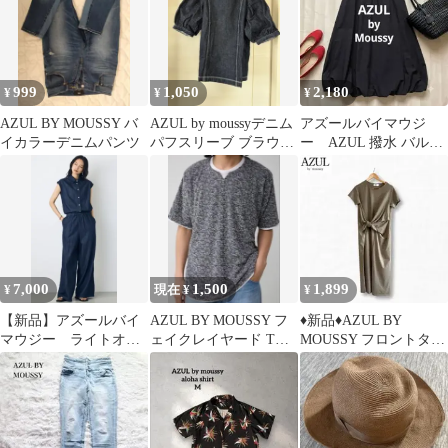
999
1,050
2,180
¥
¥
¥
AZUL BY MOUSSY バ
AZUL by moussyデニム
アズールバイマウジ
イカラーデニムパンツ
パフスリーブ ブラウス
ー AZUL 撥水 バルー
半袖 インディゴ
ンギャザースカート 黒
M ロング
7,000
1,500
1,899
¥
現在 ¥
¥
【新品】アズールバイ
AZUL BY MOUSSY フ
♦︎新品♦︎AZUL BY
マウジー ライトオン
ェイクレイヤード Tシ
MOUSSY フロントタイ
スデニムオールインワ
ャツ
デザイン カットロング
ン
ワンピ