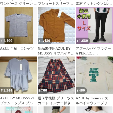
ワンピース グリーン 半
プショートスリーブ配
素材ドッキング バルー
袖
色リブプルオーバーブ
ンカットソー レディ
ラックF
ース
1,100
1,480
1,680
¥
¥
¥
AZUL 半袖 Tシャツ
新品未使用AZUL BY
アズールバイマウジー
MOUSSY リブハイネッ
A PERFECT
クトップス
TROUSERS Lサイズ 新
品未使用
1,344
700
480
¥
¥
¥
AZUL BY MOUSSY ペ
幾何学模様 プリーツス
AZUL by moussyアズー
プラムトップス ブルー
カート インナー付き
ルバイマウジープリン
新品
ト半袖Tシャツ