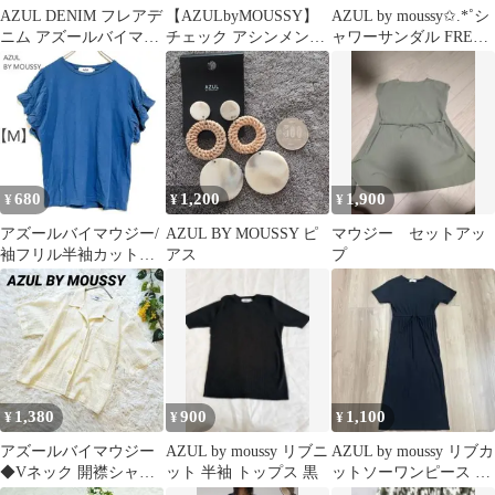
AZUL DENIM フレアデ
【AZULbyMOUSSY】
AZUL by moussy✩.*˚シ
ニム アズールバイマウ
チェック アシンメント
ャワーサンダル FREE
ジー
リー フレアースカート
27cm
680
1,200
1,900
¥
¥
¥
アズールバイマウジー/
AZUL BY MOUSSY ピ
マウジー セットアッ
袖フリル半袖カットソ
アス
プ
ー/くすみカラー/大人か
わいい綿100
1,380
900
1,100
¥
¥
¥
アズールバイマウジー
AZUL by moussy リブニ
AZUL by moussy リブカ
◆Vネック 開襟シャツ
ット 半袖 トップス 黒
ットソーワンピース ブ
半袖メッシュシャツ 羽
ラック 半袖