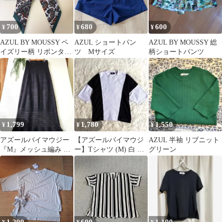
700
680
600
¥
¥
¥
AZUL BY MOUSSY ペ
AZUL ショートパン
AZUL BY MOUSSY 総
イズリー柄 リボンタイ
ツ Mサイズ
柄ショートパンツ
スカーフ
1,799
1,780
1,550
¥
¥
¥
アズールバイマウジー
【アズールバイマウジ
AZUL 半袖 リブニット
『M』メッシュ編み ロ
ー】Tシャツ (M) 白 黒
グリーン
ング タイトスカート ブ
バイカラー 異素材切替
ラック
メンズ