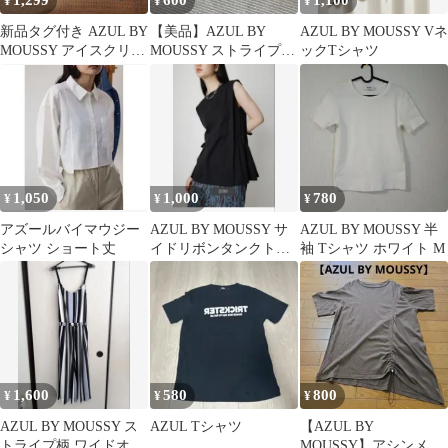
1,299
600
1,100
¥
¥
¥
新品タグ付き AZUL BY
【美品】AZUL BY
AZUL BY MOUSSY Vネ
MOUSSY アイスクリン
MOUSSY ストライプ柄
ックTシャツ
半袖トップス S
カットソー Mサイズ
1,050
1,000
780
¥
¥
¥
アズールバイマウジー
AZUL BY MOUSSY サ
AZUL BY MOUSSY 半
シャツ ショート丈
イドリボンタンクトッ
袖 Tシャツ ホワイト M
プ ブラック M
1,600
580
800
¥
¥
¥
AZUL BY MOUSSY ス
AZUL Tシャツ
【AZUL BY
トライプ柄 ワイドオー
MOUSSY】アシンメト