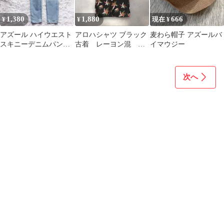
1,380
1,880
666
¥
¥
現在 ¥
アズール ハイウエスト
アロハシャツ ブラック
麦わら帽子 アズールバ
スキニーデニムパンツ
古着 レーヨン混 ア
イマウジー
used加工 コットン ベー
メカジ
シック
次へ