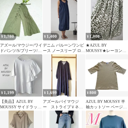
織り ゆったり
1,780
1,400
1,000
¥
¥
¥
アズール/マウジー/ワイ
デニム バルーンワンピ
★AZUL BY
ドパンツ/S/プリーツ/ド
ース ノースリーブ ロン
MOUSSY★レーヨンス
ッキング/オリーブ
グ丈
トレッチ レオパードガ
ウチョパンツ★
1,199
1,699
800
¥
¥
¥
【美品】AZUL BY
アズールバイマウジ
AZUL BY MOUSSY 半
MOUSSY サイドラッフ
ー ストライプＶネッ
袖カットソー ベージュ
ルアシンメトリートッ
ク ロングシャツワン
M
プス М
ピース 長袖ワンピース