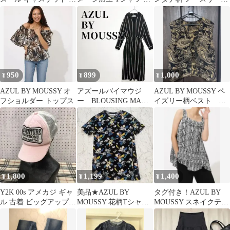
エード調 マリンキャッ
ラック
Tシャツ
プ
950
899
1,000
¥
¥
¥
AZUL BY MOUSSY オ
アズールバイマウジ
AZUL BY MOUSSY ペ
フショルダー トップス
ー BLOUSING MAXI
イズリー柄ベスト メ
ONEPIECE ストライ
ンズ
プ
1,800
1,199
1,400
¥
¥
¥
Y2K 00s アメカジ ギャ
美品★AZUL BY
タグ付き！AZUL BY
ル 古着 ビッグアップリ
MOUSSY 花柄Tシャツ
MOUSSY スネイクティ
ケ ストラッカーキャッ
ブラック S
アードチュニック
プ