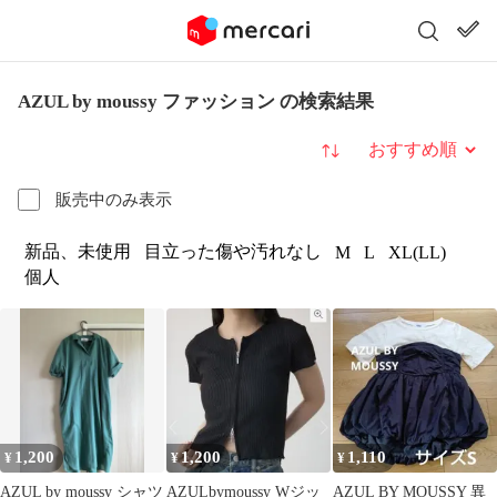
AZUL by moussy ファッション の検索結果
並び替え
販売中のみ表示
新品、未使用
目立った傷や汚れなし
M
L
XL(LL)
個人
1,200
1,200
1,110
¥
¥
¥
AZUL by moussy シャツ
AZULbymoussy Wジッ
AZUL BY MOUSSY 異