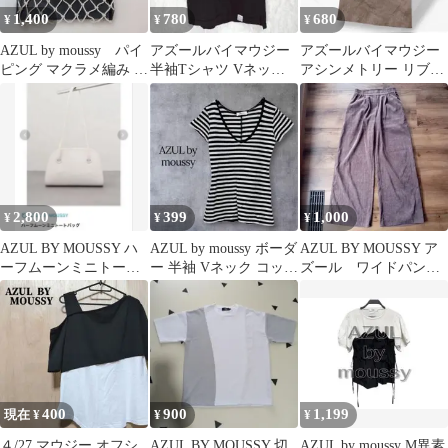
1,400
780
680
¥
¥
¥
AZUL by moussy パイ
アズールバイマウジー
アズールバイマウジー
ピング マクラメ編み ト
半袖Tシャツ Vネック
アシンメトリー リブタ
ートバッグ
無地 S ブラック きれい
ンクトップ M ブラウン
め
レーヨン混
2,800
399
1,000
¥
¥
¥
AZUL BY MOUSSY ハ
AZUL by moussy ボーダ
AZUL BY MOUSSY ア
ーフムーンミニトート
ー 半袖 Vネック コット
ズール ワイドパン
バッグ
ン100％S
ツ ブラウン
400
900
1,199
現在 ¥
¥
¥
４/27 マウジー オフシ
AZUL BY MOUSSY 切
AZUL by moussy M異素