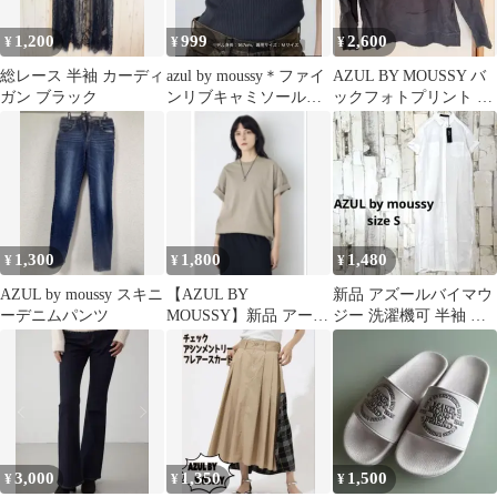
1,200
999
2,600
¥
¥
¥
総レース 半袖 カーディ
azul by moussy＊ファイ
AZUL BY MOUSSY バ
ガン ブラック
ンリブキャミソール＊
ックフォトプリント ス
ブラトップ＊S＊ブラッ
ウェット M 黒 アズー
ク
ル
1,300
1,800
1,480
¥
¥
¥
AZUL by moussy スキニ
【AZUL BY
新品 アズールバイマウ
ーデニムパンツ
MOUSSY】新品 アーバ
ジー 洗濯機可 半袖 シ
ンコットンルーズTシ
ャツ ロング ワンピース
ャツ M
S 白
3,000
1,350
1,500
¥
¥
¥