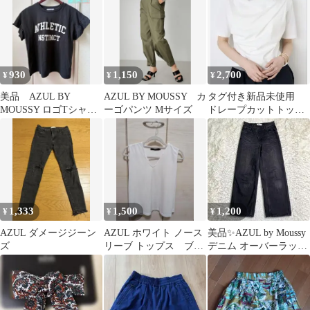
930
1,150
2,700
¥
¥
¥
美品 AZUL BY
AZUL BY MOUSSY カ
タグ付き新品未使用
MOUSSY ロゴTシャツ
ーゴパンツ Mサイズ
ドレープカットトップ
ブラック S
ス
1,333
1,500
1,200
¥
¥
¥
AZUL ダメージジーン
AZUL ホワイト ノース
美品✨AZUL by Moussy
ズ
リーブ トップス ブラ
デニム オーバーラップ
ウス
デニム M 黒 綿