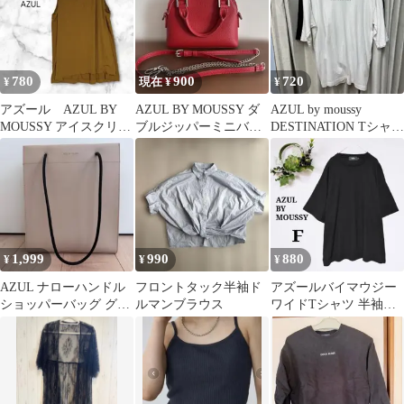
780
900
720
¥
現在 ¥
¥
アズール AZUL BY
AZUL BY MOUSSY ダ
AZUL by moussy
MOUSSY アイスクリー
ブルジッパーミニバッ
DESTINATION Tシャ
ンフレアタンク M 夏
グ レッド
ツ ゆるだほ
コーデ
1,999
990
880
¥
¥
¥
AZUL ナローハンドル
フロントタック半袖ド
アズールバイマウジー
ショッパーバッグ グレ
ルマンブラウス
ワイドTシャツ 半袖カ
イッシュベージュ
ットソー ゆったり コッ
トン混