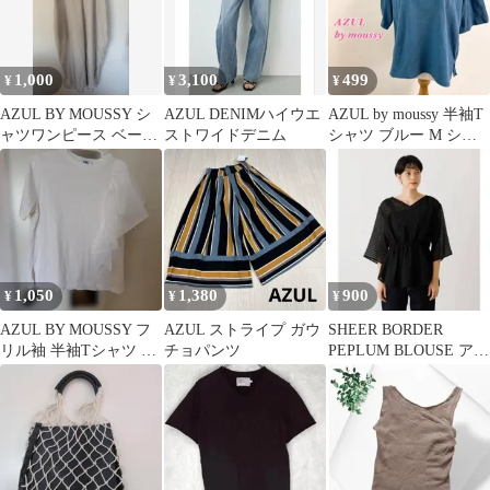
1,000
3,100
499
¥
¥
¥
AZUL BY MOUSSY シ
AZUL DENIMハイウエ
AZUL by moussy 半袖T
ャツワンピース ベージ
ストワイドデニム
シャツ ブルー M シン
ュ M
プル カジュアル 綿
1,050
1,380
900
¥
¥
¥
AZUL BY MOUSSY フ
AZUL ストライプ ガウ
SHEER BORDER
リル袖 半袖Tシャツ カ
チョパンツ
PEPLUM BLOUSE アズ
ットソー
ールバイマウジー