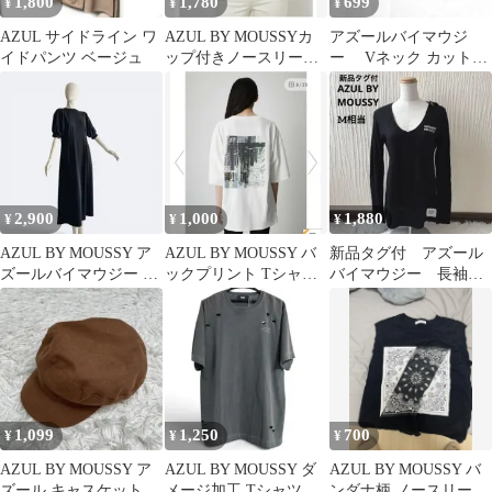
1,800
1,780
699
¥
¥
¥
AZUL サイドライン ワ
AZUL BY MOUSSYカ
アズールバイマウジ
イドパンツ ベージュ
ップ付きノースリーブ
ー Vネック カットソ
トップス
ー ブラック M ゆった
り クロップド
2,900
1,000
1,880
¥
¥
¥
AZUL BY MOUSSY ア
AZUL BY MOUSSY バ
新品タグ付 アズール
ズールバイマウジー ワ
ックプリント Tシャツ
バイマウジー 長袖T
ンピース ブラック
ホワイト F 男女兼用
シャツカットソー ロ
ンT 黒 ロゴ
1,099
1,250
700
¥
¥
¥
AZUL BY MOUSSY ア
AZUL BY MOUSSY ダ
AZUL BY MOUSSY バ
ズール キャスケット ス
メージ加工 Tシャツ ブ
ンダナ柄 ノースリーブ