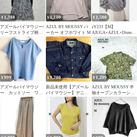
1,388
1,100
1,580
¥
¥
¥
アズールバイマウジー/
AZUL BY MOUSSY パ
zY233【M】
リーフストライプ柄七
ーカー オフホワイト M
AJUGA×AZUL×Disney
分袖ガウン/ウエストリ
Tシャツ/カットソー
ボン/羽織り/M
999
9,700
1,299
¥
¥
¥
アズールバイマウジ
新品未使用【アズール
AZUL BY MOUSSY 半
ー カットソー ワッ
バイマウジー】デニム
袖オープンカラーシャ
フル生地 キーネッ
セットアップ
ツ M ボタニカル柄 黄
ク ライトブルー F