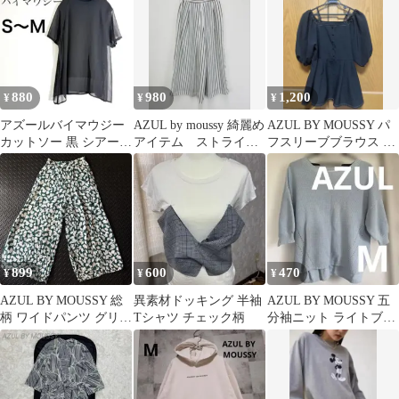
880
980
1,200
¥
¥
¥
アズールバイマウジー
AZUL by moussy 綺麗め
AZUL BY MOUSSY パ
カットソー 黒 シアー
アイテム ストライプ
フスリーブブラウス ブ
透け感 重ね着風S〜M
ガウチョS【中古】D88
ラック
899
600
470
¥
¥
¥
AZUL BY MOUSSY 総
異素材ドッキング 半袖
AZUL BY MOUSSY 五
柄 ワイドパンツ グリー
Tシャツ チェック柄
分袖ニット ライトブル
ン S
ー