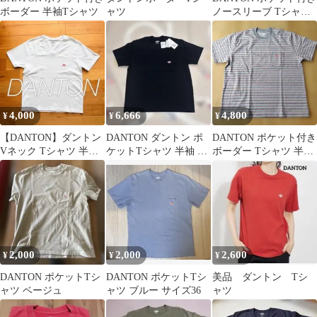
ボーダー 半袖Tシャツ
ャツ
ノースリーブ Tシャツ
ベージュ
4,000
6,666
4,800
¥
¥
¥
【DANTON】ダントン
DANTON ダントン ポ
DANTON ポケット付き
Vネック Tシャツ 半袖
ケットTシャツ 半袖 ブ
ボーダー Tシャツ 半袖
ホワイト
ラック S
グレー/レッドマルチ
2,000
2,000
2,600
¥
¥
¥
DANTON ポケットTシ
DANTON ポケットTシ
美品 ダントン Tシ
ャツ ベージュ
ャツ ブルー サイズ36
ャツ