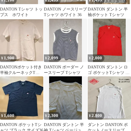
1,100
1,499
1,499
¥
¥
¥
DANTON Tシャツ トッ
DANTON ノースリーブ
DANTON ダントン 半
プス ホワイト
Tシャツ ホワイト 36
袖ポケット Tシャツ
1,900
2,099
2,000
¥
¥
¥
DANTONポケット付き
DANTON ボーダー ノ
DANTON ダントン ロ
半袖クルーネックTシ
ースリーブ Tシャツ
ゴ ポケットTシャツ レ
ャツ 無地
ッド サイズ 34
1,600
2,300
2,800
¥
¥
¥
DANTON ポケットTシ
DANTON ダントン 半
ダントン DANTON ポ
ャツ ブラック サイズ36
袖 Tシャツ ベージュ
ケットノースリーブT