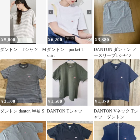
5,000
6,200
3,380
¥
¥
¥
ダントン Tシャツ M
ダントン pocket T-
DANTON ダントン ノ
shirt
ースリーブTシャツ
3,100
1,500
1,370
¥
¥
¥
ダントン danton 半袖 S
DANTON Tシャツ
DANTON Vネック Tシ
ャツ ダントン