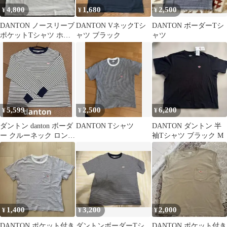
4,800
1,680
2,500
¥
¥
¥
DANTON ノースリーブ
DANTON VネックTシ
DANTON ボーダーTシ
ポケットTシャツ ホワ
ャツ ブラック
ャツ
イト
5,599
2,500
6,200
¥
¥
¥
ダントン danton ボーダ
DANTON Tシャツ
DANTON ダントン 半
ー クルーネック ロンT
袖Tシャツ ブラック M
ブルー
1,400
3,200
2,000
¥
¥
¥
DANTON ポケット付き
ダントンボーダーTシ
DANTON ポケット付き