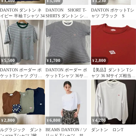
3,400
5,500
1,230
¥
¥
¥
DANTON ダントン ネ
DANTON SHORT T-
DANTON ポケットTシ
イビー 半袖 Tシャツ 34
SHIRTS ダントン ショ
ャツ ブラック S
ートTシャツS 未使用
5,500
1,700
2,800
¥
¥
¥
DANTON ボーダー ポ
DANTON ボーダー ポ
【美品】ダントン Tシ
ケットTシャツ グリー
ケットTシャツ 36サイ
ャツ 36 Mサイズ相当
ン
ズ
レッド DT-C0054TCJ
2,800
6,800
4,200
¥
¥
¥
ルグラジック ダント
BEAMS DANTON / ソ
ダントン ロンT
ン scye Tシャツ 3枚セ
リッド Tシャツ サイ