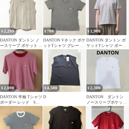
2,299
780
1,900
¥
¥
¥
DANTON ダントン ノ
DANTON Vネック ポケ
DANTON ダントン ポ
ースリーブ ポケット T
ットTシャツ グレー コ
ケットTシャツ ボーダ
シャツ カットソー ベー
ットン100% ダントン
ー 34
ジュ
2,000
4,500
2,300
¥
¥
¥
DANTON 半袖 Tシャツ
D
DANTON ダントン
ボーダー レッド Sサ
ノースリーブポケット
イズ
Tシャツ