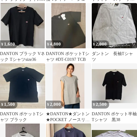
シャツ ホワイト 綿
100% ロゴ
1,680
4,800
2,000
¥
¥
¥
DANTON ブラック Vネ
DANTON ポケットTシ
ダントン 長袖Tシャ
ック Tシャツsize36
ャツ #DT-C0197 TCB
ツ
1,500
2,000
2,500
¥
¥
¥
DANTON ポケットTシ
★DANTON★ダントン
DANTON ポケット半袖
ャツ ブラック
★POCKET ノースリー
Tシャツ 黒38
ブTシャツ★#JD-9127