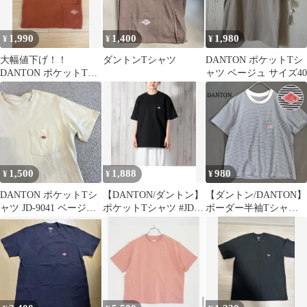
1,990
1,400
1,980
¥
¥
¥
大幅値下げ！！
ダントンTシャツ
DANTON ポケットTシ
DANTON ポケットTシ
ャツ ベージュ サイズ40
ャツ
1,500
1,888
980
¥
¥
¥
DANTON ポケットTシ
【DANTON/ダントン】
【ダントン/DANTON】
ャツ JD-9041 ベージュ
ポケットTシャツ #JD-
ボーダー半袖Tシャツ
サイズ34
9041
胸ポケット ワンポイン
トワッペン