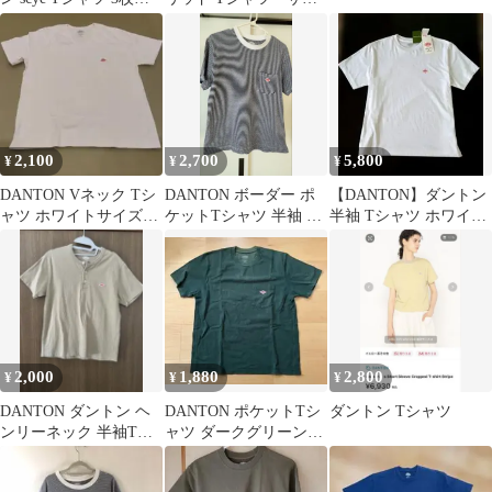
ット
ズS
2,100
2,700
5,800
¥
¥
¥
DANTON Vネック Tシ
DANTON ボーダー ポ
【DANTON】ダントン
ャツ ホワイトサイズ
ケットTシャツ 半袖 ネ
半袖 Tシャツ ホワイト
M〜L
イビー×ホワイト
S 新品未使用
2,000
1,880
2,800
¥
¥
¥
DANTON ダントン ヘ
DANTON ポケットTシ
ダントン Tシャツ
ンリーネック 半袖Tシ
ャツ ダークグリーン
ャツ ベージュ サイズ
36
34