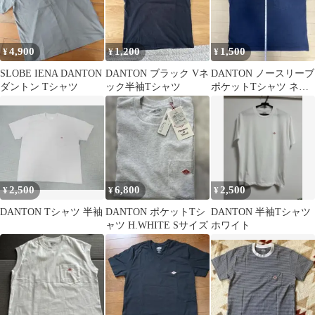
4,900
1,200
1,500
¥
¥
¥
SLOBE IENA DANTON
DANTON ブラック Vネ
DANTON ノースリーブ
ダントン Tシャツ
ック半袖Tシャツ
ポケットTシャツ ネイ
ビー
2,500
6,800
2,500
¥
¥
¥
DANTON Tシャツ 半袖
DANTON ポケットTシ
DANTON 半袖Tシャツ
ャツ H.WHITE Sサイズ
ホワイト