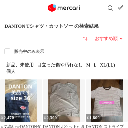
DANTON Tシャツ・カットソー の検索結果
並び替え
販売中のみ表示
新品、未使用
目立った傷や汚れなし
M
L
XL(LL)
個人
2,470
2,300
1,800
¥
¥
¥
人気高い☆DANTONダ
DANTON ポケット付き
DANTON ストライプ