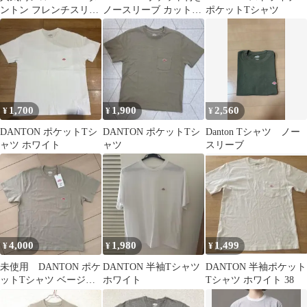
ントン フレンチスリー
ノースリーブ カットソ
ポケットTシャツ
ブ袖 美品です。
ー
1,700
1,900
2,560
¥
¥
¥
DANTON ポケットTシ
DANTON ポケットTシ
Danton Tシャツ ノー
ャツ ホワイト
ャツ
スリーブ
4,000
1,980
1,499
¥
¥
¥
未使用 DANTON ポケ
DANTON 半袖Tシャツ
DANTON 半袖ポケット
ットTシャツ ベージュ
ホワイト
Tシャツ ホワイト 38
36