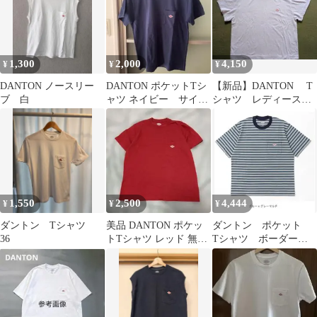
1,300
2,000
4,150
¥
¥
¥
DANTON ノースリー
DANTON ポケットTシ
【新品】DANTON T
ブ 白
ャツ ネイビー サイズ
シャツ レディースM
36
サイズ サックスブル
ー
1,550
2,500
4,444
¥
¥
¥
ダントン Tシャツ
美品 DANTON ポケッ
ダントン ポケット
36
トTシャツ レッド 無地
Tシャツ ボーダー
T
ブルー×グレーマルチ
新品