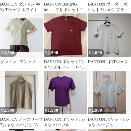
DANTON ダントン 半
DANTON B:MING
DANTON ボーダー ポ
袖 Tシャツ ホワイト グ
beams 半袖ポケットTシ
ケットTシャツ ブラウ
レー ボーダー 36 S M
ャツ 34
ン
2,500
2,500
2,000
¥
¥
¥
ダントン Tシャツ
DANTON ポケットTシ
DANTON 白Tシャツ
ャツ ボルドー サイズ
34
2,999
1,500
2,980
¥
¥
¥
DANTON ノースリーブ
DANTON ポケットTシ
DANTON ポケットTシ
Tシャツ ベージュ 36
ャツ パープル
ャツ ベージュ