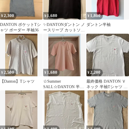
2,300
1,680
1,800
¥
¥
¥
DANTON ポケットTシ
✨DANTONダントン ノ
ダントン半袖
ャツ ボーダー 半袖36
ースリーブ カットソー
黒36
2,500
1,680
2,200
¥
¥
¥
【Danton】Tシャツ
☆Summer
最終価格 DANTON Ｖ
SALL☆DANTON 半袖
ネック 半袖Tシャツ 白
ポケットTシャツ ピン
サイズ36
ク XS