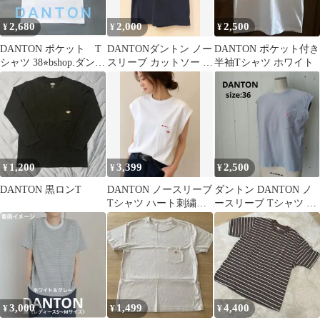
2,680
2,000
2,500
¥
¥
¥
DANTON ポケット T
DANTONダントン ノー
DANTON ポケット付き
シャツ 38⭐︎bshop.ダント
スリーブ カットソー 黒
半袖Tシャツ ホワイト
ン
36
1,200
3,399
2,500
¥
¥
¥
DANTON 黒ロンT
DANTON ノースリーブ
ダントン DANTON ノ
Tシャツ ハート刺繍ポ
ースリーブ Tシャツ ブ
ケット ホワイト
ルーグレー 36サイズ
3,000
1,499
4,400
¥
¥
¥