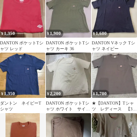
1,350
1,900
1,600
¥
¥
¥
DANTON ポケットTシ
DANTON ポケットTシ
DANTON Vネック Tシ
ャツ レッド
ャツ カーキ 36
ャツ ネイビー
1,350
2,200
1,700
¥
¥
¥
ダントン ネイビーT
DANTON ポケットTシ
★【DANTON】Tシャ
シャツ
ャツ ホワイト サイズ
ツ レディース 【36
34
サイズ】