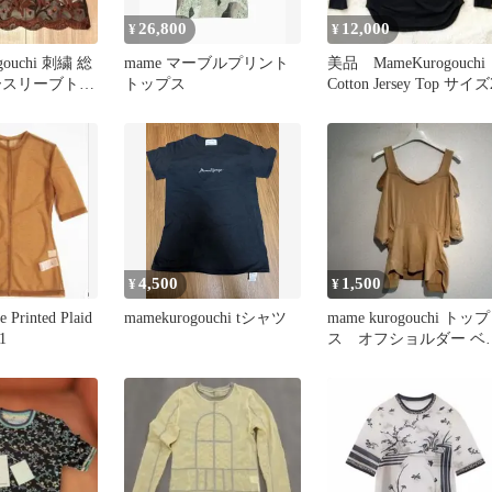
26,800
12,000
¥
¥
gouchi 刺繍 総
mame マーブルプリント
美品 MameKurogouchi
ースリーブトッ
トップス
Cotton Jersey Top サイズ
ニカル
4,500
1,500
¥
¥
 Printed Plaid
mamekurogouchi tシャツ
mame kurogouchi トップ
1
ス オフショルダー ベ
ジュ