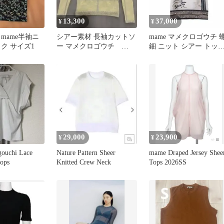
13,300
37,000
¥
¥
！mame半袖ニ
シアー素材 長袖カットソ
mame マメクロゴウチ 
ク サイズ1
ー マメクロゴウチ
鈿 ニット シアー トッ
mamekurogouchi
ス 伊勢丹 別注 25ss
29,000
23,900
¥
¥
ouchi Lace
Nature Pattern Sheer
mame Draped Jersey Shee
tops
Knitted Crew Neck
Tops 2026SS