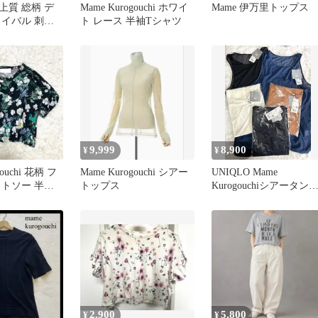
 上質 総柄 デ
Mame Kurogouchi ホワイ
Mame 伊万里トップス
ライバル 刺繍
ト レース 半袖Tシャツ
ツ 1
9,999
8,900
¥
¥
gouchi 花柄 フ
Mame Kurogouchi シアー
UNIQLO Mame
ットソー 半袖
トップス
Kurogouchiシアータン
トップ 複数XL〜3XL
2,900
5,800
¥
¥