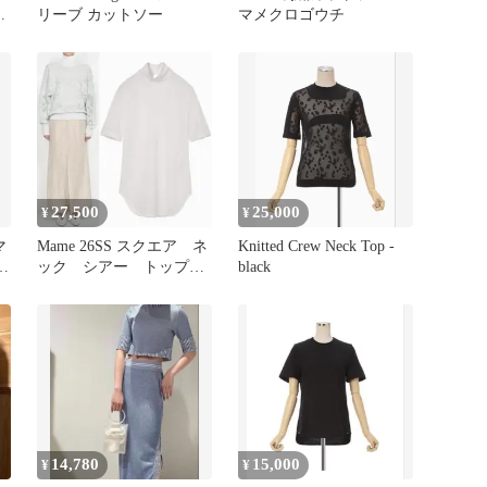
ー
リーブ カットソー
マメクロゴウチ
27,500
25,000
¥
¥
マ
Mame 26SS スクエア ネ
Knitted Crew Neck Top -
長
ック シアー トップ
black
白 １ カットソー 半袖
14,780
15,000
¥
¥