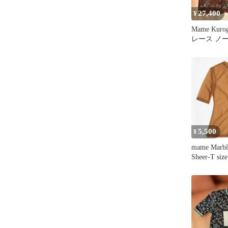
27,400
¥
Mame Kuro
レース ノ
プス ボタ
5,500
¥
mame Marble
Sheer-T size