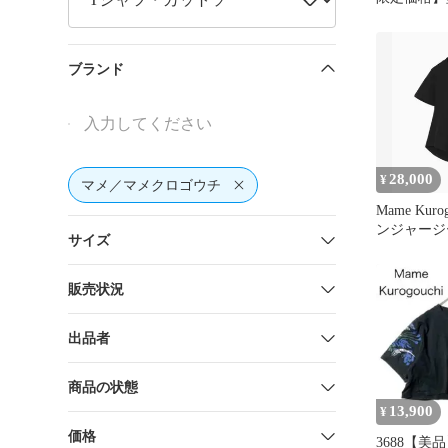
Tops
ブランド
28,000
¥
マメ／マメクロゴウチ
Mame Kuro
ンジャージ
サイズ
リーTシャ
販売状況
出品者
商品の状態
13,900
¥
価格
3688【美