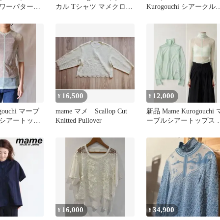
ワーパターン
カル Tシャツ マメクロゴ
Kurogouchi シアークル
ツ ビッグシ
ウチ 希少
ネックT ブラウン
16,500
12,000
¥
¥
gouchi マーブ
mame マメ Scallop Cut
新品 Mame Kurogouchi 
シアートップ
Knitted Pullover
ーブルシアートップス 
袖
16,000
34,900
¥
¥