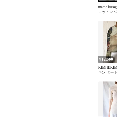
mame kuro
コットン 
ップス ブ
12,500
¥
KIMHEK
キン ター