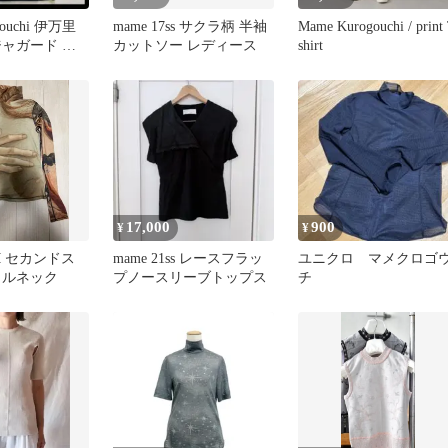
gouchi 伊万里
mame 17ss サクラ柄 半袖
Mame Kurogouchi / print
ジャガード ト
カットソー レディース
shirt
ラウス
17,000
900
¥
¥
IM セカンドス
mame 21ss レースフラッ
ユニクロ マメクロゴ
トルネック
プノースリーブトップス
チ