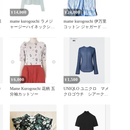
14,000
24,800
¥
¥
螺
mame kurogouchi ラメジ
mame kurogouchi 伊万里
プ
ャージーハイネックシア
コットン ジャガード ト
ートップ サイズ2
ップス ブラウス
6,000
1,500
¥
¥
r
Mame Kurogouchi 花柄 五
UNIQLO ユニクロ マメ
分袖カットソー
クロゴウチ シアークル
ーネックT