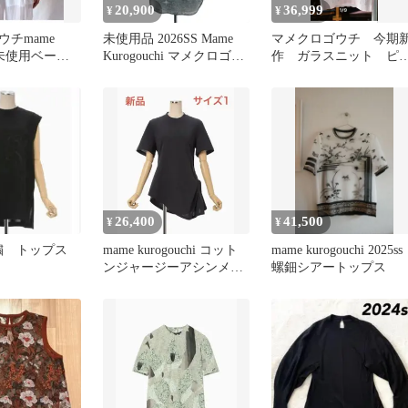
20,900
36,999
¥
¥
チmame
未使用品 2026SS Mame
マメクロゴウチ 今期
chi未使用ベージ
Kurogouchi マメクロゴウ
作 ガラスニット ピ
Tシャツ
チ Starry Jersey Short
ク ブルー
Sleeve Sheer Top ガラス柄
ジャガードシアーハイネ
ックトップス
26,400
41,500
¥
¥
刺繍 トップス
mame kurogouchi コット
mame kurogouchi 2025ss
ンジャージーアシンメト
螺鈿シアートップス
リックTシャツ(紺）