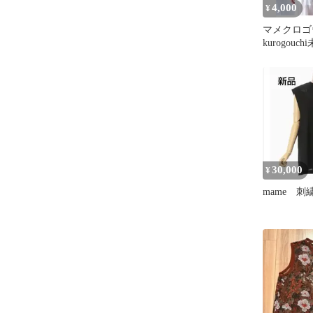
4,000
¥
マメクロゴウ
kurogou
ュリブ編み
30,000
¥
mame 