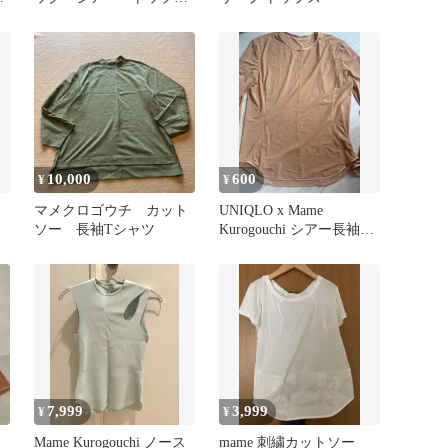
カットソー ロンT 長
袖
10,000
600
¥
¥
マメクロゴウチ カット
UNIQLO x Mame
ソー 長袖Tシャツ
Kurogouchi シアー長袖カ
ットソー L
7,999
3,999
¥
¥
Mame Kurogouchi ノース
mame 刺繍カットソー