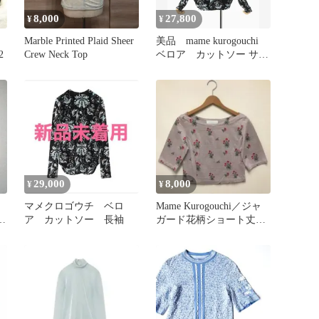
8,000
27,800
¥
¥
Marble Printed Plaid Sheer
美品 mame kurogouchi
2
Crew Neck Top
ベロア カットソー サイ
ズ2
29,000
8,000
¥
¥
マメクロゴウチ ベロ
Mame Kurogouchi／ジャ
ー
ア カットソー 長袖
ガード花柄ショート丈カ
ットソー