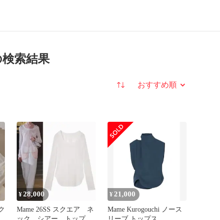
の検索結果
並び替え
28,000
21,000
¥
¥
ク
Mame 26SS スクエア ネ
Mame Kurogouchi ノース
イ
ック シアー トップ
リーブ トップス