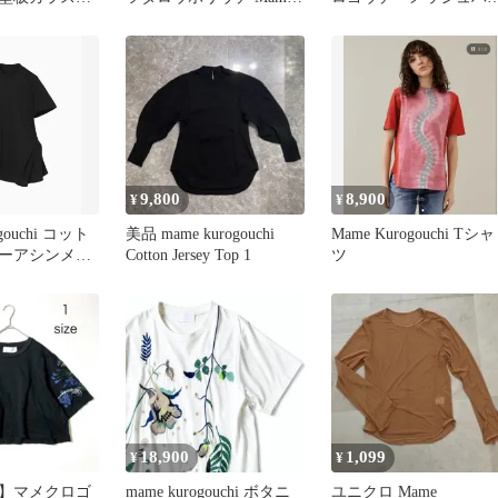
Kuroguchi
ネックT ホワイト XL
9,800
8,900
¥
¥
gouchi コット
美品 mame kurogouchi
Mame Kurogouchi Tシャ
ーアシンメト
Cotton Jersey Top 1
ツ
ツ
18,900
1,099
¥
¥
品】マメクロゴ
mame kurogouchi ボタニ
ユニクロ Mame