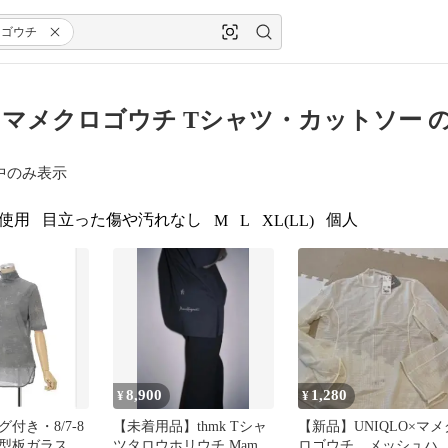
ロゴウチ
マメクロゴウチ Tシャツ・カットソー 
中のみ表示
使用
目立った傷や汚れなし
個人
M
L
XL(LL)
8,900
1,280
¥
¥
付き・8/7-8
【未着用品】thmk Tシャ
【新品】UNIQLO×マメ
型板ガラス
ツタロウホリウチ Mame
ロゴウチ メッシュハ