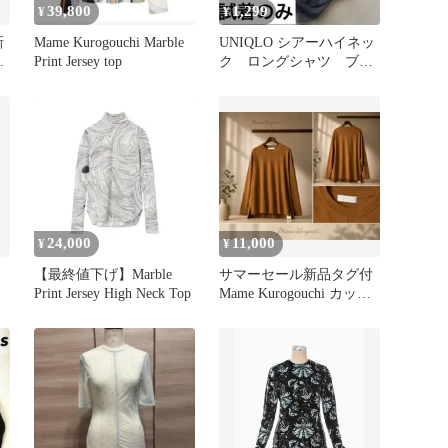
39,800
1,299
¥
¥
新
Mame Kurogouchi Marble
UNIQLO シアーハイネッ
ン
Print Jersey top
ク ロングシャツ ブラ
ック 長袖カットソー
黒 XL
24,000
11,000
¥
¥
【最終値下げ】Marble
サマーセール新品タグ付
Print Jersey High Neck Top
Mame Kurogouchi カット
ソー サイズ1