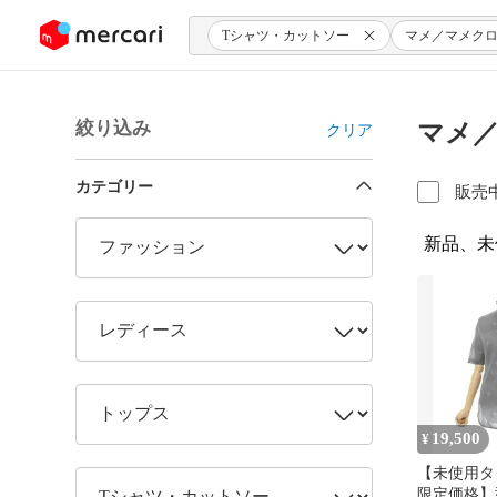
ンツにスキップ
Tシャツ・カットソー
マメ／マメク
絞り込み
マメ／
クリア
カテゴリー
販売
新品、未
19,500
¥
【未使用タグ
限定価格】