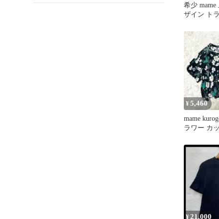
希少 mame
ザイン ト
半袖 Tシャ
5,460
¥
mame kuro
ラワー カ
Tシャツ S
21,000
¥