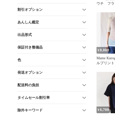
ウチ フラ
刺繍Tシャ
割引オプション
ルエット
あんしん鑑定
出品形式
保証付き整備品
8,000
¥
Mame Kuro
色
ルプリント
ス
発送オプション
配送料の負担
タイムセール割引率
6,700
¥
除外キーワード