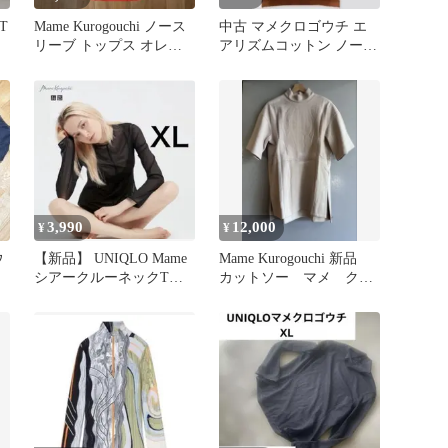
 T
Mame Kurogouchi ノース
中古 マメクロゴウチ エ
リーブ トップス オレン
アリズムコットン ノース
ジ1
リーブ 茶 Ｍ
3,990
12,000
¥
¥
ウ
【新品】 UNIQLO Mame
Mame Kurogouchi 新品
シアークルーネックTシ
カットソー マメ クロ
ャツ XL
ゴウチ Tシャツ