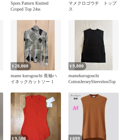
Spots Pattern Knitted
マメクロゴウチ トップ
Croped Top 24ss
ス
28,000
9,800
¥
¥
mame kurogouchi 長袖ハ
mamekurogouchi
ク
イネックカットソー 1
CottonJerseySleevelessTop
9,500
699
¥
¥