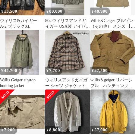
13,500
88,000
48,900
¥
¥
¥
ウィリス&ガイガー
80s ウィリスアンドガ
Willis&Geiger ブルゾン
A-2 ブラックXL
イガー USA製 アイゼン
（その他） メンズ 【古
ハワー フィッシングジ
着】【中古】【送料無
ャケット
料】
44,700
7,700
27,500
¥
¥
¥
Willis Geiger ripstop
ウィリスアンドガイガ
willis＆geiger リバーシ
hunting jacket
ー シャツ ジャケット
ブル ハンティングジ
ワークブルゾン チェッ
ャケットM
ク柄 ウールコート
51560625 メンズ M
ISItems【USED】【古
着】【中古】50149004
7,200
8,800
57,000
¥
¥
¥