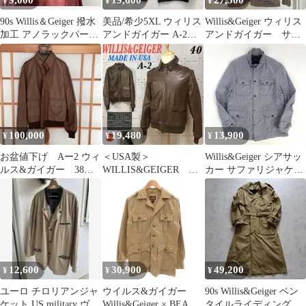
9,000
19,600
27,500
¥
¥
¥
90s Willis＆Geiger 撥水
美品/希少5XL ウィリス
Willis&Geiger ウィリス
加工 アノラックパーカ
アンドガイガー A-2
アンドガイガー サフ
ー L ビンテージ
USA製 フライトジャケ
ァリジャケット 38
ット
100,000
19,480
13,900
¥
¥
¥
お盆値下げ Aー2 ウィ
＜USA製＞
Willis&Geiger シアサッ
ルス&ガイガー 38
WILLIS&GEIGER ウ
カー サファリジャケッ
1988年購入
ィリスアンドガイガー
ト ストライプ L
A-2 M
12,600
30,900
49,200
¥
¥
¥
ユーロ チロリアンジャ
ウイルス&ガイガー
90s Willis&Geiger ベン
ケット US military ヴィ
Willis&Geiger × BEAMS
タイルライディングコ