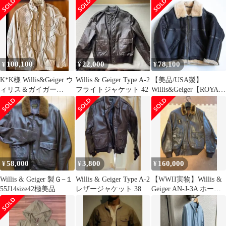
100,100
22,000
78,100
¥
¥
¥
K*K様 Willis&Geiger ウ
Willis & Geiger Type A-2
【美品/USA製】
ィリス＆ガイガー
フライトジャケット 42
Willis&Geiger【ROYAL
WHITE HUNTE
AIR FORCE ムートンボ
ンバージャケット】40
R.A.F. ウィリスアンド
ガイガー フライト レザ
ー ジャケット 25120701
58,000
3,800
160,000
¥
¥
¥
Willis & Geiger 製Ｇ−１
Willis & Geiger Type A-2
【WWII実物】Willis &
55J14size42極美品
レザージャケット 38
Geiger AN-J-3A ホース
ハイド