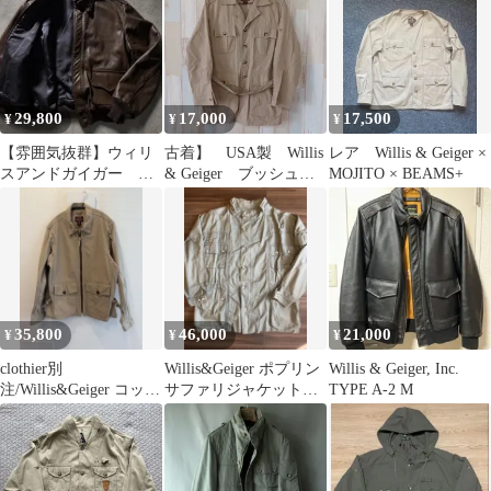
29,800
17,000
17,500
¥
¥
¥
【雰囲気抜群】ウィリ
古着】 USA製 Willis
レア Willis & Geiger ×
スアンドガイガー フ
& Geiger ブッシュ
MOJITO × BEAMS+
ライトジャケット A-2
ジャケット (387
42 USA製
35,800
46,000
21,000
¥
¥
¥
clothier別
Willis&Geiger ポプリン
Willis & Geiger, Inc.
注/Willis&Geiger コット
サファリジャケット
TYPE A-2 M
ンジャケット/38
USA製 Mサイズ