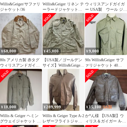
Willis&Geiger/サファリ
Willis&Geiger リネン テ
ウィリスアンドガイガ
ジャケット/36
ーラードジャケット
ー USA製 ウール ジャ
ウィリスアンドガイガ
ケット M ライナー付き
ー
68,000
45,000
9,000
¥
¥
¥
80s アメリカ製 赤タグ
【USA製／ゴールデン
90s Willis&Geiger サフ
ウィリスアンドガイガ
サイズ】Willis&Geiger
ァリジャケット 40
ー ハンティングジャケ
ヘミングウェイジャケ
0741-A
ット 38
ット
18,000
289,999
15,100
¥
¥
¥
Willis & Geiger ヘミン
Willis & Geiger Type A-2
か*ん様 【USA製】ウ
グウェイジャケット 46
レザーフライトジャケ
ィリス＆ガイガー A-2
サイズ USA製
ット 40
サイズ40 SCOVILL