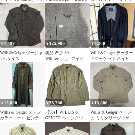
ンテージ テーラード
PLUS サファリジャケ
ート M ライナー付
ット ベルト付き USA製
コットン 36 ベージュ
/FF
7,499
125,900
3,200
¥
¥
¥
Willis&Geiger ジージャ
美品 希少 80s
Willis&Geiger テーラー
ンLサイズ
Willis&Geiger アイゼン
ドジャケット ネイビー
ハワージャケット XL
L
15,000
36,700
13,000
¥
¥
¥
Willis & Geiger ステン
【90s】WILLIS &
Willis & Geiger ベージ
カラーコート ビンテー
GEIGER ヘミングウェ
ュ ミリタリージャケッ
ジロングコート M
イ ジャケット ウィリス
ト LL 90s
アンドガイガー