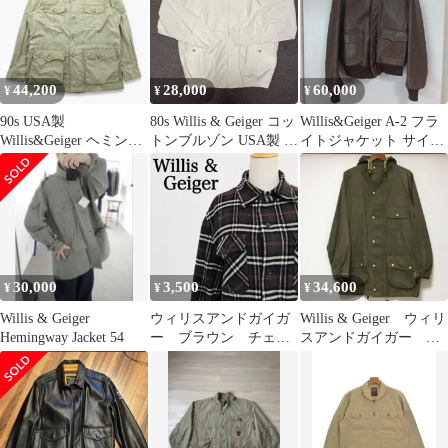
2000000025612
44,200
28,000
60,000
¥
¥
¥
90s USA製
80s Willis & Geiger コッ
Willis&Geiger A-2 フラ
Willis&Geiger ヘミング
トンブルゾン USA製 L
イトジャケット サイズ
ウェイブッシュジャケ
イエロー
36（良品）
ット
30,000
3,500
34,600
¥
¥
¥
Willis & Geiger
ウィリスアンドガイガ
Willis & Geiger ウィリ
Hemingway Jacket 54
ー ブラウン チェッ
スアンドガイガー マ
ク柄 アウター ウー
ウンテンパーカー L
ルコート Y2K