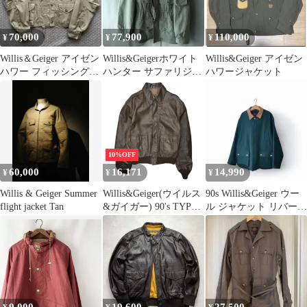
70,000
77,900
110,000
¥
¥
¥
Willis＆Geiger アイゼン
Willis&Geigerホワイト
Willis&Geiger アイゼン
ハワー フィッシングジ
ハンター サファリジャ
ハワージャケット
ャケット USA製
ケット38セージグリー
ン
10%OFF
60,000
16,171
14,990
¥
¥
¥
Willis & Geiger Summer
Willis&Geiger(ウイルス
90s Willis&Geiger ウー
flight jacket Tan
&ガイガー) 90's TYPE
ル ジャケット リバーシ
A-2 Flight Leather Jacket
ブル
フライト レザー ジャケ
ット M35-098 42(XL程
度) ブラウン 90年代
USA製