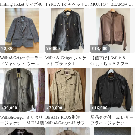
Fishing Jacket サイズ46
TYPE A-1ジャケット
MOJITO × BEAMS+ ジ
XL
ャケット
2,850
6,000
13,000
¥
¥
¥
Willis&Geiger テーラー
Willis & Geiger ジャケ
【値下げ】Willis &
ドジャケット ウール
ット ブラック L
Geiger Type A-2 フライ
100% 日本製 L
トジャケット
39,000
30,000
16,000
¥
¥
¥
Willis&Geiger ミリタリ
BEAMS PLUS別注
新品タグ付 a2 レザー
ージャケット M USA製
Willis&Geiger 42 サファ
フライトジャケット
リジャケット
willis&geiger