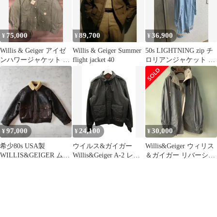
75,000
89,700
36,900
¥
¥
¥
Willis & Geiger アイゼ
Willis & Geiger Summer
50s LIGHTNING zip チ
ンハワージャケット S
flight jacket 40
ロリアンジャケット ユ
新品アメリカ製
ーロ US 古着 軍
97,000
24,100
30,000
¥
¥
¥
希少80s USA製
ウイルス&ガイガー
Willis&Geiger ウィリス
WILLIS&GEIGER ムー
Willis&Geiger A-2 レザ
＆ガイガー リバーシブ
トンフライトジャケッ
ー フライトジャケット
ルコート L USA製
ト M
L 美國空軍志願 USA製
ブラック ミリタリー