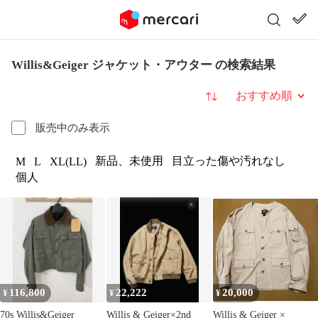
Willis&Geiger ジャケット・アウター の検索結果
並び替え
販売中のみ表示
新品、未使用
目立った傷や汚れなし
M
L
XL(LL)
個人
116,800
22,222
20,000
¥
¥
¥
70s Willis&Geiger
Willis & Geiger×2nd
Willis & Geiger ×