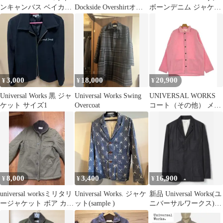
ンキャンバス ベイカー
Dockside Overshirtオリ
ボーンデニム ジャケッ
ジャケット 裏地有り
ーブ
ト M 新品
3,000
18,000
20,900
¥
¥
¥
Universal Works 黒 ジャ
Universal Works Swing
UNIVERSAL WORKS
ケット サイズ1
Overcoat
コート（その他） メン
ズ 【古着】【中古】
【送料無料】
8,000
3,400
16,900
¥
¥
¥
universal worksミリタリ
Universal Works. ジャケ
新品 Universal Works(ユ
ージャケット ボア カー
ット(sample )
ニバーサルワークス)
キ Sサイズ
ジャケット