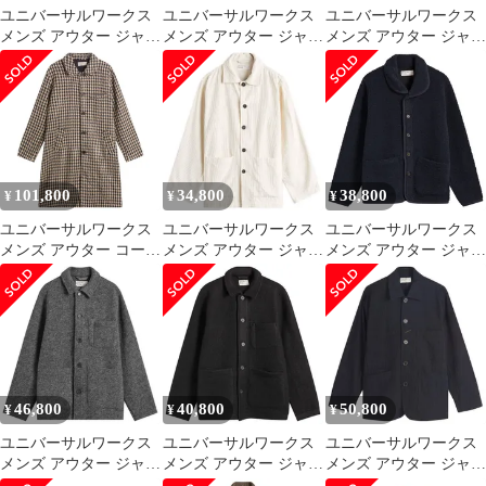
ユニバーサルワークス
ユニバーサルワークス
ユニバーサルワークス
メンズ アウター ジャケ
メンズ アウター ジャケ
メンズ アウター ジャケ
ット・ブルゾン ナイロ
ット・ブルゾン ウール
ット・ブルゾン フリー
ン シャツ Universal
フリース Universal
ス Universal Works
Workseo Nylon Zip Too
Works Wool Fleece Field
Patcheck Fleece Rams
Shirt Jacket Navy ネイビ
Jacket Olive オリーブ
Jacket Navy ネイビー
ー
101,800
34,800
38,800
¥
¥
¥
ユニバーサルワークス
ユニバーサルワークス
ユニバーサルワークス
メンズ アウター コート
メンズ アウター ジャケ
メンズ アウター ジャケ
ツイード Universal
ット・ブルゾン コーデ
ット・ブルゾン フリー
Works Cortina Tweed
ュロイ Universal Works
ス Universal Works Alvar
Long Swing Coat Sand
Corduroy Easy Jacket
Fleece Lancaster Jacket
サンド
Ecru エクリュ
Navy ネイビー
46,800
40,800
50,800
¥
¥
¥
ユニバーサルワークス
ユニバーサルワークス
ユニバーサルワークス
メンズ アウター ジャケ
メンズ アウター ジャケ
メンズ アウター ジャケ
ット・ブルゾン ウール
ット・ブルゾン ウール
ット・ブルゾン コット