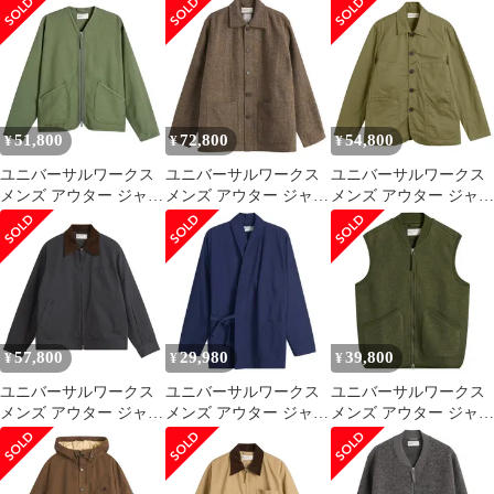
フリース Universal
フリース Universal
ン Universal Works
Works Wool Fleece Field
Works Wool Fleece Field
Ospinal Cotton
Jacket Grey Marl グレー
Jacket Black ブラック
Seersucker Bakers Jacket
Dark Nav
51,800
72,800
54,800
¥
¥
¥
ユニバーサルワークス
ユニバーサルワークス
ユニバーサルワークス
メンズ アウター ジャケ
メンズ アウター ジャケ
メンズ アウター ジャケ
ット・ブルゾン Tシャ
ット・ブルゾン ツイー
ット・ブルゾン
ツ Universal Workslub
ド Universal Works
Universal Works Bakers
Sateen Zip Liner Jacket
Harris Tweed Plaid Easy
Jacket Light Olive オリ
Olive オリーブ
Jacket Gold ゴールド
ーブ
57,800
29,980
39,800
¥
¥
¥
ユニバーサルワークス
ユニバーサルワークス
ユニバーサルワークス
メンズ アウター ジャケ
メンズ アウター ジャケ
メンズ アウター ジャケ
ット・ブルゾン
ット・ブルゾン
ット・ブルゾン ウール
Universal Works
Universal Workseersucker
フリース Universal
Presented by END Rose
Kyoto Work Jacket
Works Wool Fleece Zip