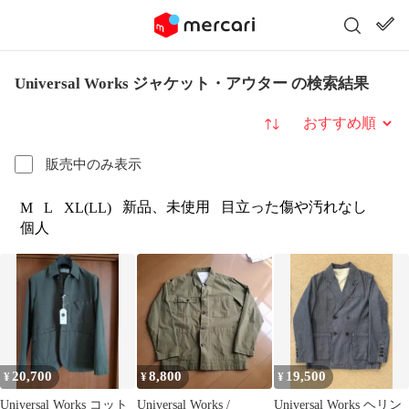
Universal Works ジャケット・アウター の検索結果
並び替え
販売中のみ表示
新品、未使用
目立った傷や汚れなし
M
L
XL(LL)
個人
20,700
8,800
19,500
¥
¥
¥
Universal Works コット
Universal Works /
Universal Works ヘリン