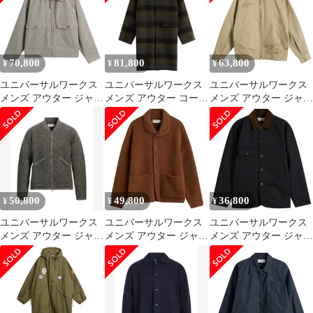
Recycled Poly Tech Rose
Cloth Cancun Jacket
テーラードジャケット
Bowl Jacket Black ブラ
Navy ネイビー
Camel キャメル
ック
70,800
81,800
63,800
¥
¥
¥
ユニバーサルワークス
ユニバーサルワークス
ユニバーサルワークス
メンズ アウター ジャケ
メンズ アウター コート
メンズ アウター ジャケ
ット・ブルゾン コット
ウール Universal Works
ット・ブルゾン END x
ン Universal Works
Berlin Wool Check
Universal Works Rose
Lucas Cotton Check S130
Account Coat Black
Crown Jacket Stone スト
Jacket Multi マルチカラ
Brown ブラック
ーン
ー
50,800
49,800
36,800
¥
¥
¥
ユニバーサルワークス
ユニバーサルワークス
ユニバーサルワークス
メンズ アウター ジャケ
メンズ アウター ジャケ
メンズ アウター ジャケ
ット・ブルゾン
ット・ブルゾン フリー
ット・ブルゾン
UNIVERSAL WORKS
ス Universal Works Alvar
Universal Works Brushed
ブルゾン Gray グレー
Fleece Lancaster Jacket
Polytech Merchant Jacket
Cumin
Navy ネイビー