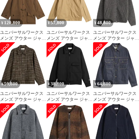
Bowl Jacket Black ブラ
Washed Indigo インディ
Bomber Presented by
ック
ゴ
END Oliv
120,800
57,800
48,800
¥
¥
¥
ユニバーサルワークス
ユニバーサルワークス
ユニバーサルワークス
メンズ アウター ジャケ
メンズ アウター ジャケ
メンズ アウター ジャケ
ット・ブルゾン パーカ
ット・ブルゾン
ット・ブルゾン ウール
ー コットン Universal
Universal Works
フリース Universal
Works British Waxed
Presented by END Rose
Works Wool Fleece Zip
Cotton Boston Parka
Bowl Jacket Khaki カー
Bomber Presented by
Brown ブラウ
キ
END Grey
50,800
38,800
64,800
¥
¥
¥
ユニバーサルワークス
ユニバーサルワークス
ユニバーサルワークス
メンズ アウター ジャケ
メンズ アウター ジャケ
メンズ アウター ジャケ
ット・ブルゾン ニット
ット・ブルゾン
ット・ブルゾン デニム
Universal Works Jacquard
Universal Works TylerZip
Universal Works Denim
Knit Rams Jacket Brown
Sweat Jacket Black ブラ
Trucker Jacket Indigo イ
ブラウン
ック
ンディゴ