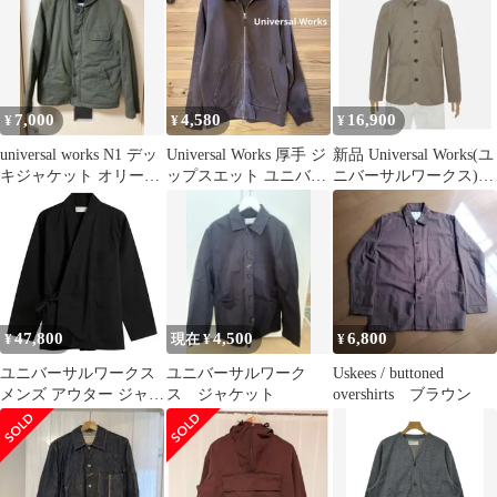
7,000
4,580
16,900
¥
¥
¥
universal works N1 デッ
Universal Works 厚手 ジ
新品 Universal Works(ユ
キジャケット オリーブ
ップスエット ユニバー
ニバーサルワークス)
S
サルワークス
ベイカージャケット
47,800
4,500
6,800
¥
現在 ¥
¥
ユニバーサルワークス
ユニバーサルワーク
Uskees / buttoned
メンズ アウター ジャケ
ス ジャケット
overshirts ブラウン
ット・ブルゾン
Universal Works Twill
Kyoto Work Jacket Black
ブラック