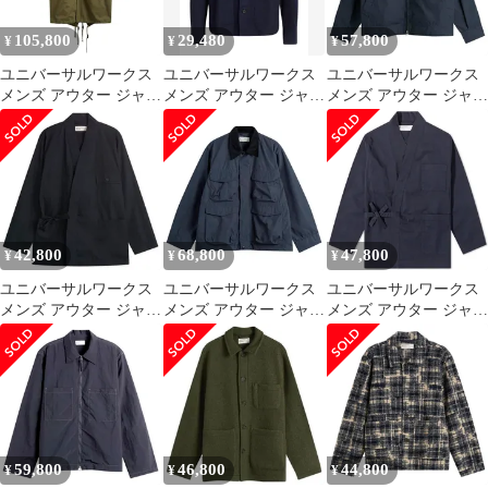
105,800
29,480
57,800
¥
¥
¥
ユニバーサルワークス
ユニバーサルワークス
ユニバーサルワークス
メンズ アウター ジャケ
メンズ アウター ジャケ
メンズ アウター ジャケ
ット・ブルゾン パーカ
ット・ブルゾン
ット・ブルゾン
ー END x Universal
UNIVERSAL WORKS
Universal Works
Workshipp Inn Parka
Midnight Blue ブルー
Recycled Poly Tech Rose
Light Olive オリーブ
Bowl Jacket Navy ネイビ
ー
42,800
68,800
47,800
¥
¥
¥
ユニバーサルワークス
ユニバーサルワークス
ユニバーサルワークス
メンズ アウター ジャケ
メンズ アウター ジャケ
メンズ アウター ジャケ
ット・ブルゾン
ット・ブルゾン
ット・ブルゾン
Universal Works Broad
Universal Works
Universal Works Kyoto
Cloth Osaka Work Jacket
Recycled Poly Parachute
Work Jacket Navy ネイ
Navy ネイビー
Field Jacket Navy ネイビ
ビー
ー
59,800
46,800
44,800
¥
¥
¥