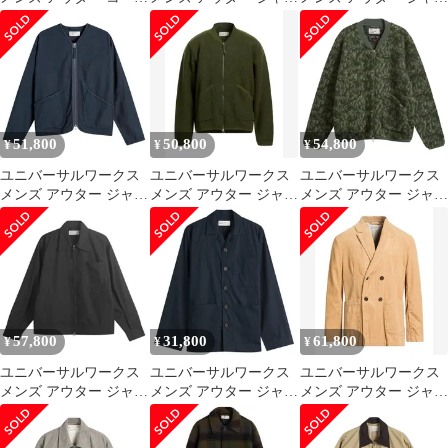
UNIVERSAL WORKS
ット・ブルゾン
ット・ブルゾン
Military Green グリーン
UNIVERSAL WORKS
Universal Works Brushed
Midnight Blue ブルー
Polytech Merchant Jacket
Khaki カーキ
51,800
50,800
54,800
¥
¥
¥
ユニバーサルワークス
ユニバーサルワークス
ユニバーサルワークス
メンズ アウター ジャケ
メンズ アウター ジャケ
メンズ アウター ジャケ
ット・ブルゾン Tシャ
ット・ブルゾン
ット・ブルゾン END x
ツ Universal Workslub
UNIVERSAL WORKS
Universal Worksnug
Sateen Zip Liner Jacket
ブルゾン Military Green
Bomber Olive オリーブ
Navy ネイビー
グリーン
57,800
31,800
61,800
¥
¥
¥
ユニバーサルワークス
ユニバーサルワークス
ユニバーサルワークス
メンズ アウター ジャケ
メンズ アウター ジャケ
メンズ アウター ジャケ
ット・ブルゾン
ット・ブルゾン
ット・ブルゾン
Universal Works
Universal Works Broad
UNIVERSAL WORKS