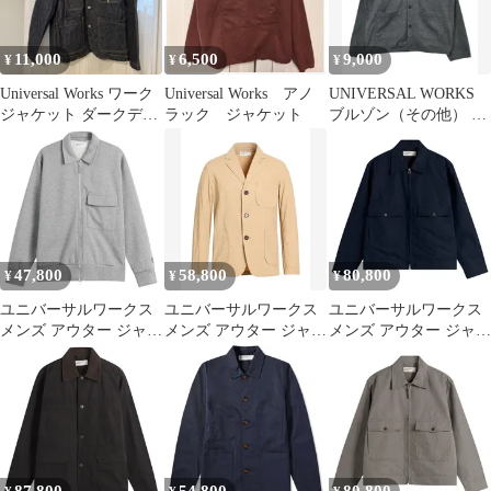
11,000
6,500
9,000
¥
¥
¥
Universal Works ワーク
Universal Works アノ
UNIVERSAL WORKS
ジャケット ダークデニ
ラック ジャケット
ブルゾン（その他） メ
ム
ンズ 【古着】【中古】
【送料無料】
47,800
58,800
80,800
¥
¥
¥
ユニバーサルワークス
ユニバーサルワークス
ユニバーサルワークス
メンズ アウター ジャケ
メンズ アウター ジャケ
メンズ アウター ジャケ
ット・ブルゾン
ット・ブルゾン
ット・ブルゾン リネン
Universal Works TylerZip
UNIVERSAL
Universal Works Linen
Sweat Jacket Grey Marl
WORKSand サンド
Slub Weave S130 Jacket
グレー
Navy ネイビー