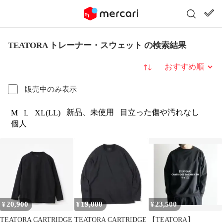
TEATORA トレーナー・スウェット の検索結果
並び替え
販売中のみ表示
新品、未使用
目立った傷や汚れなし
M
L
XL(LL)
個人
20,900
19,000
23,500
¥
¥
¥
TEATORA CARTRIDGE
TEATORA CARTRIDGE
【TEATORA】