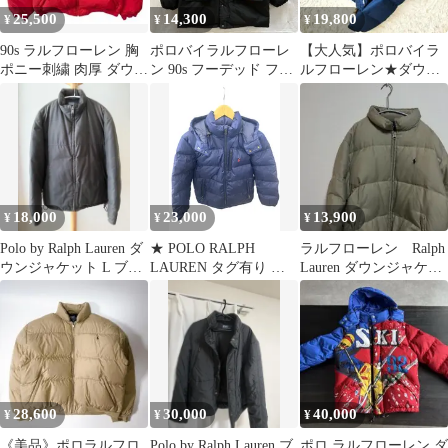
25,500
14,300
19,800
¥
¥
¥
90s ラルフローレン 胸
ポロバイラルフローレ
【大人気】ポロバイラ
ポニー刺繍 肉厚 ダウン
ン 90s フーデッド ファ
ルフローレン★ダウン
ジャケット 赤 L
ー ダウン ジャケット
ジャケット ネイビー S
2WAY 着脱フード スタ
ワッペン
ンドカラー オールド ヴ
ィンテージ メンズ M
ISItems【USED】【古
着】【中古】50161678
18,000
23,000
13,900
¥
¥
¥
Polo by Ralph Lauren ダ
★ POLO RALPH
ラルフローレン Ralph
ウンジャケット L ブラ
LAUREN タグ有り 美
Lauren ダウンジャケッ
ック
品 ダウンジャケット L
ト ベージュ
サイズ
28,600
30,000
40,000
¥
¥
¥
《美品》ポロラルフロ
Polo by Ralph Lauren ブ
ポロ ラルフローレン ダ