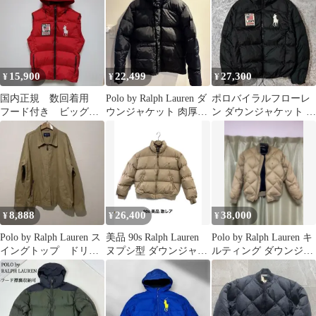
15,900
22,499
27,300
¥
¥
¥
国内正規 数回着用
Polo by Ralph Lauren ダ
ポロバイラルフローレ
フード付き ビッグポ
ウンジャケット 肉厚
ン ダウンジャケット 黒
ニー ラルフローレン
ラルフローレン
L ビッグポニー USAワ
ダウンベスト
ッペン
8,888
26,400
38,000
¥
¥
¥
Polo by Ralph Lauren ス
美品 90s Ralph Lauren
Polo by Ralph Lauren キ
イングトップ ドリズ
ヌプシ型 ダウンジャケ
ルティング ダウンジャ
ラージャケット
ット ベージュ短丈
ケット L