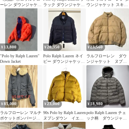
ーレン ダウンジャケッ
ラック ダウンジャケッ
ウンジャケット スキー
ト 肉厚 ヌプシ 短丈 ベ
ト L
92年
ージュ XL
13,800
28,350
23,560
¥
¥
¥
"Polo by Ralph Lauren"
Polo Ralph Lauren ネイ
ラルフローレン ダウ
Down Jacket
ビー ダウンジャケット
ンジャケット ヌプ
M
シ 90s 短丈 LLサイ
ズ
85,000
23,000
18,980
¥
¥
¥
ラルフローレン マルチ
90s Polo by Ralph Lauren
polo Ralph Lauren チェ
ポケットボンバージャ
ヌプシダウン イエロ
ック柄 ダウンジャケ
ケット 極美品 Mサイ
ー
ット サイズM