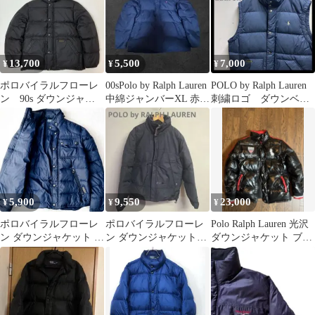
13,700
5,500
7,000
¥
¥
¥
ポロバイラルフローレ
00sPolo by Ralph Lauren
POLO by Ralph Lauren
ン 90s ダウンジャケ
中綿ジャンバーXL 赤刺
刺繍ロゴ ダウンベス
ット ポニーなし 無
繍
ト
地 グレー S
5,900
9,550
23,000
¥
¥
¥
ポロバイラルフローレ
ポロバイラルフローレ
Polo Ralph Lauren 光沢
ン ダウンジャケット レ
ン ダウンジャケット
ダウンジャケット ブラ
ザー ネイビー メタルボ
2way フード スタンド
ック
タン 紺
カラー M