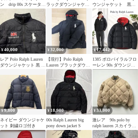
ン drip 00s スケータ
ラックダウンジャケッ
ウンジャケット 黒
ー swag
ト L
フード取り外し可
40,000
32,000
17,442
¥
¥
¥
レア Polo Ralph Lauren
【現行】Polo Ralph
1385 ポロバイラルフロ
ダウンジャケット 黒 ビ
Lauren ブラックダウン
ーレン 90s ダウンジャ
ッグポニー
ジャケット xl
ケット XL ビッグポニ
ー
9,800
18,980
33,000
¥
¥
¥
ネイビー ダウンジャケ
00s Ralph Lauren big
激レア 90s polo by
ット 刺繍ロゴ付き
pony down jacket S
ralph lauren スカイライ
ナー ダウン