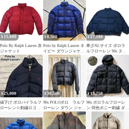
15,000
8,500
27,180
¥
¥
¥
Polo By Ralph Lauren 赤
Polo by Ralph Lauren ネ
希少XLサイズ ポロラ
ジャケット
イビー ダウンジャケッ
ルフローレン 90s ヌプ
ト L
シ ダウンジャケット ネ
イビー
25,000
38,500
13,750
¥
¥
¥
値下げ ポロバイラルフ
90s POLOポロ ラルフ
90s ポロラルフローレ
ローレン☆刺繍ロゴ即
ローレン ダウン ジャケ
ン 同色ポニー刺繍 ダウ
完売モデルダウンジャ
ット M ネイビー 胸ロ
ンジャケット 2way ネ
ケット.
ゴ
イビー