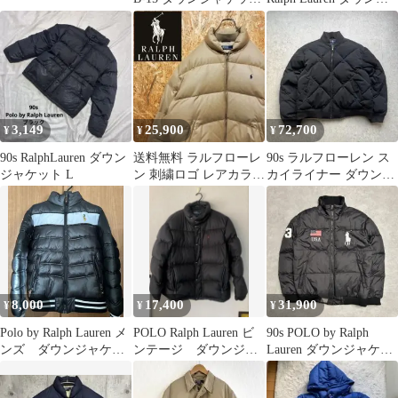
XL
ャケット
3,149
25,900
72,700
¥
¥
¥
90s RalphLauren ダウン
送料無料 ラルフローレ
90s ラルフローレン ス
ジャケット L
ン 刺繍ロゴ レアカラー
カイライナー ダウンジ
ゆるだぼ90s ダウンジ
ャケット 黒 ポニー刺繍
ャケット
無し
8,000
17,400
31,900
¥
¥
¥
Polo by Ralph Lauren メ
POLO Ralph Lauren ビ
90s POLO by Ralph
ンズ ダウンジャケッ
ンテージ ダウンジャ
Lauren ダウンジャケッ
ト
ケット ブラック
ト ビッグポニー