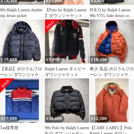
18,980
15,000
3,900
¥
¥
¥
00s Ralph Lauren double
【Polo by Ralph Lauren
POLO by Ralph Lauren
zip down jacket
】ダウンジャケット ブ
90s VTG fade down coat
ラック〈 L〉
hoodie M ポロバイ ラル
フローレン ダウンコー
ト ジャケット 肉厚 オ
ールド ヴィンテージ
29,800
9,000
18,400
¥
¥
¥
【美品】ポロラルフロ
Ralph Lauren ネイビー
希少 良品 ポロラルフロ
ーレン ダウンジャケッ
ダウンジャケット
ーレン ダウンジャケッ
ト 肉厚フード着脱式 ネ
ト ポニー 短丈 橙青 XL
イビー L
19,000
34,600
12,500
¥
¥
¥
Tas様専用
90s Polo by Ralph Lauren
【CARE LABEL】Polo
B-15 ダウンジャケット
Ralph Lauren ダウンジ