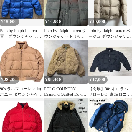
15,000
10,500
20,000
¥
¥
¥
Polo by Ralph Lauren
Polo by Ralph Lauren ダ
Polo by Ralph Lauren ベ
青 ダウンジャケッ
ウンジャケット 170サ
ージュ ダウンジャケッ
ト ラルフローレン
イズ
ト
28,200
59,400
17,000
¥
¥
¥
90s ラルフローレン 胸
POLO COUNTRY
【肉厚】90s ポロラル
ポニー ダウンジャケッ
Diamond Quilted Down
フローレン 刺繍ロゴ ヌ
ト ベージュ 肉厚 Mサ
Jacket
プシ型 ダウンジャケッ
イズ
ト