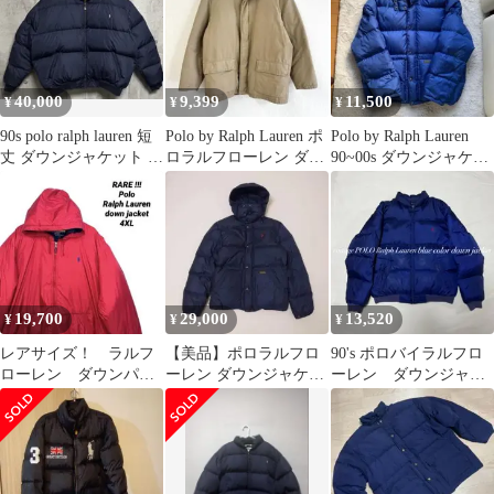
40,000
9,399
11,500
¥
¥
¥
90s polo ralph lauren 短
Polo by Ralph Lauren ポ
Polo by Ralph Lauren
丈 ダウンジャケット 肉
ロラルフローレン ダウ
90~00s ダウンジャケッ
厚 ヌプシ
ンジャケット
ト L 青
19,700
29,000
13,520
¥
¥
¥
レアサイズ！ ラルフ
【美品】ポロラルフロ
90's ポロバイラルフロ
ローレン ダウンパー
ーレン ダウンジャケッ
ーレン ダウンジャケ
カー 4XL レッド ビ
ト 肉厚 フード着脱 ブ
ット ネイビー 稀少
ッグサイズ
ラック S