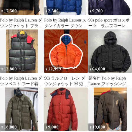
17,500
2,300
9,700
¥
¥
¥
Polo by Ralph Lauren ダ
Polo by Ralph Lauren ス
90s polo sport ポロスポ
ウンジャケット ブラッ
タンドカラー ダウンジ
ーツ ラルフローレ
ク M 90s
ャケット
ン ダウン ダブルジ
ップ
12,800
12,999
64,000
¥
¥
¥
Polo by Ralph Lauren ダ
90s ラルフローレン ダ
超名作 Polo by Ralph
ウンベスト フード着脱
ウンジャケット M 短丈
Lauren フィッシングダ
可
オレンジ y2k テック系
ウンジャケット
18,000
9,000
19,000
¥
¥
¥