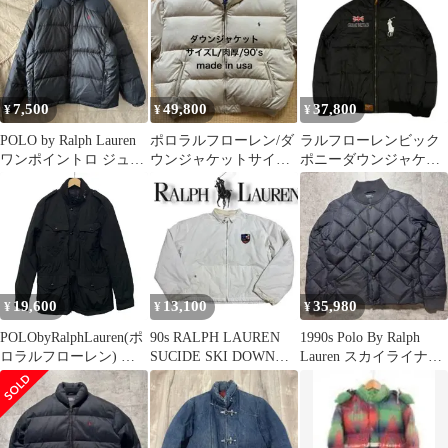
ズ
7,500
49,800
37,800
¥
¥
¥
POLO by Ralph Lauren
ポロラルフローレン/ダ
ラルフローレンビック
ワンポイントロ ジュニ
ウンジャケットサイズ
ポニーダウンジャケッ
アサイズ
L/made in usa肉厚90's
トy2k archive国旗 黒
19,600
13,100
35,980
¥
¥
¥
POLObyRalphLauren(ポ
90s RALPH LAUREN
1990s Polo By Ralph
ロラルフローレン) ダ
SUCIDE SKI DOWN
Lauren スカイライナ
ウンジャケット サイズ
JACKET
ー ネイビー
LG L メンズ - 黒 長袖/
ジップアップ/冬