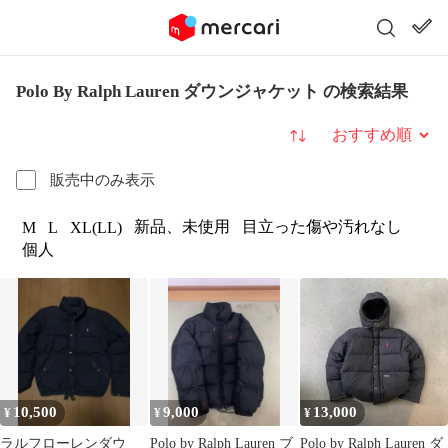
Polo By Ralph Lauren ダウンジャケット の検索結果
並び替え
販売中のみ表示
新品、未使用
目立った傷や汚れなし
M
L
XL(LL)
個人
10,500
9,000
13,000
¥
¥
¥
ラルフローレンダウ
Polo by Ralph Lauren ブ
Polo by Ralph Lauren ダ