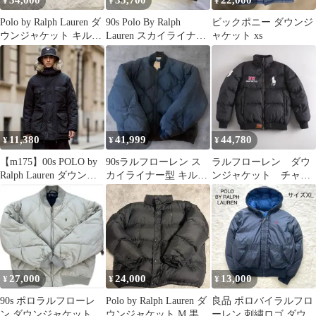
34,000
35,700
22,000
¥
¥
¥
Polo by Ralph Lauren ダ
90s Polo By Ralph
ビックポニー ダウンジ
ウンジャケット キルテ
Lauren スカイライナー
ャケット xs
ィング
ジャケット
11,380
41,999
44,780
¥
¥
¥
【m175】00s POLO by
90sラルフローレン ス
ラルフローレン ダウ
Ralph Lauren ダウンジ
カイライナー型 キルテ
ンジャケット チャコ
ャケット
ィングダウンジャケッ
ールグレー ビックポ
ト
ニー 美品
27,000
24,000
13,000
¥
¥
¥
90s ポロラルフローレ
Polo by Ralph Lauren ダ
良品 ポロバイラルフロ
ン ダウンジャケット ス
ウンジャケット M 黒
ーレン 刺繍ロゴ ダウン