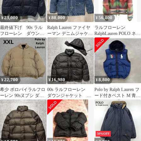
23,000
80,000
56,000
¥
¥
¥
最終値下げ 90s ラル
Ralph Lauren ファイヤ
ラルフローレン
フローレン ダウンジ
ーマン デニムジャケッ
RalphLauren POLO ネイ
ャケット ヴィンテー
ト インディゴ Ｍサイズ
ティブ柄 ダウン Sサイ
ジ
ズ
22,700
16,980
8,800
¥
¥
¥
希少 ポロバイラルフロ
00s ラルフローレン
Polo by Ralph Lauren フ
ーレン 90sヌプシ ダウ
ダウンジャケット ド
ード付きベスト M 青
ンジャケット ベージュ
ローコード 取り外し
ブルー
XXL
可能フード
50%OFF