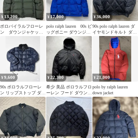
13,200
17,000
36,000
¥
¥
¥
ポロバイラルフローレ
polo ralph lauren 00s ビ
90s polo ralph lauren ダ
ン ダウンジャケッ
ッグポニー ダウンジャ
イヤモンドキルト ダウ
ト ポニー刺繍 オリ
ケット
ン ボンバー
ーブグリーン M
9,600
22,300
21,000
¥
¥
¥
90s ポロラルフローレ
希少 美品 ポロラルフロ
polo by ralph lauren
ン リップストップ ダウ
ーレン フード ダウンジ
down jacket
ンジャケット 紺
ャケット ポニー 短丈
黒 L