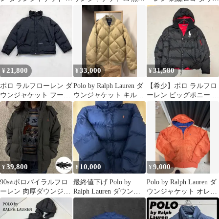
カイライナー型 ベージ
ポニー刺繍
ジャケット XL ネイビ
ー
21,800
33,000
31,580
¥
¥
¥
ポロ ラルフローレン ダ
Polo by Ralph Lauren ダ
【希少】ポロ ラルフロ
ウンジャケット フード
ウンジャケット キルテ
ーレン ビッグポニー ダ
付き XL 2way レベル7
ィング 90s
ウンジャケット 黒×赤
L
39,800
10,000
9,000
¥
¥
¥
90s⭐︎ポロバイラルフロ
最終値下げ Polo by
Polo by Ralph Lauren ダ
ーレン 肉厚ダウンジャ
Ralph Lauren ダウンジ
ウンジャケット オレン
ケット 刺繍 カーキ
ャケット L
ジ
M〜L