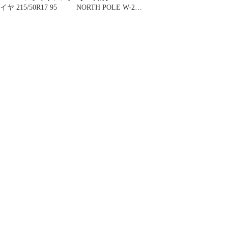
イヤ 215/50R17 95
NORTH POLE W-2
255/40R19 4本セット ボ
ルボ S90 V90 XC70 ア
ウディ A6 A7 Q3 フォ
ルクスワーゲン ティグ
アン モモ