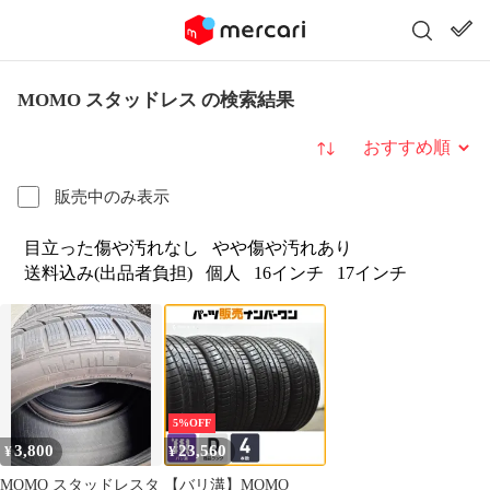
MOMO スタッドレス の検索結果
並び替え
販売中のみ表示
目立った傷や汚れなし
やや傷や汚れあり
送料込み(出品者負担)
個人
16インチ
17インチ
5%OFF
3,800
23,560
¥
¥
MOMO スタッドレスタ
【バリ溝】MOMO