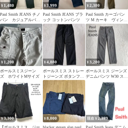
1,480
3,999
2,380
¥
¥
¥
Paul Smith JEANS チノ
Paul Smith JEANS ブラ
Paul Smith カーゴパン
パン カジュアルパン
ック コットンパンツ
ツ M カーキ ヴィンテ
ツ 無地 ネイビー S
ージ 古着 レア 希
少
1,200
4,880
3,280
¥
¥
¥
ポールスミスジーン
ポールスミス ストレー
ポールスミス ジーンズ
ズ ホワイトMサイズ
トジーンズ ボタンフラ
デニムパンツ W30 スト
イト ブラック 29インチ
レート 日本製 ボタンフ
綿100
ライ
3,300
8,000
2,399
¥
¥
現在 ¥
【ポールスミス ジー
blacker steven alan paul
Paul Smith Jeans デニム