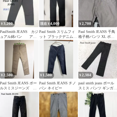
3,200
4,000
2,700
¥
現在 ¥
¥
PaulSmith JEANS カジ
Paul Smith スリムフィ
Paul Smith JEANS 千鳥
ュアル綿パン アン
ット ブラックデニムパ
格子柄パンツ XL ポー
クルパンツ L 訳有り
ンツ（S）
ルスミス
2,500
1,500
2,384
¥
¥
¥
Paul Smith JEANS ポー
Paul Smith JEANS チノ
paul smith jeans ポール
ルスミスジーンズ ベ
パン ネイビー
スミス パンツ ギンガム
ージュ
チェック S