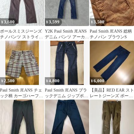
3,600
3,599
3,500
¥
¥
¥
ポールスミスジーンズ
Y2K Paul Smith JEANS
Paul Smith JEANS 総柄
チノパンツ ストライプ
デニム パンツ アーカイ
チノパン ブラウンS
メンズ XL［B392］
ブ XL 紺
2,500
4,800
6,000
¥
¥
¥
Paul Smith JEANS チェ
Paul Smith JEANS ブラ
【美品】RED EAR スト
ック柄 カーゴハーフパ
ックデニム ジップポケ
レートジーンズ ポール
ンツ
ット
スミス 太め 濃紺 日本
製