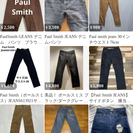
2,500
3,500
900
¥
¥
¥
PaulSmith GEANS デニ
Paul Smith JEANS デニ
Paul smith jeans 30イン
ム パンツ ブラウン
ムパンツ
チウエスト76cm
サイズ30（M）
1,600
4,800
5,980
¥
¥
¥
Paul Smith（ポールスミ
美品！ ポールスミス ブ
【Paul Smith JEANS】
ス）JEANS613921サイ
ラック/ダークグレー ス
サイドボタン 膝当
ズ30ウエスト39
トレートデニム メンズ
て カーゴ ヘリンボー
ジーンズ
ン