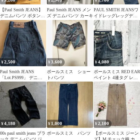
3,280
2,900
1,700
¥
¥
¥
【Paul Smith JEANS】
Paul Smith JEANS メン
PAUL SMITH JEANSワ
デニムパンツ ボタンフ
ズ デニムパンツ カーキ
イドレッグレッグデニ
ライ インディゴS相当
ム Ｗ31
2,500
3,600
4,080
¥
¥
¥
Paul Smith JEANS
ポールスミス ショー
ポールスミス RED EAR
「Lot.PS999」 デニム
トパンツ
ペイント 4連タグ レイ
パンツ
ボー耳裏 デニムパンツ
L
4,180
1,000
2,100
¥
¥
¥
00s paul smith jeans ブラ
ポールスミス パンツ
【ポールスミス ジーン
ック デニムパンツ ジッ
ズ】M チェック柄 カジ