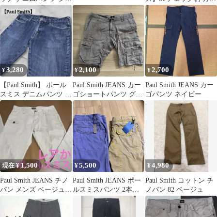
プ y2k
ュアルストレートパン
ツ コットン
3,280
2,100
2,700
¥
¥
¥
【Paul Smith】 ポール
Paul Smith JEANS カー
Paul Smith JEANS カー
スミス デニムパンツ ブ
ゴショートパンツ グレ
ゴパンツ ネイビー
ルー系 ストレート
ー
1,500
5,500
4,980
現在 ¥
¥
¥
Paul Smith JEANS チノ
Paul Smith JEANS ポー
Paul Smith コットン チ
パン メンズ ベージュ
ルスミスパンツ 2本セ
ノパン 82 ベージュ
ボタンフライ
ット、日本製