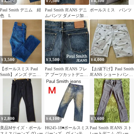
3,500
7,500
4,300
¥
¥
¥
Paul Smith デニム 紺
Paul Smith JEANS デニ
ポールスミス パンツ
色 L
ムパンツ ダメージ加工
Lサイズ
3,500
3,500
4,000
¥
¥
¥
【ポールスミス Paul
Paul Smith JEANS フレ
【お値下げ】Paul Smith
Smith】メンズ デニム
ア ブーツカットデニム
JEANS ショートパンツ
Lサイズ ストレート
インディゴ
34
2,800
4,100
3,600
¥
¥
¥
美品Mサイズ・ポール
H6245-18◾️ポールスミス
Paul Smith JEANS スト
スミスジーンズ グレー
ジーンズ ヴィンテー
レートデニム グレー サ