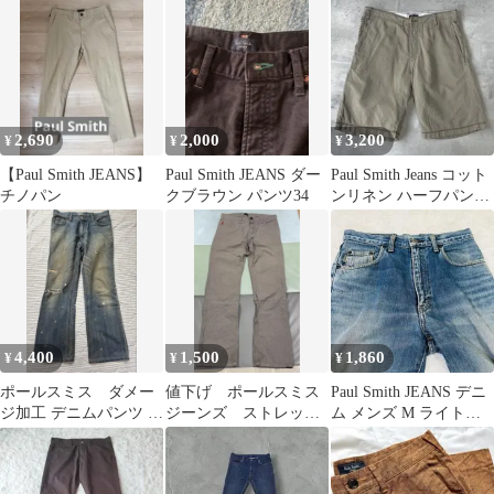
2,690
2,000
3,200
¥
¥
¥
【Paul Smith JEANS】
Paul Smith JEANS ダー
Paul Smith Jeans コット
チノパン
クブラウン パンツ34
ンリネン ハーフパンツ
麻混 L
4,400
1,500
1,860
¥
¥
¥
ポールスミス ダメー
値下げ ポールスミス
Paul Smith JEANS デニ
ジ加工 デニムパンツ メ
ジーンズ ストレッチ
ム メンズ M ライトブ
ンズ
パンツ M
ルー ダメージ加工