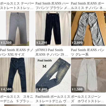
ポールスミス テーパー
Paul Smith JEANS ハー
Paul Smith JEANS ポー
ストレートストレッチ
フパンツ ブラウン メン
ルスミス チノパン ネイ
パンツ サイズL
ズ Mサイズ
ビー
1,500
2,290
2,000
¥
¥
¥
Paul Smith JEANS チノ
y070913 Paul Smith
Paul Smith JEANS パン
パン XXLサイズ
JEANS チノパン 29 カ
ツ グレー系
ジュアルパン
4,500
4,400
1,500
¥
¥
¥
ポールスミス スキニ
PaulSmith ポールスミス
ポールスミスジーン
ーデニム S ブラック
ストレートデニム ヴィ
ズ ホワイトストレー
デニム
ンテージ加工 日本製
トデニムパンツ