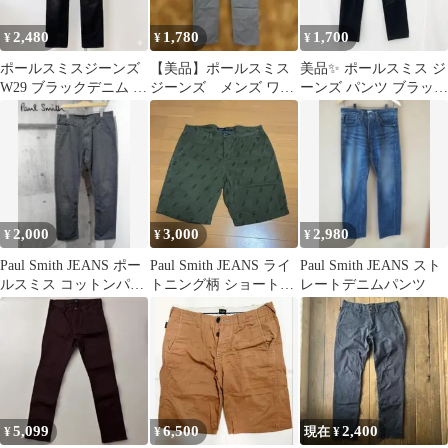
2,480
1,780
1,700
¥
¥
¥
ポールスミスジーンズ
【美品】ポールスミス
美品✨ ポールスミス ジ
W29 ブラックデニム ス
ジーンズ メンズ ワー
ーンズ パンツ ブラック
トレート ダメージ加工
クパンツ グレー Mサ
レザー ストレート テー
イズ
パード
2,000
3,000
2,980
¥
¥
¥
Paul Smith JEANS ポー
Paul Smith JEANS ライ
Paul Smith JEANS スト
ルスミス コットンパン
トニング柄 ショートパ
レートデニムパンツ
ツ XXL 681G
ンツ カーキ
5,099
6,500
2,400
¥
¥
現在 ¥