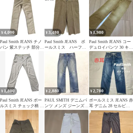
4,000
3,480
1,980
¥
¥
¥
Paul Smith JEANS チノ
Paul Smith JEANS ポ
Paul Smith JEANS コー
パン 紫ステッチ 部分フ
ールスミス ハーフパ
デュロイパンツ 30 キャ
ラワー柄85667
ンツ ショートパン
メル
ツ М
1,800
2,880
2,780
¥
¥
¥
Paul Smith JEANS ポー
PAUL SMITH デニムパ
ポールスミス JEANS 赤
ルスミス チェック柄 チ
ンツ メンズ ジーンズ
耳 デニム 28 セルビッ
ノパン
カジュアル （a1
チ 色落ち良好