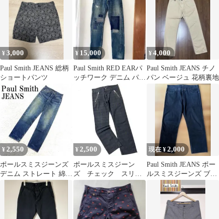
3,000
15,000
4,000
¥
¥
¥
Paul Smith JEANS 総柄
Paul Smith RED EARパ
Paul Smith JEANS チノ
ショートパンツ
ッチワーク デニム パン
パン ベージュ 花柄裏地
ツ 刺し子
2,550
2,500
2,000
¥
¥
現在 ¥
ポールスミスジーンズ
ポールスミスジーン
Paul Smith JEANS ポー
デニム ストレート 綿
ズ チェック スリム
ルスミスジーンズ ブラ
青 紺 30 B3301
ストレート カジュア
ックデニム 40
ルパンツ コットン
L