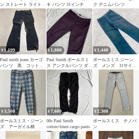
ン ストレート ライトベ
キ パンツ 31インチ
ク デニムパンツ
ージュ
1,199
1,800
1,440
¥
¥
¥
Paul smith jeans カーゴ
Paul Smith ポールスミ
ポールスミス ジーン
パンツ 黒 コット
ス アンクルパンツ ダー
ズ メンズ 31サイ
ン リネン M
クパープル
ズ 黒色 M カジュ
アルパンツ デニム
3,500
7,600
2,300
¥
¥
¥
ポールスミス・ジーン
00s Paul Smith
ポールスミス チノパ
ズ アーガイル柄 ス
cotton×linen cargo pants
ン
ウェットパンツ 日本
製 M