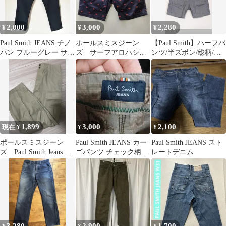
2,000
3,000
2,280
¥
¥
¥
Paul Smith JEANS チノ
ポールスミスジーン
【Paul Smith】ハーフパ
パン ブルーグレー サイ
ズ サーフアロハショ
ンツ/半ズボン/総柄/チ
ズ32
ートパンツ ヤシの
ェック/ビッグ/古着
木 総柄
1,899
3,000
2,100
現在 ¥
¥
¥
ポールスミスジーン
Paul Smith JEANS カー
Paul Smith JEANS スト
ズ Paul Smith Jeans カ
ゴパンツ チェック柄
レートデニム
ーゴパンツ W74
XL