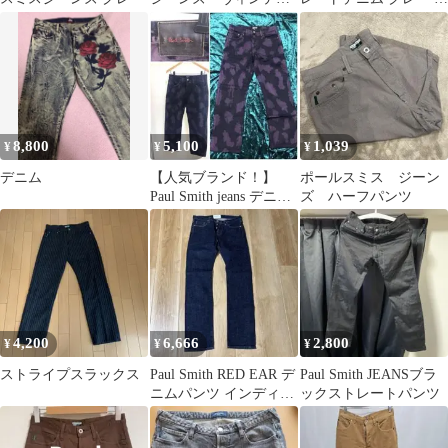
ジ 加工 インディゴジ
イズL
ーンズ
8,800
5,100
1,039
¥
¥
¥
デニム
【人気ブランド！】
ポールスミス ジーン
Paul Smith jeans デニ
ズ ハーフパンツ
ム パンツ
4,200
6,666
2,800
¥
¥
¥
ストライプスラックス
Paul Smith RED EAR デ
Paul Smith JEANSブラ
ニムパンツ インディゴ
ックストレートパンツ
M