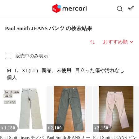
Paul Smith JEANS パンツ の検索結果
並び替え
販売中のみ表示
新品、未使用
目立った傷や汚れなし
M
L
XL(LL)
個人
1,180
2,100
3,150
¥
¥
¥
Paul Smith jeans チノパ
Paul Smith JEANS カー
Paul Smith JEANS ピン