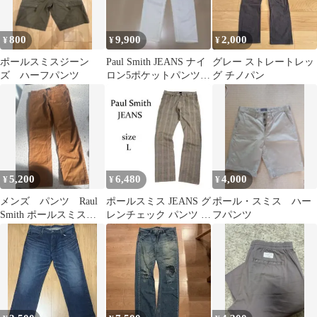
800
9,900
2,000
¥
¥
¥
ポールスミスジーン
Paul Smith JEANS ナイ
グレー ストレートレッ
ズ ハーフパンツ
ロン5ポケットパンツ
グ チノパン
90s00s
5,200
6,480
4,000
¥
¥
¥
メンズ パンツ Raul
ポールスミス JEANS グ
ポール・スミス ハー
Smith ポールスミス
レンチェック パンツ L
フパンツ
Ｍ 茶 オレンジ
コットン100%