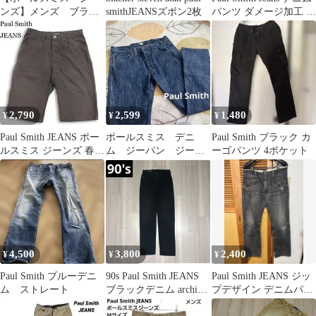
ンズ】メンズ ブラッ
smithJEANSズボン2枚
パンツ ダメージ加工 パ
ク ハーフパンツ シ
ッチデザイン
ョートパンツ
2,790
2,599
1,480
¥
¥
¥
Paul Smith JEANS ポー
ポールスミス デニ
Paul Smith ブラック カ
ルスミス ジーンズ 春夏
ム ジーパン ジーン
ーゴパンツ 4ポケット
コットン100％★ USED
ズ
加工 チェック ハーフ
パンツ 日本製 Sz.S メ
ンズ
4,500
3,800
2,400
¥
¥
¥
Paul Smith ブルーデニ
90s Paul Smith JEANS
Paul Smith JEANS ジッ
ム ストレート
ブラックデニム archive
プデザイン デニムパン
y2k
ツ