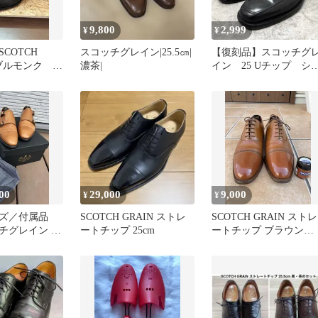
9,800
2,999
¥
¥
COTCH
スコッチグレイン|25.5㎝|
【復刻品】スコッチグ
ダブルモンク ク
濃茶|
イン 25 Uチップ シ
イン
グルモンク レザー 
ジネス
00
29,000
9,000
¥
¥
ズ／付属品
SCOTCH GRAIN ストレ
SCOTCH GRAIN ストレ
チグレイン ダ
ートチップ 25cm
ートチップ ブラウン
5.5cm 茶 日
25cm