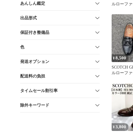
あんしん鑑定
ルローファー
出品形式
保証付き整備品
色
8,500
¥
発送オプション
SCOTCH 
ルローファ
配送料の負担
25cm ビ
タイムセール割引率
除外キーワード
3,800
¥