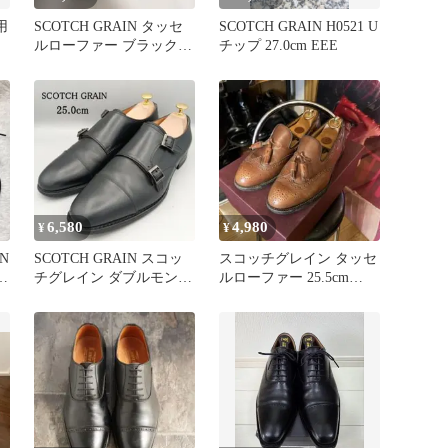
用
SCOTCH GRAIN タッセ
SCOTCH GRAIN H0521 U
ルローファー ブラック
チップ 27.0cm EEE
24cm
6,580
4,980
¥
¥
N
SCOTCH GRAIN スコッ
スコッチグレイン タッセ
チグレイン ダブルモンク
ルローファー 25.5cm
ビジネス 25.0㎝
EEE