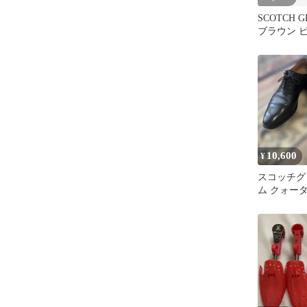
SCOTCH 
ブラウン 
ズ
10,600
¥
スコッチグ
ム クォー
ストレートチ
黒