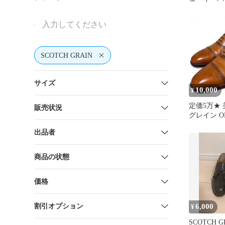
ー
SCOTCH GRAIN
サイズ
10,000
¥
定価5万★ 
販売状況
グレイン ODE
ストレート
出品者
商品の状態
価格
割引オプション
6,000
¥
SCOTCH 