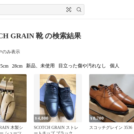
CH GRAIN 靴 の検索結果
中のみ表示
新品、未使用
目立った傷や汚れなし
個人
.5cm
28cm
4,800
8,700
¥
¥
GRAIN 木製シ
SCOTCH GRAIN ストレ
スコッチグレイン 3536
ー シューツリ
ートチップ ブラック