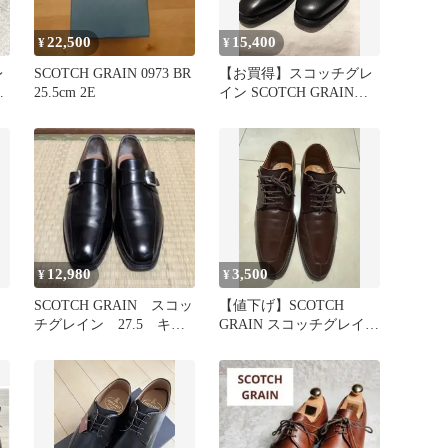
22,500
15,400
¥
¥
レ
SCOTCH GRAIN 0973 BR
【お買得】スコッチグレ
ン
25.5cm 2E
イン SCOTCH GRAIN
ビ
シャインオアレインIII
12,980
3,500
¥
¥
SCOTCH GRAIN スコッ
【値下げ】SCOTCH
チグレイン 27.5 キン
GRAIN スコッチグレイ
グサイズ
ン ブラウン 24.5cm