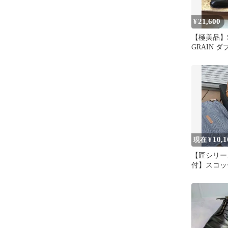
21,600
¥
【極美品】S
GRAIN 
コッチグレ
10,1
現在 ¥
【匠シリー
付】スコッ
ブルモンク 2
本製