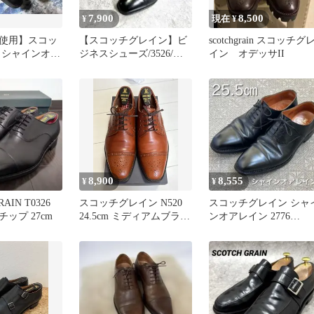
7,900
8,500
¥
現在 ¥
使用】スコッ
【スコッチグレイン】ビ
scotchgrain スコッチグ
 シャインオア
ジネスシューズ/3526/ス
イン オデッサII
トレートチップ/アシュラ
ンス◎
8,900
8,555
¥
¥
AIN T0326
スコッチグレイン N520
スコッチグレイン シャ
ップ 27cm
24.5cm ミディアムブラウ
ンオアレイン 2776
ン
25.5cm ストレートチッ