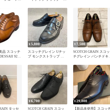
25.5cm
5,800
7,500
¥
¥
美品 スコッチ
スコッチグレイン Uチッ
SCOTCH GRAIN スコッ
SSAII 920
プ モンクストラップ ブ
チグレイン パンチドキ
チップ
ラック 25.5
ップトゥ レザーブラウ
6,700
29,800
¥
¥
GRAIN タッセ
SCOTCH GRAIN スコッ
【新品未使用】スコッ