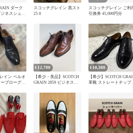
GRAIN ダーク
スコッチグレイン 黒スト
スコッチグレイン ご利
ビジネスシュー
25.0
引換券 45,000円分
12,700
10,380
¥
¥
レイン ベルオ
【希少・美品】SCOTCH
【希少】SCOTCH GRAI
ターブローグ
GRAIN 2859 ビジネスシ
革靴 ストレートチップ
ップ 26cm
ューズ 26cm
26cm EEE黒