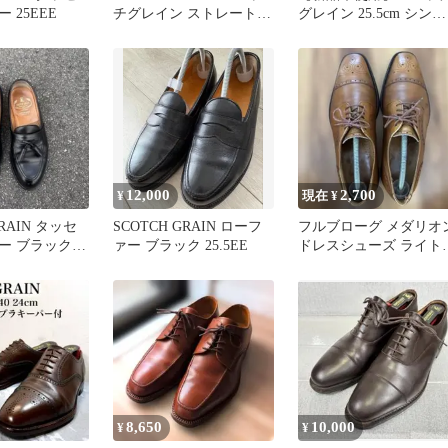
 25EEE
チグレイン ストレートチ
グレイン 25.5cm シング
ップ メダリオンレザー
ルE 内羽根ストレート
12,000
2,700
¥
現在 ¥
GRAIN タッセ
SCOTCH GRAIN ローフ
フルブローグ メダリオ
ー ブラック
ァー ブラック 25.5EE
ドレスシューズ ライト
ンテージ
ラウン 42
8,650
10,000
¥
¥