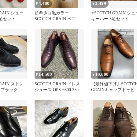
4,400
3,499
¥
¥
GRAIN シュー
超希少白黒カラー
⭐️SCOTCH GRAIN シュ
2足セット M
SCOTCH GRAIN ペニー
キーパー 3足セット
あり
ローファー コンビカラー
14,500
10,000
¥
¥
GRAIN ストレ
SCOTCH GRAIN ドレス
【最終値下げ】SCOTC
 ブラック メ
シューズ OPS-6600 25cm
GRAINキャップトゥビ
ネスシューズ
ネスシューズ9106茶