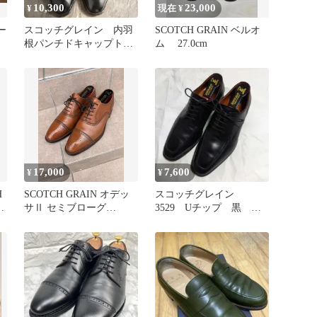
10,300
23,000
¥
現在 ¥
ー
スコッチグレイン 内羽
SCOTCH GRAIN ベルオ
根パンチドキャップトゥ
ム 27.0cm
黒
17,000
7,600
¥
¥
H
SCOTCH GRAIN オデッ
スコッチグレイン
ジ
サⅡ セミブローグ
3529 Uチップ 黒
25.5cm ブラウン
25.5