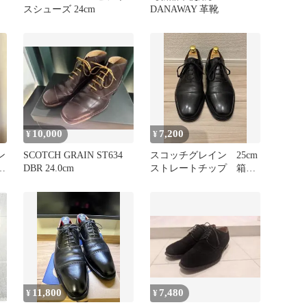
スシューズ 24cm
DANAWAY 革靴
10,000
7,200
¥
¥
ン
SCOTCH GRAIN ST634
スコッチグレイン 25cm
ブ
DBR 24.0cm
ストレートチップ 箱無
し
11,800
7,480
¥
¥