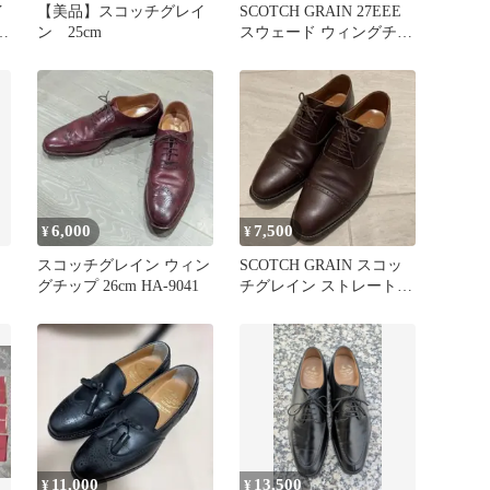
イ
【美品】スコッチグレイ
SCOTCH GRAIN 27EEE
イ
ン 25cm
スウェード ウィングチッ
リ
プ シューズ
6,000
7,500
¥
¥
スコッチグレイン ウィン
SCOTCH GRAIN スコッ
グチップ 26cm HA-9041
チグレイン ストレートチ
ップ ダークブラウン
11,000
13,500
¥
¥