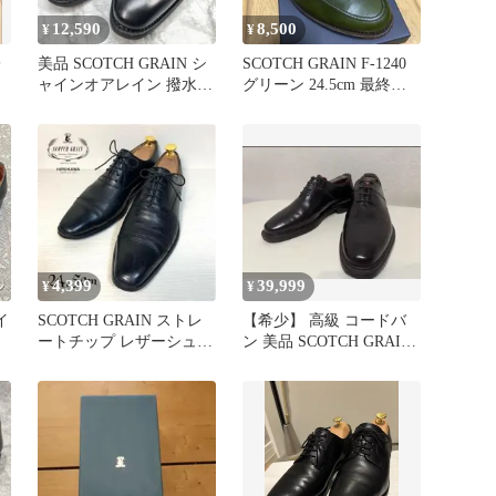
12,590
8,500
¥
¥
レ
美品 SCOTCH GRAIN シ
SCOTCH GRAIN F-1240
ャインオアレイン 撥水
グリーン 24.5cm 最終価
2773 25cm
格
4,399
39,999
¥
¥
イ
SCOTCH GRAIN ストレ
【希少】 高級 コードバ
ートチップ レザーシュー
ン 美品 SCOTCH GRAIN
プ
ズ 24.5cm 黒
25EEE 絶版