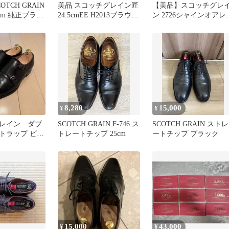
TCH GRAIN
美品 スコッチグレイン匠
【美品】スコッチグレ
24cm 純正プラキ
24.5cmEE H2013ブラウン
ン 2726シャインオアレ
ト
Uチップ 本革
ンⅢ 27撥水 シューツ
ー付
8,280
15,000
¥
¥
レイン ダブ
SCOTCH GRAIN F-746 ス
SCOTCH GRAIN ストレ
トラップ ビジ
トレートチップ 25cm
ートチップ ブラック
ズ ブラック
15,000
43,000
¥
¥