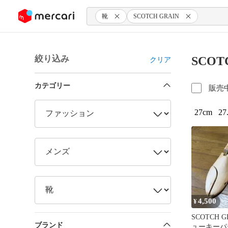
ンツにスキップ
靴
SCOTCH GRAIN
絞り込み
SCOT
クリア
カテゴリー
販売
27cm
27
4,500
¥
SCOTCH 
ブランド
ューキーパ