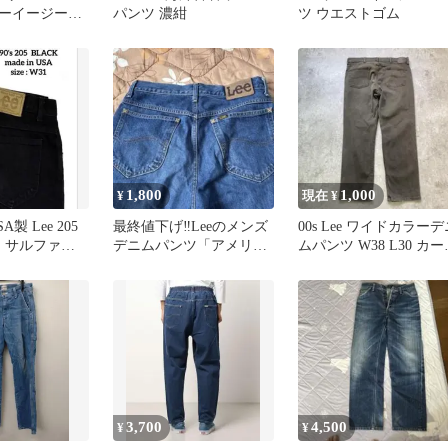
ーイージーパ
パンツ 濃紺
ツ ウエストゴム
1,800
1,000
¥
現在 ¥
SA製 Lee 205
最終値下げ‼️Leeのメンズ
00s Lee ワイドカラーデ
め サルファ
デニムパンツ「アメリカ
ムパンツ W38 L30 カー
ンライダース」シリーズ
系 ストリート
3,700
4,500
¥
¥