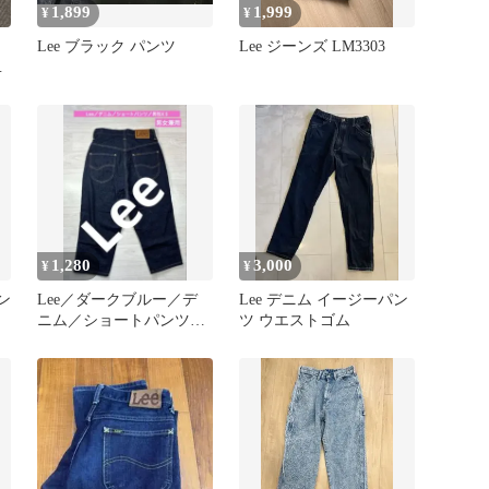
1,899
1,999
¥
¥
Lee ブラック パンツ
Lee ジーンズ LM3303
ジ
1,280
3,000
¥
¥
パン
Lee／ダークブルー／デ
Lee デニム イージーパン
ニム／ショートパンツ／
ツ ウエストゴム
男性X S／2506021