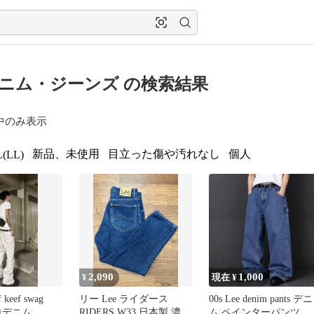
 デニム・ジーンズ の検索結果
中のみ表示
新品、未使用
目立った傷や汚れなし
個人
(LL)
2,090
1,000
¥
現在 ¥
f keef swag
リー Lee ライダース
00s Lee denim pants デニ
e 白デニム
RIDERS W33 日本製 濃紺
ム ペインターパンツ リ