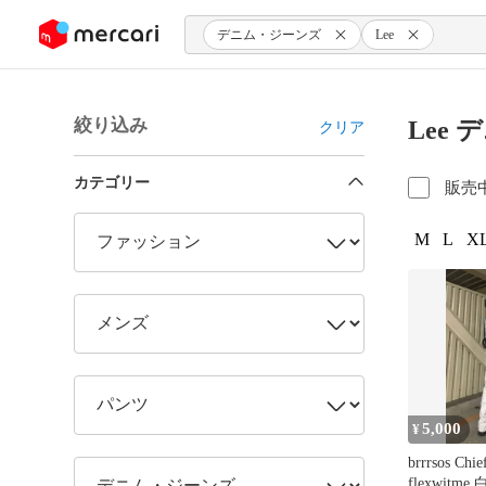
ンツにスキップ
デニム・ジーンズ
Lee
絞り込み
Lee
クリア
カテゴリー
販売
M
L
XL
5,000
¥
brrrsos Chie
flexwitm