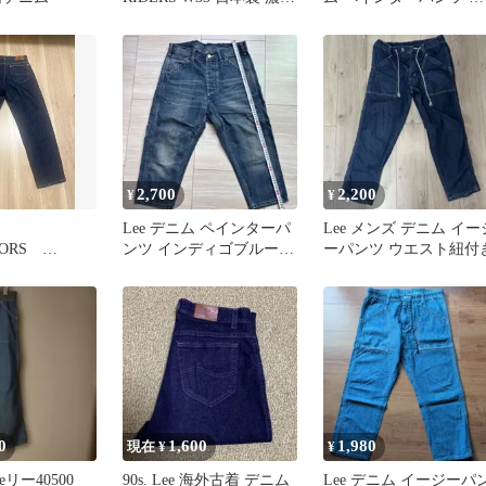
インディゴ 古着
ー W38
2,700
2,200
¥
¥
Lee デニム ペインターパ
Lee メンズ デニム イー
DOORS
ンツ インディゴブルー
ーパンツ ウエスト紐付
PANTS
サイズ36（S） ジーパン
0
1,600
1,980
現在 ¥
¥
eリー40500
90s. Lee 海外古着 デニム
Lee デニム イージーパ