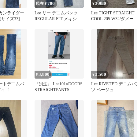
700
3,980
現在 ¥
¥
リカンライダー
Lee リー デニムパンツ
Lee TIGHT STRAIGHT
 [サイズ33]
REGULAR FIT メキシコ
COOL 205 W32/ダメー
製 W34 L29
仕様 白
3,800
3,500
¥
¥
レートデニムパ
『別注』 Lee101×DOORS
Lee RIVETED デニム
ディゴ
STRAIGHTPANTS
ツ ベージュ