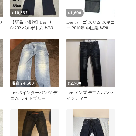
10,337
1,600
¥
¥
ジ
【新品・濃紺】Lee リー
Lee カーゴ スリム スキニ
ア
04202 ベルボトム W33 日
ー 2010年 中国製 W28
本製 フレアデニム
L30 グレー系
4,500
2,700
現在 ¥
¥
Lee ペインターパンツ デ
Lee メンズ デニムパンツ
ニム ライトブルー
インディゴ