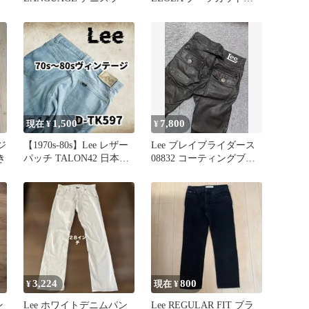
W31
1,500
7,800
現在 ¥
¥
ジ
【1970s-80s】Lee レザー
Lee ブレイブライダース
き
パッチ TALON42 日本
08832 コーティングブラ
製 ヴィンテージ
ックデニム Y2K 28
3,224
800
¥
現在 ¥
ン
Lee ホワイトデニムパン
Lee REGULAR FIT ブラ