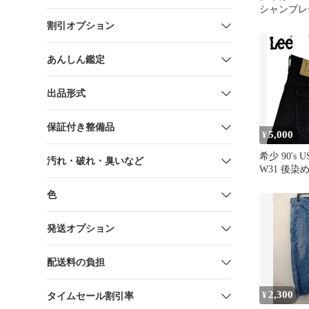
シャンブレ
ンツ
割引オプション
あんしん鑑定
出品形式
保証付き整備品
5,000
¥
希少 90's U
汚れ・破れ・臭いなど
W31 後染
BLACK
色
発送オプション
配送料の負担
2,300
¥
タイムセール割引率