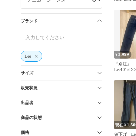
ブランド
3,999
¥
Lee
『別注』
Lee101×
サイズ
STRAIGHT
販売状況
出品者
商品の状態
1,50
現在 ¥
価格
値下げ Le