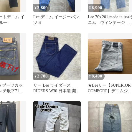
2,800
6,900
¥
¥
レートデニム イ
Lee デニム イージーパン
Lee 70s 201 made in usa
ルー
ツ S
ニム ヴィンテージ
31×30
2,780
8,400
¥
¥
ERS ブーツカッ
リー Lee ライダース
★Leeリー【SUPERIOR
インチ股下71セ
RIDERS W30 日本製 濃紺
COMFORT】デニムジー
品
インディゴ 古着
ンズ36×32ベージュ