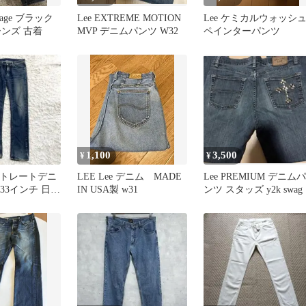
tage ブラック
Lee EXTREME MOTION
Lee ケミカルウォッシ
ーンズ 古着
MVP デニムパンツ W32
ペインターパンツ
1,100
3,500
¥
¥
 ストレートデニ
LEE Lee デニム MADE
Lee PREMIUM デニムパ
 33インチ 日本
IN USA製 w31
ンツ スタッズ y2k swag
ッチ メンズ