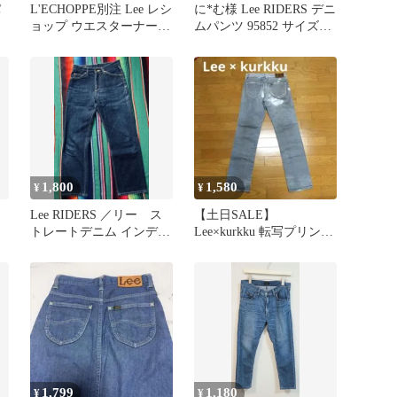
パ
L'ECHOPPE別注 Lee レシ
に*む様 Lee RIDERS デニ
ョップ ウエスターナー
ムパンツ 95852 サイズ30
100Z パンツ
日本製
1,800
1,580
¥
¥
ン
Lee RIDERS ／リー ス
【土日SALE】
トレートデニム インディ
Lee×kurkku 転写プリント
ゴW28 USED 細い
オーガニックコットンパ
ンツ
1,799
1,180
¥
¥