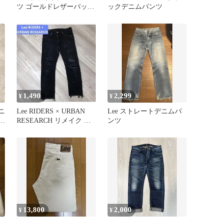
ツ ゴールドレザーパッ
ックデニムパンツ
チ ステッチデザイン
1,490
2,299
¥
¥
ニ
Lee RIDERS × URBAN
Lee ストレートデニムパ
キ
RESEARCH リメイク ダ
ンツ
メージデニム
13,800
2,000
¥
¥