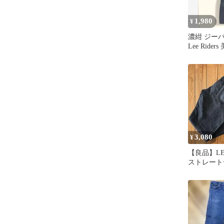
1,980
¥
濃紺 ジー
Lee Rider
3,080
¥
【良品】LEE
ストレート
本製 W30