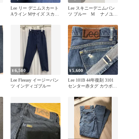
ュ
Lee リー デニムスカート
Lee スキニーデニムパン
Aライン Mサイズ スカー
ツ ブルー M ナノユニ
ト デニム
バース LB0253
6,500
5,600
¥
¥
Lee Fleeasy イージーパン
Lee 101B 44年復刻 3101
ツ インディゴブルー
センター赤タグ カウボー
イ 大戦 白耳