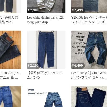
7,900
2,499
¥
¥
パン 色残り◎
Lee white denim pants y2k
Y2K 00s lee ヴィンテー
s 美品 W28
swag yoko drip
ワイドデニムジーンズ
メカジarchive
2,200
6,400
¥
¥
 205 スリム
【最終値下げ】Lee デニ
Lee 101B復刻 2101 W30
デニム 黒 日
ムパンツ
ボタンフライ 黄耳 セン
 メンズ 牛革
ター赤タグ