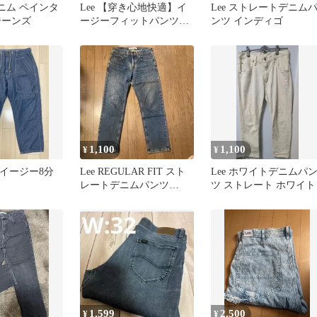
e デニム ペインタ
Lee 【穿き心地快適】イ
Lee ストレートデニム
ジーンズ
ージーフィットパンツ
ンツ インディゴ
¥8,800 着用2回のみ M
1,100
1,100
¥
¥
ム イージー8分
Lee REGULAR FIT スト
Lee ホワイトデニムパ
レートデニムパンツ
ツ ストレート ホワイト
30×30
1,599
2,500
¥
¥