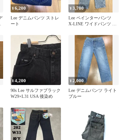
6,200
3,700
¥
¥
 デ
Lee デニムパンツ ストレ
Lee ペインターパンツ
ート
X-LINE ワイドパンツ ブ
リーチ M
4,200
2,000
¥
¥
90s Lee サルファブラック
Lee デニムパンツ ライト
W29×L31 USA 後染め
ブルー