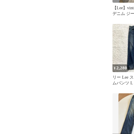
【Lee】vin
デニム ジ
2,280
¥
リー Lee
ムパンツ L
製 ストレ