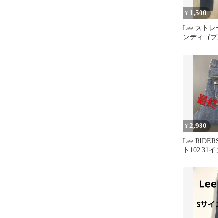
1,500
¥
Lee スト
ンディゴブ
2,980
¥
Lee RID
ト102 31
ンチ ※美