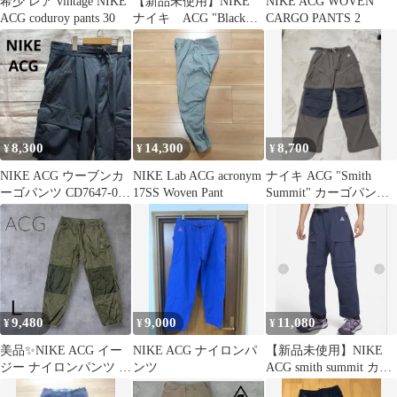
希少 レア vintage NIKE
【新品未使用】NIKE
NIKE ACG WOVEN
ACG coduroy pants 30
ナイキ ACG "Black
CARGO PANTS 2
Iguana" XXL
8,300
14,300
8,700
¥
¥
¥
NIKE ACG ウーブンカ
NIKE Lab ACG acronym
ナイキ ACG "Smith
ーゴパンツ CD7647-010
17SS Woven Pant
Summit" カーゴパンツ
S 人気 お洒落
S
9,480
9,000
11,080
¥
¥
¥
美品✨NIKE ACG イー
NIKE ACG ナイロンパ
【新品未使用】NIKE
ジー ナイロンパンツ カ
ンツ
ACG smith summit カー
ーキ Lサイズ 軽量
ゴパンツ S 紺色