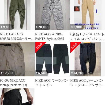
9,800
20,000
7,900
¥
¥
¥
NIKE LAB ACG
NIKE ACG W NRG
C新品 L ナイキ ACG ト
829578-325 XSオリーブ
PANTS Style AJ0985
レイル ロング パンツ L
テックウェア
春夏 FN2451
12,700
6,500
14,700
¥
¥
¥
90-00s NIKE ACG
NIKE ACG ワークパン
NIKE ACG カーゴパン
vintage pants ナイキ
ツ トレイル
ツ アクロニウム サイズ
L