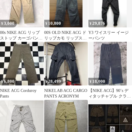
3,000
10,800
29,876
¥
¥
¥
00s NIKE ACG リップ
00S OLD NIKE ACG ド
Y3 ワイスリー イージ
ストップ カーゴパンツ
リップカモ リップスト
ーパンツ
ベージュ 34
ップ テック パンツ
6,800
28,499
18,000
¥
¥
¥
NIKE ACG Corduroy
NIKELAB ACG CARGO
【NIKE ACG】90’s デ
Pants
PANTS ACRONYM
ィタッチャブル クライ
ミングパンツ