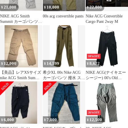
21,000
10,000
22,800
¥
¥
¥
NIKE ACG Smith
00s acg convertible pants
Nike ACG Convertible
Summit カーゴパンツ
Cargo Pant 2way M
2WAY テック XL
10%OFF
12,000
14,599
8,622
¥
¥
¥
【美品】レアXSサイズ
希少XL 00s Nike ACG
NIKE ACG(ナイキエー
nike ACG Smith Summit
カーゴパンツ 撥水 スト
シージー) 00's Old
カーゴパンツ
レッチ ベージュ
CLIMA-FIT MAX Cargo
Pants オールド クリマ
フィット マックス カー
ゴ パンツ H9SID M ブ
ラック テック
26%OFF
6,000
7,000
12,500
¥
¥
¥