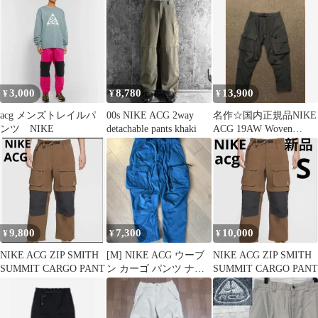
アウトドア
3,000
8,780
13,900
¥
¥
¥
acg メンズトレイルパ
00s NIKE ACG 2way
名作☆国内正規品NIKE
ンツ NIKE
detachable pants khaki
ACG 19AW Woven
Cargo Pants
9,800
7,300
10,000
¥
¥
¥
NIKE ACG ZIP SMITH
[M] NIKE ACG ウーブ
NIKE ACG ZIP SMITH
SUMMIT CARGO PANT
ン カーゴ パンツ ナイ
SUMMIT CARGO PANT
キ