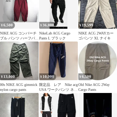
6,500
36,000
19,599
¥
¥
¥
NIKE ACG コンバーチ
NikeLab ACG Cargo
NIKE ACG 2WAYカー
ブル パンツ ハーフパン
Pants L ブラック
ゴパンツ XL ナイキ
ツ【XS】ナイキ メンズ
レディース キャンプ ア
ウトドア ショーツ 短パ
ン アメカジ 中古 川 海
エーシージー CK6865
－638
13,000
10,000
6,500
¥
¥
¥
00s NIKE ACG gimmick
限定品 レア Nike acg
Old Nike ACG 2Way
nylon cargo pants
USA ワークパンツ ネイ
Cargo Pants
ビー