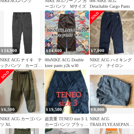
NIKEACGパンツ
NIKE ACGウーブン カ
00s NIKE ACG
ーゴパンツ Mサイズ
Detachable Cargo Pants
14,900
14,600
7,000
¥
¥
¥
NIKE ACG ナイキ テ
00sNIKE ACG Double
NIKE ACG ハイキング
ックパンツ カーゴパ
knee pants y2k w30
パンツ ナイロン
ンツ ナイロンパンツ
6,500
19,500
8,000
¥
¥
¥
NIKE ACG カーゴパン
超貴重 TENEO size３ L
NIKE ACG
ツ XL
カーゴパンツ ブラック
TRAILFLYEASEPANT
ミリタリー 日本製
DH3108-010 S