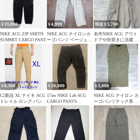
19,800
4,999
5,700
¥
¥
現在 ¥
NIKE ACG ZIP SMITH
NIKE ACG ナイロンカ
名作NIKE ACG アウト
SUMMIT CARGO PANT
ーゴパンツ ベージュ
ドアや街穿きに活躍 万
90s
能カーゴパンツ ベージ
ュ系 M
8,300
20,000
5,000
¥
¥
¥
C2新品 XL ナイキ ACG
17aw NIKE Lab ACG
NIKE ACG ナイロン カ
トレイル ロング パンツ
CARGO PANTS
ーゴパンツテック系 ベ
L 春夏 FN2451
acronym XL
ージュ y2k Lサイズ