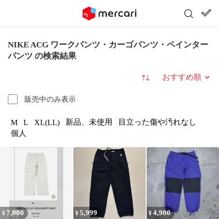
NIKE ACG ワークパンツ・カーゴパンツ・ペインター
パンツ の検索結果
並び替え
販売中のみ表示
新品、未使用
目立った傷や汚れなし
M
L
XL(LL)
個人
7,000
5,999
4,900
¥
¥
¥