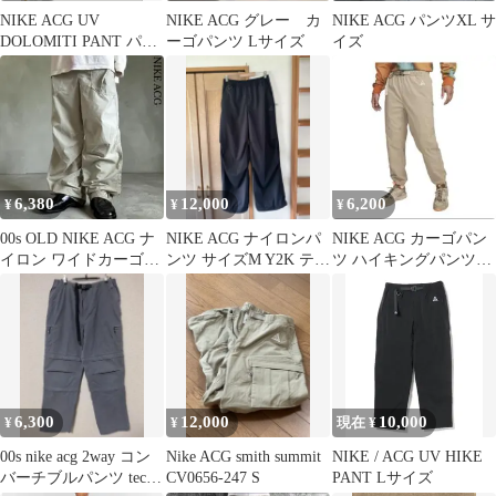
NIKE ACG UV
NIKE ACG グレー カ
NIKE ACG パンツXL サ
DOLOMITI PANT パン
ーゴパンツ Lサイズ
イズ
ツ
6,380
12,000
6,200
¥
¥
¥
00s OLD NIKE ACG ナ
NIKE ACG ナイロンパ
NIKE ACG カーゴパン
イロン ワイドカーゴパ
ンツ サイズM Y2K テッ
ツ ハイキングパンツ
ンツ Y2Kテック系
クパンツ
ベージュ
6,300
12,000
10,000
¥
¥
現在 ¥
00s nike acg 2way コン
Nike ACG smith summit
NIKE / ACG UV HIKE
バーチブルパンツ tech
CV0656-247 S
PANT Lサイズ