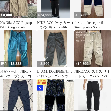
8,800
24,990
6,400
¥
¥
¥
00s Nike ACG Ripstop
NIKE ACG 2way カーゴ
[中古] nike acg trail
Wide Cargo Pants
パンツ 黒 XL Smith
2tone pants <S size>
Summit
13,333
3,200
10,800
現在 ¥
¥
¥
お盆セール‼️ NIKE・
B.U.M. EQUIPMENT ナ
NIKE ACG スミス サミ
ACGウーブンカーゴパ
イロンカーゴパンツ ド
ット カーゴパンツ ベー
ンツ ブルーグリーン
ローコード 36
ジュ Mサイズ ナイキ
Ｌ 新品