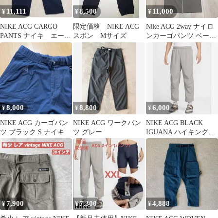
11,111
8,500
11,000
¥
¥
¥
NIKE ACG CARGO
限定価格 NIKE ACG
Nike ACG 2way ナイロ
PANTS ナイキ エーシ
スボン Mサイズ
ンカーゴパンツ ベージ
ージー カーゴパンツ
ュ
8,000
8,800
6,000
¥
¥
¥
NIKE ACG カーゴパン
NIKE ACG ワークパン
NIKE ACG BLACK
ツ ブラック S ナイキ
ツ グレー
IGUANA ハイキングパ
ンツ
7,900
7,300
4,888
¥
¥
¥