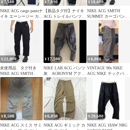
7,580
7,890
18,600
¥
¥
¥
NIKE ACG cargo pantsナ
【新品タグ付】ナイキ
NIKE ACG SMITH
イキ エーシージー カー
ACG トレイルパンツ
SUMMIT カーゴパンツ
ゴパンツ
ナイロン カモフラ S
M
NIKE
21,000
17,500
6,000
¥
¥
¥
未使用品 タグ付き
NIKE LAB ACG パンツ
VINTAGE 90s NIKE
NIKE ACG SMITH
灰 ACRONYM アクロ
ACG NIKE テックパン
SUMMIT カーゴパン
ニウム エロルソン
ツ archive
ツ L
8,500
6,850
29,680
¥
¥
¥
NIKE ACG スミス サミ
NIKE ACG ギミック カ
NIKE ACG 18AW NRG