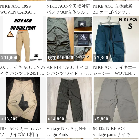
NIKE ACG 19SS
NIKE ACG/全天候対応
NIKE ACG 立体裁断
WOVEN CARGO
パンツ/00s/立体シルエ
3D カーゴパンツ
PANTS Sサイズ
ット
ACRONYM アクロニウ
ム
11,000
10,000
7,300
¥
現在 ¥
¥
2XL ナイキ ACG UV ハ
90s NIKE ACG ナイロ
NIKE ACG ナイキエー
イク パンツ FN2451-
ンパンツ ワイド テック
シージー WOVEN
297
カーキ ギミック
CARGO PANTS S
13,500
14,800
5,800
¥
¥
¥
Nike ACG カーゴパン
Vintage Nike Acg Nylon
90-00s NIKE ACG
ツ サイズM.L相当
Cargo Pants
vintage pants ナイキ カ