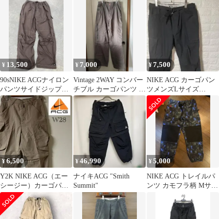
Y2K
ーゴパンツ
13,500
7,000
7,500
¥
¥
¥
90sNIKE ACGナイロン
Vintage 2WAY コンバー
NIKE ACG カーゴパン
パンツサイドジップブ
チブル カーゴパンツ ブ
ツメンズLサイズ
ラウンXLy2k テック亜
ラウン
【1097】
熱帯
6,500
46,990
5,000
¥
¥
¥
Y2K NIKE ACG（エー
ナイキACG "Smith
NIKE ACG トレイルパ
シージー）カーゴパン
Summit"
ンツ カモフラ柄 Mサイ
ツ/28/ベージュ
ズ