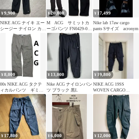
9,900
20,800
17,499
¥
¥
¥
NIKE ACG ナイキ エー
M ACG サミットカ
Nike lab 17aw cargo
シージー ナイロン カー
ーゴパンツ FN0429-010
pants Sサイズ acronym
ゴパンツ テック y2k 黒
SMITH SUMMIT
L
8,000
13,000
19,800
¥
¥
¥
00s NIKE ACG タクテ
Nike ACG ナイロンパン
NIKE ACG 19SS
ィカルパンツ ギミッ
ツ ブラック 黒L
WOVEN CARGO
クパンツ Y2K
PANTS S カーゴパンツ
17,800
6,000
12,000
¥
¥
¥