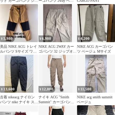
ット カーゴパンツ ショ
ーゴパンツ 2way ベー
CARGO PANT
ーツ パーツ クライミン
ジュ サイズ28
グ
5,980
6,980
4,200
¥
¥
¥
美品 NIKE ACG トレイ
NIKE ACG 2WAY カー
NIKE ACG カーゴパン
ルパンツ Sサイズ ワー
ゴパンツ 32 ジップオフ
ツ ベージュ Mサイズ
クパンツ カーゴパンツ
ハーフパンツ ナイキ
13,600
12,000
11,500
¥
¥
¥
古着 nikeacg ナイロン
ナイキ ACG "Smith
NIKE acg smith summit
パンツ nike ナイキ スト
Summit" カーゴパン
ベージュ
リート アウトドア
ツ NIKE