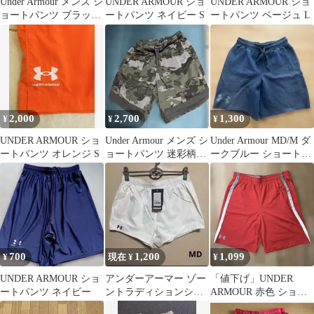
Under Armour メンズ シ
UNDER ARMOUR ショ
UNDER ARMOUR ショ
ョートパンツ ブラッ
ートパンツ ネイビー S
ートパンツ ベージュ L
ク 140
2,000
2,700
1,300
¥
¥
¥
UNDER ARMOUR ショ
Under Armour メンズ シ
Under Armour MD/M ダ
ートパンツ オレンジ S
ョートパンツ 迷彩柄
ークブルー ショートパ
MD
ンツ
700
1,200
1,099
¥
現在 ¥
¥
UNDER ARMOUR ショ
アンダーアーマー ゾー
「値下げ」UNDER
ートパンツ ネイビー
ントラディションショ
ARMOUR 赤色 ショー
ーツ メンズ MD ショー
トパンツ Lサイズ