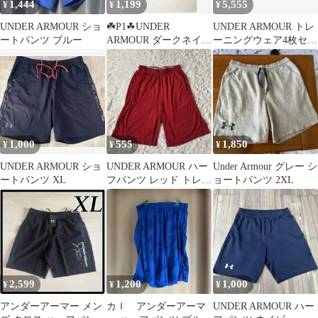
1,444
1,199
5,555
¥
¥
¥
UNDER ARMOUR ショ
☘️P1☘UNDER
UNDER ARMOUR トレ
ートパンツ ブルー
ARMOUR ダークネイビ
ーニングウェア4枚セッ
ー UAライバルテリー
ト
3/4パンツ
1,000
555
1,850
¥
¥
¥
UNDER ARMOUR ショ
UNDER ARMOUR ハー
Under Armour グレー シ
ートパンツ XL
フパンツ レッド トレー
ョートパンツ 2XL
ニング
2,599
1,200
1,000
¥
¥
¥
アンダーアーマー メン
カＩ アンダーアーマ
UNDER ARMOUR ハー