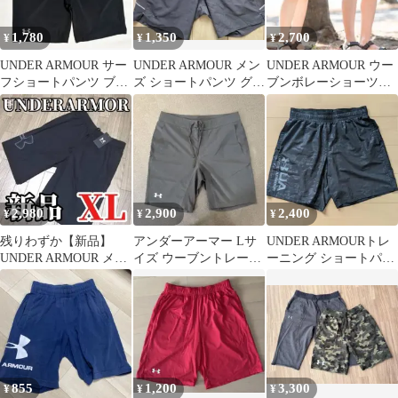
1,780
1,350
2,700
¥
¥
¥
UNDER ARMOUR サー
UNDER ARMOUR メン
UNDER ARMOUR ウー
フショートパンツ ブラ
ズ ショートパンツ グレ
ブンボレーショーツ
ック XXL
ー MD
SM ロゴ刺繍
2,980
2,900
2,400
¥
¥
¥
残りわずか【新品】
アンダーアーマー Lサ
UNDER ARMOURトレ
UNDER ARMOUR メン
イズ ウーブントレーニ
ーニング ショートパン
ズ ハーフパンツ XL ブ
ングショーツ MTR2781
ツ エンボス カモフラー
ラック
ジュ
855
1,200
3,300
¥
¥
¥