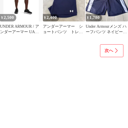
2,500
2,400
1,780
¥
¥
¥
UNDER ARMOUR / ア
アンダーアーマー シ
Under Armourメンズ ハ
ンダーアーマー UAス
ョートパンツ トレー
ーフパンツ ネイビーM
ピードストライド 7イ
ニング ランニング
サイズ 通気性抜群素
ンチ
ネイビー Lサイズ
材
次へ