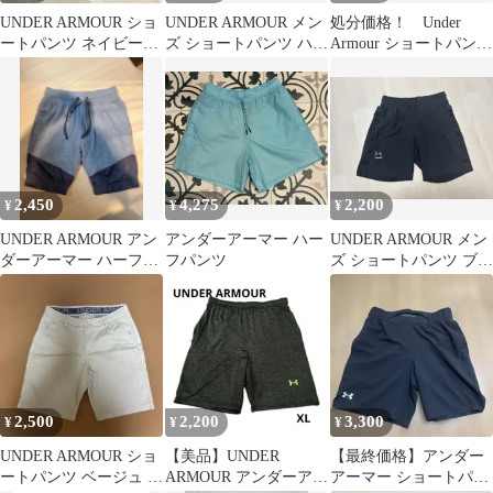
UNDER ARMOUR ショ
UNDER ARMOUR メン
処分価格！ Under
ートパンツ ネイビー
ズ ショートパンツ ハー
Armour ショートパンツ
SM
フパンツレッド SM
2枚セット
2,450
4,275
2,200
¥
¥
¥
UNDER ARMOUR アン
アンダーアーマー ハー
UNDER ARMOUR メン
ダーアーマー ハーフパ
フパンツ
ズ ショートパンツ ブラ
ンツ グレー
ック M
2,500
2,200
3,300
¥
¥
¥
UNDER ARMOUR ショ
【美品】UNDER
【最終価格】アンダー
ートパンツ ベージュ 34
ARMOUR アンダーアー
アーマー ショートパン