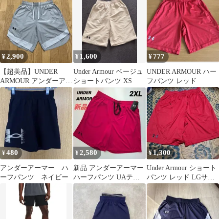
トパンツ
2,900
1,600
777
¥
¥
¥
【超美品】UNDER
Under Armour ベージュ
UNDER ARMOUR ハー
ARMOUR アンダーアー
ショートパンツ XS
フパンツ レッド
マー ハーフパンツ
灰色 M
480
2,580
1,300
¥
¥
¥
アンダーアーマー ハ
新品 アンダーアーマー
Under Armour ショート
ーフパンツ ネイビー
ハーフパンツ UAテッ
パンツ レッド LGサイ
ク メッシュショーツ メ
ズ
ンズ2XL