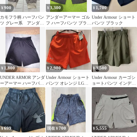
900
3,300
1,700
¥
¥
¥
カモフラ柄 ハーフパン
アンダーアーマー ゴル
Under Armour ショート
ツ グレー系 アンダー
フ ハーフパンツ ブラッ
パンツ ブラック
アーマー
ク
1,800
2,980
3,500
¥
¥
¥
UNDER ARMOR アンダ
Under Armour ショート
Under Armour カーゴシ
ーアーマー ハーフパン
パンツ オレンジ LGサ
ョートパンツ インディ
ツ
イズ
ゴLサイズ
699
700
5,555
¥
現在 ¥
¥