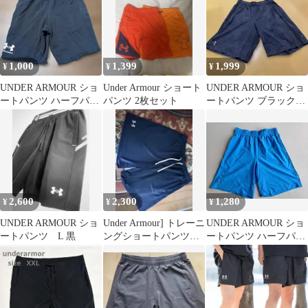
1,000
1,399
1,999
¥
¥
¥
UNDER ARMOUR ショ
Under Armour ショート
UNDER ARMOUR ショ
ートパンツ ハーフパン
パンツ 2枚セット
ートパンツ ブラック
ツ
MDサイズ
2,600
2,300
1,280
¥
¥
¥
UNDER ARMOUR ショ
Under Armour] トレーニ
UNDER ARMOUR ショ
ートパンツ L 黒
ングショートパンツ
ートパンツ ハーフパン
UAテック2xl新品
ツ ブルー