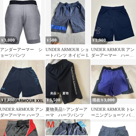
インチ
マー ショートパンツ グ
ツ L ブラック
レー XL
3,000
500
1,900
¥
¥
¥
アンダーアーマー シ
UNDER ARMOUR ショ
UNDER ARMOUR アン
ョーツパンツ
ートパンツ ネイビー L
ダーアーマー ハーフ
パンツ ネイビー メ
ンズ M
1,800
3,500
3,000
¥
¥
現在 ¥
UNDER ARMOUR アン
夏物美品✨アンダーア
UNDER ARMOUR トレ
ダーアーマー ハーフパ
ーマ ハーフパンツ
ーニングショーツ パー
ンツ ショート メンズ
プル×ブラック M
XXL