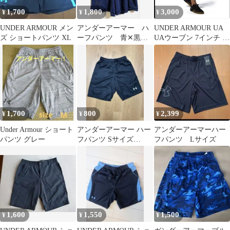
1,700
1,800
3,000
¥
¥
¥
UNDER ARMOUR メン
アンダーアーマー ハ
UNDER ARMOUR UA
ズ ショートパンツ XL
ーフパンツ 青✕黒
UAウーブン 7インチ シ
М
ョーツ
1,700
800
2,399
¥
¥
¥
Under Armour ショート
アンダーアーマー ハー
アンダーアーマーハー
パンツ グレー
フパンツ Sサイズ
フパンツ Lサイズ
（SM）ブラック
1,600
1,550
1,500
¥
¥
¥