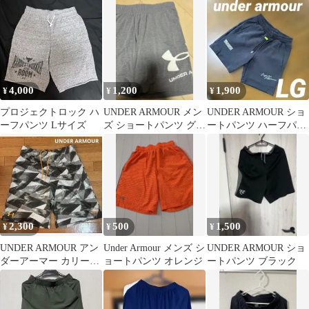
パンツ L L No.7
フパンツ ブラック黒 L
ビーM
4,000
1,200
1,900
¥
¥
¥
プロジェクトロック ハ
UNDER ARMOUR メン
UNDER ARMOUR ショ
ーフパンツ Lサイズ
ズ ショートパンツ グレ
ートパンツ ハーフパン
ー MDサイズ
ツ 黒 メンズ LG
2,300
500
1,500
¥
¥
¥
UNDER ARMOUR アン
Under Armour メンズ シ
UNDER ARMOUR ショ
ダーアーマー カリーバ
ョートパンツ オレンジ
ートパンツ ブラック
スケットボールパンツ
2XL