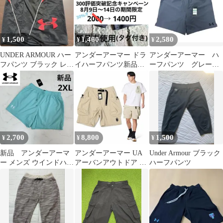
1,500
1,400
2,580
¥
¥
¥
UNDER ARMOUR ハー
アンダーアーマー ドラ
アンダーアーマー ハ
フパンツ ブラック レッ
イハーフパンツ新品
ーフパンツ グレー
ド
Mサイズ ライトブル
メンズ L
ー
2,700
8,800
1,500
¥
¥
¥
新品 アンダーアーマ
アンダーアーマー UA
Under Armour ブラック
ー メンズ ウインドハー
アーバンアウトドア カ
ハーフパンツ
フパンツ UAウーブン
ーゴショーツ メンズ M
ショートパンツ
ベージュ