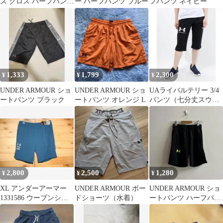
ズ クロス ハーフパンツ
ー ハーフパンツ ブルー
フパンツ ネイビー
ショーツ 黒 XL 未使用
1,333
1,799
2,300
¥
¥
¥
UNDER ARMOUR ショ
UNDER ARMOUR ショ
UAライバルテリー 3/4
ートパンツ ブラック
ートパンツ オレンジ L
パンツ（七分丈スウェ
ットパンツ）XXL
2,800
2,500
1,280
¥
¥
¥
XL アンダーアーマー
UNDER ARMOUR ボー
UNDER ARMOUR ショ
1331586 ウーブンショ
ドショーツ（水着）
ートパンツ ハーフパン
ートパンツ
ツ 黒【SM】スポーツ
ウエア