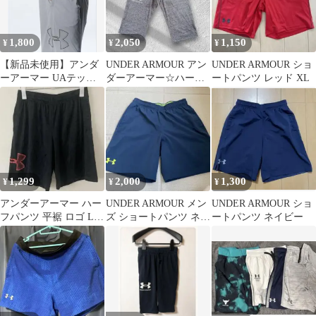
1,800
2,050
1,150
¥
¥
¥
【新品未使用】アンダ
UNDER ARMOUR アン
UNDER ARMOUR ショ
ーアーマー UAテック
ダーアーマー☆ハーフ
ートパンツ レッド XL
メッシュショーツ メン
パンツ ショート L グレ
ズ Sサイズ
ー
1,299
2,000
1,300
¥
¥
¥
アンダーアーマー ハー
UNDER ARMOUR メン
UNDER ARMOUR ショ
フパンツ 平裾 ロゴ LG
ズ ショートパンツ ネイ
ートパンツ ネイビー
黒 ポリエステル スポー
ビー LG
ツ