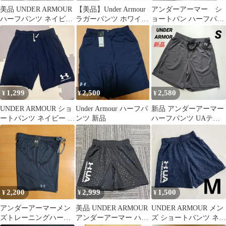
美品 UNDER ARMOUR
【美品】Under Armour
アンダーアーマー シ
ハーフパンツ ネイビー
ラガーパンツ ホワイ
ョートパン ハーフパン
メンズ S
ト XLサイズ
ツ XXL
1,299
2,500
2,580
¥
¥
¥
UNDER ARMOUR ショ
Under Armour ハーフパ
新品 アンダーアーマー
ートパンツ ネイビー M
ンツ 新品
ハーフパンツ UAテッ
サイズ
ク メッシュショーツ メ
ンズS
2,200
2,999
1,500
¥
¥
¥
アンダーアーマーメン
美品 UNDER ARMOUR
UNDER ARMOUR メン
ズトレーニングハーフ
アンダーアーマー ハー
ズ ショートパンツ ネイ