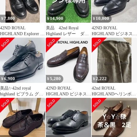
7,800
14,900
10,000
¥
¥
¥
42ND ROYAL
美品 42nd Royal
42ND ROYAL
HIGHLAND Explorer U
Highland レザー ダブ
HIGHLAND ビジネスシ
チップシューズ
ルモンク ローファー
ューズ ウィングチップ
6,900
5,280
2,222
¥
¥
¥
美品✨42nd royal
42ND ROYAL
42nd ROYAL
highland ビブラム グッ
HIGHLAND ビジネスシ
HIGHLANDヘリンボー
ドイヤー Uチップ
ューズ ブラウン 革靴
ン柄 シューズバッグ 2
枚セット