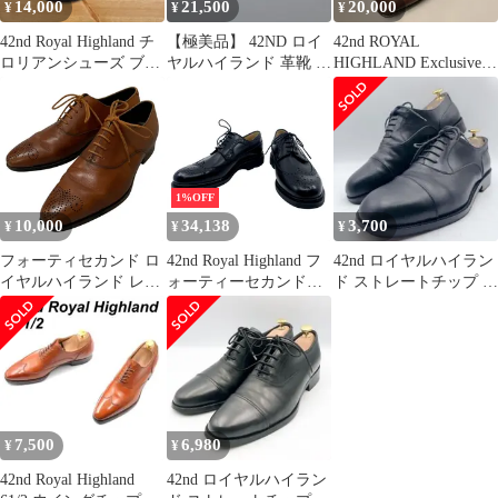
14,000
21,500
20,000
¥
¥
¥
42nd Royal Highland チ
【極美品】 42ND ロイ
42nd ROYAL
ロリアンシューズ ブラ
ヤルハイランド 革靴 43
HIGHLAND Exclusiveシ
ウン
カーフレザー ブラック
ューツリー付き茶＆黒
1%OFF
10,000
34,138
3,700
¥
¥
¥
フォーティセカンド ロ
42nd Royal Highland フ
42nd ロイヤルハイラン
イヤルハイランド レザ
ォーティーセカンドロ
ド ストレートチップ 内
ーシューズ【AFC48】
イヤルハイランド エ
羽根 黒 41 26cm
クスプローラー ウィ
ングチップ ブラッ
ク 黒 Explorer
CHN4501F-01 39 メ
ンズ ローファー ド
レスシューズ
7,500
6,980
¥
¥
42nd Royal Highland
42nd ロイヤルハイラン