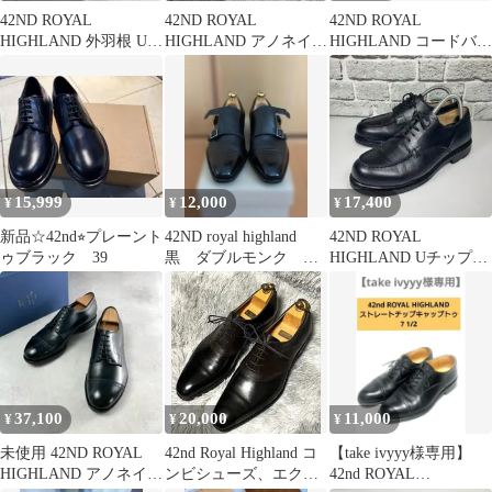
42ND ROYAL
42ND ROYAL
42ND ROYAL
HIGHLAND 外羽根 Uチ
HIGHLAND アノネイ
HIGHLAND コードバ
ップ ブラック
ボックスカーフ 黒 サイ
ン シューツリー付
ズ39
15,999
12,000
17,400
¥
¥
¥
新品☆42nd⭐︎プレーント
42ND royal highland
42ND ROYAL
ゥブラック 39
黒 ダブルモンク
HIGHLAND Uチップ
5.5 24cm位
Explorer soft
37,100
20,000
11,000
¥
¥
¥
未使用 42ND ROYAL
42nd Royal Highland コ
【take ivyyy様専用】
HIGHLAND アノネイ社
ンビシューズ、エクス
42nd ROYAL