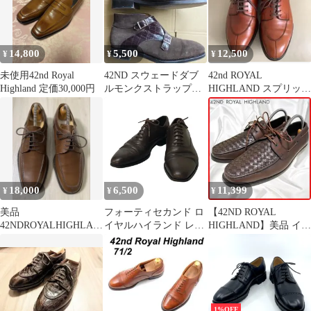
14,800
5,500
12,500
¥
¥
¥
未使用42nd Royal
42ND スウェードダブ
42nd ROYAL
Highland 定価30,000円
ルモンクストラップブ
HIGHLAND スプリット
ーツ
トゥダービー
18,000
6,500
11,399
¥
¥
¥
美品
フォーティセカンド ロ
【42ND ROYAL
42NDROYALHIGHLAN
イヤルハイランド レザ
HIGHLAND】美品 イン
Dフォーティーセカン
ーシューズ【AFC40】
トレチャート ドレスシ
ドロイヤルハイランド
ューズ
40
1%OFF