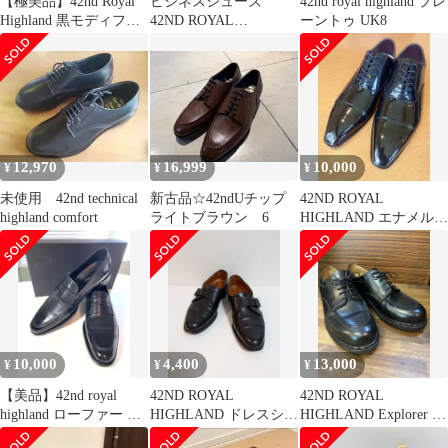
【極美品】42nd Royal
ビジネスシューズ
42nd royal highland プレ
Highland 黒モディファ
42ND ROYAL
ーントゥ UK8
イド風41使用1回
HIGHLAND Exclusive
12,970
16,999
10,000
¥
¥
¥
未使用 42nd technical
新古品☆42ndUチップ
42ND ROYAL
highland comfort
ライトブラウン 6
HIGHLAND エナメル
ストレートチップ ブラ
ック 8
10,000
4,400
13,000
¥
¥
¥
【美品】42nd royal
42ND ROYAL
42ND ROYAL
highland ローファー サ
HIGHLAND ドレスシュ
HIGHLAND Explorer サ
イズ:7 1/2
ーズ 8 1/2 黒ブラック
イズ41 Uチップ