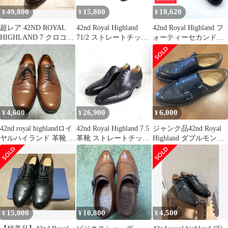
49,800
15,800
18,620
¥
¥
¥
超レア 42ND ROYAL
42nd Royal Highland
42nd Royal Highland フ
HIGHLAND 7 クロコダ
71/2 ストレートチップ
ォーティーセカンドロ
イル Uチップ
内羽根 茶
イヤルハイランド ス
トレートチップ ドレス
シューズ ローファ
ー ブラック 黒 レ
ザー 7 メンズ
4,600
26,900
6,000
¥
¥
¥
42nd royal highlandロイ
42nd Royal Highland 7.5
ジャンク品42nd Royal
ヤルハイランド 革靴 ビ
革靴 ストレートチップ
Highland ダブルモン
ジネスシューズ
本革 黒
ク ネイビー
15,000
10,800
4,500
¥
¥
¥