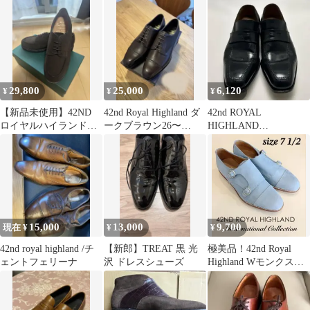
製 ボックスカーフ
クルーシブ、6.5
HIGHLAND
29,800
25,000
6,120
¥
¥
¥
【新品未使用】42ND
42nd Royal Highland ダ
42nd ROYAL
ロイヤルハイランド
ークブラウン26〜
HIGHLAND
Uチップ ダークブラ
26.5cm
EXCLUSIVE 61/2 ブラ
ウン スエード
ック
15,000
13,000
9,700
現在 ¥
¥
¥
42nd royal highland /チ
【新郎】TREAT 黒 光
極美品！42nd Royal
ェントフェリーナ
沢 ドレスシューズ
Highland Wモンクスト
ラップレザーシューズ