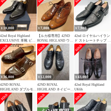
10,000
7,000
7,980
¥
¥
¥
42nd Royal Highland
【ルカ様専用】42ND
42nd ロイヤルハイラン
EXCLUSIVE 革靴 ビジ
ROYAL HIGLAND ウィ
ド ストレートチップ ダ
ネス
ングチップシューズ
ブルモンク 黒 24.5cm
36,800
12,000
43,000
¥
¥
¥
42ND ROYAL
42ND ROYAL
42nd Royal Highland
HIGHLAND ダブルモン
HIGHLAND ネイビーコ
UK6h
ク コードバン オーダー
レクション Uチップ 39
品