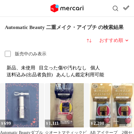
Automatic Beauty 二重メイク・アイプチ の検索結果
並び替え
販売中のみ表示
新品、未使用
目立った傷や汚れなし
個人
送料込み(出品者負担)
あんしん鑑定利用可能
699
1,111
2,200
¥
¥
¥
Automatic Beautyダブル
☆オートマティックビ
AB アイテープ 2個セ