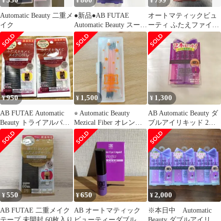
330
800
799
¥
¥
¥
Automatic Beauty 二重メ
●新品●AB FUTAE
オートマティックビュ
イク
Automatic Beauty スーパ
ーティ ふたえファイバ
ーハード
ー ReAB-04 100本入 橙
950
1,500
1,300
¥
¥
¥
AB FUTAE Automatic
⭐︎ Automatic Beauty
AB Automatic Beauty ダ
Beauty トライアルパッ
Mezical Fiber オレンジ
ブルアイリキッド 2本
ク 60枚×2
⭐︎
セット
550
650
2,000
¥
¥
¥
AB FUTAE 二重メイク
AB オートマティック
※本日中 Automatic
テープ 未開封 60枚入り
ビューティーダブルア
Beauty ダブルアイリキ