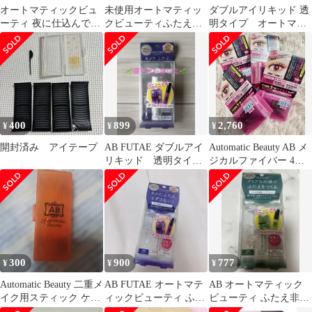
オートマティックビュ
未使用オートマティッ
ダブルアイリキッド 透
ーティ 夜に仕込んでふ
クビューティふたえフ
明タイプ オートマテ
たえをクセづけ アイテ
ァイバー ReAB-04 2個
ィックビューティー
ープ 120枚
セット
400
899
2,760
¥
¥
¥
開封済み アイテープ
AB FUTAE ダブルアイ
Automatic Beauty AB メ
リキッド 透明タイプ
ジカルファイバー 4個
オートマティックビュ
セット
ーティー
300
900
777
¥
¥
¥
Automatic Beauty 二重メ
AB FUTAE オートマテ
AB オートマティック
イク用スティック ケー
ィックビューティ ふた
ビューティ ふたえ非接
ス付き
え接着
着ハードフィルム