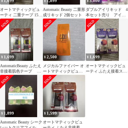
1,699
1,899
3,000
¥
¥
¥
オートマティックビュ
Automatic Beauty 二重形
ダブルアイリキッド 4
ーティ 二重テープ 154
成リキッド 2個セット
本セット売り アイプ
枚 アイプチ アイテ
チ 二重
ープ 2セット
1,699
2,500
1,699
¥
¥
¥
AutomaticBeauty ふたえ
メジカルファイバー オ
オートマティックビュ
非接着肌色テープ
ートマティックビュー
ーティ ふたえ接着スー
100枚入り×2点
ティー アイプチ
パーハード 4.5ml 2個セ
ット
1,899
1,599
¥
¥
Automatic Beauty シーク
オートマティックビュ
レットクリアフィルム
ーティ ふたえ非接着肌