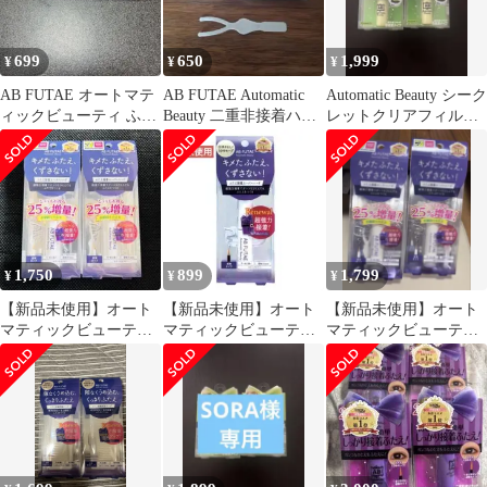
699
650
1,999
¥
¥
¥
AB FUTAE オートマテ
AB FUTAE Automatic
Automatic Beauty シーク
ィックビューティ ふた
Beauty 二重非接着ハー
レットクリアフィルム
え接着スーパーハード
ドフィルム
2個セット
1,750
899
1,799
¥
¥
¥
【新品未使用】オート
【新品未使用】オート
【新品未使用】オート
マティックビューティ
マティックビューティ
マティックビューティ
ふたえ接着スーパーハ
ふたえ接着スーパーハ
ふたえ接着スーパーハ
ード 5.7ml
ード 5.7ml
ード 5.7ml