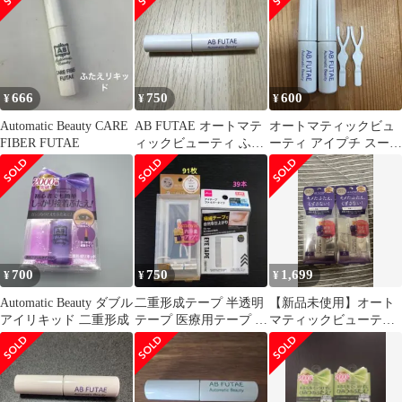
666
750
600
¥
¥
¥
Automatic Beauty CARE
AB FUTAE オートマテ
オートマティックビュ
FIBER FUTAE
ィックビューティ ふた
ーティ アイプチ スーパ
え接着スーパーハード
ーハード
700
750
1,699
¥
¥
¥
Automatic Beauty ダブル
二重形成テープ 半透明
【新品未使用】オート
アイリキッド 二重形成
テープ 医療用テープ 日
マティックビューティ
本製 アイテープ ファイ
ふたえ接着スーパーハ
バー
ード 4.5ml