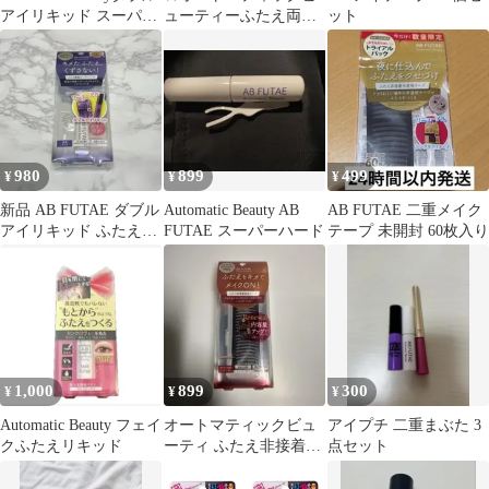
アイリキッド スーパー
ューティーふたえ両面
ット
ハード
テープ☆
980
899
499
¥
¥
¥
新品 AB FUTAE ダブル
Automatic Beauty AB
AB FUTAE 二重メイク
アイリキッド ふたえ接
FUTAE スーパーハード
テープ 未開封 60枚入り
着スーパーハード
1,000
899
300
¥
¥
¥
Automatic Beauty フェイ
オートマティックビュ
アイプチ 二重まぶた 3
クふたえリキッド
ーティ ふたえ非接着肌
点セット
色テープ ReAB-03