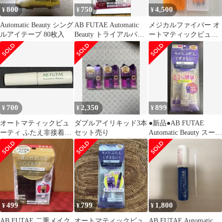
800
750
4,500
¥
¥
¥
Automatic Beauty シング
AB FUTAE Automatic
メジカルファイバー オ
ルアイテープ 80枚入
Beauty トライアルパッ
ートマティックビュー
ク 60枚
ティー アイプチ
700
2,350
899
¥
¥
¥
オートマティックビュ
ダブルアイリキッド3本
●新品●AB FUTAE
ーティ ふたえ非接着ハ
セット売り
Automatic Beauty スーパ
ードフィルム
ーハード
499
799
1,800
¥
¥
¥
AB FUTAE 二重メイク
オートマティックビュ
AB FUTAE Automatic