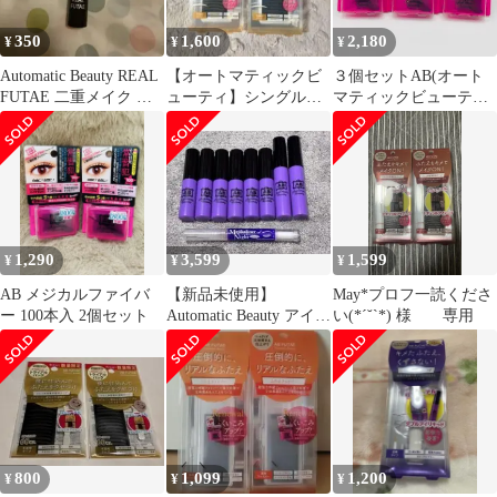
350
1,600
2,180
¥
¥
¥
Automatic Beauty REAL
【オートマティックビ
３個セットAB(オート
FUTAE 二重メイク 新
ューティ】シングルア
マティックビューティ
品未使用
イテープ100枚 2個セッ
ー) ABメジカルファイ
ト
バー(二重形成ファイバ
ー)100本入 スティック
付き 赤
1,290
3,599
1,599
¥
¥
¥
AB メジカルファイバ
【新品未使用】
May*プロフ一読くださ
ー 100本入 2個セット
Automatic Beauty アイプ
い(*´˘`*) 様 専用
チ メジカライナー セッ
ト
800
1,099
1,200
¥
¥
¥