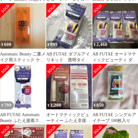
イリキッド 紫
ッド アイプチ
600
899
2,460
¥
¥
¥
Automatic Beauty 二重メ
AB FUTAE ダブルアイ
AB FUTAE オートマテ
イク用スティック ケー
リキッド 透明タイプ
ィックビューティ ダブ
ス付き
オートマティックビュ
ルアイリキッド 3個セ
ーティー
ット
799
1,200
850
¥
¥
¥
AB FUTAE Automatic
オートマティックビュ
AB FUTAE シングルア
Beauty ふたえ接着スー
ーティー ふたえ非接着
イテープ 100枚入り
パーハード
肌色テープ 100枚×2箱