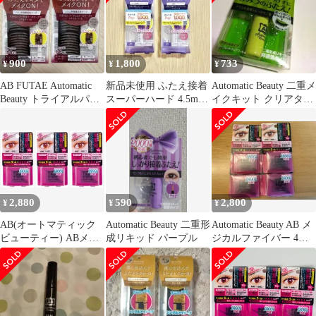
900
1,800
733
¥
¥
¥
AB FUTAE Automatic
新品未使用 ふたえ接着
Automatic Beauty 二重メ
Beauty トライアルパッ
スーパーハード 4.5ml 2
イクキット クリアタイ
ク 60枚入
個セット ふたえのり
プ
2,880
590
2,800
¥
¥
¥
AB(オートマティック
Automatic Beauty 二重形
Automatic Beauty AB メ
ビューティー) ABメジ
成リキッド パープル
ジカルファイバー 4個
カルファイバー(二重形
セット
成ファイバー)100本入
スティック付き 3個