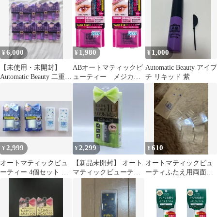
6,000
1,980
1,000
¥
¥
¥
【未使用・未開封】
ABオートマティックビ
Automatic Beauty アイプ
Automatic Beauty 二重ま
ューティー メジカル
チ リキッド 紫
ぶた化粧品 8個セット
ファイバー(二重形成フ
ァイバー)100本入 ステ
ィック付き 2個
2,999
2,299
610
¥
¥
¥
オートマティックビュ
【新品未開封】 オート
オートマティックビュ
ーティー 4個セット 未
マティックビューティ
ーティふたえ用両面テ
使用と開封済
リアルふたえリキッド
ープ 78枚
Y字スティック