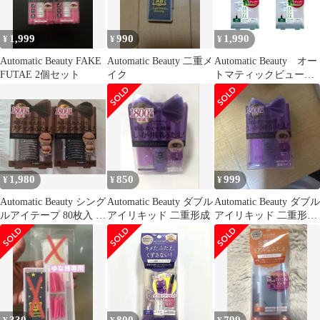
1,999
990
1,990
¥
¥
¥
Automatic Beauty FAKE
Automatic Beauty 二重メ
Automatic Beauty オー
FUTAE 2個セット
イク
トマティックビューテ
ィ ふたえ非接着ハー
ドフィルム 2箱セッ
ト 『アイプチ』
［4571307601789-2p］
1,980
850
999
¥
¥
¥
Automatic Beauty シング
Automatic Beauty ダブル
Automatic Beauty ダブル
ルアイテープ 80枚入 2
アイリキッド 二重形成
アイリキッド 二重形成
個セット
リキッド