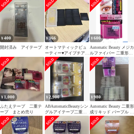
400
366
600
¥
¥
¥
開封済み アイテープ
オートマティックビュ
Automatic Beauty メジカ
ーティー♥️アイプチアイ
ルファイバー 二重形成
テープお試しに♥️
ファイバー
1,000
2,900
980
¥
¥
¥
ふたえテープ 二重テ
ABAutomaticBeautyシン
Automatic Beauty 二重形
ープ まとめ売り
グルアイテープ二重形
成リキッド パープル ア
成片面テープ3個セット
イテープ付き