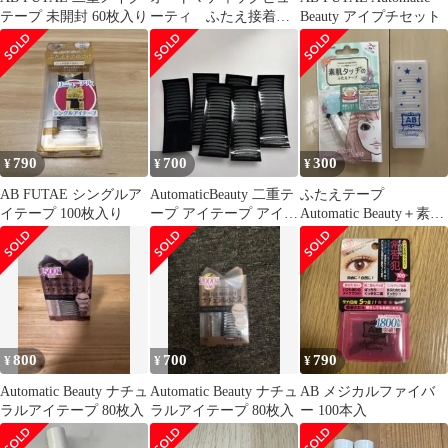
テープ 未開封 60枚入り
ーティ ふたえ接着
Beauty アイプチセット
スーパーハード アイ
プチ 二重
790
700
300
¥
¥
¥
AB FUTAE シングルア
AutomaticBeauty 二重テ
ふたえテープ
イテープ 100枚入り
ープ アイテープ アイプ
Automatic Beauty＋素肌
チ 6シートセット
ふたえ 80回分
800
700
790
¥
¥
¥
Automatic Beauty ナチュ
Automatic Beauty ナチュ
AB メジカルファイバ
ラルアイテープ 80枚入
ラルアイテープ 80枚入
ー 100本入