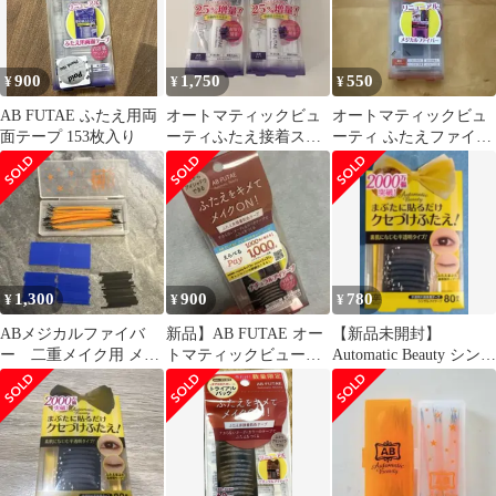
900
1,750
550
¥
¥
¥
AB FUTAE ふたえ用両
オートマティックビュ
オートマティックビュ
面テープ 153枚入り
ーティふたえ接着スー
ーティ ふたえファイバ
パーハード アイプチ
ー ReAB-04
25%増量2個
1,300
900
780
¥
¥
¥
ABメジカルファイバ
新品】AB FUTAE オー
【新品未開封】
ー 二重メイク用 メザ
トマティックビューテ
Automatic Beauty シング
イク セット
ィ ふたえテープ【100
ルアイテープ 80枚入
枚入り】