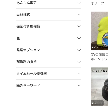
あんしん鑑定
オリーブ
出品形式
保証付き整備品
色
2,200
¥
発送オプション
NYC 刺繍
ポイントワ
配送料の負担
ン 蛍光色 
ニー
タイムセール割引率
除外キーワード
5,380
¥