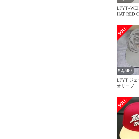
LFYT⭐︎WE
HAT RED O
2,500
¥
LFYT ジ
オリーブ