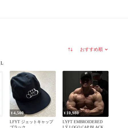
並び替え
L
4,500
10,980
¥
¥
LFYT ジェットキャップ
LYFT EMBROIDERED
ブラック
LÝ LOGO CAP BLACK