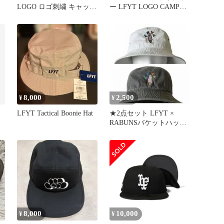
LOGO ロゴ刺繍 キャッ
ー LFYT LOGO CAMP
プ/帽子
CAP キャンプキャップ
LS261404 NAVY ¥6600 ＋
送料¥600
8,000
2,500
¥
¥
LFYT Tactical Boonie Hat
★2点セット LFYT ×
RABUNSバケットハット
Lサイズ
8,000
10,000
¥
¥