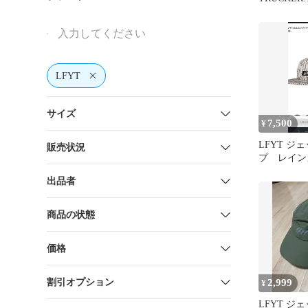
CAP【LS26
LFYT
サイズ
7,500
¥
LFYT ジ
販売状況
プ レイン
出品者
商品の状態
価格
割引オプション
2,999
¥
LFYT ジ