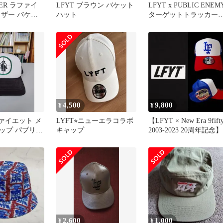
ZER ラファイ
LFYT ブラウン バケット
LFYT x PUBLIC ENEM
イザー バケッ
ハット
ターゲットトラッカー
ャップ ブラウン
4,500
9,800
¥
¥
ファイエット メ
LYFT⭐︎ニューエラコラボ
【LFYT × New Era 9fift
ップ パブリッ
キャップ
2003-2023 20周年記念】
YUPOONG製
2,600
1,000
¥
¥