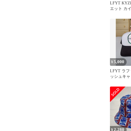
LFYT KY
エット カ
トハット
5,000
¥
LFYT ラ
ッシュキャ
クエネミー 
2,280
¥