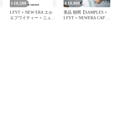
10,500
19,800
¥
¥
LFYT × NEW ERA エル
美品 朝岡【SAMPLES ×
エフワイティー × ニュー
LFYT × NEWERA CAP 7
エラ OLD STYLE LF
5/8】
LOGO RC 9FIFTY CAP キ
ャップ LS261405 TWEED
¥9900 ＋ 送料¥600