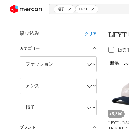
ンツにスキップ
帽子
LFYT
絞り込み
LFY
クリア
カテゴリー
販売
新品、未
5,300
¥
LFYT - RA
ブランド
TRUCKER