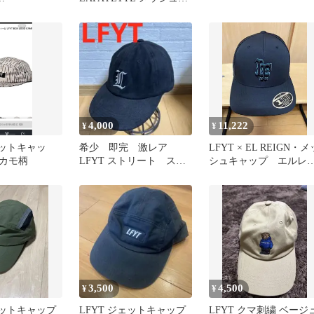
1406】
ャップ
4,000
11,222
¥
¥
ェットキャッ
希少 即完 激レア
LFYT × EL REIGN・メ
カモ柄
LFYT ストリート スエ
シュキャップ エルレ
ード ベースボールキャ
ン
ップ
3,500
4,500
¥
¥
ェットキャップ
LFYT ジェットキャップ
LFYT クマ刺繍 ベージ