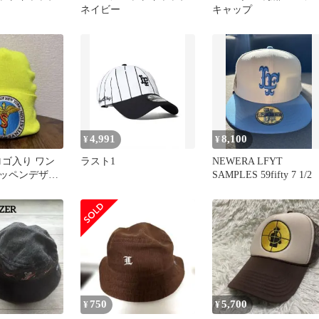
ネイビー
キャップ
4,991
8,100
¥
¥
ロゴ入り ワン
ラスト1
NEWERA LFYT
ッペンデザイ
SAMPLES 59fifty 7 1/2
ニット帽 ビー
750
5,700
¥
¥