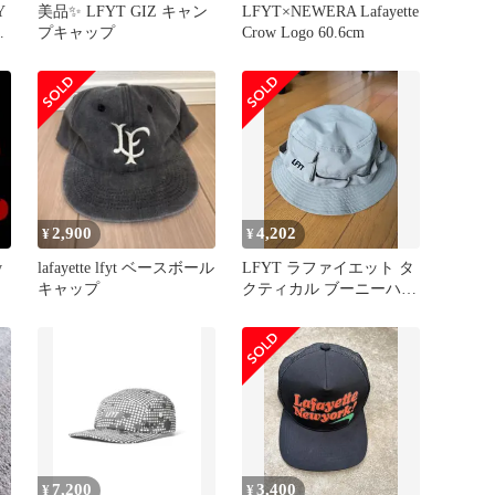
Y
美品✨️ LFYT GIZ キャン
LFYT×NEWERA Lafayette
キ
プキャップ
Crow Logo 60.6cm
2,900
4,202
¥
¥
y
lafayette lfyt ベースボール
LFYT ラファイエット タ
キャップ
クティカル ブーニーハッ
ト
7,200
3,400
¥
¥