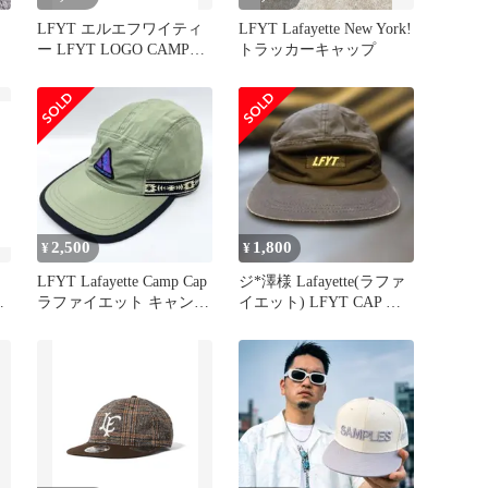
ネ
LFYT エルエフワイティ
LFYT Lafayette New York!
ー LFYT LOGO CAMP
トラッカーキャップ
CAP キャンプキャップ
LS261404 NIGHT CAMO
¥6600 ＋ 送料¥600
2,500
1,800
¥
¥
ッ
LFYT Lafayette Camp Cap
ジ*澤様 Lafayette(ラファ
ボ
ラファイエット キャンプ
イエット) LFYT CAP キ
ジ
キャップ
ャンプキャッ