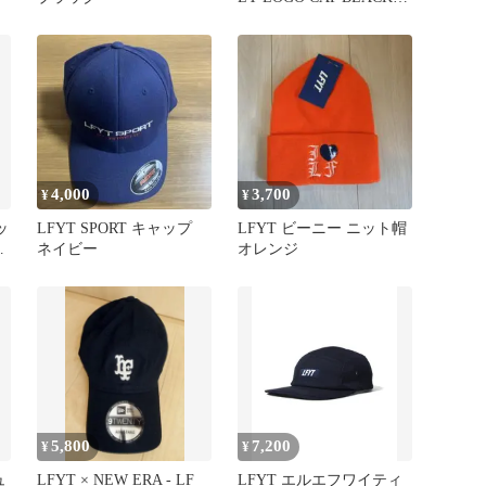
キャップ
4,000
3,700
¥
¥
ッ
LFYT SPORT キャップ
LFYT ビーニー ニット帽
イ
ネイビー
オレンジ
5,800
7,200
¥
¥
ュ
LFYT × NEW ERA - LF
LFYT エルエフワイティ