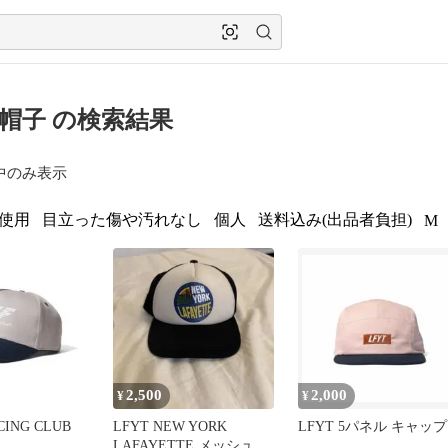
T 帽子 の検索結果
中のみ表示
使用
目立った傷や汚れなし
個人
送料込み(出品者負担)
M
2,500
2,000
¥
¥
CING CLUB
LFYT NEW YORK
LFYT 5パネル キャップ
LAFAYETTE メッシュキ