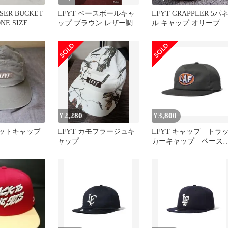
ISER BUCKET
LFYT ベースボールキャ
LFYT GRAPPLER 5パ
NE SIZE
ップ ブラウン レザー調
ル キャップ オリーブ
2,280
3,800
¥
¥
ェットキャップ
LFYT カモフラージュキ
LFYT キャップ トラ
ャップ
カーキャップ ベース
ールキャップ アメカ
ストリート