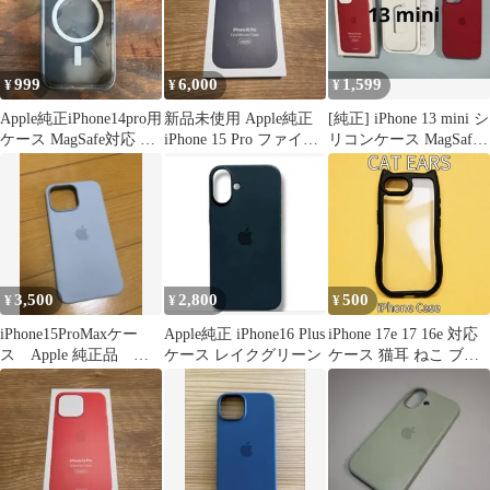
999
6,000
1,599
¥
¥
¥
Apple純正iPhone14pro用
新品未使用 Apple純正
[純正] iPhone 13 mini シ
ケース MagSafe対応 マ
iPhone 15 Pro ファイン
リコンケース MagSafe
ーブル柄
ウーブンケース
RED
3,500
2,800
500
¥
¥
¥
iPhone15ProMaxケー
Apple純正 iPhone16 Plus
iPhone 17e 17 16e 対応
ス Apple 純正品 ブ
ケース レイクグリーン ​​​​​​​
ケース 猫耳 ねこ ブラ
ルー
ック 黒 スマホケース
透明 クリア 高透明PC
耐衝撃 軽量 ワイヤレス
充電対応 シンプル おし
ゃれ