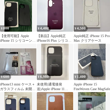
800
4,400
4,500
¥
¥
¥
【使用可能】Apple
【新品】Apple純正
Apple純正 iPhone 15 Pro
iPhone 15 シリコーンケ
iPhone16 Plus シリコー
Max クリアケース
ース MagSafe対応
ンケース プラム
600
6,980
1,400
¥
¥
¥
iPhone13 mini ケース＋
未使用)通電後発
Apple iPhone 15
ガラスフィルム 未開封
送)Apple iPhone 11
FineWoven Case MagSafe
新品セット
ProBatteryCase