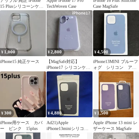
アップル 純正 iPhone
Apple iPhone 17 Pro
iPhone 16 Plus Sillicone
15 Plusシリコーンケー
TechWoven Case
Case MagSafe
ス ピンク
1,000
2,800
4,500
¥
¥
¥
iPhone15 純正ケース
【MagSafe対応】
iPhone13MINI ブルーフ
iPhone17 シリコンケー
ォグ シリコン アッ
ス ラベンダー パープル
プル
300
4,880
1,500
¥
¥
¥
iPhone用ケース カバ
Ad21)Apple
Apple iPhone 13 mini レ
ー ピンク 15plus
iPhone13miniシリコー
ザーケース MagSafe
ンケース Midnight