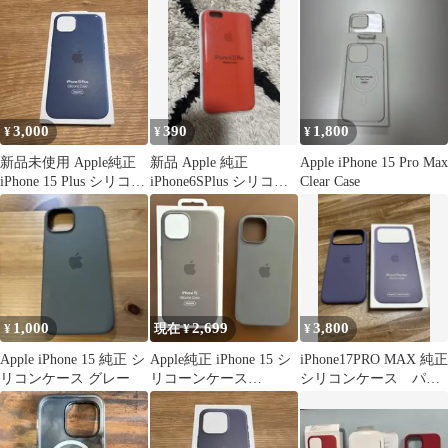
ス
13 pro
3,000
390
1,800
¥
¥
¥
新品未使用 Apple純正
新品 Apple 純正
Apple iPhone 15 Pro Max
iPhone 15 Plus シリコー
iPhone6SPlus シリコン
Clear Case
ンケース
ケース Orange
1,000
2,699
3,800
¥
現在 ¥
¥
Apple iPhone 15 純正 シ
Apple純正 iPhone 15 シ
iPhone17PRO MAX 純正
リコンケース グレー
リコーンケース
シリコンケース パー
MagSafe グレー
プル 美品