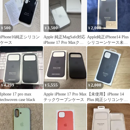
500
3,500
2,000
¥
¥
¥
iPhone16純正シリコン
Apple 純正MagSafe対応
Apple純正iPhone14 Plus
ケース
iPhone 17 Pro Maxクリ
シリコーンケース未開
アケース
封新品
4,299
5,555
2,000
¥
¥
¥
Iphone 17 pro max
Apple iPhone 17 Pro Max
【未使用】iPhone 14
techwoven case black
テックウーブンケース
Plus 純正シリコンケー
ス ストームブルー