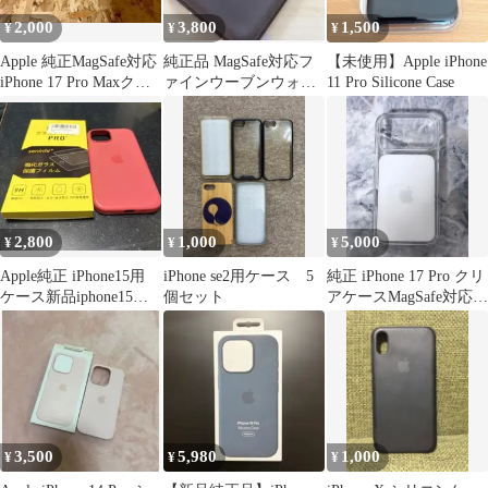
2,000
3,800
1,500
¥
¥
¥
Apple 純正MagSafe対応
純正品 MagSafe対応フ
【未使用】Apple iPhone
iPhone 17 Pro Maxクリ
ァインウーブンウォレ
11 Pro Silicone Case
アケース
ット
2,800
1,000
5,000
¥
¥
¥
Apple純正 iPhone15用
iPhone se2用ケース 5
純正 iPhone 17 Pro クリ
ケース新品iphone15ガ
個セット
アケースMagSafe対応 ■
ラスフィルム付き
即購入⭕️
3,500
5,980
1,000
¥
¥
¥