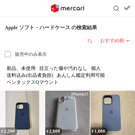
Apple ソフト・ハードケース の検索結果
並び替え
販売中のみ表示
新品、未使用
目立った傷や汚れなし
個人
送料込み(出品者負担)
あんしん鑑定利用可能
ペンタックスQマウント
2,200
2,800
1,800
¥
¥
¥