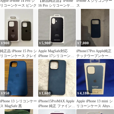
Apple iPhone 14 Pro シ
【新品純正品】iPhone
iPhone X シリコンケー
リコーンケース ピンク
16 Pro シリコーンケー
ス
ス レイクグリーン
900
5,900
7,000
¥
¥
¥
純正品 iPhone 15 Pro シ
Apple MagSafe対応
iPhone17Pro Apple純正
リコーンケース クレイ
iPhone 17シリコーンケ
テックウーブンケース
ース - ブラック
ブルー 箱無し 新品
950
1,600
4,180
¥
¥
¥
iPhone 13 シリコンケー
iPhone15ProMAX Apple
Apple iPhone 13 mini シ
ス MagSafe 黒
iPhone 純正 ファインウ
リコーンケース Abyss
ーブン
Blue