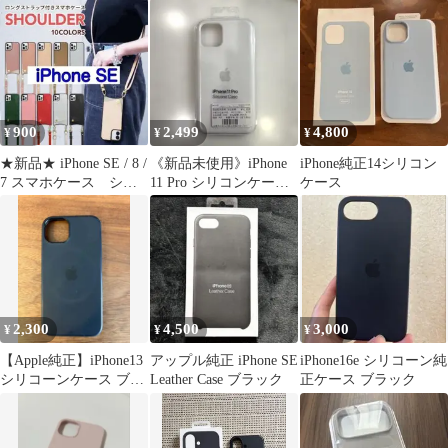
品質
イト 訳あり
iPhone17pro
900
2,499
4,800
¥
¥
¥
★新品★ iPhone SE / 8 /
《新品未使用》iPhone
iPhone純正14シリコン
7 スマホケース ショ
11 Pro シリコンケース
ケース
ルダーストラップ
ホワイト 純正品
2,300
4,500
3,000
¥
¥
¥
【Apple純正】iPhone13
アップル純正 iPhone SE
iPhone16e シリコーン純
シリコーンケース ブラ
Leather Case ブラック
正ケース ブラック
ック