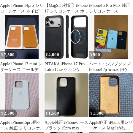
Apple iPhone 14pro シリ
【MagSafe対応】iPhone
iPhone15 Pro Max 純正
コーンケース ネイビー
17 シリコンケース ホワ
シリコンケース
イト 白 ロゴ付き
7,500
4,000
900
¥
¥
¥
Apple iPhone 13 mini レ
PITAKA iPhone 17 Pro
バート・シンプソンズ
ザーケース ゴールデン
Cairn Case ケルンケー
iPhone12p ro max 用ケー
ブラウン
ス
ス セット3個
2,500
1,500
1,300
¥
¥
¥
Apple iPhone15pro用ケ
Apple純正 iPhoneケース
Apple純正 iPhone用レザ
ース 純正 シリコンケー
ブラック15pro max
ーケース MagSafe対応