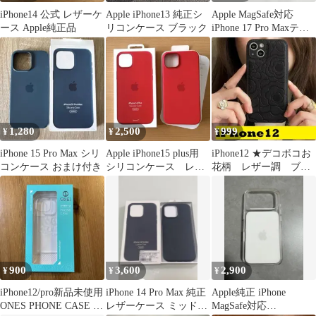
iPhone14 公式 レザーケ
Apple iPhone13 純正シ
Apple MagSafe対応
ース Apple純正品
リコンケース ブラック
iPhone 17 Pro Maxテッ
クウーブン
1,280
2,500
999
¥
¥
¥
iPhone 15 Pro Max シリ
Apple iPhone15 plus用
iPhone12 ★デコボコお
コンケース おまけ付き
シリコンケース レッ
花柄 レザー調 ブラ
ド
ック 大人可愛いケー
ス
900
3,600
2,900
¥
¥
¥
iPhone12/pro新品未使用
iPhone 14 Pro Max 純正
Apple純正 iPhone
ONES PHONE CASE 高
レザーケース ミッドナ
MagSafe対応