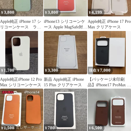
3,800
3,800
4,199
¥
¥
¥
Apple純正 iPhone 17 シ
iPhone13 シリコーンケ
Apple純正 iPhone 17 Pro
リコーンケース ライ
ース Apple MagSafe対応
Max クリアケース
トモス
ピンクポメロ
1,700
3,300
7,000
¥
¥
現在 ¥
Apple純正iPhone 12 Pro
新品 Apple純正 iPhone
【パッケージ未印刷
Max シリコーンケース
15 Plus クリアケース
品】iPhone17 ProMax テ
ックウーブンケース 黒
1,500
780
6,500
¥
¥
¥