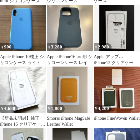
mini シリコンケース ブ
シリコンケース
ケース
ラック
iPhone15 MagSafe対応
900
3,280
2,980
¥
¥
¥
Apple iPhone 10純正 シ
Apple iPhone16 pro用 シ
Apple アップル
リコンケース ライトブ
リコーンケース レイク
iPhone13 クリアケース
ルー
グリーン
新品
4,680
1,800
4,200
¥
¥
¥
【新品未開封】純正
Smorss iPhone MagSafe
iPhone FineWoven Wallet
iPhone 16 クリアケース
Leather Wallet
MagSafe対応