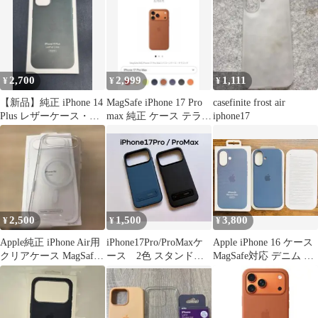
2,700
2,999
1,111
¥
¥
¥
【新品】純正 iPhone 14
MagSafe iPhone 17 Pro
casefinite frost air
Plus レザーケース・フ
max 純正 ケース テラコ
iphone17
ォレストグリーン
ッタ
2,500
1,500
3,800
¥
¥
¥
Apple純正 iPhone Air用
iPhone17Pro/ProMaxケ
Apple iPhone 16 ケース
クリアケース MagSafe
ース 2色 スタンド機
MagSafe対応 デニム 純
対応
能 マット 耐衝撃
正品