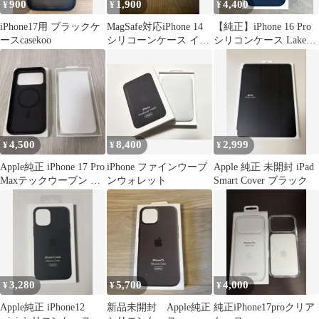
900
1,900
4,400
¥
¥
¥
iPhone17用 ブラックケ
MagSafe対応iPhone 14
【純正】iPhone 16 Pro
ースcasekoo
シリコーンケース イエ
シリコンケース Lake
ロー
Green
4,500
8,400
2,999
¥
¥
¥
Apple純正 iPhone 17 Pro
iPhone ファインウーブ
Apple 純正 未開封 iPad
Maxテックウーブン ブ
ンウォレット
Smart Cover ブラック
ラック
3,280
5,700
4,000
¥
¥
¥
Apple純正 iPhone12
新品未開封 Apple純正
純正iPhone17proクリア