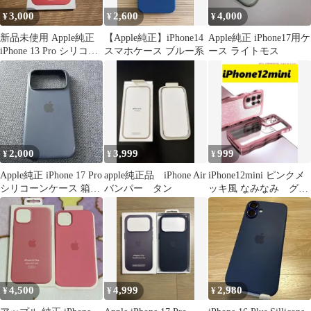
3,000
2,600
4,000
¥
¥
¥
新品未使用 Apple純正
【Apple純正】iPhone14
Apple純正 iPhone17用ケ
iPhone 13 Pro シリコー
スマホケース ブルー系
ース ライトモス
ンケース
2,000
3,999
999
¥
¥
¥
Apple純正 iPhone 17 Pro
apple純正品 iPhone Air
iPhone12mini ピンクメ
シリコーンケース 箱付
バンパー タン
ッキ風 なみなみ グリ
おまけ付き
ッターシート付 可愛い
4,500
4,999
2,980
¥
¥
¥