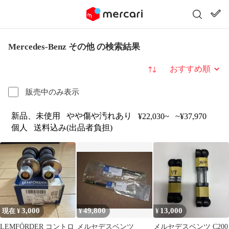
Mercedes-Benz その他 の検索結果
並び替え
販売中のみ表示
新品、未使用
やや傷や汚れあり
¥22,030~
~¥37,970
個人
送料込み(出品者負担)
3,000
49,800
13,000
現在 ¥
¥
¥
LEMFÖRDER コントロ
メルセデスベンツ
メルセデスベンツ C200