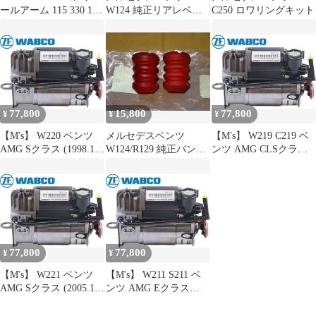
ールアーム 115 330 16
W124 純正リアレベラ
C250 ロワリングキット
75 メルセデス
イザーホース左右セッ
ト
77,800
15,800
77,800
¥
¥
¥
【M's】 W220 ベンツ
メルセデスベンツ
【M's】 W219 C219 ベ
AMG Sクラス (1998.10-
W124/R129 純正バンプ
ンツ AMG CLSクラス
2005.8) WABCO ZF エ
ラバー 2個セット
(2004.10-2010.12)
アサスコンプレッサー
WABCO ZF エアサスコ
エアサスポンプ OEM
ンプレッサー エアサス
パーツ 部品 足回り 電
ポンプ OEM パーツ 部
装 2113200304
品 足回り 電装
2203200104 (※要在庫
2113200304 2203200104
確認)
(※要在庫確認)
77,800
77,800
¥
¥
【M's】 W221 ベンツ
【M's】 W211 S211 ベ
AMG Sクラス (2005.10-
ンツ AMG Eクラス
2013.12) WABCO ZF エ
(2002.3-2009.7) WABCO
アサスコンプレッサー
ZF エアサスコンプレッ