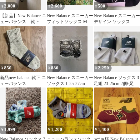
2,000
2,600
500
¥
¥
¥
【新品】New Balance ニ
New Balance スニーカー
New Balance スニーカー
ューバランス 靴下
フィットソックス M
デザイン ソックス
2足組 L 黒 白
25-27cm 5セット
850
880
2,250
¥
¥
¥
新品new balance 靴下 ニ
New Balance スニーカー
New Balance ソックス 3
ューバランス
ソックス L 25-27cm
足組 23-25cm 2個6足セ
ット③
1,999
1,200
1,400
¥
¥
¥
New Balance ソックス 3
ニューバランスソック
マ*ョ様 New Balance ス