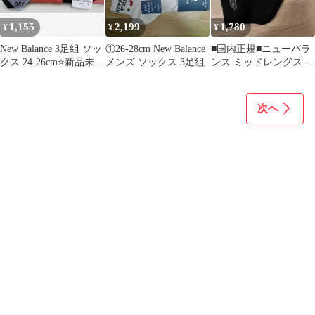
1,155
2,199
1,780
¥
¥
¥
New Balance 3足組 ソッ
①26-28cm New Balance
■国内正規■ニューバラ
クス 24-26cm⭐️新品未使
メンズ ソックス 3足組
ンス ミッドレングス 3
用⭐️
ソックス ワッペン 27-
29
次へ