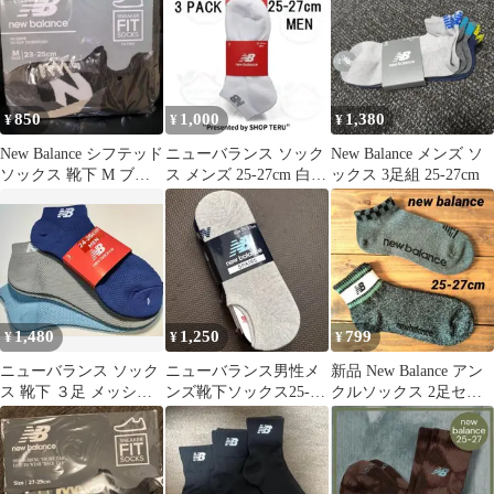
850
1,000
1,380
¥
¥
¥
New Balance シフテッド
ニューバランス ソック
New Balance メンズ ソ
ソックス 靴下 M ブラ
ス メンズ 25-27cm 白 3
ックス 3足組 25-27cm
ック
足セットNB靴下ホワイ
ト
1,480
1,250
799
¥
¥
¥
ニューバランス ソック
ニューバランス男性メ
新品 New Balance アン
ス 靴下 ３足 メッシュ
ンズ靴下ソックス25-
クルソックス 2足セッ
ショート 足首 くるぶし
27cm×5足分
ト
紳士