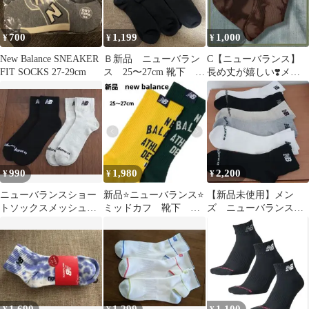
700
1,199
1,000
¥
¥
¥
New Balance SNEAKER
Ｂ新品 ニューバラン
C【ニューバランス】
FIT SOCKS 27-29cm
ス 25〜27cm 靴下 お
長め丈が嬉しい❣️メン
得 ソックス メン
ズ靴下 1足組 タイダ
ズ ３足組
イ染め ブラウン
990
1,980
2,200
¥
¥
¥
ニューバランスショー
新品⭐ニューバランス⭐
【新品未使用】メン
トソックスメッシュメ
ミッドカフ 靴下 ソ
ズ ニューバランス
ンズ25-27cm2足セット
ックス 2足セット 25
靴下 ソックス 27~29
黒アイボリー
～27
センチ 6足