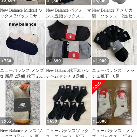
2,899
1,500
3,000
¥
¥
¥
New Balance Midcalf ソ
New Balance パフォーマ
New Balance アメリカ
ックス 2パック Lサイ
ンス五指ソックス
製 ソックス 2足セッ
ズ
RCS10 M
ト
760
1,899
1,900
¥
¥
¥
ニューバランス メンズ
New Balance靴下25セン
ニューバランス メッ
✿ 新品 2足組 靴下 25〜
チ〜27センチ３足組✕
シュ靴下 6足
27
２点新品
955
699
1,800
¥
¥
¥
New Balance メンズ ソ
ニューバランスソック
ニューバランス メン
ックス 2足セット 厚手
ス スポーツ 靴下
ズ ソックス 2足セッ