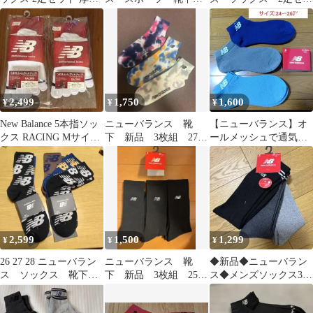
裏起毛
アンクル丈 25〜27㎝
ト（25〜27cm）
2,499
1,750
1,600
¥
¥
¥
New Balance 5本指ソッ
ニューバランス 靴
【ニューバランス】オ
クス RACING Mサイズ
下 新品 3枚組 27-
ールメッシュで通気性
2足セット
29cm NB ダイダイ柄
の良い靴下/24〜26
ソックス
2,599
1,500
1,299
¥
¥
¥
26 27 28 ニューバラン
ニューバランス 靴
◆新品◆ニューバラン
ス ソックス 靴下
下 新品 3枚組 25〜
ス◆メンズソックス3足
new balance
27 NB ソックス メン
組 25〜27cm《抗菌防
ズ
臭+消臭》