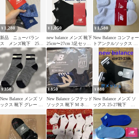
1,280
1,050
1,580
¥
¥
¥
新品 ニューバラン
new balance メンズ 靴下
New Balance コンフォー
ス メンズ靴下 25
25cm〜27cm 3足セット
トアンクルソックス 3
㎝〜27㎝ 3足 霜降り
♪
足セット ユニセックス
350
850
880
¥
¥
¥
New Balance メンズ ソ
New Balance シフテッド
New Balance メンズ ソ
ックス 靴下 グレー ブ
ソックス 靴下 M ネイ
ックス 25-27靴下 ニ
ラック
ビー
ューバランス靴下