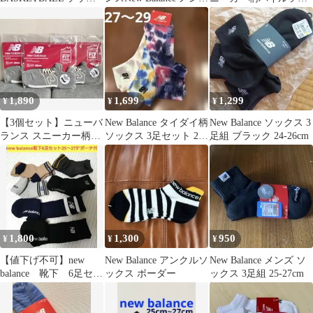
ス 25-27cm
ソックス 3足組
クス L（25〜27㎝）
1,890
1,699
1,299
¥
¥
¥
【3個セット】ニューバ
New Balance タイダイ柄
New Balance ソックス 3
ランス スニーカー柄パ
ソックス 3足セット 27-
足組 ブラック 24-26cm
イルソックス XL グレ
29cm
ー
1,800
1,300
950
¥
¥
¥
【値下げ不可】new
New Balance アンクルソ
New Balance メンズ ソ
balance 靴下 6足セッ
ックス ボーダー
ックス 3足組 25-27cm
ト 25〜27㌢ ポーチ
付