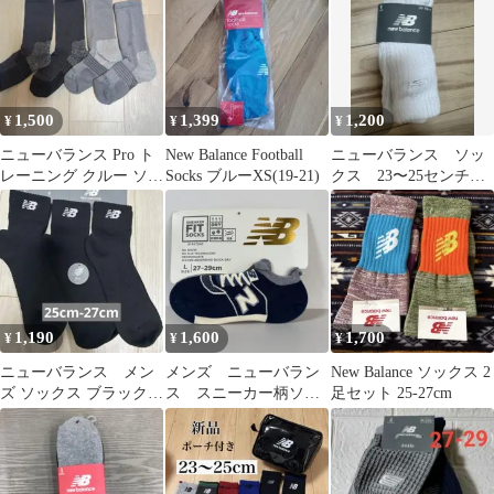
1,500
1,399
1,200
¥
¥
¥
ニューバランス Pro ト
New Balance Football
ニューバランス ソッ
レーニング クルー ソッ
Socks ブルーXS(19-21)
クス 23〜25センチ
クス M(24～26.5)cm
未使用
1,190
1,600
1,700
¥
¥
¥
ニューバランス メン
メンズ ニューバラン
New Balance ソックス 2
ズ ソックス ブラック
ス スニーカー柄ソッ
足セット 25-27cm
25-27cm 新品
クス L 27cm 28cm
29cm