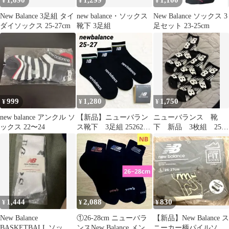
1,690
1,299
1,100
¥
¥
¥
New Balance 3足組 タイ
new balance・ソックス
New Balance ソックス 3
ダイソックス 25-27cm
靴下 3足組
足セット 23-25cm
999
1,280
1,750
¥
¥
¥
new balance アンクル ソ
【新品】ニューバラン
ニューバランス 靴
ックス 22〜24
ス靴下 3足組 252627
下 新品 3枚組 25〜
ロゴ ダブルライン
27 NB ロゴ柄 ソック
グリーン
ス
1,444
2,088
830
¥
¥
¥
New Balance
①26-28cm ニューバラ
【新品】New Balance ス
BASKETBALL ソック
ンスNew Balance メンズ
ニーカー柄パイルソッ