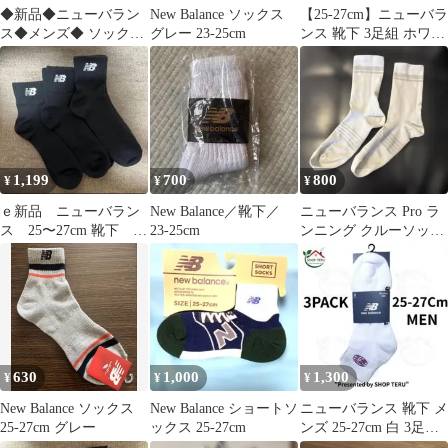
◆新品◆ニューバラン
New Balance ソックス
【25-27cm】ニューバラ
ス◆メンズ◆ ソックス
グレー 23-25cm
ンス 靴下 3足組 ホワイ
3足組◆ブラック◆26-
ト 白 新品 #6H6Z
28cm◆
1,199
700
800
¥
¥
¥
ｅ新品 ニューバラン
New Balance／靴下／
ニューバランス Pro ラ
ス 25〜27cm 靴下 お
23-25cm
ンニング クルーソック
得 ソックス メン
ス ホワイト L
ズ ３足組
630
1,000
1,300
¥
¥
¥
New Balance ソックス
New Balance ショートソ
ニューバランス 靴下 メ
25-27cm グレー
ックス 25-27cm
ンズ 25-27cm 白 3足ア
ンクル オーバルロゴ刺