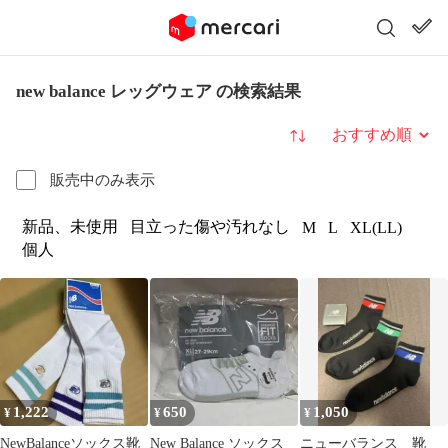
new balance レッグウェア の検索結果
並び替え
販売中のみ表示
新品、未使用
目立った傷や汚れなし
M
L
XL(LL)
個人
1,222
650
1,050
¥
¥
¥
NewBalanceソックス靴
New Balance ソックス
ニューバランス 靴