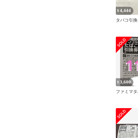
4,444
¥
タバコ引換
3,600
¥
ファミマタ