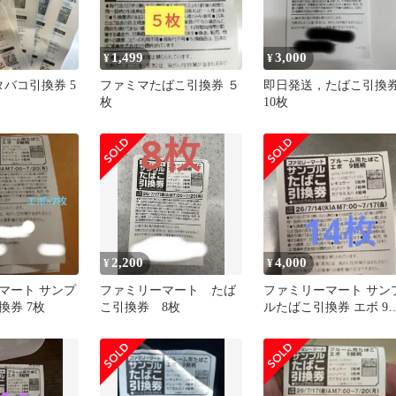
1,499
3,000
¥
¥
 タバコ引換券 5
ファミマたばこ引換券 ５
即日発送，たばこ引換
枚
10枚
2,200
4,000
¥
¥
マート サンプ
ファミリーマート たば
ファミリーマート サン
換券 7枚
こ引換券 8枚
ルたばこ引換券 エボ 9
柄