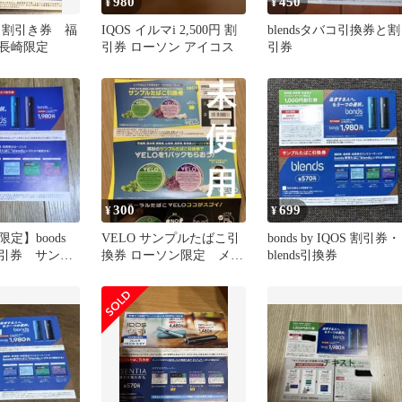
980
450
¥
¥
nds 割引き券 福
IQOS イルマi 2,500円 割
blendsタバコ引換券と割
長崎限定
引券 ローソン アイコス
引券
300
699
¥
¥
定】boods
VELO サンプルたばこ引
bonds by IQOS 割引券・
 割引券 サンプ
換券 ローソン限定 メル
blends引換券
換券
カリ便発送