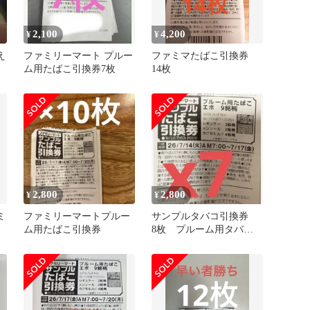
2,100
4,200
¥
¥
え
ファミリーマート プルー
ファミマたばこ引換券
ム用たばこ引換券7枚
14枚
2,800
2,800
¥
¥
ミ
ファミリーマートプルー
サンプルタバコ引換券
ム用たばこ引換券
8枚 プルーム用タバ
コ エボ