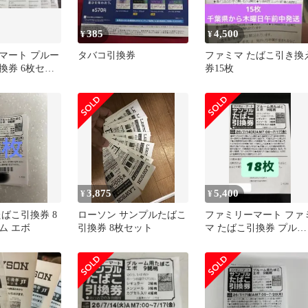
385
4,500
¥
¥
マート プルー
タバコ引換券
ファミマ たばこ引き換
換券 6枚セッ
券15枚
3,875
5,400
¥
¥
ばこ引換券 8
ローソン サンプルたばこ
ファミリーマート ファ
ム エボ
引換券 8枚セット
マ たばこ引換券 プルー
ム evo エボ 18枚 即発送