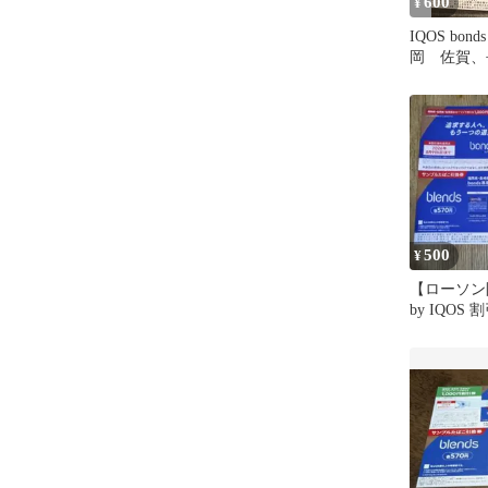
600
¥
IQOS bo
岡 佐賀、
500
¥
【ローソン限
by IQOS
ルたばこ引