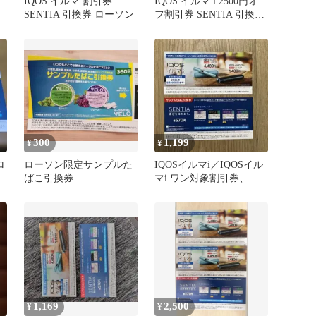
IQOS イルマ 割引券
IQOS イルマ i 2500円オ
SENTIA 引換券 ローソン
フ割引券 SENTIA 引換券
セット
300
1,199
¥
¥
ロ
ローソン限定サンプルた
IQOSイルマi／IQOSイル
た
ばこ引換券
マi ワン対象割引券、サ
ンプルたばこ引換券ロー
ソン
1,169
2,500
¥
¥