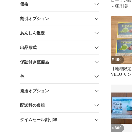
ローソン限定
価格
マi割引券
割引オプション
あんしん鑑定
出品形式
400
¥
保証付き整備品
【地域限定
VELO サ
色
換券 2枚 
発送オプション
配送料の負担
タイムセール割引率
800
¥