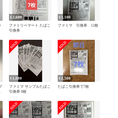
2,600
3,100
¥
¥
券
ファミリーマート たばこ
ファミマ 引換券 12枚
引換券
1,680
2,500
¥
¥
プ
ファミマ サンプルたばこ
たばこ引換券で7枚
銘
引換券 8枚