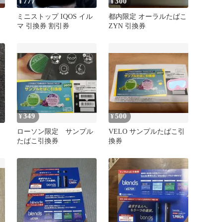
777
300
¥
¥
ミニストップ IQOS イル
都内限定 オーラルたばこ
マ 引換券 割引券
ZYN 引換券
349
500
¥
¥
ローソン限定 サンプル
VELO サンプルたばこ引
たばこ引換券
換券