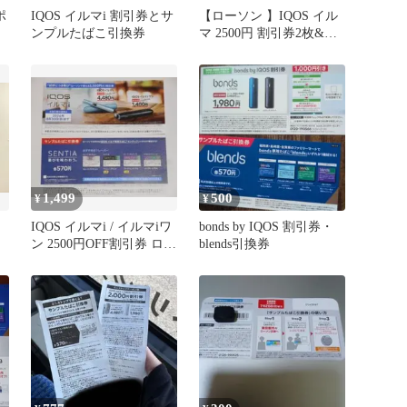
ポ
IQOS イルマi 割引券とサ
【ローソン 】IQOS イル
こ
ンプルたばこ引換券
マ 2500円 割引券2枚&サ
ンプル引換券
1,499
500
¥
¥
IQOS イルマi / イルマiワ
bonds by IQOS 割引券・
ン 2500円OFF割引券 ロー
blends引換券
ソン