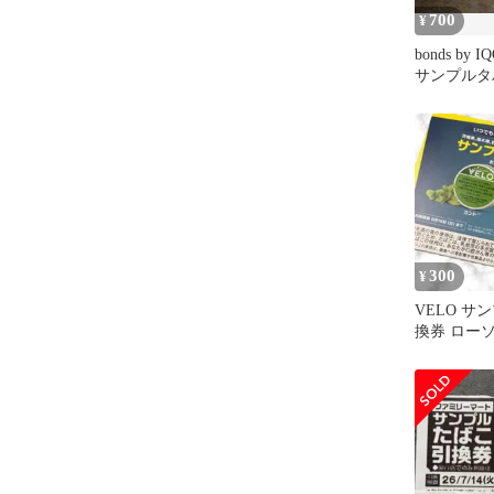
700
¥
bonds by
サンプル
ファミマ限定
300
¥
VELO サ
換券 ロー
カリ便発送