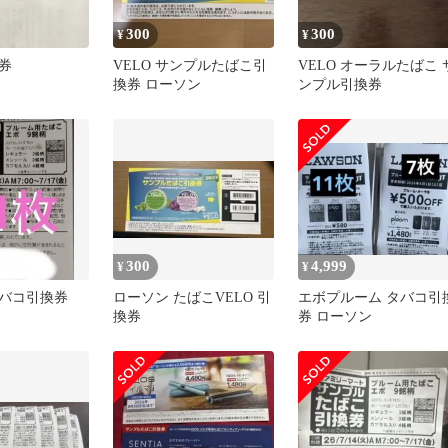
300
300
¥
¥
券
VELO サンプルたばこ引
VELO オーラルたばこ 
換券 ローソン
ンプル引換券
300
4,999
¥
¥
バコ引換券
ローソン たばこVELO 引
エボプルーム タバコ引
換券
券 ローソン