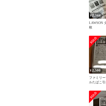
2,344
¥
LAWSON
枚
2,500
¥
ファミリー
ルたばこ引