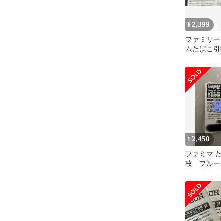
2,399
¥
ファミリー
ムたばこ引
ト
2,450
¥
ファミマ た
枚 プルー