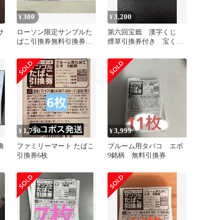
300
3,200
¥
¥
サ
ローソン限定サンプルた
第六回宝籤 漢字くじ
ばこ引換券無料引換券オ
煙草引換券付き 宝く
ーラルタバコvelo
じ 宝籤
1,750
3,999
¥
¥
換
ファミリーマート たばこ
プルーム用タバコ エボ
引換券6枚
9銘柄 無料引換券