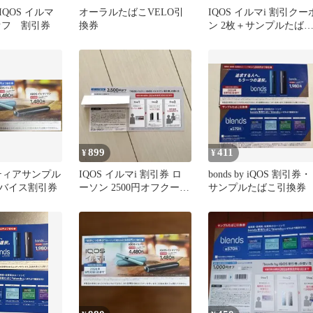
QOS イルマ
オーラルたばこVELO引
IQOS イルマi 割引クー
円オフ 割引券
換券
ン 2枚＋サンプルたば
引換券
899
411
¥
¥
ンティアサンプル
IQOS イルマi 割引券 ロ
bonds by iQOS 割引券・
バイス割引券
ーソン 2500円オフクーポ
サンプルたばこ引換券
ン