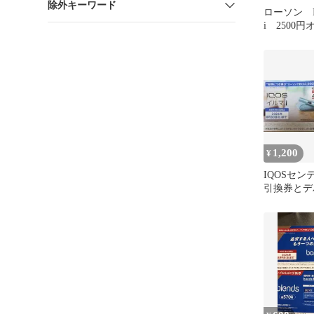
除外キーワード
ローソン I
i 2500
1,200
¥
IQOSセ
引換券とデ