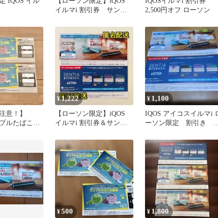
 IQOS イル
【ローソン限定】iQOS
IQOSイルマi 割引券
イルマi 割引券 サンプ
2,500円オフ ローソン
ルたばこ引換券 SENTIA
1,222
1,100
¥
¥
注意！】
【ローソン限定】iQOS
IQOS アイコスイルマi 
ンプルたばこ引
イルマi 割引券＆サンプ
ーソン限定 割引き 
ローソン限定
ルたばこ引換券 SENTIA
ばこ引き換え券
500
1,800
¥
¥