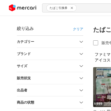
ンツにスキップ
たばこ引換券
絞り込み
たばこ
クリア
カテゴリー
販売
ブランド
ファミマ
アイコス
サイズ
販売状況
出品者
商品の状態
999
¥