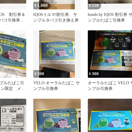
1,000
550
¥
¥
 IQOS 割引券＆
IQOSイルマi割引券、サ
bonds by IQOS 割引券 
タバコ引換券
ンプルタバコ引き換え券
ンプルたばこ引換券
()
300
300
¥
¥
ンプルたばこ引
VELO オーラルたばこ サ
オーラルたばこ VELO 
ソン限定 メル
ンプル引換券
ンプル引換券