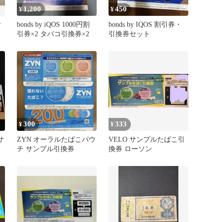
1,200
450
¥
¥
サ
bonds by iQOS 1000円割
bonds by IQOS 割引券・
引券×2 タバコ引換券×2
引換券セット
300
333
¥
¥
サ
ZYN オーラルたばこパウ
VELO サンプルたばこ引
チ サンプル引換券
換券 ローソン