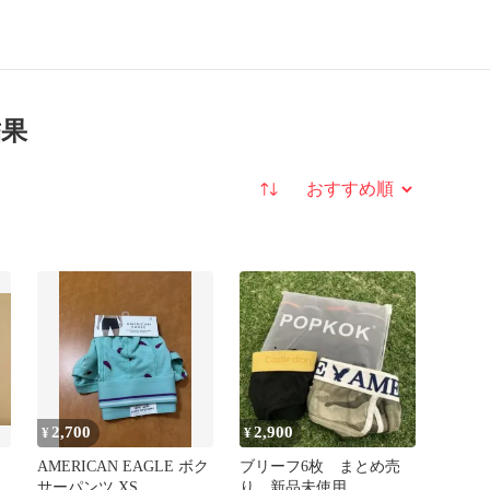
結果
並び替え
2,700
2,900
¥
¥
AMERICAN EAGLE ボク
ブリーフ6枚 まとめ売
点
サーパンツ XS
り 新品未使用