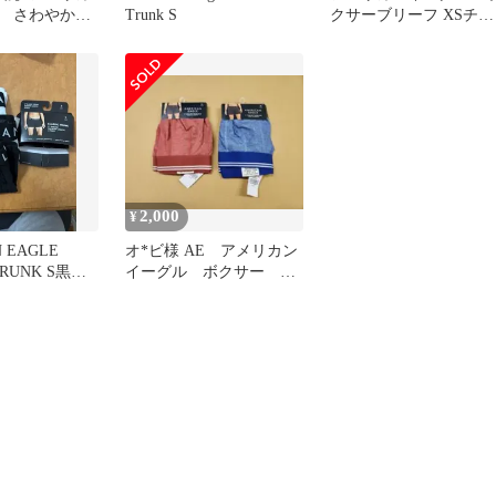
 さわやかレ
Trunk S
クサーブリーフ XSチェ
柄 Mサイズ
ック柄
2,000
¥
 EAGLE
オ*ビ様 AE アメリカン
TRUNK S黒完
イーグル ボクサー
XL 新品 2点セット。