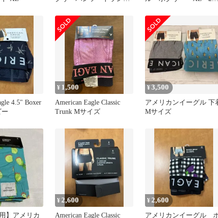
ス S
セット。新品 ラスト
セットです。
1,500
3,500
¥
¥
gle 4.5" Boxer
American Eagle Classic
アメリカンイーグル 下
ビー
Trunk Mサイズ
Mサイズ
2,600
2,600
¥
¥
用】アメリカ
American Eagle Classic
アメリカンイーグル 