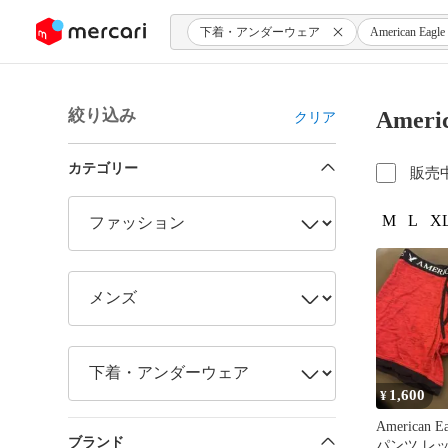
ンツにスキップ
下着・アンダーウェア
American Eagle
絞り込み
Amer
クリア
カテゴリー
販売
M
L
XL
1,600
¥
American 
ブランド
パンツ レッ