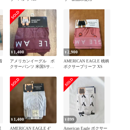
の
1,400
2,900
¥
¥
着
アメリカンイーグル ボ
AMERICAN EAGLE 桃柄
クサーパンツ 米国Sサイ
ボクサーブリーフ XS
ズ
1,400
899
¥
¥
ボ
AMERICAN EAGLE 4"
American Eagle ボクサー