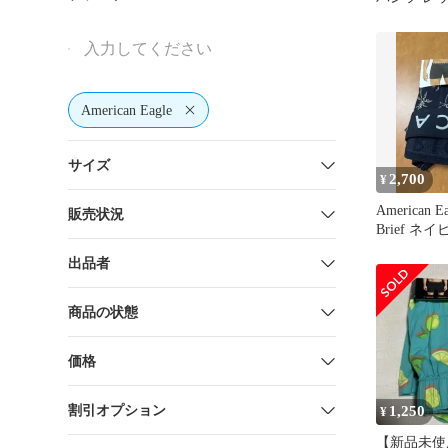
American Eagle
サイズ
2,700
¥
American Ea
販売状況
Brief ネイ
出品者
商品の状態
価格
割引オプション
1,250
¥
【新品未使