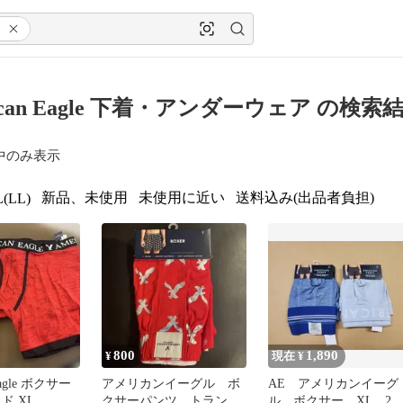
ican Eagle 下着・アンダーウェア の検索
中のみ表示
新品、未使用
未使用に近い
送料込み(出品者負担)
(LL)
800
1,890
¥
現在 ¥
Eagle ボクサー
アメリカンイーグル ボ
AE アメリカンイーグ
ド XL
クサーパンツ トランク
ル ボクサー XL 2