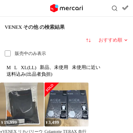
VENEX その他 の検索結果
並び替え
販売中のみ表示
新品、未使用
未使用に近い
M
L
XL(LL)
送料込み(出品者負担)
19,999
3,499
¥
¥
⭐︎VENEX リカバリーウ
Colantotte TERAX 血行