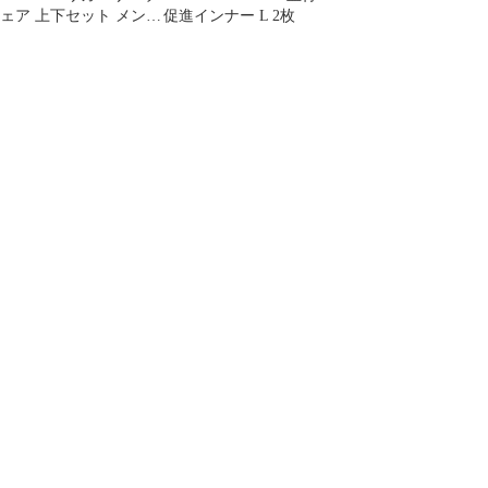
ェア 上下セット メンズ
促進インナー L 2枚
Lサイズ