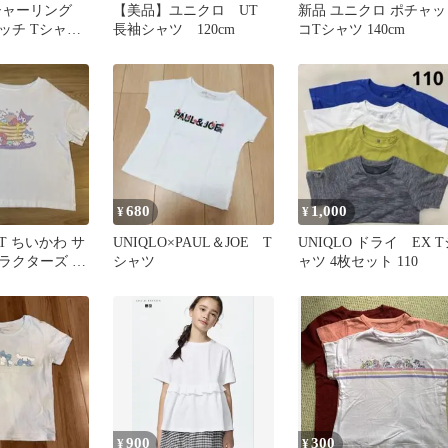
シャーリング
【美品】ユニクロ UT
新品 ユニクロ ポチャッ
ッチ Tシャツ
長袖シャツ 120cm
コTシャツ 140cm
 160㎝
680
1,000
¥
¥
T ちいかわ サ
UNIQLO×PAUL＆JOE T
UNIQLO ドライ EX T
ラクターズ t
シャツ
ャツ 4枚セット 110
900
300
¥
¥