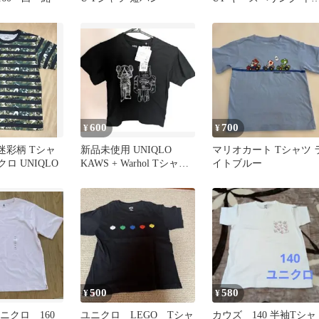
tシャツ 120
600
700
¥
¥
 迷彩柄 Tシャ
新品未使用 UNIQLO
マリオカート Tシャツ 
クロ UNIQLO
KAWS + Warhol Tシャツ
イトブルー
120 ブラック
500
580
¥
¥
ニクロ 160 ￼￼￼
ユニクロ LEGO Tシャ
カウズ 140 半袖Tシャ