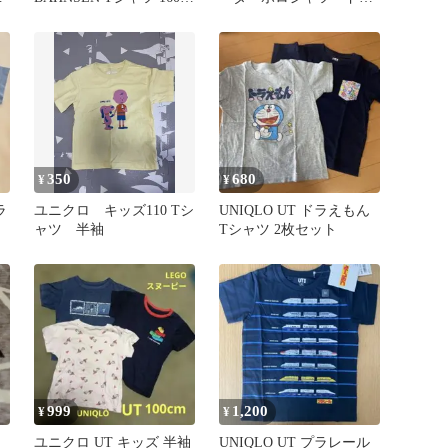
ピンク
イEXクルネックT紺とグ
レー
350
680
¥
¥
ラ
ユニクロ キッズ110 Tシ
UNIQLO UT ドラえもん
ャツ 半袖
Tシャツ 2枚セット
999
1,200
¥
¥
ユニクロ UT キッズ 半袖
UNIQLO UT プラレール