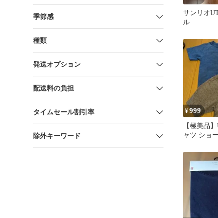
サンリオU
季節感
ル
種類
発送オプション
配送料の負担
999
¥
タイムセール割引率
【極美品】U
ャツ ショ
除外キーワード
ット 110