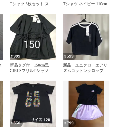
Tシャツ 3枚セット スヌ
Tシャツ ネイビー 110cm
ーピー レゴ 100cm
999
599
¥
¥
ス
新品タグ付 150cm黒
新品 ユニクロ エアリ
GIRLSフリルTシャツ
ズムコットンクロップドt
ユニクロ セシリーバン
140
セン
350
799
¥
¥