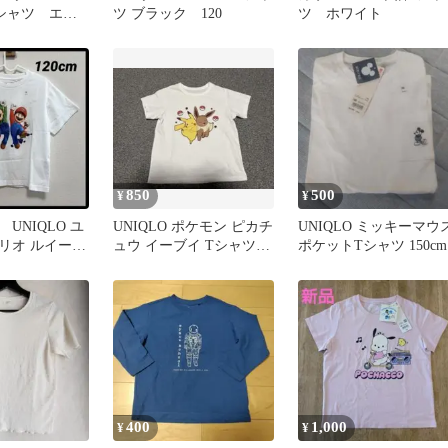
シャツ エア
ツ ブラック 120
ツ ホワイト
ッズ
850
500
¥
¥
UNIQLO ユ
UNIQLO ポケモン ピカチ
UNIQLO ミッキーマウ
リオ ルイージ
ュウ イーブイ Tシャツ
ポケットTシャツ 150cm
0cm
110センチ
400
1,000
¥
¥