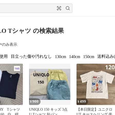
QLO Tシャツ の検索結果
中のみ表示
使用
目立った傷や汚れなし
送料込み
130cm
140cm
150cm
900
499
¥
¥
DRY Tシャツ
UNIQLO 150 キッズ 3点
【本日限定】ユニクロ
160 白 紺
U Tシャツ 短パン
UT キースヘリング 半