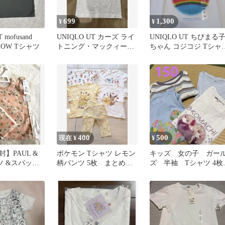
699
1,300
¥
¥
 mofusand
UNIQLO UT カーズ ライ
UNIQLO UT ちびまる
EOW Tシャツ
トニング・マックィーン
ちゃん コジコジ Tシャ
Tシャツ 110cm
150
400
500
現在 ¥
¥
】PAUL &
ポケモン Tシャツ レモン
キッズ 女の子 ガー
ャツ &スパッツ
柄パンツ 5枚 まとめ売
ズ 半袖 Tシャツ 4
ユニクロ 花
り
まとめ売り