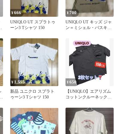
666
700
¥
¥
子
UNIQLO UT スプラトゥ
UNIQLO UT キッズ ジャ
ツ
ーン3 Tシャツ 150
ン＝ミシェル・バスキア
Tシャツ 120
1,555
650
¥
¥
ル
新品 ユニクロ スプラト
【UNIQLO】エアリズム
枚
ゥーン3 Tシャツ 150
コットンクルーネックT
シャツ 150㎝