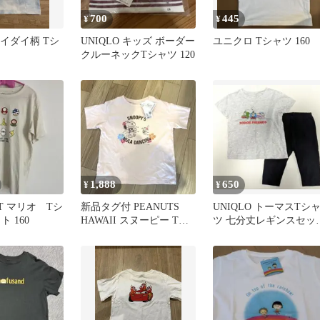
700
445
¥
¥
 タイダイ柄 Tシ
UNIQLO キッズ ボーダー
ユニクロ Tシャツ 160
クルーネックTシャツ 120
1,888
650
¥
¥
UT マリオ Tシ
新品タグ付 PEANUTS
UNIQLO トーマスTシ
 160
HAWAII スヌーピー Tシ
ツ 七分丈レギンスセッ
ャツ 7-8歳
100cm