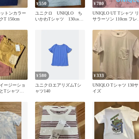
550
780
¥
¥
 コットンカラー
ユニクロ UNIQLO ち
UNIQLO UT Tシャツ リ
T 150cm
いかわTシャツ 130㎝
サラーソン 110cm フレ
美品
チスリーブ ピンク
580
333
¥
¥
イージーショ
ユニクロエアリズムTシ
UNIQLO Tシャツ 130サ
とTシャツセ
ャツ140
イズ