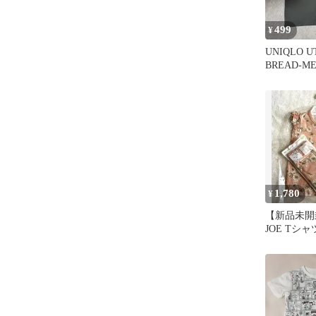
499
¥
UNIQLO UT
BREAD-M
1,780
¥
【新品未開封
JOE Tシ
100cm 