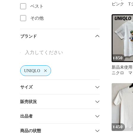
ピンク T
ベスト
リズム キ
その他
ブランド
850
¥
新品未使用 
UNIQLO
ニクロ マ
Tシャツ 12
サイズ
販売状況
出品者
450
¥
商品の状態