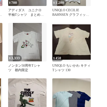
700
1,280
¥
¥
アディダス ユニクロ
UNIQLO CECILIE
ン
半袖Tシャツ まとめ売
BAHNSEN グラフィック
り 140
T ホワイト 160
3,333
450
¥
¥
ノンタン50周年Tシャ
UNIQLO ちいかわ キティ
ツ 都内限定
Tシャツ 130