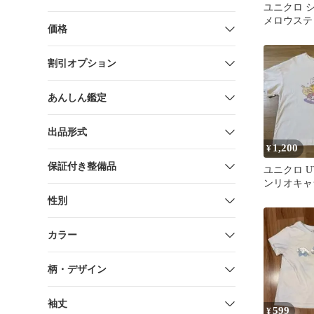
ユニクロ 
メロウステ
価格
オフホワイト
割引オプション
あんしん鑑定
出品形式
1,200
¥
保証付き整備品
ユニクロ U
ンリオキャ
シャツ 130
性別
カラー
柄・デザイン
袖丈
599
¥