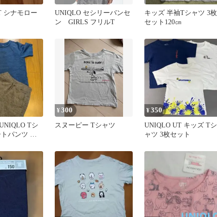
T シナモロー
UNIQLO セシリーバンセ
キッズ 半袖Tシャツ 3枚
ン GIRLS フリルT
セット120㎝
300
350
¥
¥
NIQLO Tシ
スヌーピー Tシャツ
UNIQLO UT キッズ Tシ
ートパンツ セ
ャツ 3枚セット
サイズ 速乾