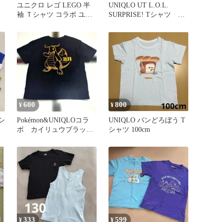
ユニクロ レゴ LEGO 半
UNIQLO UT L.O.L.
袖 Ｔシャツ コラボ ユニ
SURPRISE! Tシャツ ス
セックス 男の子 女の子
カート セット
600
800
¥
¥
シ
Pokémon&UNIQLOコラ
UNIQLO パンどろぼう T
ボ カイリュウブラック
シャツ 100cm
シャツ美品130
333
599
¥
¥