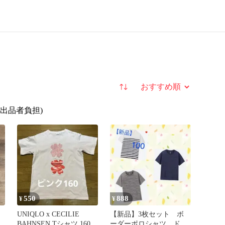
並び替え
(出品者負担)
550
888
¥
¥
UNIQLO x CECILIE
【新品】3枚セット ボ
袖
BAHNSEN Tシャツ 160
ーダーポロシャツ ドラ