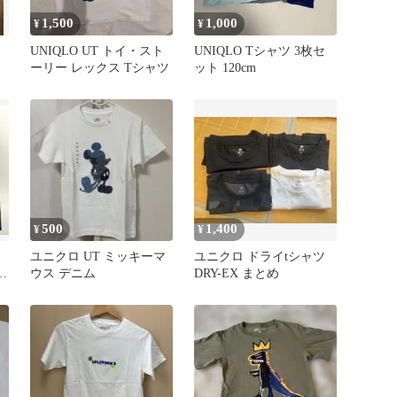
1,500
1,000
¥
¥
UNIQLO UT トイ・スト
UNIQLO Tシャツ 3枚セ
ーリー レックス Tシャツ
ット 120cm
500
1,400
¥
¥
ャ
ユニクロ UT ミッキーマ
ユニクロ ドライtシャツ
ト
ウス デニム
DRY-EX まとめ