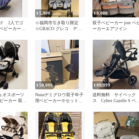
5,900
8,000
¥
¥
ド 2人でゴ
☆福岡市引き取り限定
双子ベビーカー joie ベ
 ベビーカー
☆GRACO グレコ デュ
ーカーエアツイン
シート リア
オスポーツ 二人乗りベ
ビーカー
50,000
89,999
¥
¥
デュオスポーツ
Nunaデミグロウ双子年子
送料無料 サイベック
ビーカー 双子
用ベビーカー※セット購
ス Cybex Gazelle S ベ
ンケット付
入のみ、購入前にコメン
ーカー ブラック
ト必須