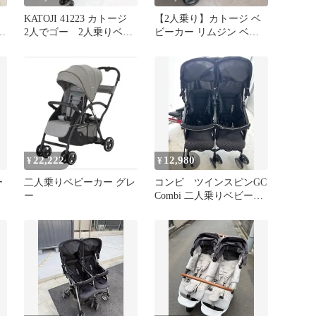
KATOJI 41223 カトージ
【2人乗り】カトージ ベ
ゴ
2人でゴー 2人乗りベビ
ビーカー リムジン ベビ
ーカー 折り畳み 黒
ーリムジンニューヨーク
ベビー
22,222
12,980
¥
¥
ー
二人乗りベビーカー グレ
コンビ ツインスピンGC
ー
Combi 二人乗りベビーカ
ー 双子２人