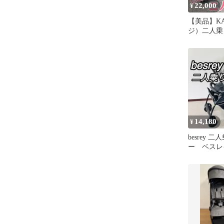
22,000
¥
【美品】KA
ジ）二人乗
二人でゴー
14,180
¥
besrey 
ー ベス
縦型 兄弟
たたみ