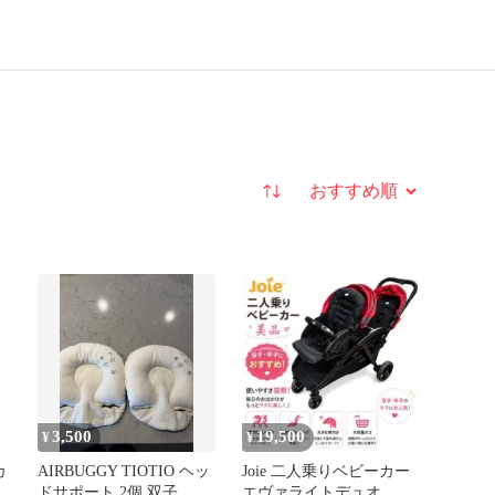
並び替え
3,500
19,500
¥
¥
カ
AIRBUGGY TIOTIO ヘッ
Joie 二人乗りベビーカー
双
ドサポート 2個 双子 オ
エヴァライトデュオ チ