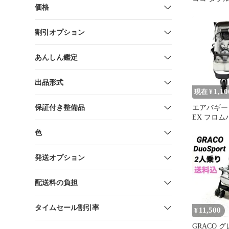
価格
ーカー 空
割引オプション
あんしん鑑定
出品形式
1,10
現在 ¥
保証付き整備品
エアバギー
EX フロ
スサンド
色
二人乗り
発送オプション
配送料の負担
タイムセール割引率
11,500
¥
GRACO 