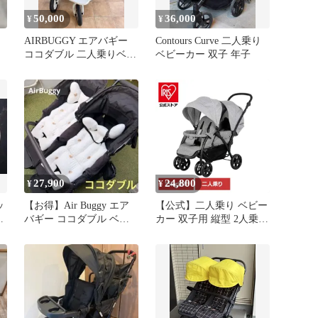
50,000
36,000
¥
¥
AIRBUGGY エアバギー
Contours Curve 二人乗り
ココダブル 二人乗りベビ
ベビーカー 双子 年子
ーカー マット付き 双子
27,900
24,800
¥
¥
ッ
【お得】Air Buggy エア
【公式】二人乗り ベビー
双
バギー ココダブル ベビ
カー 双子用 縦型 2人乗り
ーカー 2人乗り 双子用
軽量 折りたたみ スマイ
ビーTWIN-C グレー J-
9338 JTCBABY