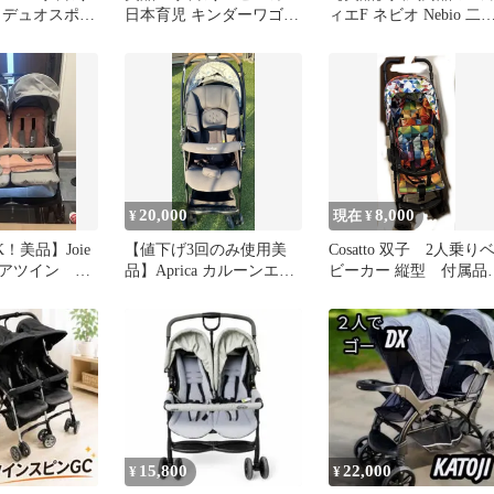
 デュオスポー
日本育児 キンダーワゴン
ィエF ネビオ Nebio 二
Sport
DUO シティ HOP II
乗り ベビーカー
20,000
8,000
¥
現在 ¥
！美品】Joie
【値下げ3回のみ使用美
Cosatto 双子 2人乗り
アツイン ベ
品】Aprica カルーンエア
ビーカー 縦型 付属
子用2人乗り
ーメッシュ
説明書付き
15,800
22,000
¥
¥