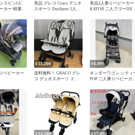
ツインスピンGC
美品 グレコ Graco デュオ
美品2人乗りベビーカー
ーカー 軽量
スポーツ DuoSport 2人乗
KATOJI 二人でゴーDX 
 2人乗り
り ベビーカー
インカバー付 双子 年子
11,200
6,999
¥
¥
人乗りベビーカー
送料無料！ GRACO グレ
キンダーワゴン ￼シティ
コ デュオスポーツ ２人
POP 二人乗りベビーカ
乗りベビーカー 双子 年
双子 年子 ※手渡し
子
14,500
17,800
¥
¥