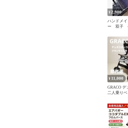
2,900
¥
ハンドメイ
ー 双子
背もたれ
ふたりのり
11,000
¥
GRACO 
二人乗りベ
年子 ブラ