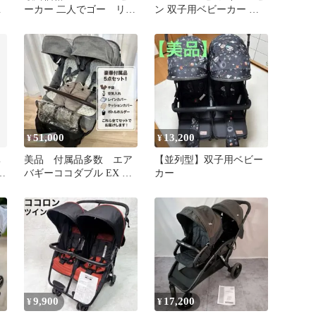
人
ーカー 二人でゴー リア
ン 双子用ベビーカー ブ
シート付き ネイビー二
ラック
人乗り
51,000
13,200
¥
¥
ベ
美品 付属品多数 エア
【並列型】双子用ベビー
品
バギーココダブル EX フ
カー
ロムバース ベビーカー
双子
9,900
17,200
¥
¥