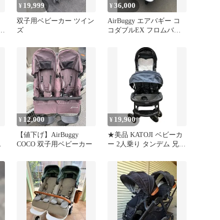
19,999
36,000
¥
¥
双子用ベビーカー ツイン
AirBuggy エアバギー コ
り
ズ
コダブルEX フロムバー
ス ストーン
12,000
19,900
¥
¥
【値下げ】AirBuggy
★美品 KATOJI ベビーカ
ー
COCO 双子用ベビーカー
ー 2人乗り タンデム 兄弟
姉妹