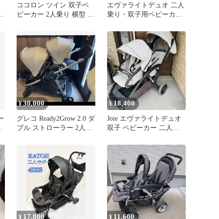
ココロン ツイン 双子ベ
エヴァライトデュオ 二人
レ
ビーカー 2人乗り 横型 軽
乗り・双子用ベビーカー
量 収納楽々 兄弟 姉妹
ジョイー(joie)
30,000
18,400
¥
¥
ー
グレコ Ready2Grow 2.0 ダ
Joie エヴァライトデュオ
ー
ブル ストローラー 2人乗
双子 ベビーカー 二人乗
り
り グレー ブラック
17,800
11,600
¥
¥