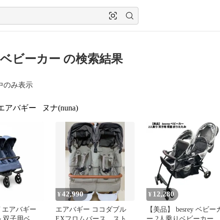
ベビーカー の検索結果
中のみ表示
エアバギー
ヌナ(nuna)
42,990
12,280
¥
¥
GY エアバギー
エアバギー ココダブル
【美品】 besrey ベビー
ル 双子用ベビ
EXフロムバース ストー
ー 2人乗りベビーカー 