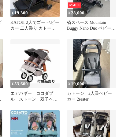
6%OFF
19,300
28,000
¥
¥
ビ
KATOJI 2人でゴー ベビー
省スペース Mountain
カー 二人乗り カトージ
Buggy Nano Duo ベビーカ
ブラック 二人乗り
ー 双子用
53,600
19,000
¥
¥
エアバギー ココダブ
カトージ 2人乗ベビー
ビ
ル ストーン 双子ベビ
カー 2seater
ーカー