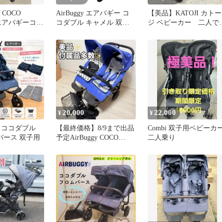
 COCO
AirBuggy エアバギー コ
【美品】KATOJI カトー
 エアバギーココ
コダブル キャメル 双子
ジ ベビーカー 二人で
フロムバース
用ベビーカー
ー 2人乗りベビーカー
20,000
22,000
¥
¥
 ココダブル
【最終価格】8/9まで出品
Combi 双子用ベビーカ
バース 双子用
予定AirBuggy COCO
二人乗り
Double