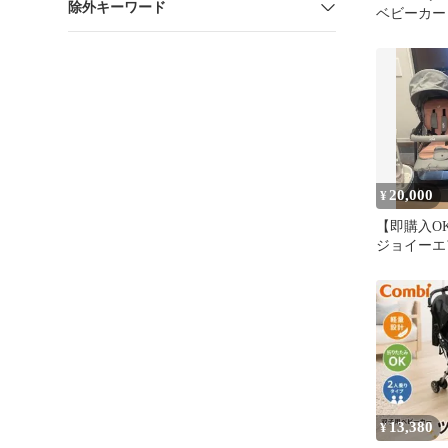
除外キーワード
ベビーカー
ツ 双子 Duo
20,000
¥
【即購入OK
ジョイーエ
ビーカー双
13,380
¥