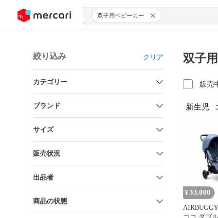
ンツにスキップ
双子用ベビーカー
絞り込み
双子用
クリア
カテゴリー
販売
ブランド
新生児
サイズ
販売状況
出品者
33,000
¥
商品の状態
AIRBUG
ココ ダブ