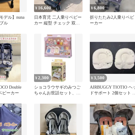
16,600
6,800
¥
¥
モデル】nuna
日本育児 二人乗りベビー
折りたたみ2人乗りベビ
ブル
カー 縦型 チェック 双子
ーカー
折りたたみ 引き取り 配
送
2,300
3,500
¥
¥
OCO Double
ショコラウサギのみつご
AIRBUGGY TIOTIO ヘ
用ベビーカー
ちゃんお世話セット、み
ドサポート 2個セット 
つごちゃんベビーカー
子