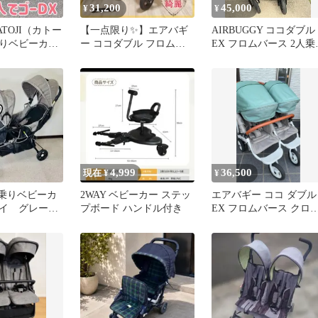
31,200
45,000
¥
¥
TOJI（カトー
【一点限り✨】エアバギ
AIRBUGGY ココダブル
りベビーカー
ー ココダブル フロムバ
EX フロムバース 2人乗
DX
ース
双子 ベビーカー
4,999
36,500
現在 ¥
¥
二人乗りベビーカ
2WAY ベビーカー ステッ
エアバギー ココ ダブル
レイ グレー
プボード ハンドル付き
EX フロムバース クロ
 双子 折り
バー／付属品あり