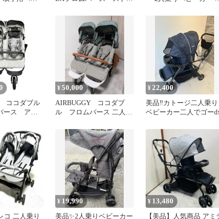
気入れ付
ン
子用 背面 折りたたみ
0
50,000
22,400
¥
¥
 ココダブル
AIRBUGGY ココダブ
美品‼️カトージ二人乗り
ムバース アー
ル フロムバース 二人乗
ベビーカー二人でゴーd
 ベビーカー
りベビーカー 双子 レ
ザー
19,990
13,480
¥
¥
グレコ 二人乗り
美品✨2人乗りベビーカー
【美品】人気商品 アミ