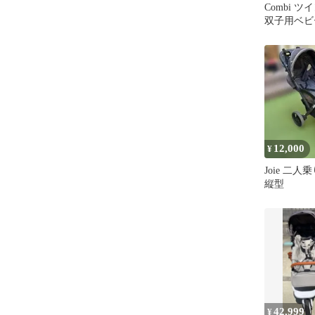
Combi 
双子用ベビ
折りたたみ
12,000
¥
Joie 二
縦型
42,999
¥