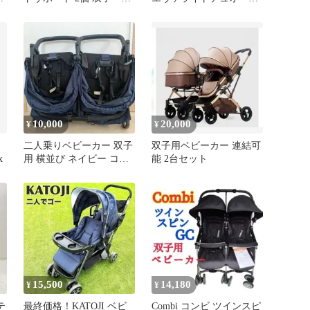
ーガニックコットン
ェリー 双子 年子
10,000
20,000
¥
¥
二人乗りベビーカー 双子
双子用ベビーカー 連結可
x
用 横並び ネイビー ココ
能 2台セット
ロン ツイン
15,500
14,180
¥
¥
テ
最終価格！KATOJI ベビ
Combi コンビ ツインスピ