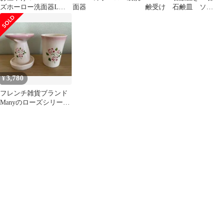
ズホーロー洗面器Lイ
面器
鹸受け 石鹸皿 ソー
マンローズバスケット
プディッシュ
ノリタケニトリイケア
3,780
¥
フレンチ雑貨ブランド
Manyのローズシリー
ズ 陶器歯ブラシスタ
ンドとタンブラー