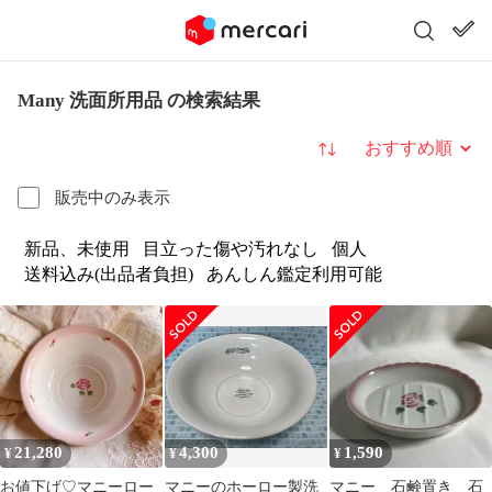
Many 洗面所用品 の検索結果
並び替え
販売中のみ表示
新品、未使用
目立った傷や汚れなし
個人
送料込み(出品者負担)
あんしん鑑定利用可能
21,280
4,300
1,590
¥
¥
¥
お値下げ♡マニーロー
マニーのホーロー製洗
マニー 石鹸置き 石