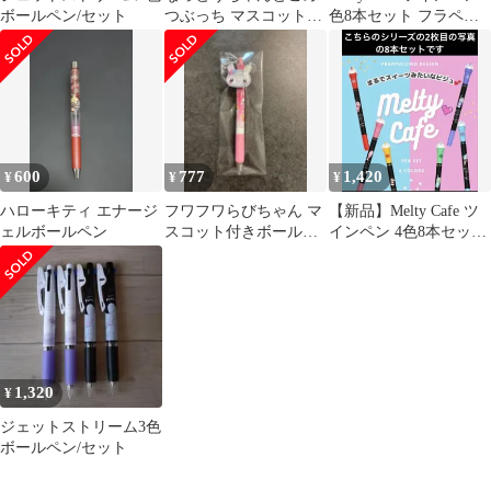
ボールペン/セット
つぶっち マスコット付
色8本セット フラペチ
きボールペン 納豆
ーノデザイン
600
777
1,420
¥
¥
¥
ハローキティ エナージ
フワフワらびちゃん マ
【新品】Melty Cafe ツ
ェルボールペン
スコット付きボールペ
インペン 4色8本セット
ン うさぎ
フラペチーノデザイン
1,320
¥
ジェットストリーム3色
ボールペン/セット