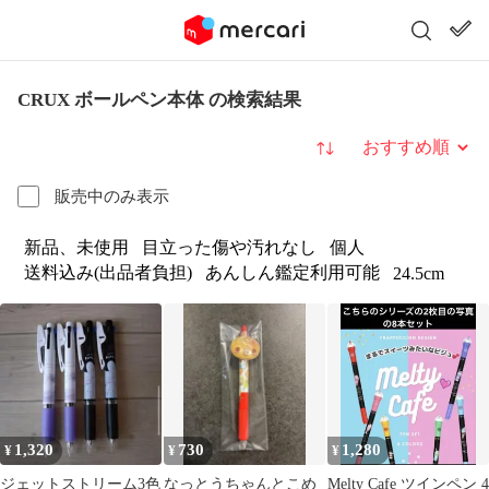
CRUX ボールペン本体 の検索結果
並び替え
販売中のみ表示
新品、未使用
目立った傷や汚れなし
個人
送料込み(出品者負担)
あんしん鑑定利用可能
24.5cm
1,320
730
1,280
¥
¥
¥
ジェットストリーム3色
なっとうちゃんとこめ
Melty Cafe ツインペン 4